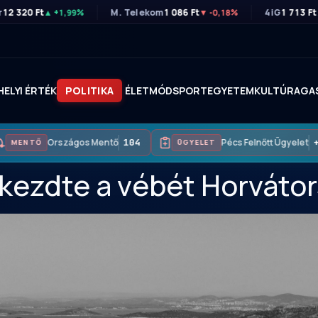
r
12 320 Ft
M. Telekom
1 086 Ft
4iG
1 713 Ft
▲ +1,99%
▼ -0,18%
HELYI ÉRTÉK
POLITIKA
ÉLETMÓD
SPORT
EGYETEM
KULTÚRA
GA
Országos Mentő
104
Pécs Felnőtt Ügyelet
+3
MENTŐ
ÜGYELET
 kezdte a vébét Horvátor