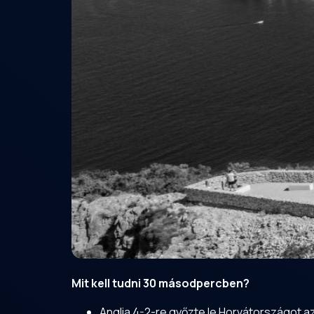
Mit kell tudni 30 másodpercben?
Anglia 4-2-re győzte le Horvátországot a