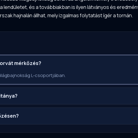
a lendületet, és a továbbiakban is ilyen látványos és eredmén
rszak hajnalán állhat, mely izgalmas folytatást ígér a tornán.
horvát mérkőzés?
világbajnokság L-csoportjában.
pitánya?
kőzésen?