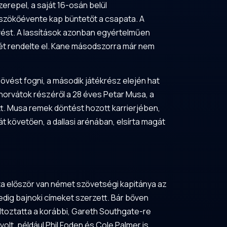
zerepel, a saját 16-osán belül
l szökőévente kap büntetőt a csapata. A
lövést. A lassítások azonban egyértelműen
ését rendelte el. Kane másodszorra már nem
övést fogni, a második játékrész elején hat
horvátok részéről a 28 éves Petar Musa, a
ett. Musa remek döntést hozott karrierjében,
t követően, a dallasi arénában, elsírta magát
ta először van német szövetségi kapitánya az
edig bajnoki címeket szerzett. Bár bőven
ltoztatta a korábbi, Gareth Southgate-re
olt, például Phil Foden és Cole Palmer is