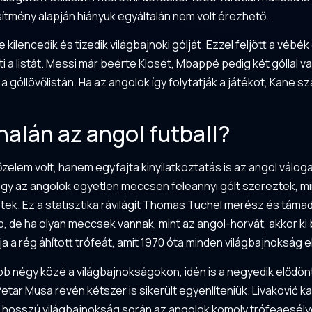
esítmény alapján hiányuk egyáltalán nem volt érezhető.
 kilencedik és tizedik világbajnoki gólját. Ezzel feljött a véb
eti a listát. Messi már beérte Klosét, Mbappé pedig két góllal va
t a góllövőlistán. Ha az angolok így folytatják a játékot, Ka
nalán az angol futball?
lem volt, hanem egyfajta kinyilatkoztatás is az angol válo
ogy az angolok egyetlen meccsen feleannyi gólt szereztek, mi
ek. Ez a statisztika rávilágít Thomas Tuchel merész és támad
b, de ha olyan meccsek vannak, mint az angol-horvát, akkor ki 
 a rég áhított trófeát, amit 1970 óta minden világbajnokság elő
bb négy közé a világbajnokságokon, idén is a negyedik elődöntő
Petar Musa révén kétszer is sikerült egyenlíteniük. Livaković ka
A hosszú világbajnokság során az angolok komoly trófeaesély