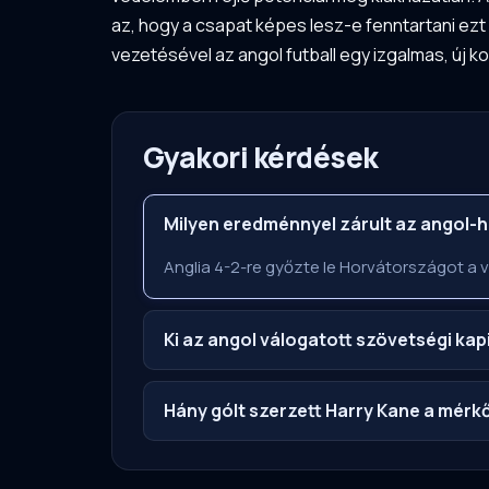
az, hogy a csapat képes lesz-e fenntartani ezt 
vezetésével az angol futball egy izgalmas, új ko
Gyakori kérdések
Milyen eredménnyel zárult az angol-
Anglia 4-2-re győzte le Horvátországot a 
Ki az angol válogatott szövetségi ka
Hány gólt szerzett Harry Kane a mér