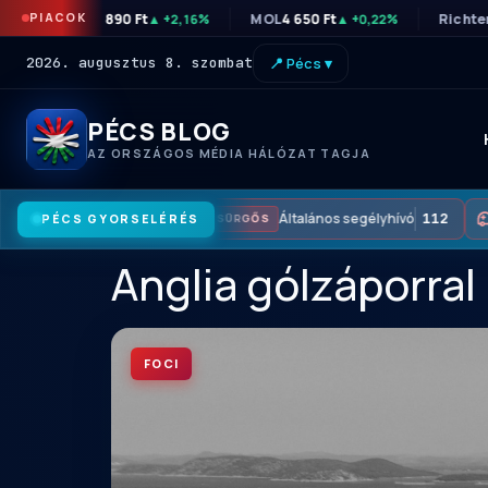
PIACOK
OTP
46 890 Ft
MOL
4 650 Ft
Richte
▲ +2,16%
▲ +0,22%
2026. augusztus 8. szombat
📍 Pécs ▾
PÉCS BLOG
AZ ORSZÁGOS MÉDIA HÁLÓZAT TAGJA
Általános segélyhívó
112
PÉCS GYORSELÉRÉS
SÜRGŐS
Anglia gólzáporral
FOCI