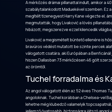
A mérkőzés drámai pillanattal indult, amikor a 4
szabálytalankodott Maduekével szemben. Ez a hi
megítélt tizenegyest Harry Kane végezte el, ám
megmutatták, hogy Livaković a lövés pillanatáb
hibázott, megszerezve ezzel kilencedik világbaj
Livaković a megismételt büntető ellenére is hős
bravúros védést mutatott be szinte percek alat
válogatott csatára, aki Európában a Benficánál 
hiszen Dallasban 73 mérkőzésen 46 gólt szerzett
az örömtől.
Tuchel forradalma és K
Az angol válogatott élén az 52 éves Thomas Tu
angoloknak. Tuchel korábban a Chelsea-vel Bajn
lehetne még klubedző valamelyik topcsapatnál,
jellemző óvatosabb, biztonságra játszó angol vál