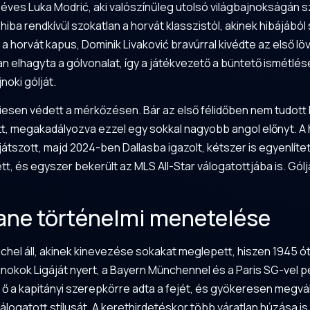
0 éves Luka Modrić, aki valószínűleg utolsó világbajnokságán s
ba rendkívül szokatlan a horvát klasszistól, akinek hibájábó
 a horvát kapus, Dominik Livaković bravúrral kivédte az első 
an elhagyta a gólvonalat, így a játékvezető a büntető ismétl
noki gólját.
iesen védett a mérkőzésen. Bár az első félidőben nem tudott l
t, megakadályozva ezzel egy sokkal nagyobb angol előnyt. A 
játszott, majd 2024-ben Dallasba igazolt, kétszer is egyenlít
, és egyszer bekerült az MLS All-Star válogatottjába is. Góljá
ane történelmi menetelése
chel áll, akinek kinevezése sokakat meglepett, hiszen 1945 ó
okok Ligáját nyert, a Bayern Münchennel és a Paris SG-vel p
 ő a kapitányi szerepkörre adta a fejét, és gyökeresen megvá
ogatott stílusát. A kerethirdetéskor több váratlan húzása is v