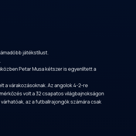
támadóbb játékstílust.
.
miközben Petar Musa kétszer is egyenlített a
lt a várakozásoknak. Az angolok 4-2-re
a mérkőzés volt a 32 csapatos világbajnokságon
k várhatóak, az a futballrajongók számára csak