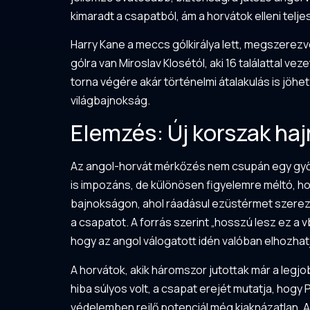
kimaradt a csapatból, ám a horvátok elleni telj
Harry Kane a meccs gólkirálya lett, megszerezve
gólra van Miroslav Klosétól, aki 16 találattal vez
torna végére akár történelmi átalakulás is jöhe
világbajnokság.
Elemzés: Új korszak haj
Az angol-horvát mérkőzés nem csupán egy győze
is impozáns, de különösen figyelemre méltó, h
bajnokságon, ahol ráadásul ezüstérmet szerezt
a csapatot. A forrás szerint „hosszú lesz ez a v
hogy az angol válogatott idén valóban elhozhatja
A horvátok, akik háromszor jutottak már a legjo
hiba súlyos volt, a csapat erejét mutatja, hogy 
védelemben rejlő potenciál még kiaknázatlan. 