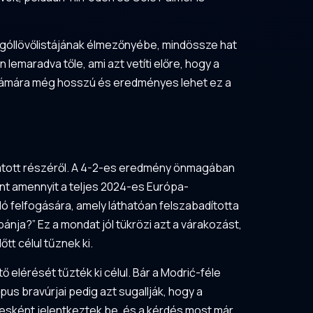
ék góllövőlistájának élmezőnyébe, mindössze hat
n lemaradva tőle, ami azt vetíti előre, hogy a
ne számára még hosszú és eredményes lehet ez a
gatott részéről. A 4-2-es eredmény önmagában
nt amennyit a teljes 2024-es Európa-
ó felfogására, amely láthatóan felszabadította
bánja?” Ez a mondat jól tükrözi azt a várakozást,
tt célul tűznek ki.
 elérését tűzték ki célul. Bár a Modrić-féle
pus bravúrjai pedig azt sugallják, hogy a
esként jelentkeztek be, és a kérdés most már