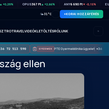
OPUS
367 Ft
ANY
6 690 Ft
E
▲ +0,29%
▲ +2,66%
▼ -0,15%
🌤
31°C
KORAI HOZZÁFÉRÉS
SZTRO
TRAVEL
VIDEÓK
LETÖLTÉS
RÓLUNK
6 72 513 590
PTE Gyermekklinika ügyelet
+36 72 5
GYERMEK
szág ellen