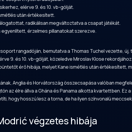
sikerhez, elérve 9. és 10. vb-gólját.
smétlés után értékesített.
ogatottat, radikálisan megváltoztatva a csapat játékát.
 egyenlített, érzelmes pillanatokat szerezve.
csoport rangadóján, bemutatva a Thomas Tuchel vezette, új, 
lérve 9. és 10. vb-gólját, közeledve Miroslav Klose rekordjához
büntetőt érő hibája, melyet Kane ismétlés után értékesített, 
tának, Anglia és Horvátország összecsapása valóban megfele
tön az élre állva a Ghána és Panama alkotta kvartettben. Ez 
títi, hogy hosszú lesz a torna, de ha ilyen színvonalú meccse
Modrić végzetes hibája