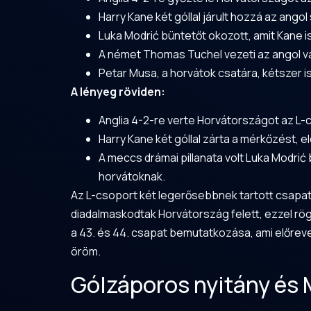
Harry Kane két góllal járult hozzá az angol 
Luka Modrić büntetőt okozott, amit Kane i
A német Thomas Tuchel vezeti az angol vál
Petar Musa, a horvátok csatára, kétszer is
A lényeg röviden:
Anglia 4-2-re verte Horvátországot az L-
Harry Kane két góllal zárta a mérkőzést, e
A meccs drámai pillanata volt Luka Modrić 
horvátoknak.
Az L-csoport két legerősebbnek tartott csapa
diadalmaskodtak Horvátország felett, ezzel rög
a 43. és 44. csapat bemutatkozása, ami előreve
öröm.
Gólzáporos nyitány és 