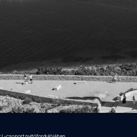
z L-csoport nyitófordulójában.