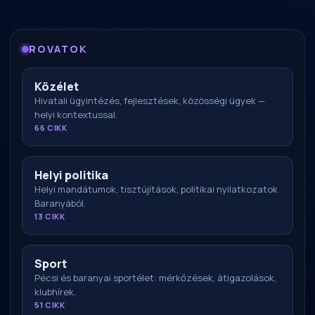
ROVATOK
Közélet
Hivatali ügyintézés, fejlesztések, közösségi ügyek —
helyi kontextussal.
66 CIKK
Helyi politika
Helyi mandátumok, tisztújítások, politikai nyilatkozatok
Baranyából.
13 CIKK
Sport
Pécsi és baranyai sportélet: mérkőzések, átigazolások,
klubhírek.
51 CIKK