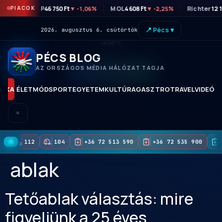
PIACOK
OTP
46 750 Ft
MOL
4 608 Ft
Richter
12 
▼ -1,06%
▼ -2,25%
📍 Pécs ▾
2026. augusztus 6. csütörtök
🌤
30°C
PÉCS BLOG
AZ ORSZÁGOS MÉDIA HÁLÓZAT TAGJA
KORAI HOZZÁFÉRÉS
TIKA
ÉLETMÓD
SPORT
EGYETEM
KULTÚRA
GASZTRO
TRAVEL
VIDEÓK
112
104
+36 72 513 590
+36 72 535 900
ablak
Tetőablak választás: mire
figyeljünk a 25 éves