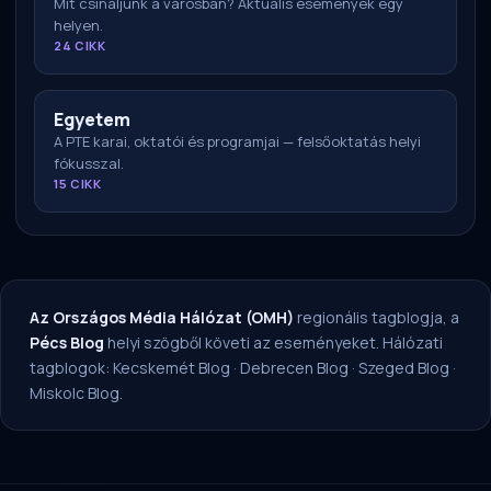
Mit csináljunk a városban? Aktuális események egy
helyen.
24 CIKK
Egyetem
A PTE karai, oktatói és programjai — felsőoktatás helyi
fókusszal.
15 CIKK
Az Országos Média Hálózat (OMH)
regionális tagblogja, a
Pécs Blog
helyi szögből követi az eseményeket. Hálózati
tagblogok:
Kecskemét Blog
·
Debrecen Blog
·
Szeged Blog
·
Miskolc Blog
.