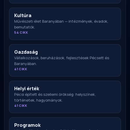
Kultúra
Művészeti élet Baranyában — intézmények, évadok,
bemutatók.
54 CIKK
Gazdaság
Vállalkozások, beruházások, fejlesztések Pécsett és
Baranyában.
41 CIKK
Helyi érték
Pécsi épített és szellemi örökség: helyszínek,
történetek, hagyományok.
41 CIKK
Programok