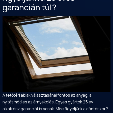
garancián túl?
A tetőtéri ablak választásánál fontos az anyag, a
nyitásmód és az árnyékolás. Egyes gyártók 25 év
alkatrész garanciát is adnak. Mire figyeljünk a döntéskor?