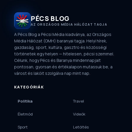
PÉCS BLOG
AZ ORSZÁGOS MÉDIA HÁLÓZAT TAGJA
A Pécs Blog a Pécsi Média kiadványa, az Országos
Média Hálózat (OMH) baranyai tagja. Helyi hírek,
gazdaság, sport, kultúra, gasztro és közösségi
történetek egy helyen — hitelesen, pécsi szemmel.
Célunk, hogy Pécs és Baranya mindennapjait
pontosan, gyorsan és értékalapon mutassuk be, a
várost és lakóit szolgálva nap mint nap.
KATEGÓRIÁK
Politika
Travel
Életmód
Videók
Sport
Letöltés