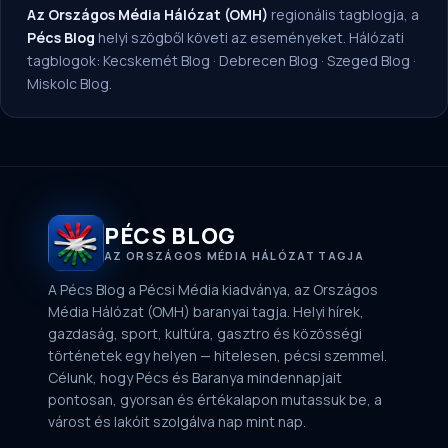
Az Országos Média Hálózat (OMH)
regionális tagblogja, a
Pécs Blog
helyi szögből követi az eseményeket. Hálózati
tagblogok:
Kecskemét Blog
·
Debrecen Blog
·
Szeged Blog
·
Miskolc Blog
.
PÉCS BLOG
AZ ORSZÁGOS MÉDIA HÁLÓZAT TAGJA
A Pécs Blog a Pécsi Média kiadványa, az Országos
Média Hálózat (OMH) baranyai tagja. Helyi hírek,
gazdaság, sport, kultúra, gasztro és közösségi
történetek egy helyen — hitelesen, pécsi szemmel.
Célunk, hogy Pécs és Baranya mindennapjait
pontosan, gyorsan és értékalapon mutassuk be, a
várost és lakóit szolgálva nap mint nap.