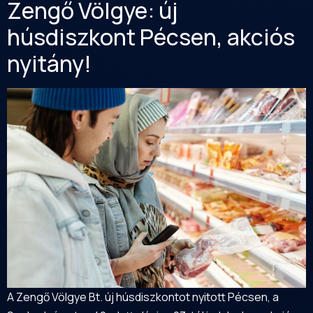
Zengő Völgye: új
húsdiszkont Pécsen, akciós
nyitány!
A Zengő Völgye Bt. új húsdiszkontot nyitott Pécsen, a