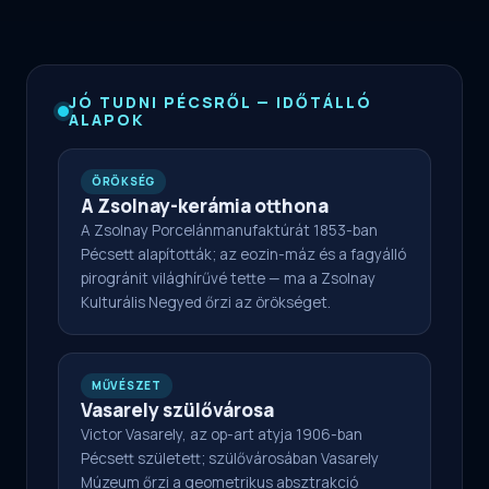
JÓ TUDNI PÉCSRŐL — IDŐTÁLLÓ
ALAPOK
ÖRÖKSÉG
A Zsolnay-kerámia otthona
A Zsolnay Porcelánmanufaktúrát 1853-ban
Pécsett alapították; az eozin-máz és a fagyálló
pirogránit világhírűvé tette — ma a Zsolnay
Kulturális Negyed őrzi az örökséget.
MŰVÉSZET
Vasarely szülővárosa
Victor Vasarely, az op-art atyja 1906-ban
Pécsett született; szülővárosában Vasarely
Múzeum őrzi a geometrikus absztrakció