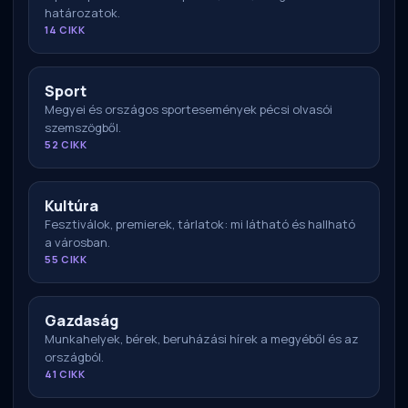
határozatok.
14 CIKK
Sport
Megyei és országos sportesemények pécsi olvasói
szemszögből.
52 CIKK
Kultúra
Fesztiválok, premierek, tárlatok: mi látható és hallható
a városban.
55 CIKK
Gazdaság
Munkahelyek, bérek, beruházási hírek a megyéből és az
országból.
41 CIKK