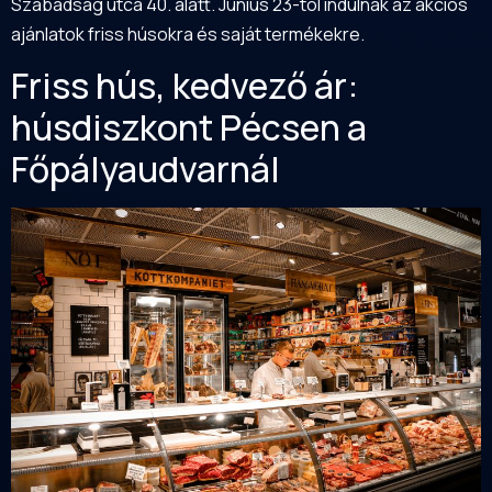
Szabadság utca 40. alatt. Június 23-tól indulnak az akciós
ajánlatok friss húsokra és saját termékekre.
Friss hús, kedvező ár:
húsdiszkont Pécsen a
Főpályaudvarnál