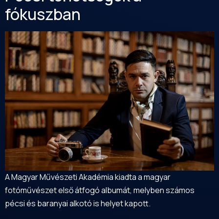
fókuszban
A Magyar Művészeti Akadémia kiadta a magyar
fotóművészet első átfogó albumát, melyben számos
pécsi és baranyai alkotó is helyet kapott.