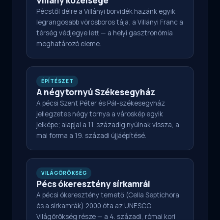
Villány közelsége
Pécstől délre a Villányi borvidék hazánk egyik
legrangosabb vörösboros tája; a Villányi Franc a
térség védjegye lett — a helyi gasztronómia
meghatározó eleme.
ÉPÍTÉSZET
A négytornyú Székesegyház
A pécsi Szent Péter és Pál-székesegyház
jellegzetes négy tornya a városkép egyik
jelképe; alapjai a 11. századig nyúlnak vissza, a
mai forma a 19. századi újjáépítésé.
VILÁGÖRÖKSÉG
Pécs ókeresztény sírkamrái
A pécsi ókeresztény temető (Cella Septichora
és a sírkamrák) 2000 óta az UNESCO
Világörökség része — a 4. századi, római kori