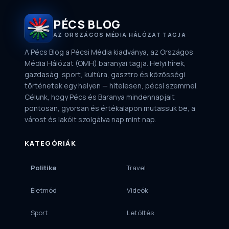
PÉCS BLOG
AZ ORSZÁGOS MÉDIA HÁLÓZAT TAGJA
A Pécs Blog a Pécsi Média kiadványa, az Országos
Média Hálózat (OMH) baranyai tagja. Helyi hírek,
gazdaság, sport, kultúra, gasztro és közösségi
történetek egy helyen — hitelesen, pécsi szemmel.
Célunk, hogy Pécs és Baranya mindennapjait
pontosan, gyorsan és értékalapon mutassuk be, a
várost és lakóit szolgálva nap mint nap.
KATEGÓRIÁK
Politika
Travel
Életmód
Videók
Sport
Letöltés