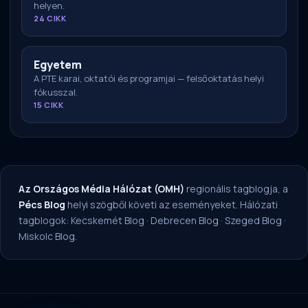
helyen.
24 CIKK
Egyetem
A PTE karai, oktatói és programjai — felsőoktatás helyi
fókusszal.
15 CIKK
Az Országos Média Hálózat (OMH)
regionális tagblogja, a
Pécs Blog
helyi szögből követi az eseményeket. Hálózati
tagblogok:
Kecskemét Blog
·
Debrecen Blog
·
Szeged Blog
·
Miskolc Blog
.