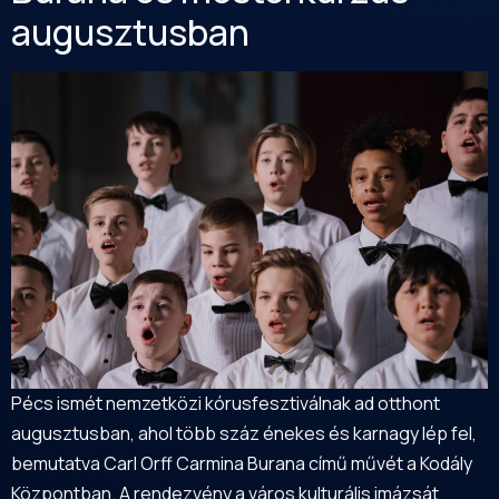
augusztusban
Pécs ismét nemzetközi kórusfesztiválnak ad otthont
augusztusban, ahol több száz énekes és karnagy lép fel,
bemutatva Carl Orff Carmina Burana című művét a Kodály
Központban. A rendezvény a város kulturális imázsát