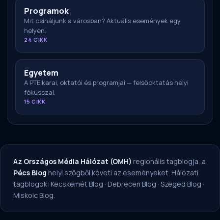
Programok
Mit csináljunk a városban? Aktuális események egy
helyen.
24 CIKK
Egyetem
A PTE karai, oktatói és programjai — felsőoktatás helyi
fókusszal.
15 CIKK
Az Országos Média Hálózat (OMH)
regionális tagblogja, a
Pécs Blog
helyi szögből követi az eseményeket. Hálózati
tagblogok:
Kecskemét Blog
·
Debrecen Blog
·
Szeged Blog
·
Miskolc Blog
.