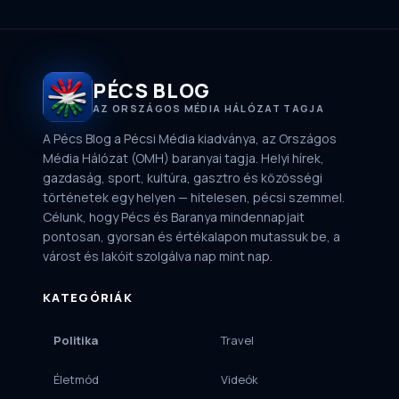
PÉCS BLOG
AZ ORSZÁGOS MÉDIA HÁLÓZAT TAGJA
A Pécs Blog a Pécsi Média kiadványa, az Országos
Média Hálózat (OMH) baranyai tagja. Helyi hírek,
gazdaság, sport, kultúra, gasztro és közösségi
történetek egy helyen — hitelesen, pécsi szemmel.
Célunk, hogy Pécs és Baranya mindennapjait
pontosan, gyorsan és értékalapon mutassuk be, a
várost és lakóit szolgálva nap mint nap.
KATEGÓRIÁK
Politika
Travel
Életmód
Videók