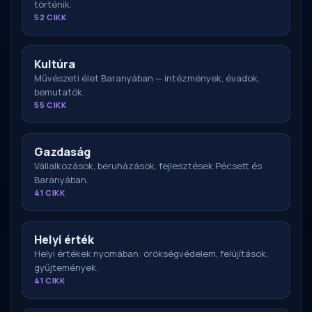
történik.
52 CIKK
Kultúra
Művészeti élet Baranyában — intézmények, évadok,
bemutatók.
55 CIKK
Gazdaság
Vállalkozások, beruházások, fejlesztések Pécsett és
Baranyában.
41 CIKK
Helyi érték
Helyi értékek nyomában: örökségvédelem, felújítások,
gyűjtemények.
41 CIKK