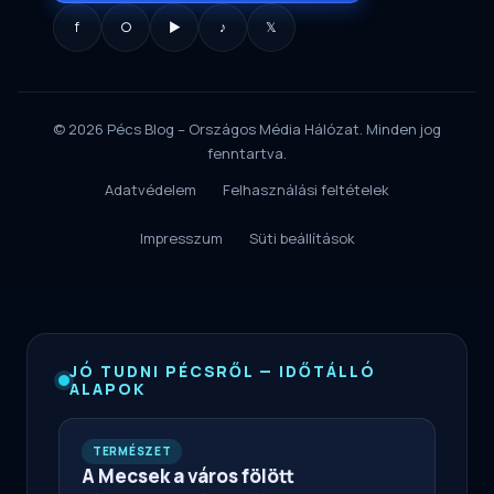
f
○
▶
♪
𝕏
© 2026 Pécs Blog – Országos Média Hálózat. Minden jog
fenntartva.
Adatvédelem
Felhasználási feltételek
Impresszum
Süti beállítások
JÓ TUDNI PÉCSRŐL — IDŐTÁLLÓ
ALAPOK
TERMÉSZET
A Mecsek a város fölött