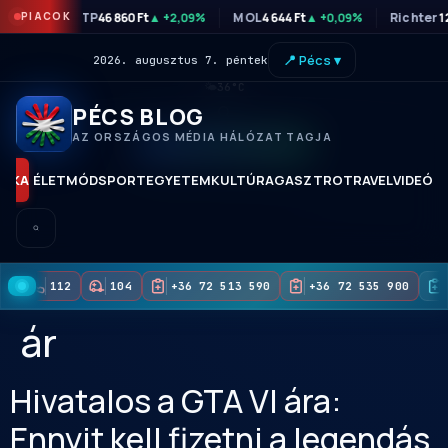
PIACOK
OTP
46 860 Ft
MOL
4 644 Ft
Richter
1
▲ +2,09%
▲ +0,09%
📍 Pécs ▾
2026. augusztus 7. péntek
🌤
36°C
PÉCS BLOG
AZ ORSZÁGOS MÉDIA HÁLÓZAT TAGJA
KORAI HOZZÁFÉRÉS
TIKA
ÉLETMÓD
SPORT
EGYETEM
KULTÚRA
GASZTRO
TRAVEL
VIDEÓK
112
104
+36 72 513 590
+36 72 535 900
ár
Hivatalos a GTA VI ára:
Ennyit kell fizetni a legendás