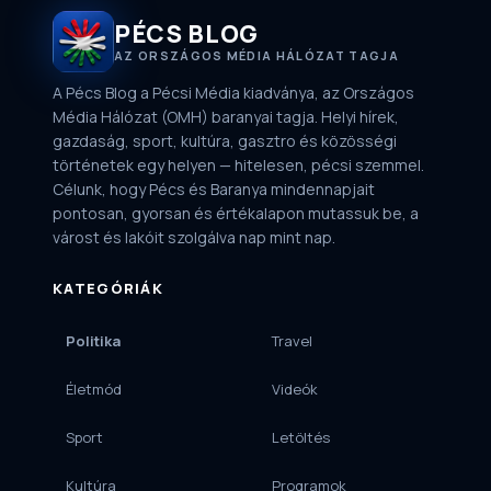
PÉCS BLOG
AZ ORSZÁGOS MÉDIA HÁLÓZAT TAGJA
A Pécs Blog a Pécsi Média kiadványa, az Országos
Média Hálózat (OMH) baranyai tagja. Helyi hírek,
gazdaság, sport, kultúra, gasztro és közösségi
történetek egy helyen — hitelesen, pécsi szemmel.
Célunk, hogy Pécs és Baranya mindennapjait
pontosan, gyorsan és értékalapon mutassuk be, a
várost és lakóit szolgálva nap mint nap.
KATEGÓRIÁK
Politika
Travel
Életmód
Videók
Sport
Letöltés
Kultúra
Programok