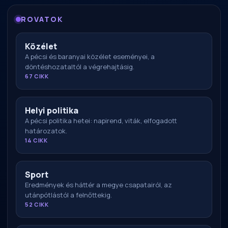
ROVATOK
Közélet
A pécsi és baranyai közélet eseményei, a
döntéshozataltól a végrehajtásig.
67 CIKK
Helyi politika
A pécsi politika hetei: napirend, viták, elfogadott
határozatok.
14 CIKK
Sport
Eredmények és háttér a megye csapatairól, az
utánpótlástól a felnőttekig.
52 CIKK