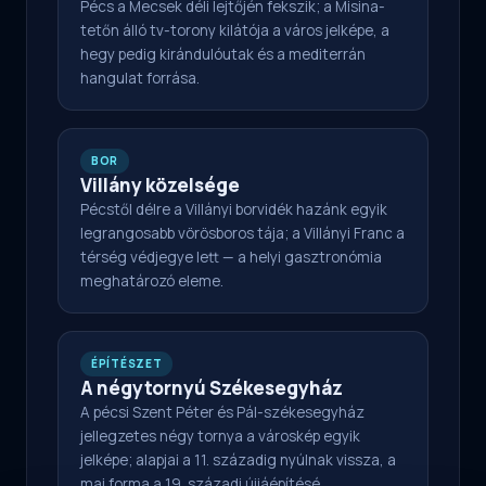
Pécs a Mecsek déli lejtőjén fekszik; a Misina-
tetőn álló tv-torony kilátója a város jelképe, a
hegy pedig kirándulóutak és a mediterrán
hangulat forrása.
BOR
Villány közelsége
Pécstől délre a Villányi borvidék hazánk egyik
legrangosabb vörösboros tája; a Villányi Franc a
térség védjegye lett — a helyi gasztronómia
meghatározó eleme.
ÉPÍTÉSZET
A négytornyú Székesegyház
A pécsi Szent Péter és Pál-székesegyház
jellegzetes négy tornya a városkép egyik
jelképe; alapjai a 11. századig nyúlnak vissza, a
mai forma a 19. századi újjáépítésé.