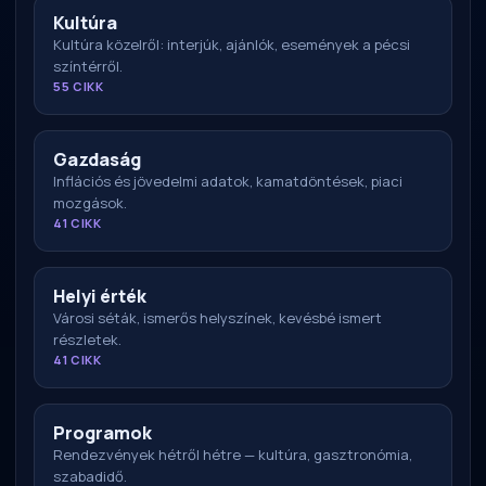
Kultúra
Kultúra közelről: interjúk, ajánlók, események a pécsi
színtérről.
55 CIKK
Gazdaság
Inflációs és jövedelmi adatok, kamatdöntések, piaci
mozgások.
41 CIKK
Helyi érték
Városi séták, ismerős helyszínek, kevésbé ismert
részletek.
41 CIKK
Programok
Rendezvények hétről hétre — kultúra, gasztronómia,
szabadidő.