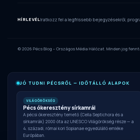
HÍRLEVÉL
Iratkozz fel a legfrissebb bejegyzésekről, progra
© 2026 Pécs Blog – Országos Média Hálózat. Minden jog fennt
JÓ TUDNI PÉCSRŐL — IDŐTÁLLÓ ALAPOK
VILÁGÖRÖKSÉG
Pécs ókeresztény sírkamrái
A pécsi ókeresztény temető (Cella Septichora és a
sírkamrák) 2000 óta az UNESCO Világörökség része — a
4. századi, római kori Sopianae egyedülálló emléke
Európában.