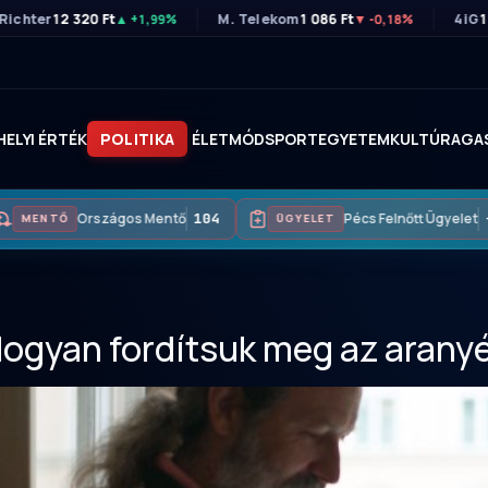
Richter
12 320 Ft
M. Telekom
1 086 Ft
4iG
1
▲ +1,99%
▼ -0,18%
HELYI ÉRTÉK
POLITIKA
ÉLETMÓD
SPORT
EGYETEM
KULTÚRA
GA
Országos Mentő
104
Pécs Felnőtt Ügyelet
MENTŐ
ÜGYELET
gyan fordítsuk meg az aranyér