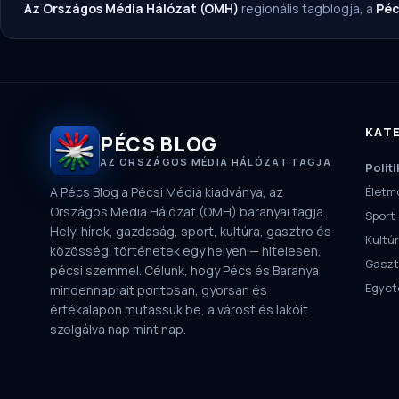
Az Országos Média Hálózat (OMH)
regionális tagblogja, a
Péc
KAT
PÉCS BLOG
AZ ORSZÁGOS MÉDIA HÁLÓZAT TAGJA
Politi
A Pécs Blog a Pécsi Média kiadványa, az
Életm
Országos Média Hálózat (OMH) baranyai tagja.
Sport
Helyi hírek, gazdaság, sport, kultúra, gasztro és
Kultú
közösségi történetek egy helyen — hitelesen,
Gaszt
pécsi szemmel. Célunk, hogy Pécs és Baranya
Egye
mindennapjait pontosan, gyorsan és
értékalapon mutassuk be, a várost és lakóit
szolgálva nap mint nap.