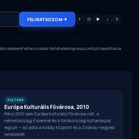
FELIRATKOZOM
f
○
▶
♪
𝕏
datvédelem
Felhasználási feltételek
Impresszum
Süti beállítások
KULTÚRA
Európa Kulturális Fővárosa, 2010
Pécs 2010-ben Európa Kulturális Fővárosa volt, a
németországi Essennel és a törökországi Isztambullal
együtt — ez adta a Kodály Központ és a Zsolnay-negyed
lendületét.