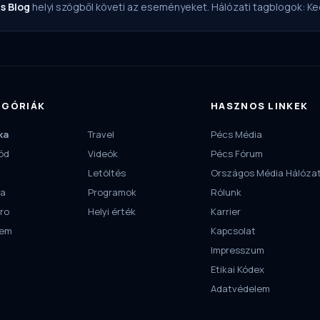
s Blog
helyi szögből követi az eseményeket. Hálózati tagblogok:
Ke
EGÓRIÁK
HASZNOS LINKEK
ka
Travel
Pécs Média
ód
Videók
Pécs Fórum
Letöltés
Országos Média Hálóza
ra
Programok
Rólunk
ro
Helyi érték
Karrier
tem
Kapcsolat
Impresszum
Etikai Kódex
Adatvédelem