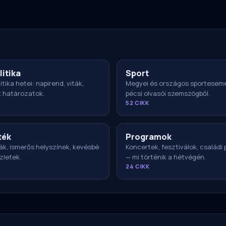
litika
Sport
itika hetei: napirend, viták,
Megyei és országos sportesem
t határozatok.
pécsi olvasói szemszögből.
52 CIKK
ték
Programok
ák, ismerős helyszínek, kevésbé
Koncertek, fesztiválok, családi
zletek.
— mi történik a hétvégén.
24 CIKK