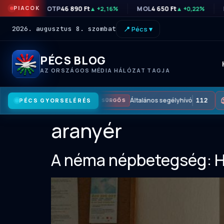
PIACOK
OTP
46 890 Ft
MOL
4 650 Ft
▲ +2,16%
▲ +0,22%
2026. augusztus 8. szombat
📍 Pécs ▾
PÉCS BLOG
AZ ORSZÁGOS MÉDIA HÁLÓZAT TAGJA
Általános segélyhívó
112
PÉCS GYORSELÉRÉS
SÜRGŐS
aranyér
A néma népbetegség: Ho