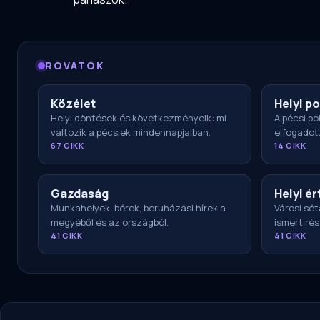
ROVATOK
Közélet
Helyi po
Helyi döntések és következményeik: mi
A pécsi pol
változik a pécsiek mindennapjaiban.
elfogadot
67 CIKK
14 CIKK
Gazdaság
Helyi ér
Munkahelyek, bérek, beruházási hírek a
Városi sét
megyéből és az országból.
ismert rés
41 CIKK
41 CIKK