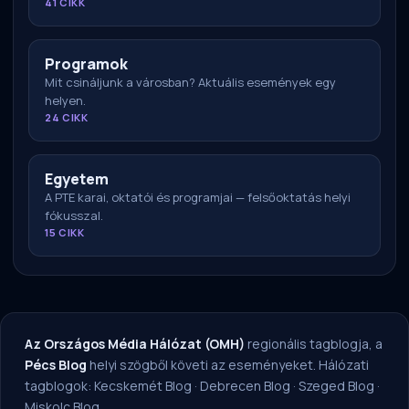
41 CIKK
Programok
Mit csináljunk a városban? Aktuális események egy
helyen.
24 CIKK
Egyetem
A PTE karai, oktatói és programjai — felsőoktatás helyi
fókusszal.
15 CIKK
Az Országos Média Hálózat (OMH)
regionális tagblogja, a
Pécs Blog
helyi szögből követi az eseményeket. Hálózati
tagblogok:
Kecskemét Blog
·
Debrecen Blog
·
Szeged Blog
·
Miskolc Blog
.