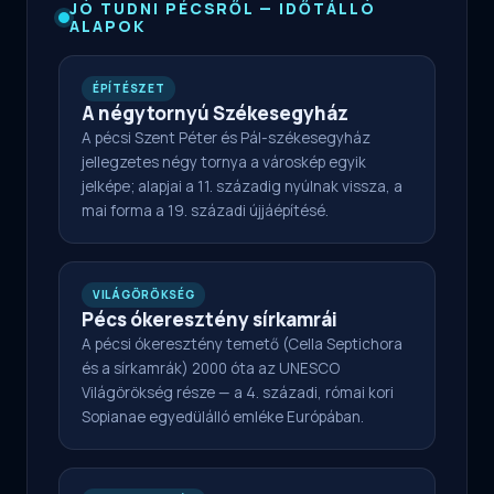
JÓ TUDNI PÉCSRŐL — IDŐTÁLLÓ
ALAPOK
ÉPÍTÉSZET
A négytornyú Székesegyház
A pécsi Szent Péter és Pál-székesegyház
jellegzetes négy tornya a városkép egyik
jelképe; alapjai a 11. századig nyúlnak vissza, a
mai forma a 19. századi újjáépítésé.
VILÁGÖRÖKSÉG
Pécs ókeresztény sírkamrái
A pécsi ókeresztény temető (Cella Septichora
és a sírkamrák) 2000 óta az UNESCO
Világörökség része — a 4. századi, római kori
Sopianae egyedülálló emléke Európában.