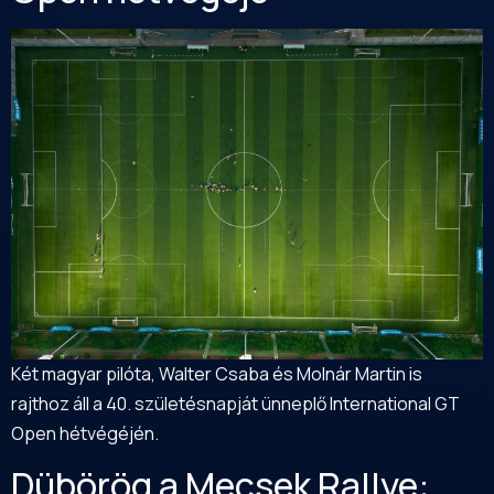
Két magyar pilóta, Walter Csaba és Molnár Martin is
rajthoz áll a 40. születésnapját ünneplő International GT
Open hétvégéjén.
Dübörög a Mecsek Rallye: