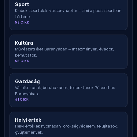
Sport
Klubok, sportolók, versenynaptár — ami a pécsi sportban
történik.
52 CIKK
Kultúra
Művészeti élet Baranyában — intézmények, évadok,
bemutatók.
55 CIKK
Gazdaság
Vállalkozások, beruházások, fejlesztések Pécsett és
Baranyában.
41 CIKK
Helyi érték
Helyi értékek nyomában: örökségvédelem, felújítások,
gyűjtemények.