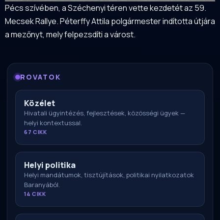
Pécs szívében, a Széchenyi téren vette kezdetét az 59.
Mecsek Rallye. Péterffy Attila polgármester indította útjára
a mezőnyt, mely felpezsdíti a várost.
ROVATOK
Közélet
Hivatali ügyintézés, fejlesztések, közösségi ügyek —
helyi kontextussal.
67 CIKK
Helyi politika
Helyi mandátumok, tisztújítások, politikai nyilatkozatok
Baranyából.
14 CIKK