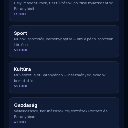
Helyi mandátumok, tisztújítások, politikai nyilatkozatok
Baranyából.
14 CIKK
Sport
Klubok, sportolók, versenynaptár — ami a pécsi sportban
történik.
52 CIKK
Kultúra
Művészeti élet Baranyában — intézmények, évadok,
bemutatók.
55 CIKK
Gazdaság
Vállalkozások, beruházások, fejlesztések Pécsett és
Baranyában.
41 CIKK