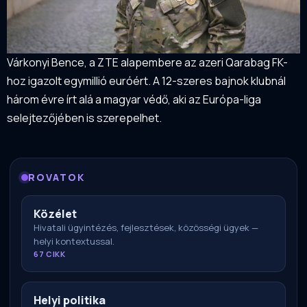
Várkonyi Bence, a ZTE alapembere az azeri Qarabag FK-
hoz igazolt egymillió euróért. A 12-szeres bajnok klubnál
három évre írt alá a magyar védő, aki az Európa-liga
selejtezőjében is szerepelhet.
ROVATOK
Közélet
Hivatali ügyintézés, fejlesztések, közösségi ügyek —
helyi kontextussal.
67 CIKK
Helyi politika