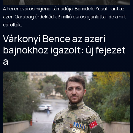
A Ferencváros nigériai támadója, Bamidele Yusuf iránt az
azeri Qarabag érdeklődik 3 millió eurós ajánlattal, de a hírt
cáfolták.
Várkonyi Bence az azeri
bajnokhoz igazolt: új fejezet
a