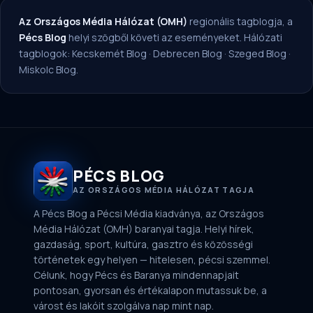
Az Országos Média Hálózat (OMH)
regionális tagblogja, a
Pécs Blog
helyi szögből követi az eseményeket. Hálózati
tagblogok:
Kecskemét Blog
·
Debrecen Blog
·
Szeged Blog
·
Miskolc Blog
.
PÉCS BLOG
AZ ORSZÁGOS MÉDIA HÁLÓZAT TAGJA
A Pécs Blog a Pécsi Média kiadványa, az Országos
Média Hálózat (OMH) baranyai tagja. Helyi hírek,
gazdaság, sport, kultúra, gasztro és közösségi
történetek egy helyen — hitelesen, pécsi szemmel.
Célunk, hogy Pécs és Baranya mindennapjait
pontosan, gyorsan és értékalapon mutassuk be, a
várost és lakóit szolgálva nap mint nap.