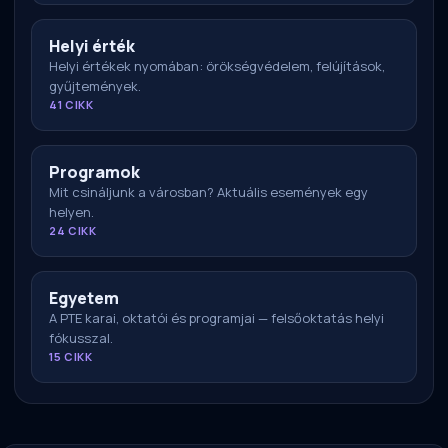
Helyi érték
Helyi értékek nyomában: örökségvédelem, felújítások,
gyűjtemények.
41 CIKK
Programok
Mit csináljunk a városban? Aktuális események egy
helyen.
24 CIKK
Egyetem
A PTE karai, oktatói és programjai — felsőoktatás helyi
fókusszal.
15 CIKK