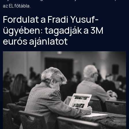
az EL főtábla.
Fordulat a Fradi Yusuf-
ügyében: tagadják a 3M
eurós ajánlatot