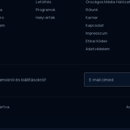
Letöltés
Országos Média Hálóza
ra
Programok
Rólunk
ro
Helyi érték
Karrier
tem
Kapcsolat
Impresszum
Etikai Kódex
Adatvédelem
mokról és kiállításokról!
artva.
A