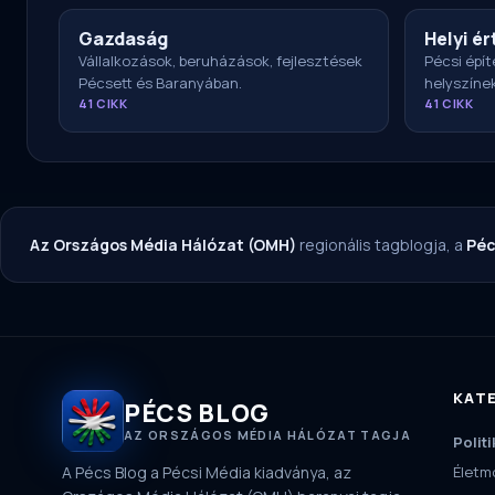
Gazdaság
Helyi ér
Vállalkozások, beruházások, fejlesztések
Pécsi épít
Pécsett és Baranyában.
helyszíne
41 CIKK
41 CIKK
Az Országos Média Hálózat (OMH)
regionális tagblogja, a
Péc
KAT
PÉCS BLOG
AZ ORSZÁGOS MÉDIA HÁLÓZAT TAGJA
Politi
A Pécs Blog a Pécsi Média kiadványa, az
Életm