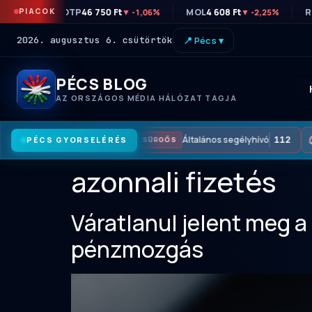
PIACOK
OTP
46 750 Ft
MOL
4 608 Ft
R
▼ -1,06%
▼ -2,25%
2026. augusztus 6. csütörtök
📍 Pécs ▾
PÉCS BLOG
AZ ORSZÁGOS MÉDIA HÁLÓZAT TAGJA
Általános segélyhívó
112
PÉCS GYORSELÉRÉS
SÜRGŐS
azonnali fizetés
Váratlanul jelent meg a 
pénzmozgás