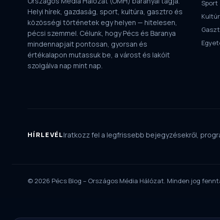
Országos Média Hálózat (OMH) baranyai tagja.
Sport
Helyi hírek, gazdaság, sport, kultúra, gasztro és
Kultú
közösségi történetek egy helyen — hitelesen,
Gaszt
pécsi szemmel. Célunk, hogy Pécs és Baranya
Egye
mindennapjait pontosan, gyorsan és
értékalapon mutassuk be, a várost és lakóit
szolgálva nap mint nap.
HÍRLEVÉL
Iratkozz fel a legfrissebb bejegyzésekről, progra
© 2026 Pécs Blog – Országos Média Hálózat. Minden jog fennt