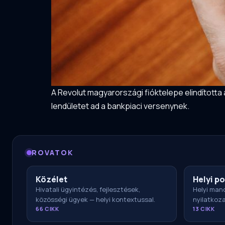
A Revolut magyarországi fióktelepe elindította 
lendületet ad a bankpiaci versenynek.
ROVATOK
Közélet
Helyi po
Hivatali ügyintézés, fejlesztések,
Helyi mand
közösségi ügyek — helyi kontextussal.
nyilatkoz
66 CIKK
13 CIKK