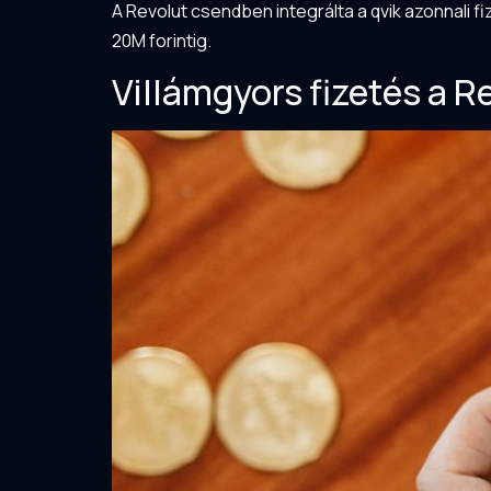
A Revolut csendben integrálta a qvik azonnali 
20M forintig.
Villámgyors fizetés a Re