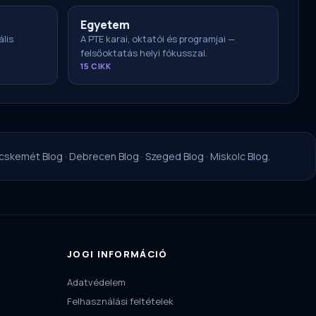
Egyetem
ális
A PTE karai, oktatói és programjai —
felsőoktatás helyi fókusszal.
15 CIKK
cskemét Blog
·
Debrecen Blog
·
Szeged Blog
·
Miskolc Blog
.
JOGI INFORMÁCIÓ
Adatvédelem
Felhasználási feltételek