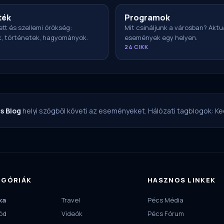
ték
Programok
ett és szellemi örökség:
Mit csináljunk a városban? Aktu
k, történetek, hagyományok.
események egy helyen.
24 CIKK
s Blog
helyi szögből követi az eseményeket. Hálózati tagblogok:
Ke
EGÓRIÁK
HASZNOS LINKEK
ka
Travel
Pécs Média
ód
Videók
Pécs Fórum