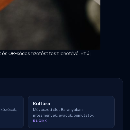
st és QR-kódos fizetést tesz lehetővé. Ez új
Kultúra
érkőzések,
Művészeti élet Baranyában —
intézmények, évadok, bemutatók.
54 CIKK