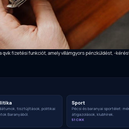
a qvik fizetési funkciót, amely villámgyors pénzküldést, -kéré
litika
Sport
átumok, tisztújítások, politikai
Pécsi és baranyai sportélet: m
atok Baranyából.
átigazolások, klubhírek.
51 CIKK