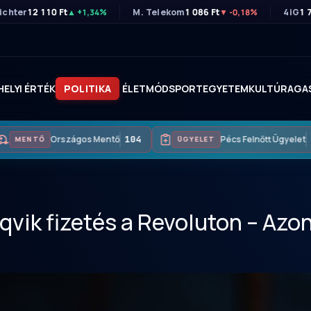
ichter
12 110 Ft
M. Telekom
1 086 Ft
4iG
1 
▲ +1,34%
▼ -0,18%
HELYI ÉRTÉK
POLITIKA
ÉLETMÓD
SPORT
EGYETEM
KULTÚRA
GA
Országos Mentő
104
Pécs Felnőtt Ügyelet
+
MENTŐ
ÜGYELET
qvik fizetés a Revoluton – Azon