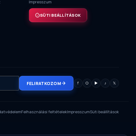
t
Impresszum
SÜTI BEÁLLÍTÁSOK
FELIRATKOZOM
f
○
▶
♪
𝕏
datvédelem
Felhasználási feltételek
Impresszum
Süti beállítások