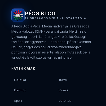
PÉCS BLOG
AZ ORSZÁGOS MÉDIA HÁLÓZAT TAGJA
A Pécs Blog a Pécsi Média kiadványa, az Országos
Média Hálózat (OMH) baranyai tagja. Helyi hírek,
gazdaság, sport, kultúra, gasztro és közösségi
történetek egy helyen — hitelesen, pécsi szemmel.
Célunk, hogy Pécs és Baranya mindennapjait
pontosan, gyorsan és értékalapon mutassuk be, a
várost és lakóit szolgálva nap mint nap.
KATEGÓRIÁK
Politika
Travel
Életmód
Videók
Sport
Letöltés