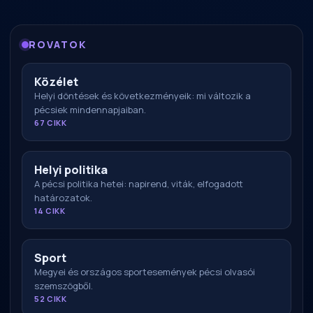
ROVATOK
Közélet
Helyi döntések és következményeik: mi változik a
pécsiek mindennapjaiban.
67 CIKK
Helyi politika
A pécsi politika hetei: napirend, viták, elfogadott
határozatok.
14 CIKK
Sport
Megyei és országos sportesemények pécsi olvasói
szemszögből.
52 CIKK