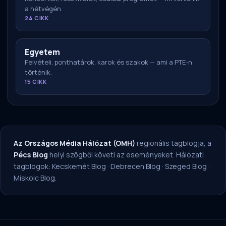
a hétvégén.
24 CIKK
Egyetem
Felvételi, ponthatárok, karok és szakok — ami a PTE-n
történik.
15 CIKK
Az Országos Média Hálózat (OMH)
regionális tagblogja, a
Pécs Blog
helyi szögből követi az eseményeket. Hálózati
tagblogok:
Kecskemét Blog
·
Debrecen Blog
·
Szeged Blog
·
Miskolc Blog
.