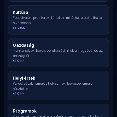
Kultúra
Fesztiválok, premierek, tárlatok: mi látható és hallható
a városban.
55 CIKK
Gazdaság
Munkahelyek, bérek, beruházási hírek a megyéből és az
országból.
41 CIKK
Helyi érték
Városi séták, ismerős helyszínek, kevésbé ismert
részletek.
41 CIKK
Programok
Koncertek, fesztiválok, családi programok — mi történik