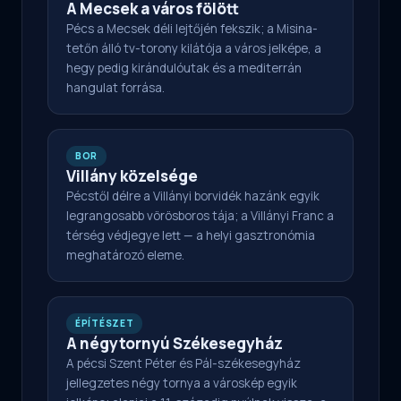
A Mecsek a város fölött
Pécs a Mecsek déli lejtőjén fekszik; a Misina-
tetőn álló tv-torony kilátója a város jelképe, a
hegy pedig kirándulóutak és a mediterrán
hangulat forrása.
BOR
Villány közelsége
Pécstől délre a Villányi borvidék hazánk egyik
legrangosabb vörösboros tája; a Villányi Franc a
térség védjegye lett — a helyi gasztronómia
meghatározó eleme.
ÉPÍTÉSZET
A négytornyú Székesegyház
A pécsi Szent Péter és Pál-székesegyház
jellegzetes négy tornya a városkép egyik