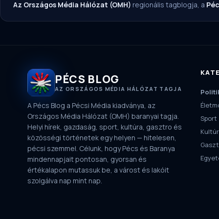
Az Országos Média Hálózat (OMH)
regionális tagblogja, a
Péc
KAT
PÉCS BLOG
AZ ORSZÁGOS MÉDIA HÁLÓZAT TAGJA
Politi
A Pécs Blog a Pécsi Média kiadványa, az
Életm
Országos Média Hálózat (OMH) baranyai tagja.
Sport
Helyi hírek, gazdaság, sport, kultúra, gasztro és
Kultú
közösségi történetek egy helyen — hitelesen,
Gaszt
pécsi szemmel. Célunk, hogy Pécs és Baranya
Egye
mindennapjait pontosan, gyorsan és
értékalapon mutassuk be, a várost és lakóit
szolgálva nap mint nap.