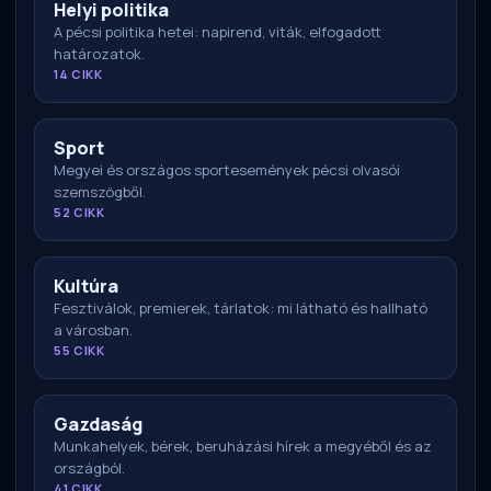
Helyi politika
A pécsi politika hetei: napirend, viták, elfogadott
határozatok.
14 CIKK
Sport
Megyei és országos sportesemények pécsi olvasói
szemszögből.
52 CIKK
Kultúra
Fesztiválok, premierek, tárlatok: mi látható és hallható
a városban.
55 CIKK
Gazdaság
Munkahelyek, bérek, beruházási hírek a megyéből és az
országból.
41 CIKK