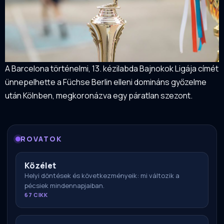
A Barcelona történelmi, 13. kézilabda Bajnokok Ligája címét
ünnepelhette a Füchse Berlin elleni domináns győzelme
után Kölnben, megkoronázva egy páratlan szezont.
ROVATOK
Közélet
Helyi döntések és következményeik: mi változik a
pécsiek mindennapjaiban.
67 CIKK