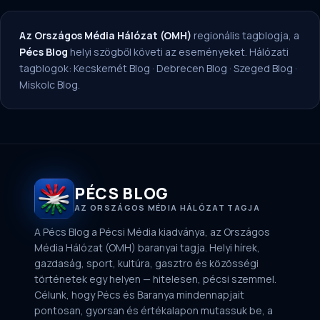
Az Országos Média Hálózat (OMH)
regionális tagblogja, a
Pécs Blog
helyi szögből követi az eseményeket. Hálózati
tagblogok:
Kecskemét Blog
·
Debrecen Blog
·
Szeged Blog
·
Miskolc Blog
.
PÉCS BLOG
AZ ORSZÁGOS MÉDIA HÁLÓZAT TAGJA
A Pécs Blog a Pécsi Média kiadványa, az Országos
Média Hálózat (OMH) baranyai tagja. Helyi hírek,
gazdaság, sport, kultúra, gasztro és közösségi
történetek egy helyen — hitelesen, pécsi szemmel.
Célunk, hogy Pécs és Baranya mindennapjait
pontosan, gyorsan és értékalapon mutassuk be, a