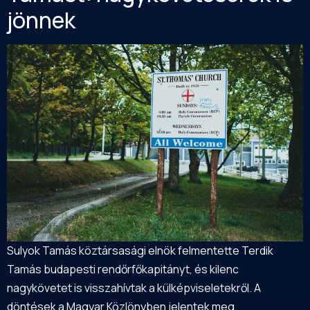
jönnek
Sulyok Tamás köztársasági elnök felmentette Terdik
Tamás budapesti rendőrfőkapitányt, és kilenc
nagykövetet is visszahívtak a külképviseletekről. A
döntések a Magyar Közlönyben jelentek meg.