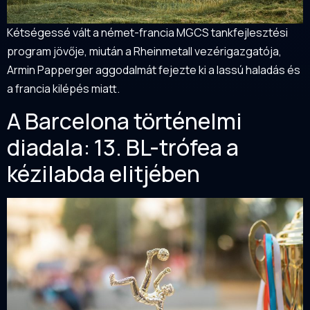
Kétségessé vált a német-francia MGCS tankfejlesztési
program jövője, miután a Rheinmetall vezérigazgatója,
Armin Papperger aggodalmát fejezte ki a lassú haladás és
a francia kilépés miatt.
A Barcelona történelmi
diadala: 13. BL-trófea a
kézilabda elitjében