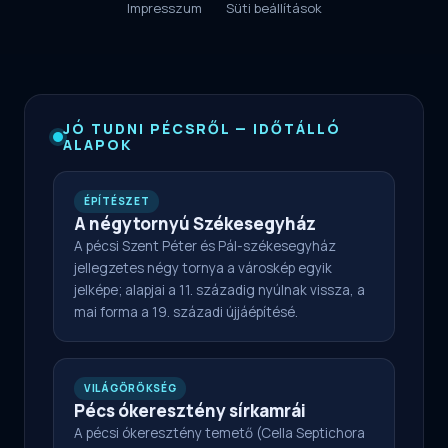
Impresszum
Süti beállítások
JÓ TUDNI PÉCSRŐL — IDŐTÁLLÓ
ALAPOK
ÉPÍTÉSZET
A négytornyú Székesegyház
A pécsi Szent Péter és Pál-székesegyház
jellegzetes négy tornya a városkép egyik
jelképe; alapjai a 11. századig nyúlnak vissza, a
mai forma a 19. századi újjáépítésé.
VILÁGÖRÖKSÉG
Pécs ókeresztény sírkamrái
A pécsi ókeresztény temető (Cella Septichora