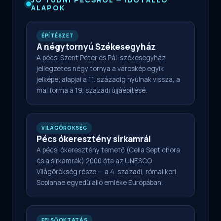
ALAPOK
ÉPÍTÉSZET
A négytornyú Székesegyház
A pécsi Szent Péter és Pál-székesegyház
jellegzetes négy tornya a városkép egyik
jelképe; alapjai a 11. századig nyúlnak vissza, a
mai forma a 19. századi újjáépítésé.
VILÁGÖRÖKSÉG
Pécs ókeresztény sírkamrái
A pécsi ókeresztény temető (Cella Septichora
és a sírkamrák) 2000 óta az UNESCO
Világörökség része — a 4. századi, római kori
Sopianae egyedülálló emléke Európában.
FELSŐOKTATÁS