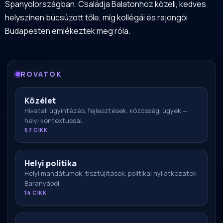
Spanyolországban. Családja Balatonhoz közeli, kedves
helyszínen búcsúzott tőle, míg kollégái és rajongói
Budapesten emlékeztek meg róla.
ROVATOK
Közélet
Hivatali ügyintézés, fejlesztések, közösségi ügyek —
helyi kontextussal.
67 CIKK
Helyi politika
Helyi mandátumok, tisztújítások, politikai nyilatkozatok
Baranyából.
14 CIKK