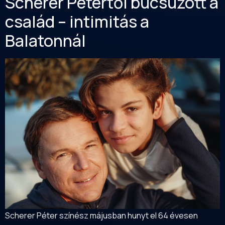
Scherer Pétertől búcsúzott a
család – intimitás a
Balatonnál
Scherer Péter színész májusban hunyt el 64 évesen