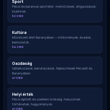
Sport
Pécsi és baranyai sportélet: mérkőzések, átigazolások,
klubhírek.
52 CIKK
Kultúra
Művészeti élet Baranyában — intézmények, évadok,
bemutatók.
54 CIKK
Gazdaság
Vállalkozások, beruházások, fejlesztések Pécsett és
Baranyában.
41 CIKK
Helyi érték
Pécsi épített és szellemi örökség: helyszínek,
történetek, hagyományok.
41 CIKK