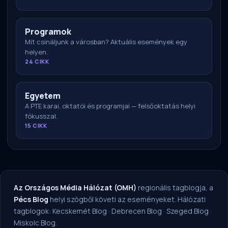
Programok
Mit csináljunk a városban? Aktuális események egy
helyen.
24 CIKK
Egyetem
A PTE karai, oktatói és programjai — felsőoktatás helyi
fókusszal.
15 CIKK
Az Országos Média Hálózat (OMH)
regionális tagblogja, a
Pécs Blog
helyi szögből követi az eseményeket. Hálózati
tagblogok:
Kecskemét Blog
·
Debrecen Blog
·
Szeged Blog
·
Miskolc Blog
.