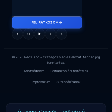
FELIRATKOZOM
f
○
▶
♪
𝕏
© 2026 Pécs Blog – Országos Média Hálózat. Minden jog
fenntartva.
Adatvédelem
Felhasználási feltételek
Impresszum
Süti beállítások
JÓ TUDNI PÉCSRŐL — IDŐTÁLLÓ