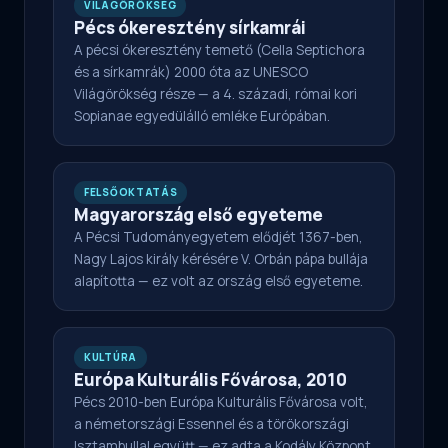
VILÁGÖRÖKSÉG
Pécs ókeresztény sírkamrái
A pécsi ókeresztény temető (Cella Septichora
és a sírkamrák) 2000 óta az UNESCO
Világörökség része — a 4. századi, római kori
Sopianae egyedülálló emléke Európában.
FELSŐOKTATÁS
Magyarország első egyeteme
A Pécsi Tudományegyetem elődjét 1367-ben,
Nagy Lajos király kérésére V. Orbán pápa bullája
alapította — ez volt az ország első egyeteme.
KULTÚRA
Európa Kulturális Fővárosa, 2010
Pécs 2010-ben Európa Kulturális Fővárosa volt,
a németországi Essennel és a törökországi
Isztambullal együtt — ez adta a Kodály Központ