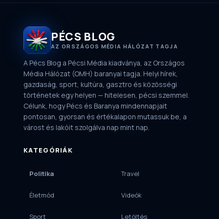
PÉCS BLOG
AZ ORSZÁGOS MÉDIA HÁLÓZAT TAGJA
A Pécs Blog a Pécsi Média kiadványa, az Országos
Média Hálózat (OMH) baranyai tagja. Helyi hírek,
gazdaság, sport, kultúra, gasztro és közösségi
történetek egy helyen — hitelesen, pécsi szemmel.
Célunk, hogy Pécs és Baranya mindennapjait
pontosan, gyorsan és értékalapon mutassuk be, a
várost és lakóit szolgálva nap mint nap.
KATEGÓRIÁK
Politika
Travel
Életmód
Videók
Sport
Letöltés