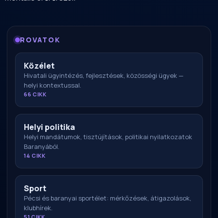
ROVATOK
Közélet
Hivatali ügyintézés, fejlesztések, közösségi ügyek —
helyi kontextussal.
66 CIKK
Helyi politika
Helyi mandátumok, tisztújítások, politikai nyilatkozatok
Baranyából.
14 CIKK
Sport
Pécsi és baranyai sportélet: mérkőzések, átigazolások,
klubhírek.
51 CIKK