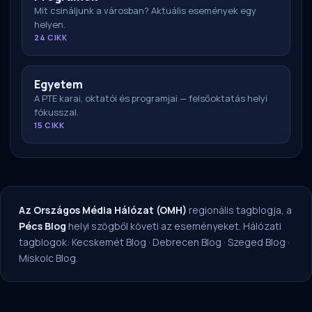
Mit csináljunk a városban? Aktuális események egy
helyen.
24 CIKK
Egyetem
A PTE karai, oktatói és programjai — felsőoktatás helyi
fókusszal.
15 CIKK
Az Országos Média Hálózat (OMH)
regionális tagblogja, a
Pécs Blog
helyi szögből követi az eseményeket. Hálózati
tagblogok:
Kecskemét Blog
·
Debrecen Blog
·
Szeged Blog
·
Miskolc Blog
.