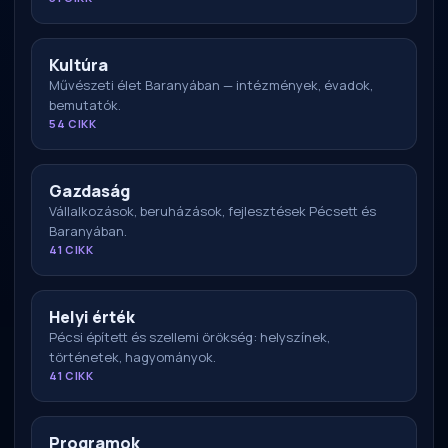
Kultúra
Művészeti élet Baranyában — intézmények, évadok,
bemutatók.
54 CIKK
Gazdaság
Vállalkozások, beruházások, fejlesztések Pécsett és
Baranyában.
41 CIKK
Helyi érték
Pécsi épített és szellemi örökség: helyszínek,
történetek, hagyományok.
41 CIKK
Programok