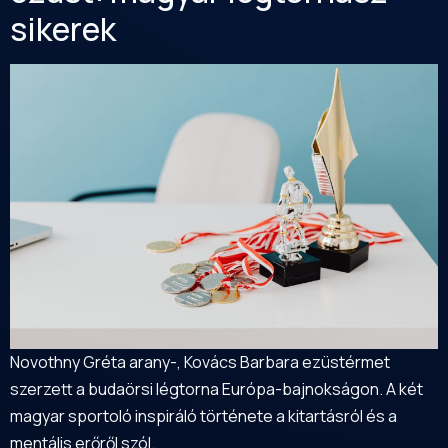
sikerek
Novothny Gréta arany-, Kovács Barbara ezüstérmet
szerzett a budaörsi légtorna Európa-bajnokságon. A két
magyar sportoló inspiráló története a kitartásról és a
mentális erőről szól.