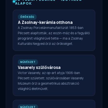
ALAPOK
ÖRÖKSÉG
A Zsolnay-kerámia otthona
A Zsolnay Porcelánmanufaktúrát 1853-ban
Pécsett alapították; az eozin-máz és a fagyálló
pirogránit világhírűvé tette — ma a Zsolnay
Kulturális Negyed őrzi az örökséget.
MŰVÉSZET
Vasarely szülővárosa
Victor Vasarely, az op-art atyja 1906-ban
Pécsett született; szülővárosában Vasarely
Múzeum őrzi a geometrikus absztrakció
világhírű életművét.
MŰVÉSZET