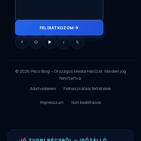
FELIRATKOZOM
f
○
▶
♪
𝕏
© 2026 Pécs Blog – Országos Média Hálózat. Minden jog
fenntartva.
Adatvédelem
Felhasználási feltételek
Impresszum
Süti beállítások
JÓ TUDNI PÉCSRŐL — IDŐTÁLLÓ