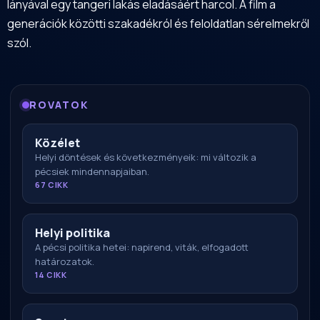
lányával egy tangeri lakás eladásáért harcol. A film a
generációk közötti szakadékról és feloldatlan sérelmekről
szól.
ROVATOK
Közélet
Helyi döntések és következményeik: mi változik a
pécsiek mindennapjaiban.
67 CIKK
Helyi politika
A pécsi politika hetei: napirend, viták, elfogadott
határozatok.
14 CIKK