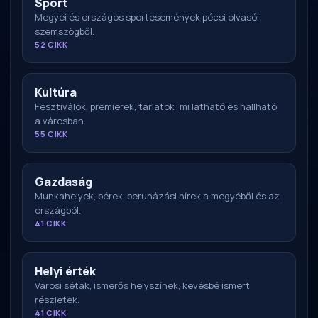
Sport
Megyei és országos sportesemények pécsi olvasói
szemszögből.
52 CIKK
Kultúra
Fesztiválok, premierek, tárlatok: mi látható és hallható
a városban.
55 CIKK
Gazdaság
Munkahelyek, bérek, beruházási hírek a megyéből és az
országból.
41 CIKK
Helyi érték
Városi séták, ismerős helyszínek, kevésbé ismert
részletek.
41 CIKK