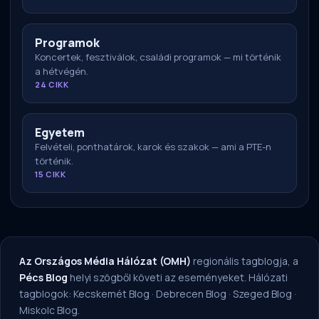
Programok
Koncertek, fesztiválok, családi programok — mi történik
a hétvégén.
24 CIKK
Egyetem
Felvételi, ponthatárok, karok és szakok — ami a PTE-n
történik.
15 CIKK
Az Országos Média Hálózat (OMH)
regionális tagblogja, a
Pécs Blog
helyi szögből követi az eseményeket. Hálózati
tagblogok:
Kecskemét Blog
·
Debrecen Blog
·
Szeged Blog
·
Miskolc Blog
.