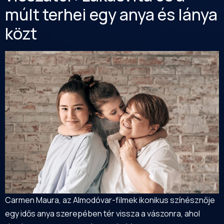
múlt terhei egy anya és lánya
közt
Carmen Maura, az Almodóvar-filmek ikonikus színésznője
egy idős anya szerepében tér vissza a vászonra, ahol