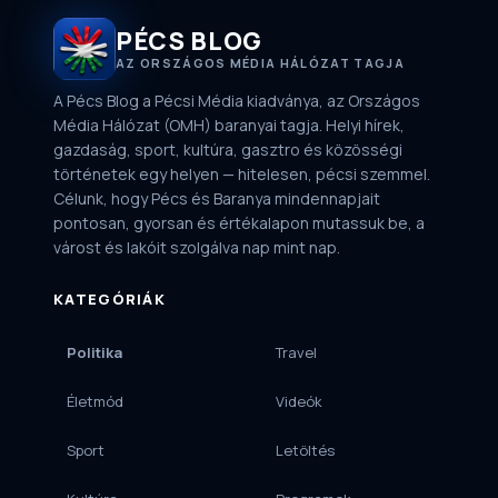
PÉCS BLOG
AZ ORSZÁGOS MÉDIA HÁLÓZAT TAGJA
A Pécs Blog a Pécsi Média kiadványa, az Országos
Média Hálózat (OMH) baranyai tagja. Helyi hírek,
gazdaság, sport, kultúra, gasztro és közösségi
történetek egy helyen — hitelesen, pécsi szemmel.
Célunk, hogy Pécs és Baranya mindennapjait
pontosan, gyorsan és értékalapon mutassuk be, a
várost és lakóit szolgálva nap mint nap.
KATEGÓRIÁK
Politika
Travel
Életmód
Videók
Sport
Letöltés