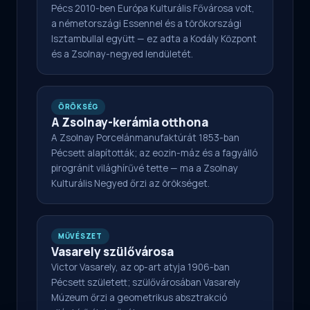
Pécs 2010-ben Európa Kulturális Fővárosa volt,
a németországi Essennel és a törökországi
Isztambullal együtt — ez adta a Kodály Központ
és a Zsolnay-negyed lendületét.
ÖRÖKSÉG
A Zsolnay-kerámia otthona
A Zsolnay Porcelánmanufaktúrát 1853-ban
Pécsett alapították; az eozin-máz és a fagyálló
pirogránit világhírűvé tette — ma a Zsolnay
Kulturális Negyed őrzi az örökséget.
MŰVÉSZET
Vasarely szülővárosa
Victor Vasarely, az op-art atyja 1906-ban
Pécsett született; szülővárosában Vasarely
Múzeum őrzi a geometrikus absztrakció