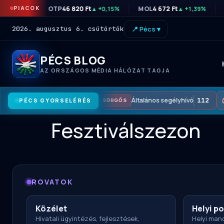
PIACOK
OTP
46 820 Ft
MOL
4 672 Ft
▲ +0,15%
▲ +1,39%
2026. augusztus 6. csütörtök
📍 Pécs ▾
PÉCS BLOG
AZ ORSZÁGOS MÉDIA HÁLÓZAT TAGJA
Általános segélyhívó
112
PÉCS GYORSELÉRÉS
SÜRGŐS
Fesztiválszezon
ROVATOK
Közélet
Helyi po
Hivatali ügyintézés, fejlesztések,
Helyi mand