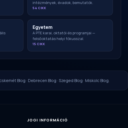
intézmények, évadok, bemutatók.
54 CIKK
Egyetem
ális
A PTE karai, oktatói és programjai —
felsőoktatás helyi fókusszal.
15 CIKK
cskemét Blog
·
Debrecen Blog
·
Szeged Blog
·
Miskolc Blog
.
JOGI INFORMÁCIÓ