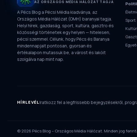
AZ ORSZÁGOS MÉDIA HÁLÓZAT TAGJA
Politi
A Pécs Blog a Pécsi Média kiadványa, az
Életm
Országos Média Hálózat (OMH) baranyai tagja.
Sport
Helyi hírek, gazdaság, sport, kultúra, gasztro és
Kultú
közösségi történetek egy helyen — hitelesen,
Gaszt
pécsi szemmel. Célunk, hogy Pécs és Baranya
Egye
mindennapjait pontosan, gyorsan és
értékalapon mutassuk be, a várost és lakóit
szolgálva nap mint nap.
HÍRLEVÉL
Iratkozz fel a legfrissebb bejegyzésekről, progra
© 2026 Pécs Blog – Országos Média Hálózat. Minden jog fennt