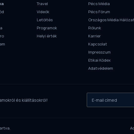
ka
Travel
Pécs Média
ód
Videók
Pécs Fórum
Letöltés
Országos Média Hálóza
ra
Programok
Rólunk
ro
Helyi érték
Karrier
tem
Kapcsolat
Impresszum
Etikai Kódex
Adatvédelem
mokról és kiállításokról!
artva.
A