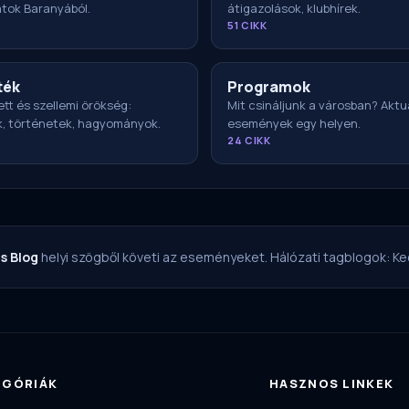
atok Baranyából.
átigazolások, klubhírek.
51 CIKK
ték
Programok
ett és szellemi örökség:
Mit csináljunk a városban? Aktu
k, történetek, hagyományok.
események egy helyen.
24 CIKK
s Blog
helyi szögből követi az eseményeket. Hálózati tagblogok:
Ke
EGÓRIÁK
HASZNOS LINKEK