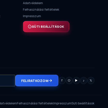
Adatvédelem
Felhasználási feltételek
t
Impresszum
SÜTI BEÁLLÍTÁSOK
FELIRATKOZOM
f
○
▶
♪
𝕏
datvédelem
Felhasználási feltételek
Impresszum
Süti beállítások