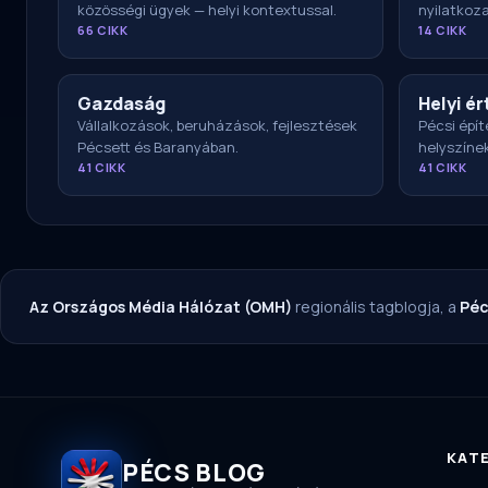
közösségi ügyek — helyi kontextussal.
nyilatkoz
66 CIKK
14 CIKK
Gazdaság
Helyi ér
Vállalkozások, beruházások, fejlesztések
Pécsi épít
Pécsett és Baranyában.
helyszíne
41 CIKK
41 CIKK
Az Országos Média Hálózat (OMH)
regionális tagblogja, a
Péc
KAT
PÉCS BLOG