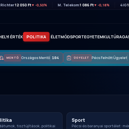
Richter
12 050 Ft
M. Telekom
1 086 Ft
4iG
1
▼ -0,50%
▼ -0,18%
HELYI ÉRTÉK
POLITIKA
ÉLETMÓD
SPORT
EGYETEM
KULTÚRA
GA
Országos Mentő
104
Pécs Felnőtt Ügyelet
MENTŐ
ÜGYELET
litika
Sport
átumok, tisztújítások, politikai
Pécsi és baranyai sportélet: m