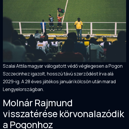
Szalai Attila magyar válogatott védő véglegesen a Pogon
Szczecinhez igazolt, hosszú távú szerződést írva alá
2029-ig. A 28 éves játékos januári kölcsön után marad
Lengyelországban.
Molnár Rajmund
visszatérése körvonalazódik
a Pogonhoz