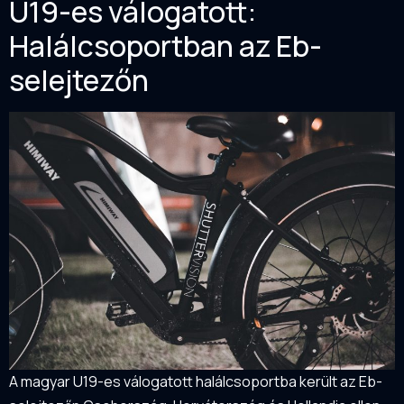
U19-es válogatott:
Halálcsoportban az Eb-
selejtezőn
A magyar U19-es válogatott halálcsoportba került az Eb-