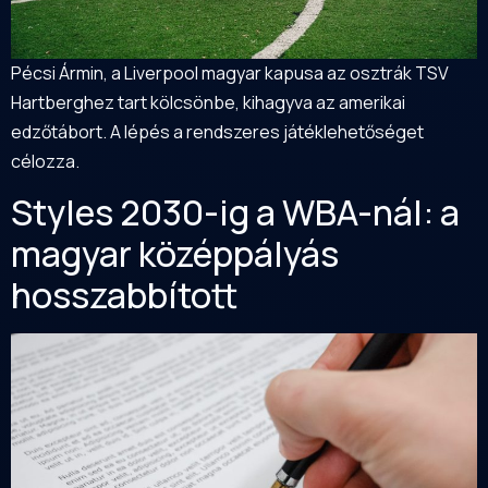
Pécsi Ármin, a Liverpool magyar kapusa az osztrák TSV
Hartberghez tart kölcsönbe, kihagyva az amerikai
edzőtábort. A lépés a rendszeres játéklehetőséget
célozza.
Styles 2030-ig a WBA-nál: a
magyar középpályás
hosszabbított