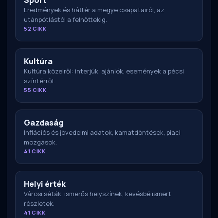
Eredmények és háttér a megye csapatairól, az
utánpótlástól a felnőttekig.
52 CIKK
Kultúra
Kultúra közelről: interjúk, ajánlók, események a pécsi
színtérről.
55 CIKK
Gazdaság
Inflációs és jövedelmi adatok, kamatdöntések, piaci
mozgások.
41 CIKK
Helyi érték
Városi séták, ismerős helyszínek, kevésbé ismert
részletek.
41 CIKK