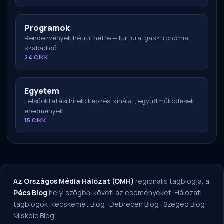
Programok
Rendezvények hétről hétre — kultúra, gasztronómia,
szabadidő.
24 CIKK
Egyetem
Felsőoktatási hírek: képzési kínálat, együttműködések,
eredmények.
15 CIKK
Az Országos Média Hálózat (OMH)
regionális tagblogja, a
Pécs Blog
helyi szögből követi az eseményeket. Hálózati
tagblogok:
Kecskemét Blog
·
Debrecen Blog
·
Szeged Blog
·
Miskolc Blog
.