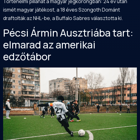
Történelmi pillanat a magyar jégkorongban: 24 év után
ismét magyar játékost, a 18 éves Szongoth Dománt
draftolták az NHL-be, a Buffalo Sabres választotta ki.
Pécsi Ármin Ausztriába tart:
elmarad az amerikai
edzőtábor