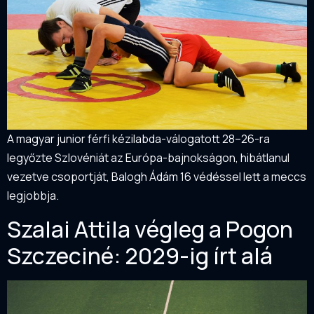
A magyar junior férfi kézilabda-válogatott 28–26-ra
legyőzte Szlovéniát az Európa-bajnokságon, hibátlanul
vezetve csoportját, Balogh Ádám 16 védéssel lett a meccs
legjobbja.
Szalai Attila végleg a Pogon
Szczeciné: 2029-ig írt alá