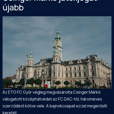
újabb
Az ETO FC Győr végleg megvásárolta Csinger Márkó
válogatott középhátvédet az FC DAC-tól, hároméves
szerződést kötve vele. A bajnokcsapat ezzel megerősíti
keretét.