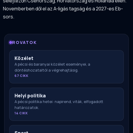
selejtezőn Csehország, Horvátország és Hollandia ellen.
Novemberben dől el az A-ligás tagság és a 2027-es Eb-
sors.
ROVATOK
Közélet
A pécsi és baranyai közélet eseményei, a
döntéshozataltól a végrehajtásig.
67 CIKK
Helyi politika
A pécsi politika hetei: napirend, viták, elfogadott
határozatok.
14 CIKK
Sport