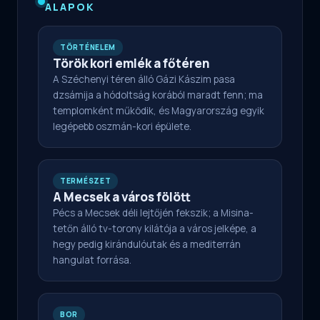
ALAPOK
TÖRTÉNELEM
Török kori emlék a főtéren
A Széchenyi téren álló Gázi Kászim pasa
dzsámija a hódoltság korából maradt fenn; ma
templomként működik, és Magyarország egyik
legépebb oszmán-kori épülete.
TERMÉSZET
A Mecsek a város fölött
Pécs a Mecsek déli lejtőjén fekszik; a Misina-
tetőn álló tv-torony kilátója a város jelképe, a
hegy pedig kirándulóutak és a mediterrán
hangulat forrása.
BOR