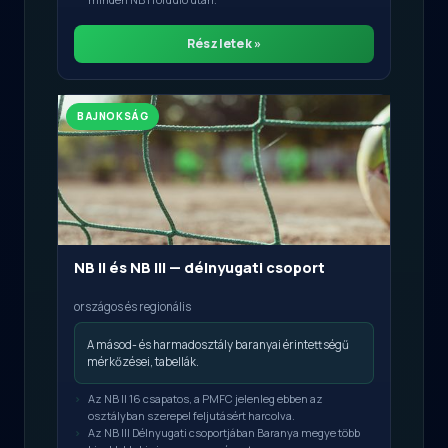
Részletek »
BAJNOKSÁG
NB II és NB III — délnyugati csoport
országos és regionális
A másod- és harmadosztály baranyai érintettségű
mérkőzései, tabellák.
Az NB II 16 csapatos, a PMFC jelenleg ebben az
osztályban szerepel feljutásért harcolva.
Az NB III Délnyugati csoportjában Baranya megye több