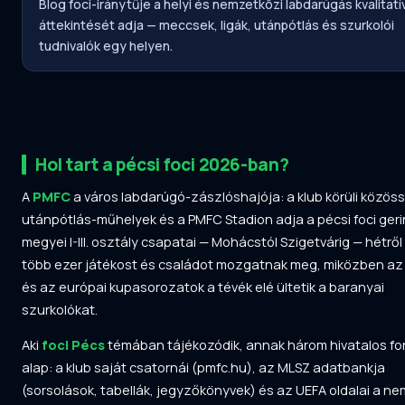
Blog foci-iránytűje a helyi és nemzetközi labdarúgás kvalitatí
áttekintését adja — meccsek, ligák, utánpótlás és szurkolói
tudnivalók egy helyen.
Hol tart a pécsi foci 2026-ban?
A
PMFC
a város labdarúgó-zászlóshajója: a klub körüli közös
utánpótlás-műhelyek és a PMFC Stadion adja a pécsi foci geri
megyei I-III. osztály csapatai — Mohácstól Szigetvárig — hétről
több ezer játékost és családot mozgatnak meg, miközben az 
és az európai kupasorozatok a tévék elé ültetik a baranyai
szurkolókat.
Aki
foci Pécs
témában tájékozódik, annak három hivatalos fo
alap: a klub saját csatornái (pmfc.hu), az MLSZ adatbankja
(sorsolások, tabellák, jegyzőkönyvek) és az UEFA oldalai a n