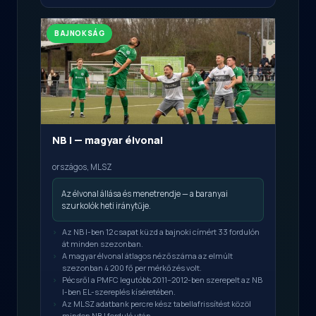
BAJNOKSÁG
NB I — magyar élvonal
országos, MLSZ
Az élvonal állása és menetrendje — a baranyai
szurkolók heti iránytűje.
Az NB I-ben 12 csapat küzd a bajnoki címért 33 fordulón
át minden szezonban.
A magyar élvonal átlagos nézőszáma az elmúlt
szezonban 4 200 fő per mérkőzés volt.
Pécsről a PMFC legutóbb 2011–2012-ben szerepelt az NB
I-ben EL-szereplés kíséretében.
Az MLSZ adatbank percre kész tabellafrissítést közöl
minden NB I forduló után.