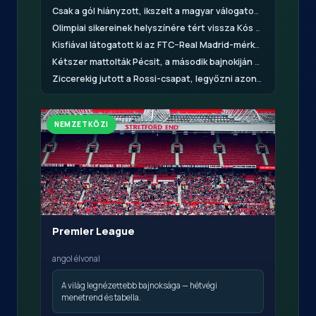
Csak a gól hiányzott, ikszelt a magyar válogatott
rangado.24.h
Olimpiai sikereinek helyszínére tért vissza Kós Hubert, hat számban indul a magyar úszó az Eb-n
Kisfiával látogatott ki az FTC–Real Madrid-mérkőzésre az olimpiai bajnok vízilabdázó
Kétszer mattolták Pécsit, a második bajnokiján sem örülhetett pontnak Ausztriában
Ziccerekig jutott a Rossi-csapat, legyőzni azonban nem tudta a görögöket
NEMZETKÖZI
Premier League
angol élvonal
A világ legnézettebb bajnoksága — hétvégi
menetrend és tabella.