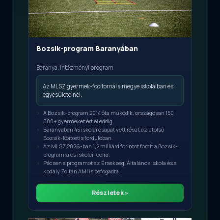
Bozsik-program Baranyában
Baranya, intézményi program
Az MLSZ gyermek-focitornái a megye iskoláiban és
egyesületeinél.
A Bozsik-program 2014 óta működik, országosan 150
000+ gyermeket ért el eddig.
Baranyában 45 iskolai csapat vett részt az utolsó
Bozsik-körzetis fordulóban.
Az MLSZ 2026-ban 1,2 milliárd forintot fordít a Bozsik-
programra és iskolai focira.
Pécsen a programot az Érsekségi Általános Iskola és a
Kodály Zoltán AMI is befogadta.
Részletek »