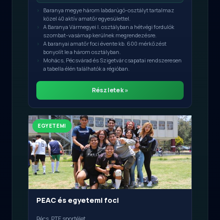
Baranya megye három labdarúgó-osztályt tartalmaz
közel 40 aktív amatőr egyesülettel.
A Baranya Vármegyei I. osztályban a hétvégi fordulók
szombat-vasárnap kerülnek megrendezésre.
A baranyai amatőr foci évente kb. 600 mérkőzést
bonyolít le a három osztályban.
Mohács, Pécsvárad és Szigetvár csapatai rendszeresen
a tabella élén találhatók a régióban.
Részletek »
EGYETEMI
PEAC és egyetemi foci
Pécs, PTE sportélet