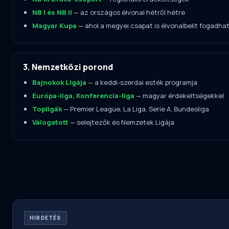
NB I és NB II
— az országos élvonal hétről hétre
Magyar Kupa
— ahol a megyei csapat is élvonalbelit fogadha
3. Nemzetközi porond
Bajnokok Ligája
— a keddi-szerdai esték programja
Európa-liga, Konferencia-liga
— magyar érdekeltségekkel
Topligák
— Premier League, La Liga, Serie A, Bundesliga
Válogatott
— selejtezők és Nemzetek Ligája
HIRDETÉS