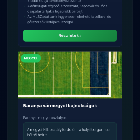
kisebb klubja is versenyez évente.
A délnyugati régióból Szekszárd, Kaposvár és Pécs
csapatai tartják a legsűrűbb párbajt.
Az MLSZ adatbank ingyenesen elérhető tabellával és
gólszerzők listájával szolgál.
Részletek »
MEGYEI
Baranya vármegyei bajnokságok
Baranya, megyei osztályok
A megyei I-III. osztály fordulói — a helyi foci gerince
hétről hétre.