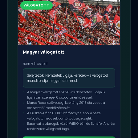
VÁLOGATOTT
Magyar válogatott
nemzeti csapat
Selejtezők, Nemzetek Ligája, keretek — a válogatott
menetrendje magyar szemmel.
A magyar válogatott a 2026-os Nemzetek Ligája B
ligájában szerepel 6 csoportmérkőzéssel.
Marco Rossi szövetségi kapitány 2018 óta vezeti a
csapatot 52 mérkőzésen át.
A Puskás Aréna 67 889 férőhelyes, ahol a hazai
válogatott meccsek döntő többsége zajlik.
Baranyai labdarúgók közül Willi Orbán és Schäfer András
rendszeres válogatott tagok.