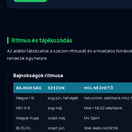
Ritmus és tájékozódás
Az alábbi táblázatok a szezon ritmusát és a hivatalos forráso
rendezik egy helyre.
Bajnokságok ritmusa
BAJNOKSÁG
SZEZON
HOL NÉZHETŐ
Megyei I-III.
aug-jún, hétvégék
helyszínen, adatbank.mlsz.
NB I-II-III
aug-máj
tévé + MLSZ-adatbank
Magyar Kupa
szept-máj
M4 Sport
BL/EL/KL
szept-jún
tévé, kedd-csütörtök