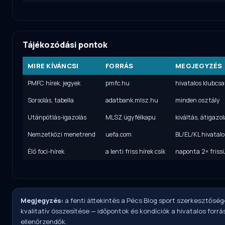
Tájékozódási pontok
MIRE KÍVÁNCSI
FORRÁS
MEGJEGYZÉS
PMFC hírek, jegyek
pmfc.hu
hivatalos klubcs
Sorsolás, tabella
adatbank.mlsz.hu
minden osztály
Utánpótlás-igazolás
MLSZ ügyfélkapu
kiváltás, átigazol
Nemzetközi menetrend
uefa.com
BL/EL/KL hivatalo
Élő foci-hírek
a lenti friss hírek csík
naponta 2× friss
Megjegyzés:
a fenti áttekintés a Pécs Blog sport szerkesztősé
kvalitatív összesítése — időpontok és kondíciók a hivatalos forr
ellenőrzendők.