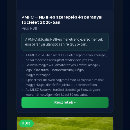
PMFC — NB II-es szereplés és baranyai
fociélet 2026-ban
Pécs, NB II
A PMFC aktuális NB II-es menetrendje, eredmények
és a baranyai utánpótlás hírei 2026-ban.
A PMFC 2026-ban az NB II Keleti csoportjában szerepel,
hazai meccseit a felújított stadionban játssza.
Baranya megye 40+ amatőr egyesületével az egyik
legsűrűbb futball-infrastruktúrájú régió
Magyarországon.
A pécsi foci 116 éves hagyományát 10 bajnoki cím és 2
Magyar Kupa-döntő fémjelzi a klub történetében.
Az MLSZ Baranya-területi bizottsága 3 osztályban
koordinál hétvégenként közel 80 csapatot.
Részletek »
KLUB