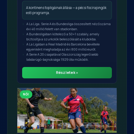
A kontinens topligáinak állása — a pécsi focirajongók
esti programja.
A La Liga, Serie A és Bundesliga összesített nézőszáma
évi 40 millió felett van stadionban.
A Bundesligában kötelező a 50+1 szabály, amely
biztosítja a szurkolók beleszólását a klubokba.
A La Ligában a Real Madrid és Barcelona bevétele
egyenként meghaladja az évi 800 millió eurót.
A Serie A 20 csapatával Olaszország legerősebb
labdarúgó-bajnoksága 1929 óta működik.
Részletek »
NŐI