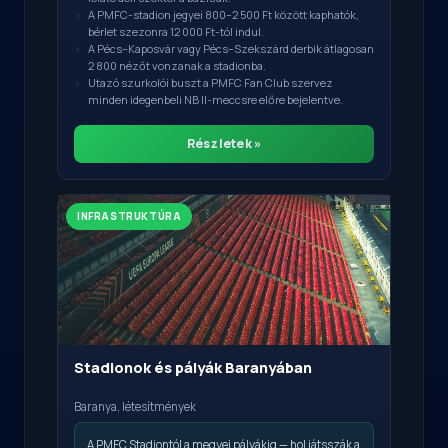
A PMFC-stadion jegyei 800–2 500 Ft között kaphatók,
bérlet szezonra 12 000 Ft-tól indul.
A Pécs–Kaposvár vagy Pécs–Szekszárd derbik átlagosan
2 800 nézőt vonzanak a stadionba.
Utazó szurkolói buszt a PMFC Fan Club szervez
minden idegenbeli NB II-meccsre előre bejelentve.
Részletek »
INFRASTRUKTÚRA
Stadionok és pályák Baranyában
Baranya, létesítmények
A PMFC Stadiontól a megyei pályákig — hol játsszák a