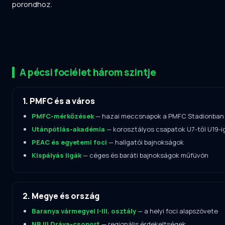
porondhoz.
A pécsi fociélet három szintje
1. PMFC és a város
PMFC-mérkőzések
— hazai meccsnapok a PMFC Stadionban
Utánpótlás-akadémia
— korosztályos csapatok U7-től U19-i
PEAC és egyetemi foci
— hallgatói bajnokságok
Kispályás ligák
— céges és baráti bajnokságok műfüvön
2. Megye és ország
Baranya vármegyei I-III. osztály
— a helyi foci alapszövete
NB III Dráva-csoport
— regionális érdekeltségek