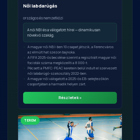
Női labdarúgás
országos és nemzetközi
A női NB I és a válogatott hírei — dinamikusan
növekvő szakág.
A magyar női NB I-ben 10 csapat játszik, a Ferencváros
az elmúlt hat szezon bajnoka.
A FIFA 2025-ös becslése szerint a regisztrált magyar női
focisták száma megközelíti a 8 000-t.
Pécsett a PMFC-PEAC keretein belül indult el szervezett
női labdarúgó-szakosztály 2022-ben.
A magyar női válogatott a 2025-ös EB-selejtezőkön
csoportjában a harmadik helyen zárt.
Részletek »
TEREM