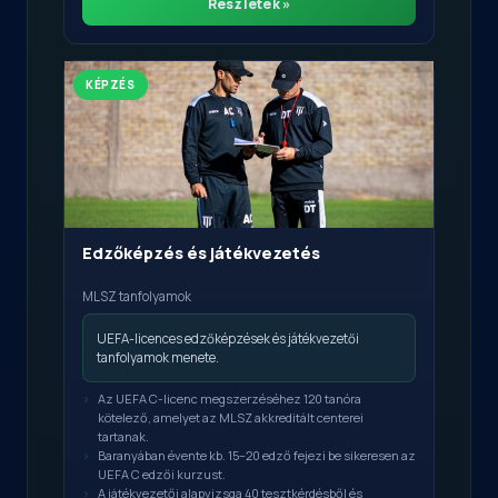
Részletek »
KÉPZÉS
Edzőképzés és játékvezetés
MLSZ tanfolyamok
UEFA-licences edzőképzések és játékvezetői
tanfolyamok menete.
Az UEFA C-licenc megszerzéséhez 120 tanóra
kötelező, amelyet az MLSZ akkreditált centerei
tartanak.
Baranyában évente kb. 15–20 edző fejezi be sikeresen az
UEFA C edzői kurzust.
A játékvezetői alapvizsga 40 tesztkérdésből és