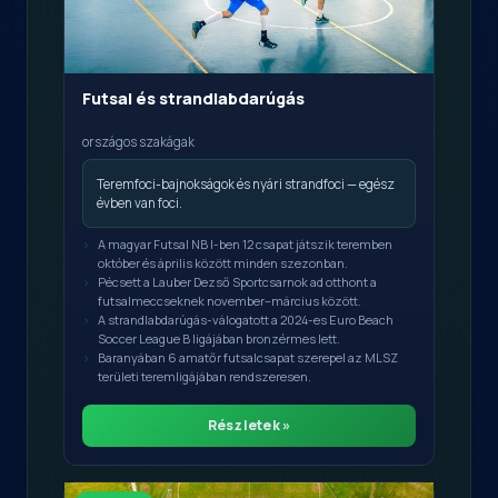
Futsal és strandlabdarúgás
országos szakágak
Teremfoci-bajnokságok és nyári strandfoci — egész
évben van foci.
A magyar Futsal NB I-ben 12 csapat játszik teremben
október és április között minden szezonban.
Pécsett a Lauber Dezső Sportcsarnok ad otthont a
futsalmeccseknek november–március között.
A strandlabdarúgás-válogatott a 2024-es Euro Beach
Soccer League B ligájában bronzérmes lett.
Baranyában 6 amatőr futsalcsapat szerepel az MLSZ
területi teremligájában rendszeresen.
Részletek »