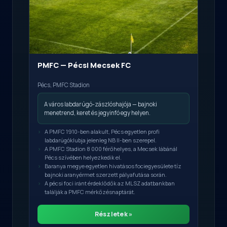
PMFC — Pécsi Mecsek FC
Pécs, PMFC Stadion
A város labdarúgó-zászlóshajója — bajnoki
menetrend, keret és jegyinfó egy helyen.
A PMFC 1910-ben alakult, Pécs egyetlen profi
labdarúgóklubja jelenleg NB II-ben szerepel.
A PMFC Stadion 8 000 férőhelyes, a Mecsek lábánál
Pécs szívében helyezkedik el.
Baranya megye egyetlen hivatásos fociegyesülete tíz
bajnoki aranyérmet szerzett pályafutása során.
A pécsi foci iránt érdeklődők az MLSZ adatbankban
találják a PMFC mérkőzésnaptárát.
Részletek »