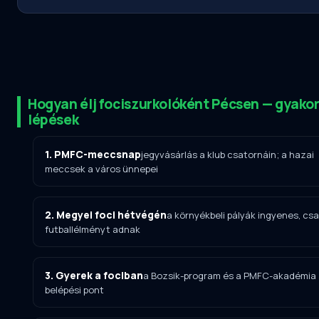
Hogyan élj fociszurkolóként Pécsen — gyakor
lépések
1. PMFC-meccsnap
jegyvásárlás a klub csatornáin; a hazai
meccsek a város ünnepei
2. Megyei foci hétvégén
a környékbeli pályák ingyenes, csa
futballélményt adnak
3. Gyerek a fociban
a Bozsik-program és a PMFC-akadémia
belépési pont