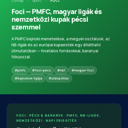
Címlap
›
Sport
›
FOCI
Foci — PMFC, magyar ligák és
nemzetközi kupák pécsi
szemmel
A PMFC bajnoki menetelése, a megyei osztályok, az
NB-ligák és az európai kupaesték egy átlátható
útmutatóban — hivatalos forrásokkal, baranyai
fókusszal.
#pmfc
#foci-pécs
#nb1
#megyei-foci
#bajnokok-ligája
#utánpótlás
FOCI · PÉCS & BARANYA · PMFC, NB-LIGÁK,
NEMZETKÖZI · NAPI FRISSÍTÉS