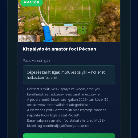
AMATŐR
Kispályás és amatőr foci Pécsen
Pécs, városi ligák
Céges és baráti ligák, műfüves pályák — hol lehet
hétközben focizni?
Pécsett 8 műfüves kispálya működik, amelyek
bérelhetők esti edzésekre és baráti meccsekre.
A pécsi amatőr kispályás ligában 2026-ban közel 30
csapat vesz részt vállalati kategóriákban.
A Westend Sport Center műfüve a legforgalmasabb,
naponta 14 óra foglalással Pécsett.
Baranyában az amatőr focistákat a területi MLSZ-
bizottság koordinálja játékosigazolással.