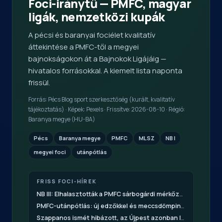
Foci-iránytű — PMFC, magyar
ligák, nemzetközi kupák
A pécsi és baranyai fociélet kvalitatív
áttekintése a PMFC-től a megyei
bajnokságokon át a Bajnokok Ligájáig —
hivatalos forrásokkal. A kiemelt lista naponta
frissül.
Forrás: Pécs Blog sport szerkesztőség (kurált, kvalitatív
tájékoztatás) · Képek: Pexels · Frissítve: 2026-08-10 · Régió:
Baranya megye (HU-BA)
Pécs
Baranya megye
PMFC
MLSZ
NB I
megyei foci
utánpótlás
FRISS FOCI-HÍREK
NB III: Elhalasztották a PMFC sárbogárdi mérkőzését
Pécs Blo
PMFC-utánpótlás: új edzőkkel és meccsdömpinggel indul
Pé
Szappanos ismét hibázott, az Újpest azonban legyőzte mumusát és az NB I élére állt