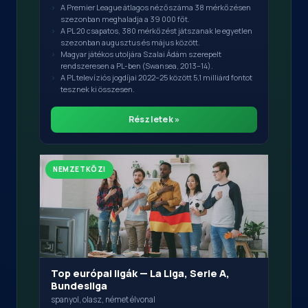
A Premier League átlagos nézőszáma 38 mérkőzésen
szezonban meghaladja a 39 000 főt.
A PL 20 csapatos, 380 mérkőzést játszanak le egyetlen
szezonban augusztus és május között.
Magyar játékos utoljára Szalai Ádám szerepelt
rendszeresen a PL-ben (Swansea, 2013–14).
A PL televíziós jogdíjai 2022–25 között 5,1 milliárd fontot
tesznek ki összesen.
Részletek »
NEMZETKÖZI
Top európai ligák — La Liga, Serie A,
Bundesliga
spanyol, olasz, német élvonal