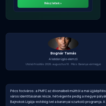
Részletek »
Bognár Tamás
AI labdarúgás-elemző
Utolsó frissítés: 2026. augusztus 10. · Pécs · Baranya vármegye
Pécs fociváros: a PMFC az élvonalbeli múlttól a mai újjáépítés
város identitásának része, hétvégente pedig a megyei pályák
Bajnokok Ligája-estékig ível a baranyai szurkoló programja. A