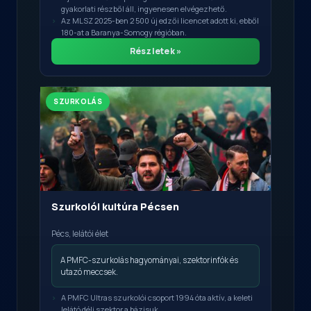
gyakorlati részből áll, ingyenesen elvégezhető.
Az MLSZ 2025-ben 2 500 új edzői licencet adott ki, ebből
180-at a Baranya-Somogy régióban.
Részletek »
SZURKOLÁS
Szurkolói kultúra Pécsen
Pécs, lelátói élet
A PMFC-szurkolás hagyományai, szektorinfók és
utazó meccsek.
A PMFC Ultras szurkolói csoport 1994 óta aktív, a keleti
lelátó déli szektor a bázisuk.