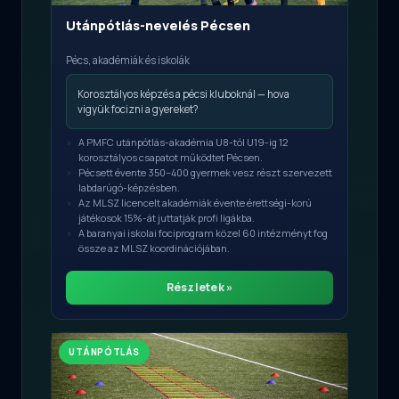
Utánpótlás-nevelés Pécsen
Pécs, akadémiák és iskolák
Korosztályos képzés a pécsi kluboknál — hova
vigyük focizni a gyereket?
A PMFC utánpótlás-akadémia U8-tól U19-ig 12
korosztályos csapatot működtet Pécsen.
Pécsett évente 350–400 gyermek vesz részt szervezett
labdarúgó-képzésben.
Az MLSZ licencelt akadémiák évente érettségi-korú
játékosok 15%-át juttatják profi ligákba.
A baranyai iskolai fociprogram közel 60 intézményt fog
össze az MLSZ koordinációjában.
Részletek »
UTÁNPÓTLÁS