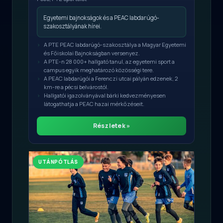
Egyetemi bajnokságok és a PEAC labdarúgó-
szakosztályának hírei.
A PTE PEAC labdarúgó-szakosztálya a Magyar Egyetemi
és Főiskolai Bajnokságban versenyez.
A PTE-n 28 000+ hallgató tanul, az egyetemi sport a
campus egyik meghatározó közösségi tere.
A PEAC labdarúgói a Ferenczi utcai pályán edzenek, 2
km-re a pécsi belvárostól.
Hallgatói igazolványával bárki kedvezményesen
látogathatja a PEAC hazai mérkőzéseit.
Részletek »
UTÁNPÓTLÁS