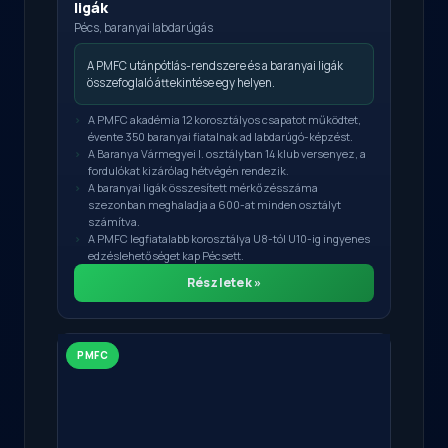
ligák
Pécs, baranyai labdarúgás
A PMFC utánpótlás-rendszere és a baranyai ligák
összefoglaló áttekintése egy helyen.
A PMFC akadémia 12 korosztályos csapatot működtet,
évente 350 baranyai fiatalnak ad labdarúgó-képzést.
A Baranya Vármegyei I. osztályban 14 klub versenyez, a
fordulókat kizárólag hétvégén rendezik.
A baranyai ligák összesített mérkőzésszáma
szezonban meghaladja a 600-at minden osztályt
számítva.
A PMFC legfiatalabb korosztálya U8-tól U10-ig ingyenes
edzéslehetőséget kap Pécsett.
Részletek »
PMFC