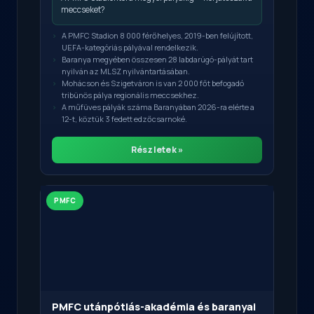
meccseket?
A PMFC Stadion 8 000 férőhelyes, 2019-ben felújított,
UEFA-kategóriás pályával rendelkezik.
Baranya megyében összesen 28 labdarúgó-pályát tart
nyilván az MLSZ nyilvántartásában.
Mohácson és Szigetváron is van 2 000 főt befogadó
tribünös pálya regionális meccsekhez.
A műfüves pályák száma Baranyában 2026-ra elérte a
12-t, köztük 3 fedett edzőcsarnoké.
Részletek »
PMFC
PMFC utánpótlás-akadémia és baranyai