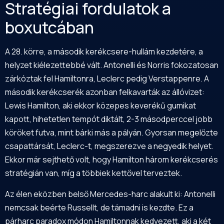
Stratégiai fordulatok a
boxutcában
A 28. körre, a második kerékcsere-hullám kezdetére, a
helyzet kiélezettebbé vált. Antonelli és Norris fokozatosan
zárkóztak fel Hamiltonra, Leclerc pedig Verstappenre. A
második kerékcserék azonban felkavarták az állóvizet:
Lewis Hamilton, aki ekkor közepes keverékű gumikat
kapott, hihetetlen tempót diktált, 2-3 másodperccel jobb
köröket futva, mint bárki más a pályán. Gyorsan megelőzte
csapattársát, Leclerc-t, megszerezve a negyedik helyet.
Ekkor már sejthető volt, hogy Hamilton három kerékcserés
stratégián van, míg a többiek kettővel terveztek.
Az élen eközben belső Mercedes-harc alakult ki: Antonelli
nemcsak beérte Russellt, de támadni is kezdte. Ez a
párharc paradox módon Hamiltonnak kedvezett, aki a két