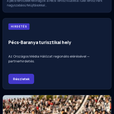
A pécsi teniszélet felvirágzik: a Pécsi Tenisz Klub és a Tüke Tenisz Park
nagyszabású felújításokkal…
HIRDETÉS
Pécs-Baranya turisztikai hely
Az Országos Média Hálózat regionális elérésével —
partnerhirdetés.
Részletek