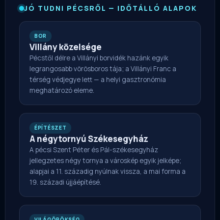
JÓ TUDNI PÉCSRŐL — IDŐTÁLLÓ ALAPOK
BOR
Villány közelsége
Pécstől délre a Villányi borvidék hazánk egyik
legrangosabb vörösboros tája; a Villányi Franc a
térség védjegye lett — a helyi gasztronómia
meghatározó eleme.
ÉPÍTÉSZET
A négytornyú Székesegyház
A pécsi Szent Péter és Pál-székesegyház
jellegzetes négy tornya a városkép egyik jelképe;
alapjai a 11. századig nyúlnak vissza, a mai forma a
19. századi újjáépítésé.
VILÁGÖRÖKSÉG