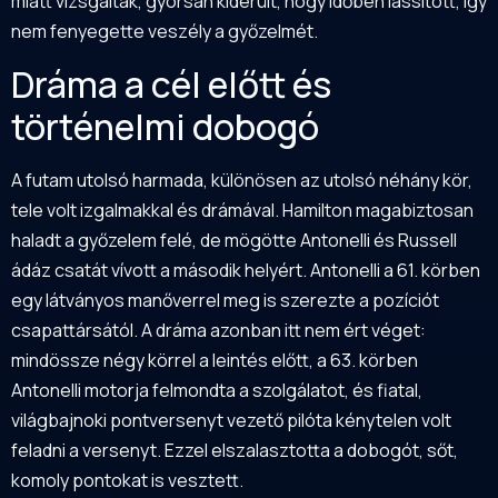
miatt vizsgálták, gyorsan kiderült, hogy időben lassított, így
nem fenyegette veszély a győzelmét.
Dráma a cél előtt és
történelmi dobogó
A futam utolsó harmada, különösen az utolsó néhány kör,
tele volt izgalmakkal és drámával. Hamilton magabiztosan
haladt a győzelem felé, de mögötte Antonelli és Russell
ádáz csatát vívott a második helyért. Antonelli a 61. körben
egy látványos manőverrel meg is szerezte a pozíciót
csapattársától. A dráma azonban itt nem ért véget:
mindössze négy körrel a leintés előtt, a 63. körben
Antonelli motorja felmondta a szolgálatot, és fiatal,
világbajnoki pontversenyt vezető pilóta kénytelen volt
feladni a versenyt. Ezzel elszalasztotta a dobogót, sőt,
komoly pontokat is vesztett.