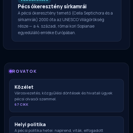
Pécs ókeresztény sírkamrái
A pécsi ókeresztény temető (Cella Septichora és a
sírkamrák) 2000 óta az UNESCO Világörökség
része — a 4. századi, római kori Sopianae
egyedülálló emléke Európában.
ROVATOK
Közélet
Városvezetés, közgyűlési döntések és hivatali ügyek
pécsi olvasói szemmel.
67 CIKK
Helyi politika
A pécsi politika hetei: napirend, viták, elfogadott