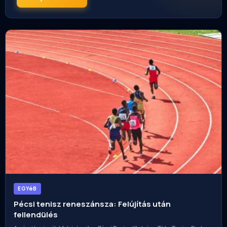
EGYéB
Pécsi tenisz reneszánsza: Felújítás után
fellendülés