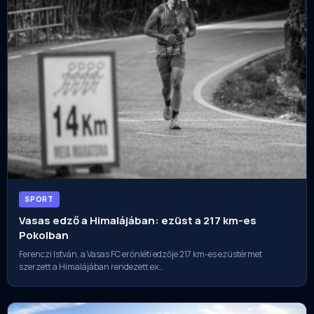
SPORT
Vasas edző a Himalájában: ezüst a 217 km-es
Pokolban
Ferenczi István, a Vasas FC erőnléti edzője 217 km-es ezüstérmet
szerzett a Himalájában rendezett ex…