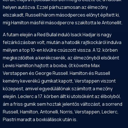
helyen autózva. Ezzel párhuzamosan az élmezőny
elszakadt, Russell három másodperces előnyt épített ki,
míg Hamilton másfél másodpercre szakította le Antonellit.
A futam elején a Red Bullal induló Isack Hadjar is nagy
felzárkózásban volt, miután a hatodik rajtkockáról indulva
mélyen a top 10-en kívülre csúszott vissza. A 12. körben
megkezdődtek a kerékcserék, az élmezőnyből elsőként
Lewis Hamilton hajtott a boxba, őt követte Max
Verstappen és George Russell. Hamilton és Russell
kemény keverékű gumikat kapott, Verstappen viszont
közepest, amivel egyedülállónak számított a mezőny
elején. Leclerc a 17. körben állt ki utolsóként az élbolyból,
ám a friss gumik sem hoztak jelentős változást, a sorrend
Russell, Hamilton, Antonelli, Norris, Verstappen, Leclerc,
Piastri maradt a boxkiállások után is.