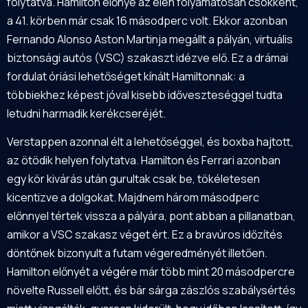
folytatva. Hamilton előnye az élen folyamatosan csökkent,
a 41. körben már csak 16 másodperc volt. Ekkor azonban
Fernando Alonso Aston Martinja megállt a pályán, virtuális
biztonsági autós (VSC) szakaszt idézve elő. Ez a drámai
fordulat óriási lehetőséget kínált Hamiltonnak: a
többiekhez képest jóval kisebb időveszteséggel tudta
letudni harmadik kerékcseréjét.
Verstappen azonnal élt a lehetőséggel, és boxba hajtott,
az ötödik helyen folytatva. Hamilton és Ferrari azonban
egy kör kivárás után gurultak csak be, tökéletesen
kicentizve a dolgokat. Majdnem három másodperc
előnnyel tértek vissza a pályára, pont abban a pillanatban,
amikor a VSC szakasz véget ért. Ez a bravúros időzítés
döntőnek bizonyult a futam végeredményét illetően.
Hamilton előnyét a végére már több mint 20 másodpercre
növelte Russell előtt, és bár sárga zászlós szabálysértés