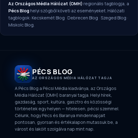
Az Országos Média Hálózat (OMH)
regionális tagblogja, a
Pécs Blog
helyi szögből követi az eseményeket. Hálózati
tagblogok:
Kecskemét Blog
·
Debrecen Blog
·
Szeged Blog
·
Miskolc Blog
.
PÉCS BLOG
AZ ORSZÁGOS MÉDIA HÁLÓZAT TAGJA
A Pécs Blog a Pécsi Média kiadványa, az Országos
Média Hálózat (OMH) baranyai tagja. Helyi hírek,
gazdaság, sport, kultúra, gasztro és közösségi
történetek egy helyen — hitelesen, pécsi szemmel.
Célunk, hogy Pécs és Baranya mindennapjait
pontosan, gyorsan és értékalapon mutassuk be, a
várost és lakóit szolgálva nap mint nap.