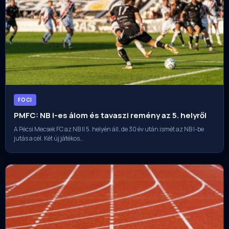
FOCI
PMFC: NB I-es álom és tavaszi remény az 5. helyről
A Pécsi Mecsek FC az NB II 5. helyén áll, de 30 év után ismét az NB I-be
jutás a cél. Két új játékos…