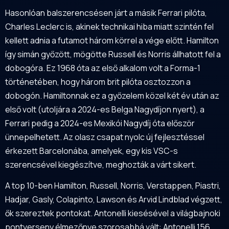
Hasonlóan balszerencsésen járt a másik Ferrari pilóta,
Charles Leclerc is, akinek technikai hiba miatt szintén fel
kellett adnia a futamot három körrel a vége előtt. Hamilton
így simán győzött, mögötte Russell és Norris állhatott fel a
dobogóra. Ez 1968 óta az első alkalom volt a Forma-1
történetében, hogy három brit pilóta osztozzon a
dobogón. Hamiltonnak ez a győzelem közel két év után az
első volt (utoljára a 2024-es Belga Nagydíjon nyert), a
Ferrari pedig a 2024-es Mexikói Nagydíj óta először
ünnepelhetett. Az olasz csapat nyolc új fejlesztéssel
érkezett Barcelonába, amelyek, egy kis VSC-s
szerencsével kiegészítve, meghozták a várt sikert.
A top 10-ben Hamilton, Russell, Norris, Verstappen, Piastri,
Hadjar, Gasly, Colapinto, Lawson és Arvid Lindblad végzett,
ők szereztek pontokat. Antonelli kiesésével a világbajnoki
pontverseny élmezőnye szorosabbá vált: Antonelli 156