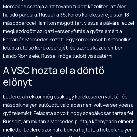
Mercedes csatája alatt tovább tudott közelíteni az élen
haladó párosra. Russell a 36. körös kerékcseréje után 18
másodperccel Hamilton mögött tért vissza a pályára, ezzel
megkezdődött az igazi versenyfutás a győzelemért a
Ferrari és Mercedes között. Egy körrel később Antonelli is
letudta utolsó kerékcseréjét, és szoros küzdelemben
Lando Norris elé, Russell mögé tudott visszatérni.
A VSC hozta el a döntő
előnyt
Leclerc, aki ekkor még csak egy kerékcserén volt túl, és
második helyen autózott, valójában nem volt versenyben a
győzelemért. Feladata az volt, hogy szabályosan tartsa fel
Russellt, ám miután a Mercedes pilótája könnyedén elment
mellette, Leclerc azonnal a boxba hajtott, a hetedik helyen