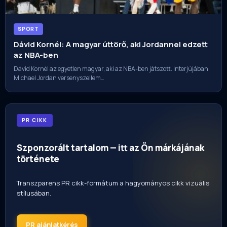
SPORT
Dávid Kornél: A magyar úttörő, aki Jordannel edzett
az NBA-ben
Dávid Kornél az egyetlen magyar, aki az NBA-ben játszott. Interjújában
Michael Jordan versenyszellem…
PR CIKK
Szponzorált tartalom — itt az Ön márkájának
története
Transzparens PR cikk-formátum a hagyományos cikk vizuális
stílusában.
PR ajánlatkérés