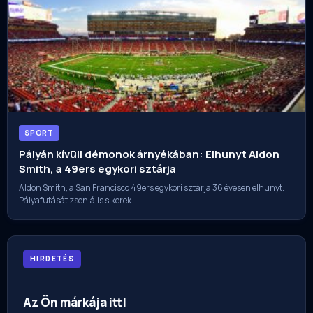
SPORT
Pályán kívüli démonok árnyékában: Elhunyt Aldon
Smith, a 49ers egykori sztárja
Aldon Smith, a San Francisco 49ers egykori sztárja 36 évesen elhunyt.
Pályafutását zseniális sikerek…
HIRDETÉS
Az Ön márkája itt!