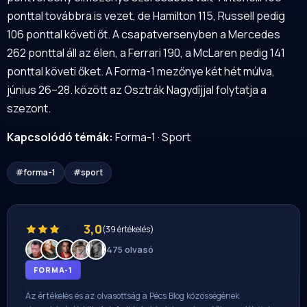
ponttal továbbra is vezet, de Hamilton 115, Russell pedig
106 ponttal követi őt. A csapatversenyben a Mercedes
262 ponttal áll az élen, a Ferrari 190, a McLaren pedig 141
ponttal követi őket. A Forma-1 mezőnye két hét múlva,
június 26–28. között az Osztrák Nagydíjjal folytatja a
szezont.
Kapcsolódó témák:
Forma-1
·
Sport
#forma-1
#sport
3,0
(39 értékelés)
475 olvasó
FORMA-1
Az értékelés és az olvasottság a Pécs Blog közösségének