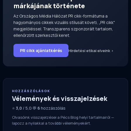
márkájának története
Az Országos Média Hálózat PR cikk-formátuma a
hagyományos cikkek vizuális stílusát követi, „PR cikk"
megjelöléssel. Transzparens szponzorált tartalom,
ellenőrzött szerkesztői keret.
PR cikk ajánlatkérés
Hirdetési etikai elveink ›
HOZZÁSZÓLÁSOK
Vélemények és visszajelzések
⭐
3,0
/ 5,0
·
💬
6
hozzászólás
Olvasóink visszajelzései a Pécs Blog helyi tartalmairól —
lapozz a nyilakkal a további véleményekért.