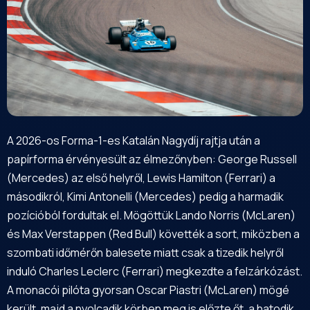
A 2026-os Forma-1-es Katalán Nagydíj rajtja után a
papírforma érvényesült az élmezőnyben: George Russell
(Mercedes) az első helyről, Lewis Hamilton (Ferrari) a
másodikról, Kimi Antonelli (Mercedes) pedig a harmadik
pozícióból fordultak el. Mögöttük Lando Norris (McLaren)
és Max Verstappen (Red Bull) követték a sort, miközben a
szombati időmérőn balesete miatt csak a tizedik helyről
induló Charles Leclerc (Ferrari) megkezdte a felzárkózást.
A monacói pilóta gyorsan Oscar Piastri (McLaren) mögé
került, majd a nyolcadik körben meg is előzte őt, a hatodik