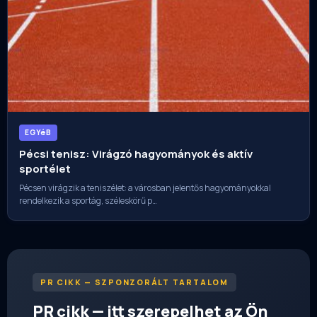
EGYéB
Pécsi tenisz: Virágzó hagyományok és aktív
sportélet
Pécsen virágzik a teniszélet: a városban jelentős hagyományokkal
rendelkezik a sportág, széleskörű p…
PR CIKK — SZPONZORÁLT TARTALOM
PR cikk — itt szerepelhet az Ön