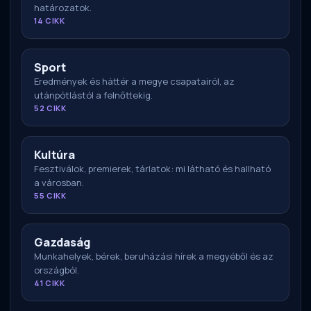
határozatok.
14 CIKK
Sport
Eredmények és háttér a megye csapatairól, az
utánpótlástól a felnőttekig.
52 CIKK
Kultúra
Fesztiválok, premierek, tárlatok: mi látható és hallható
a városban.
55 CIKK
Gazdaság
Munkahelyek, bérek, beruházási hírek a megyéből és az
országból.
41 CIKK