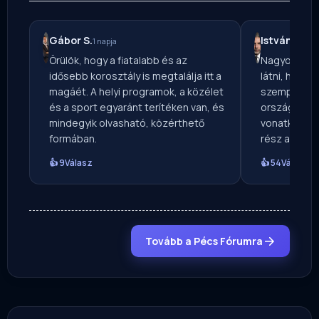
Gábor S.
István L.
1 napja
22 ó
Örülök, hogy a fiatalabb és az
Nagyon érde
idősebb korosztály is megtalálja itt a
látni, hogy 
magáét. A helyi programok, a közélet
szempont is
és a sport egyaránt terítéken van, és
országos lap 
mindegyik olvasható, közérthető
vonatkozások
formában.
rész a legh
👍 9
Válasz
👍 54
Válasz
Tovább a Pécs Fórumra