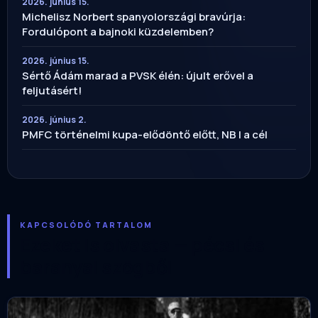
2026. június 15.
Michelisz Norbert spanyolországi bravúrja:
Fordulópont a bajnoki küzdelemben?
2026. június 15.
Sértő Ádám marad a PVSK élén: újult erővel a
feljutásért!
2026. június 2.
PMFC történelmi kupa-elődöntő előtt, NB I a cél
KAPCSOLÓDÓ TARTALOM
Ezeket is olvasta — pécsi és
baranyai szögből