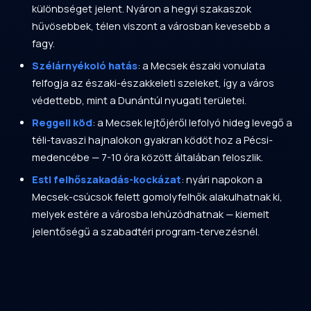
különbséget jelent. Nyáron a hegyi szakaszok
hűvösebbek, télen viszont a városban kevesebb a
fagy.
Szélárnyékoló hatás
: a Mecsek északi vonulata
felfogja az északi-északkeleti szeleket, így a város
védettebb, mint a Dunántúl nyugati területei.
Reggeli köd
: a Mecsek lejtőjéről lefolyó hideg levegő a
téli-tavaszi hajnalokon gyakran ködöt hoz a Pécsi-
medencébe — 7-10 óra között általában feloszlik.
Esti felhőszakadás-kockázat
: nyári napokon a
Mecsek-csúcsok felett gomolyfelhők alakulhatnak ki,
melyek estére a városba lehúzódhatnak — kiemelt
jelentőségű a szabadtéri program-tervezésnél.