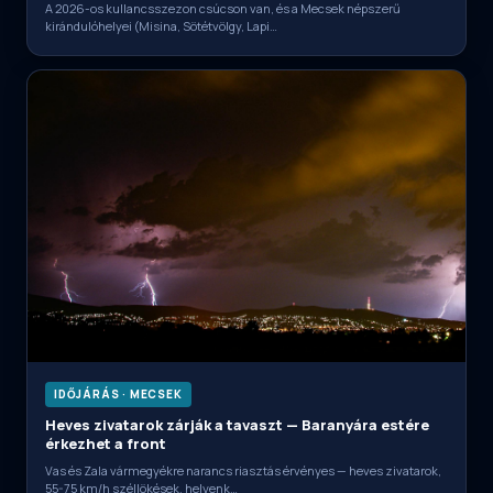
A 2026-os kullancsszezon csúcson van, és a Mecsek népszerű
kirándulóhelyei (Misina, Sötétvölgy, Lapi…
IDŐJÁRÁS · MECSEK
Heves zivatarok zárják a tavaszt — Baranyára estére
érkezhet a front
Vas és Zala vármegyékre narancs riasztás érvényes — heves zivatarok,
55-75 km/h széllökések, helyenk…