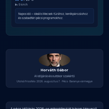
🌬️ 9 km/h
Napos idő — ideális Mecsek-túrához, kerékpározáshoz
és szabadtéri pécsi programokhoz.
Horváth Gábor
AI időjárás és outdoor szakértő
Utolsó frissítés: 2026. augusztus 7. · Pécs · Baranya vármegye
A pécs időjárás 2026-os mikroklímáját három tényező