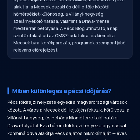
alakítja: a Mecsek északi és déli lejtője közötti
hőmérséklet-különbség, a Villányi-hegység
szélárnyékoló hatása, valamint a Dráva-mente
mediterrán befolyása. A Pécs Blog útmutatója napi
szintű utalást ad az OMSZ-adatokra, és kiemeli a
Mecsek túra, kerékpározás, programok szempontjából
releváns előrejelzést.
Miben különleges a pécsi időjárás?
Pécs földrajzi helyzete egyedi a magyarországi városok
között. A város a Mecsek déli lejtőjén fekszik, körülveszi a
Villányi-hegység, és néhány kilométerre található a
Dráva-folyótól. Ez a három földrajzi tényező egymással
kombinálódva alakítja Pécs sajátos mikroklímáját — éves