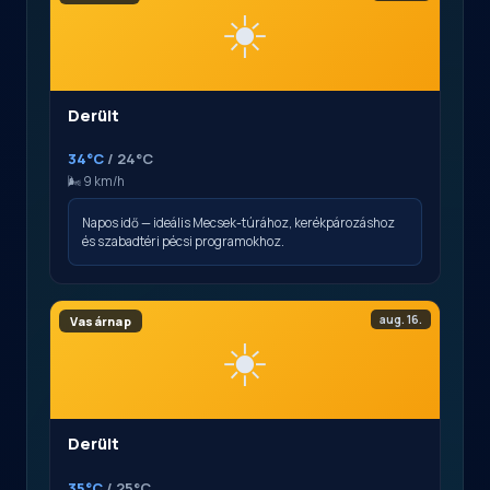
☀️
Derült
34°C
/ 24°C
🌬️ 9 km/h
Napos idő — ideális Mecsek-túrához, kerékpározáshoz
és szabadtéri pécsi programokhoz.
aug. 16.
Vasárnap
☀️
Derült
35°C
/ 25°C