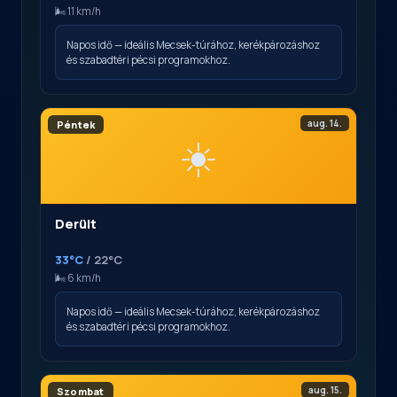
🌬️ 11 km/h
Napos idő — ideális Mecsek-túrához, kerékpározáshoz
és szabadtéri pécsi programokhoz.
aug. 14.
Péntek
☀️
Derült
33°C
/ 22°C
🌬️ 6 km/h
Napos idő — ideális Mecsek-túrához, kerékpározáshoz
és szabadtéri pécsi programokhoz.
aug. 15.
Szombat