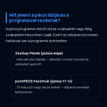
Mit jelent a pécsi időjárás a
programszervezésnek?
A pécsi programok döntő része szabadtéri vagy félig
szabadtéri helyszínen zajlik. Ezért az időjárás közvetlen
hatással van a programok élvezetére:
Zsolnay Piknik (június eleje)
: Mecsek alsó lejtője — délutáni zivatar-kockázat,
esőkabát ajánlott
pontPÉCS Fesztivál (június 11-14)
: 15 helyszín nagy része fedett — időjárás kevésbé
befolyásoló