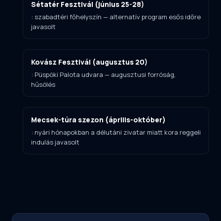
Sétatér Fesztivál (június 25-28)
: szabadtéri főhelyszín — alternatív program esős időre
javasolt
Kovász Fesztivál (augusztus 20)
: Püspöki Palota udvara — augusztusi forróság,
hűsölés
Mecsek-túra szezon (április-október)
: nyári hónapokban a délutáni zivatar miatt kora reggeli
indulás javasolt