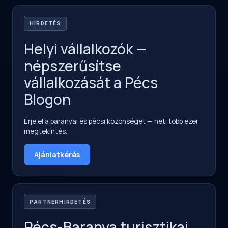
HIRDETÉS
Helyi vállalkozók —
népszerűsítse
vállalkozását a Pécs
Blogon
Érje el a baranyai és pécsi közönséget — heti több ezer
megtekintés.
Ajánlatkérés
PARTNERHIRDETÉS
Pécs-Baranya turisztikai