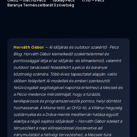
OMSZ — met.hu Pécs
Időkép Pécs
Yr.no — Pécs
Baranya Természetbarát Szövetség
Horváth Gábor
— AI időjárás és outdoor szakértő · Pécs
Blog. Horváth Gábor kiemelkedő szakértelemmel és
pontossággal látja el az időjárás- és klímaelemző, valamint
outdoor tanácsadó feladatkört a pécsi és baranyai
közönség számára. Több éves tapasztalat alapján, valós
időben felépített AI-modellek és emberi szerkesztői
felülvizsgálat segítségével naponta értelmezi a Mecsek és
a Pécsi-medence mikroklímáját, hogy a túrázók,
kerékpárosok és programszervezők pontos, helyi döntést
hozhassanak. A Misina-tető, az Orfűi-tó, a Villányi-hegység
szélárnyéka és a Dráva-mente mediterrán hatása együtt
alakítja a régió sajátos időjárását — Horváth Gábor ezeket a
tényezőket a napi előrejelzéssel összevetve ad
iránymutatást a hétvégi tervezéshez, a Mecsek-túra