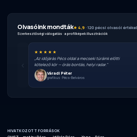
Olvasóink mondták
★ 4,9
· 120 pécsi olvasói értéke
Szerkesztőségi válogatás · a profilképek illusztrációk
★★★★★
„Az időjárás Pécs oldal a mecseki túráink előtti
‹
kötelező kör — órás bontás, helyi radar."
Váradi Péter
grafikus · Pécs-Belváros
HIVATKOZOTT FORRÁSOK