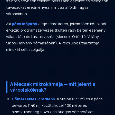
szinten enyhébb teleket, hosszabb őszöket és melegebb
tavaszokat eredményez, mint az alföldi magyar
városokban.
Aki
pécs időjárás
kifejezésre keres, jellemzően két okból
érkezik: programszervezés (kültéri vagy beltéri esemény
választás) és túratervezés (Mecsek, Orfűi-tó, Villány-
Siklós-Harkány hármasában). A Pécs Blog útmutatója
mindkét célt szolgálja.
A Mecsek mikroklímája — mit jelent a
városlakóknak?
Hőmérsékleti gradiens
: a Misina (535 m) és a pécsi
belváros (140 m) közötti közel 400 méteres
szintkülönbség 2-4°C-os átlagos hőmérséklet-