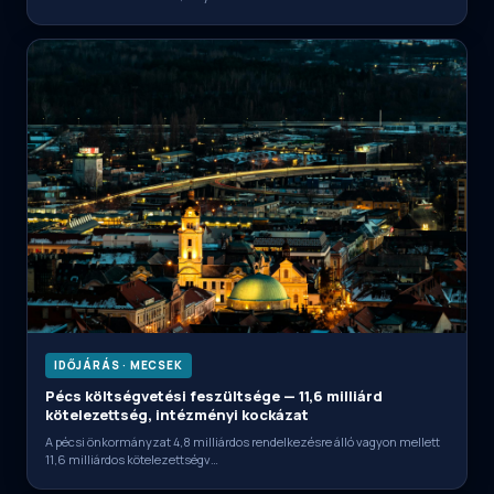
IDŐJÁRÁS · MECSEK
Pécs költségvetési feszültsége — 11,6 milliárd
kötelezettség, intézményi kockázat
A pécsi önkormányzat 4,8 milliárdos rendelkezésre álló vagyon mellett
11,6 milliárdos kötelezettségv…