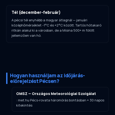
Tél (december-február)
A pécsi tél enyhébb a magyar átlagnál — januári
középhőmérséklet -1°C és +2°C között. Tartós hótakaró
ritkán alakul ki a városban, de a Misina 500+ m fölött
jellemzően van hó.
Hogyan használjam az időjárás-
előrejelzést Pécsen?
OMSZ — Országos Meteorológiai Szolgálat
: met.hu Pécs-rovata háromórás bontásban + 30 napos
kitekintés