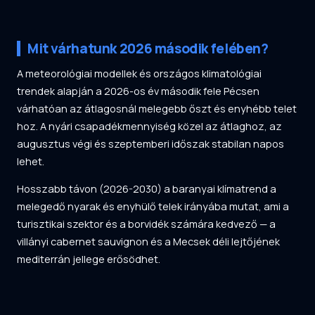
Mit várhatunk 2026 második felében?
A meteorológiai modellek és országos klimatológiai
trendek alapján a 2026-os év második fele Pécsen
várhatóan az átlagosnál melegebb őszt és enyhébb telet
hoz. A nyári csapadékmennyiség közel az átlaghoz, az
augusztus végi és szeptemberi időszak stabilan napos
lehet.
Hosszabb távon (2026-2030) a baranyai klímatrend a
melegedő nyarak és enyhülő telek irányába mutat, ami a
turisztikai szektor és a borvidék számára kedvező — a
villányi cabernet sauvignon és a Mecsek déli lejtőjének
mediterrán jellege erősödhet.