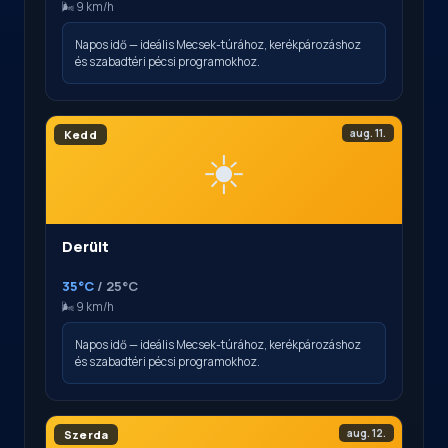
🌬️ 9 km/h
Napos idő — ideális Mecsek-túrához, kerékpározáshoz
és szabadtéri pécsi programokhoz.
aug. 11.
Kedd
☀️
Derült
35°C
/ 25°C
🌬️ 9 km/h
Napos idő — ideális Mecsek-túrához, kerékpározáshoz
és szabadtéri pécsi programokhoz.
aug. 12.
Szerda