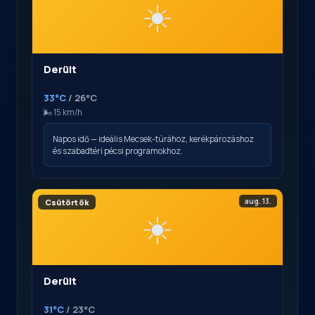
☀️
Derült
33°C
/ 26°C
🌬️ 15 km/h
Napos idő — ideális Mecsek-túrához, kerékpározáshoz
és szabadtéri pécsi programokhoz.
aug. 13.
Csütörtök
☀️
Derült
31°C
/ 23°C