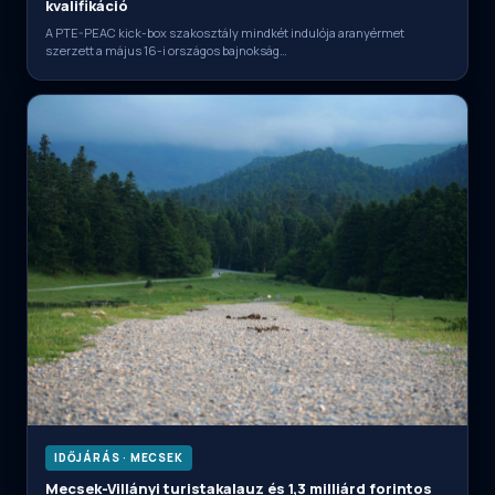
kvalifikáció
A PTE-PEAC kick-box szakosztály mindkét indulója aranyérmet
szerzett a május 16-i országos bajnokság…
IDŐJÁRÁS · MECSEK
Mecsek-Villányi turistakalauz és 1,3 milliárd forintos