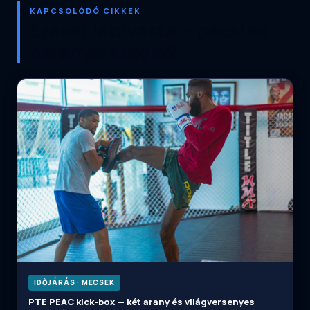
KAPCSOLÓDÓ CIKKEK
Ezeket is olvasta — pécsi és
baranyai szögből
IDŐJÁRÁS · MECSEK
PTE PEAC kick-box — két arany és világversenyes