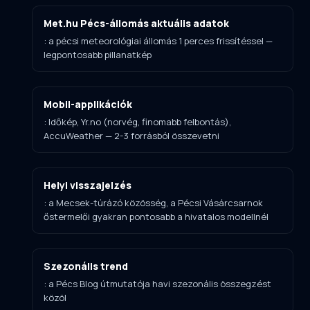
Met.hu Pécs-állomás aktuális adatok
: a pécsi meteorológiai állomás 1 perces frissítéssel —
legpontosabb pillanatkép
Mobil-applikációk
: Időkép, Yr.no (norvég, finomabb felbontás),
AccuWeather — 2-3 forrásból összevetni
Helyi visszajelzés
: a Mecsek-túrázó közösség, a Pécsi Vásárcsarnok
őstermelői gyakran pontosabb a hivatalos modellnél
Szezonális trend
: a Pécs Blog útmutatója havi szezonális összegzést
közöl