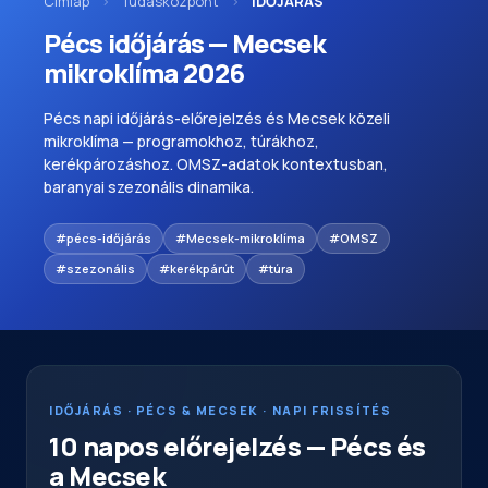
Címlap
›
Tudásközpont
›
IDŐJÁRÁS
Pécs időjárás — Mecsek
mikroklíma 2026
Pécs napi időjárás-előrejelzés és Mecsek közeli
mikroklíma — programokhoz, túrákhoz,
kerékpározáshoz. OMSZ-adatok kontextusban,
baranyai szezonális dinamika.
#pécs-időjárás
#Mecsek-mikroklíma
#OMSZ
#szezonális
#kerékpárút
#túra
IDŐJÁRÁS · PÉCS & MECSEK · NAPI FRISSÍTÉS
10 napos előrejelzés — Pécs és
a Mecsek