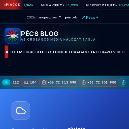
P
46 330 Ft
PIACOK
MOL
4 700 Ft
Richter
12 110 Ft
▲ +0,94%
▲ +1,29%
▲ +0,25
📍 Pécs ▾
2026. augusztus 7. péntek
🌤
32°C
PÉCS BLOG
AZ ORSZÁGOS MÉDIA HÁLÓZAT TAGJA
KORAI HOZZÁFÉRÉS
TIKA
ÉLETMÓD
SPORT
EGYETEM
KULTÚRA
GASZTRO
TRAVEL
VIDEÓK
112
104
+36 72 513 590
+36 72 535 900
+