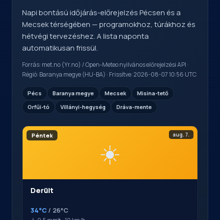
Napi bontású időjárás-előrejelzés Pécsen és a
Mecsek térségében — programokhoz, túrákhoz és
hétvégi tervezéshez. A lista naponta
automatikusan frissül.
Forrás: met.no (Yr.no) / Open-Meteo nyilvános előrejelzési API ·
Régió: Baranya megye (HU-BA) · Frissítve: 2026-08-07 10:56 UTC
Pécs
Baranya megye
Mecsek
Misina-tető
Orfűi-tó
Villányi-hegység
Dráva-mente
aug. 7.
Péntek
☀️
Derült
34°C
/ 26°C