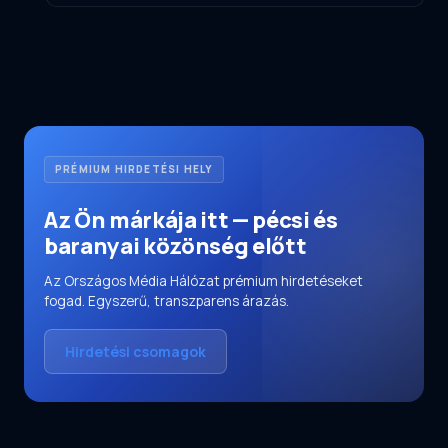
PRÉMIUM HIRDETÉSI HELY
Az Ön márkája itt — pécsi és
baranyai közönség előtt
Az Országos Média Hálózat prémium hirdetéseket
fogad. Egyszerű, transzparens árazás.
Hirdetési csomagok