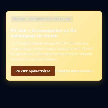
PR CIKK — SZPONZORÁLT TARTALOM
PR cikk — itt szerepelhet az Ön
márkájának története
Az Országos Média Hálózat PR cikk-formátuma a
hagyományos cikkek vizuális stílusát követi, „PR cikk”
megjelöléssel. Transzparens szponzorált tartalom,
ellenőrzött szerkesztői keret.
PR cikk ajánlatkérés
Hirdetési etikai elveink ›