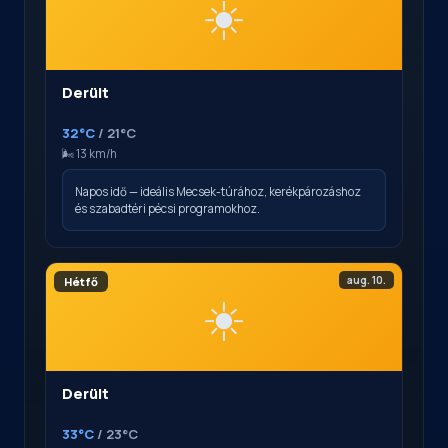
☀️
Derült
32°C
/ 21°C
🌬️ 13 km/h
Napos idő — ideális Mecsek-túrához, kerékpározáshoz
és szabadtéri pécsi programokhoz.
aug. 10.
Hétfő
☀️
Derült
33°C
/ 23°C