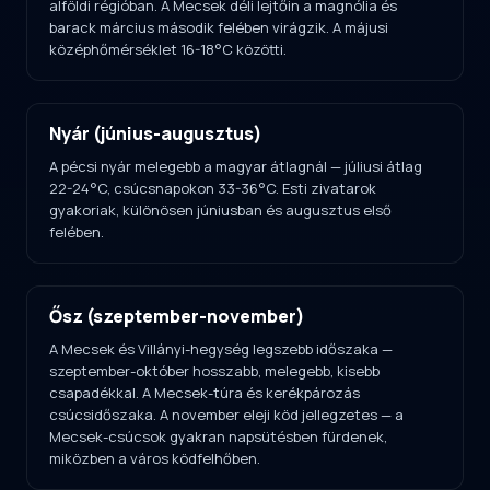
alföldi régióban. A Mecsek déli lejtőin a magnólia és
barack március második felében virágzik. A májusi
középhőmérséklet 16-18°C közötti.
Nyár (június-augusztus)
A pécsi nyár melegebb a magyar átlagnál — júliusi átlag
22-24°C, csúcsnapokon 33-36°C. Esti zivatarok
gyakoriak, különösen júniusban és augusztus első
felében.
Ősz (szeptember-november)
A Mecsek és Villányi-hegység legszebb időszaka —
szeptember-október hosszabb, melegebb, kisebb
csapadékkal. A Mecsek-túra és kerékpározás
csúcsidőszaka. A november eleji köd jellegzetes — a
Mecsek-csúcsok gyakran napsütésben fürdenek,
miközben a város ködfelhőben.