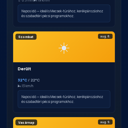
💧 0.5 mm
🌬️ 19 km/h
Napos idő — ideális Mecsek-túrához, kerékpározáshoz
és szabadtéri pécsi programokhoz.
aug. 8.
Szombat
☀️
Derült
32°C
/ 22°C
🌬️ 13 km/h
Napos idő — ideális Mecsek-túrához, kerékpározáshoz
és szabadtéri pécsi programokhoz.
aug. 9.
Vasárnap