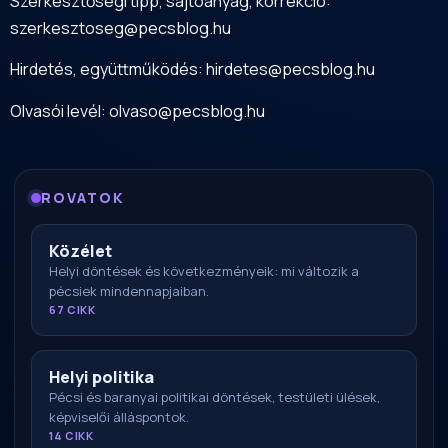
Szerkesztőségi tipp, sajtóanyag, korrekció:
szerkesztoseg@pecsblog.hu
Hirdetés, együttműködés:
hirdetes@pecsblog.hu
Olvasói levél:
olvaso@pecsblog.hu
ROVATOK
Közélet
Helyi döntések és következményeik: mi változik a
pécsiek mindennapjaiban.
67 CIKK
Helyi politika
Pécsi és baranyai politikai döntések, testületi ülések,
képviselői álláspontok.
14 CIKK