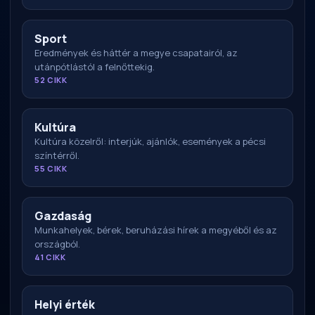
Sport
Eredmények és háttér a megye csapatairól, az
utánpótlástól a felnőttekig.
52 CIKK
Kultúra
Kultúra közelről: interjúk, ajánlók, események a pécsi
színtérről.
55 CIKK
Gazdaság
Munkahelyek, bérek, beruházási hírek a megyéből és az
országból.
41 CIKK
Helyi érték