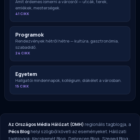
Amit érdemes ismerni a városról — utcák, terek,
emlékek, mesterségek.
41 CIKK
Programok
Rendezvények hétről hétre — kultúra, gasztronómia,
szabadidő.
24 CIKK
Egyetem
Hallgatói mindennapok, kollégium, diákélet a városban.
15 CIKK
Az Országos Média Hálózat (OMH)
regionális tagblogja, a
Pécs Blog
helyi szögből követi az eseményeket. Hálózati
tagblogok:
Kecskemét Blog
·
Debrecen Blog
·
Szeged Blog
·