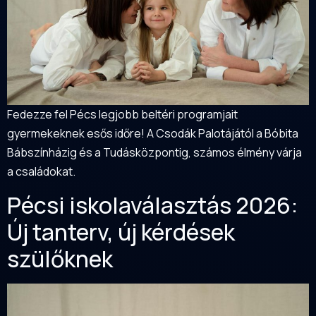
Fedezze fel Pécs legjobb beltéri programjait
gyermekeknek esős időre! A Csodák Palotájától a Bóbita
Bábszínházig és a Tudásközpontig, számos élmény várja
a családokat.
Pécsi iskolaválasztás 2026:
Új tanterv, új kérdések
szülőknek