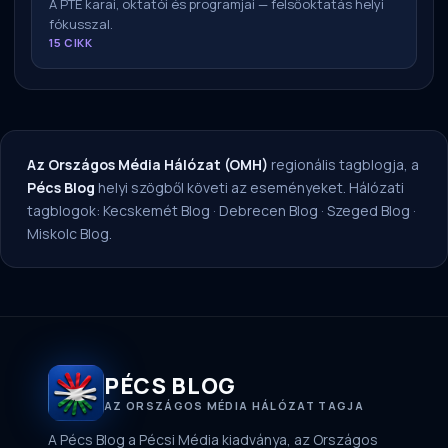
A PTE karai, oktatói és programjai — felsőoktatás helyi
fókusszal.
15 CIKK
Az Országos Média Hálózat (OMH)
regionális tagblogja, a
Pécs Blog
helyi szögből követi az eseményeket. Hálózati
tagblogok:
Kecskemét Blog
·
Debrecen Blog
·
Szeged Blog
·
Miskolc Blog
.
PÉCS BLOG
AZ ORSZÁGOS MÉDIA HÁLÓZAT TAGJA
A Pécs Blog a Pécsi Média kiadványa, az Országos