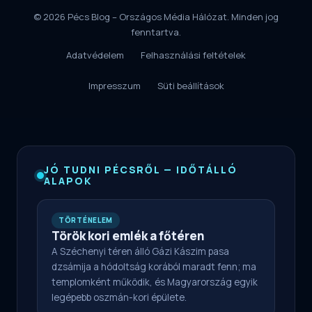
© 2026 Pécs Blog – Országos Média Hálózat. Minden jog
fenntartva.
Adatvédelem
Felhasználási feltételek
Impresszum
Süti beállítások
JÓ TUDNI PÉCSRŐL — IDŐTÁLLÓ
ALAPOK
TÖRTÉNELEM
Török kori emlék a főtéren
A Széchenyi téren álló Gázi Kászim pasa
dzsámija a hódoltság korából maradt fenn; ma
templomként működik, és Magyarország egyik
legépebb oszmán-kori épülete.