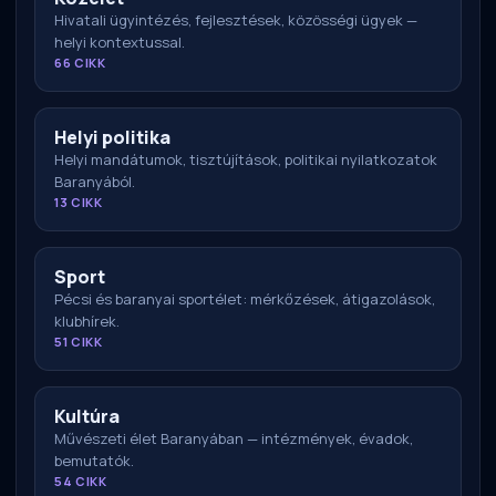
Hivatali ügyintézés, fejlesztések, közösségi ügyek —
helyi kontextussal.
66 CIKK
Helyi politika
Helyi mandátumok, tisztújítások, politikai nyilatkozatok
Baranyából.
13 CIKK
Sport
Pécsi és baranyai sportélet: mérkőzések, átigazolások,
klubhírek.
51 CIKK
Kultúra
Művészeti élet Baranyában — intézmények, évadok,
bemutatók.
54 CIKK