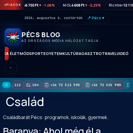
PIACOK
OTP
46 750 Ft
MOL
4 608 Ft
Richter
12 11
▼ -1,06%
▼ -2,25%
📍 Pécs ▾
2026. augusztus 6. csütörtök
🌤
24°C
PÉCS BLOG
AZ ORSZÁGOS MÉDIA HÁLÓZAT TAGJA
KORAI HOZZÁFÉRÉS
TIKA
ÉLETMÓD
SPORT
EGYETEM
KULTÚRA
GASZTRO
TRAVEL
VIDEÓK
112
104
+36 72 513 590
+36 72 535 900
Család
Családbarát Pécs: programok, iskolák, gyermek.
Baranya: Ahol még él a