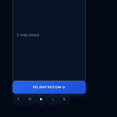
FELIRATKOZOM
f
○
▶
♪
𝕏