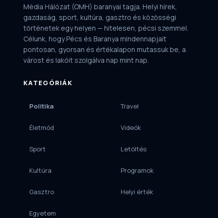
Média Hálózat (OMH) baranyai tagja. Helyi hírek,
gazdaság, sport, kultúra, gasztro és közösségi
történetek egy helyen — hitelesen, pécsi szemmel.
Célunk, hogy Pécs és Baranya mindennapjait
pontosan, gyorsan és értékalapon mutassuk be, a
várost és lakóit szolgálva nap mint nap.
KATEGÓRIÁK
Politika
Travel
Életmód
Videók
Sport
Letöltés
Kultúra
Programok
Gasztro
Helyi érték
Egyetem