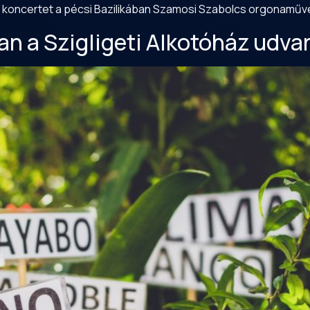
 ad koncertet a pécsi Bazilikában Szamosi Szabolcs orgonamű
an a Szigligeti Alkotóház udva