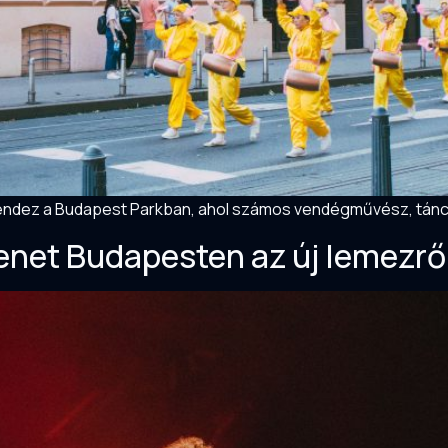
t rendez a Budapest Parkban, ahol számos vendégművész, tánch
enet Budapesten az új lemezrő