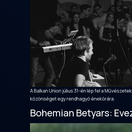
A Balkan Union július 31-én lép fel a Művészet
közönséget egy rendhagyó énekórára.
Bohemian Betyars: Eve