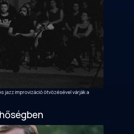
és jazz improvizáció ötvözésével várják a
a hőségben