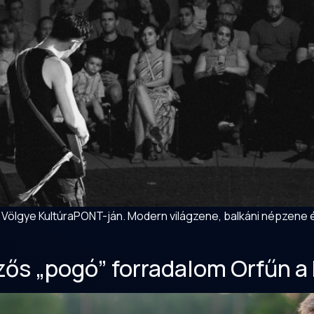
ek Völgye KultúraPONT-ján. Modern világzene, balkáni népzene 
zős „pogó” forradalom Orfűn 