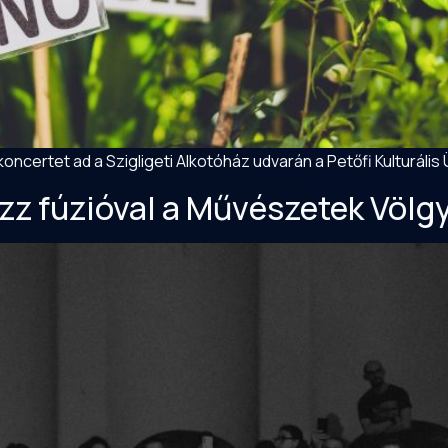
 koncertet ad a Szigligeti Alkotóház udvarán a Petőfi Kulturá
azz fúzióval a Művészetek Völ