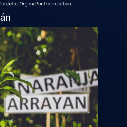
vésszel az OrgonaPont sorozatban.
rán