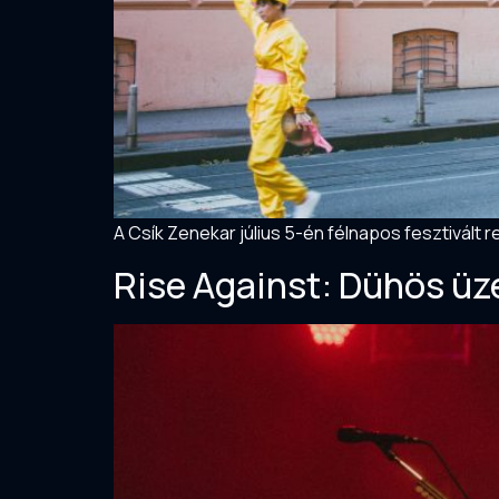
A Csík Zenekar július 5-én félnapos fesztivál
Rise Against: Dühös üz