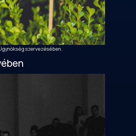
lis Ügynökség szervezésében.
gyében