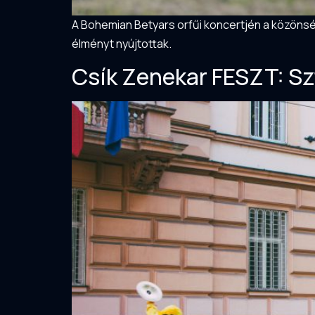
A Bohemian Betyars orfűi koncertjén a közönség
élményt nyújtottak.
Csík Zenekar FESZT: S