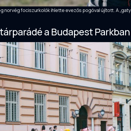
 norvég fociszurkolók ihlette evezős pogóval újított. A „gat
ztárparádé a Budapest Parkban