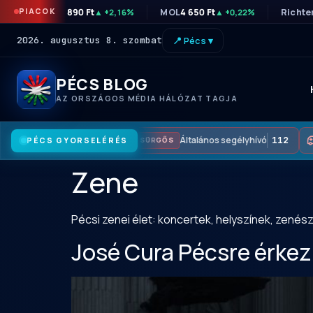
PIACOK
OTP
46 890 Ft
MOL
4 650 Ft
Richte
▲ +2,16%
▲ +0,22%
2026. augusztus 8. szombat
📍 Pécs ▾
PÉCS BLOG
AZ ORSZÁGOS MÉDIA HÁLÓZAT TAGJA
Általános segélyhívó
112
PÉCS GYORSELÉRÉS
SÜRGŐS
Zene
Pécsi zenei élet: koncertek, helyszínek, zenész
José Cura Pécsre érkezi