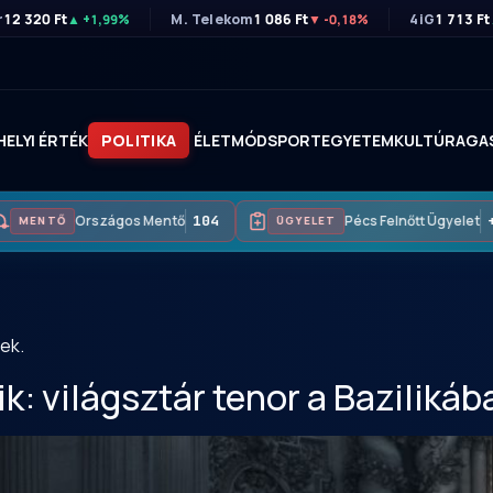
r
12 320 Ft
M. Telekom
1 086 Ft
4iG
1 713 Ft
▲ +1,99%
▼ -0,18%
HELYI ÉRTÉK
POLITIKA
ÉLETMÓD
SPORT
EGYETEM
KULTÚRA
GA
Országos Mentő
104
Pécs Felnőtt Ügyelet
+36
MENTŐ
ÜGYELET
ek.
k: világsztár tenor a Bazilikáb