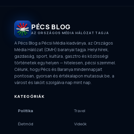
PÉCS BLOG
AZ ORSZÁGOS MÉDIA HÁLÓZAT TAGJA
A Pécs Blog a Pécsi Média kiadványa, az Országos
Média Hálózat (OMH) baranyai tagja. Helyi hírek,
gazdaság, sport, kultúra, gasztro és közösségi
történetek egy helyen — hitelesen, pécsi szemmel.
Célunk, hogy Pécs és Baranya mindennapjait
pontosan, gyorsan és értékalapon mutassuk be, a
várost és lakóit szolgálva nap mint nap.
KATEGÓRIÁK
Politika
Travel
Életmód
Videók