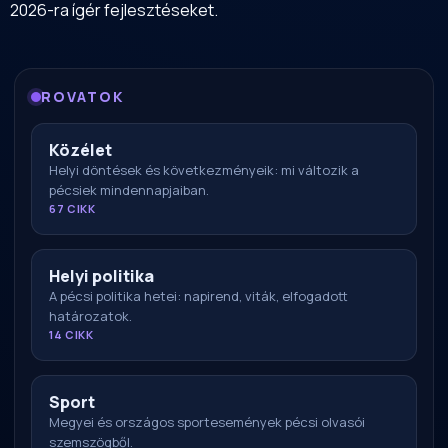
2026-ra ígér fejlesztéseket.
ROVATOK
Közélet
Helyi döntések és következményeik: mi változik a
pécsiek mindennapjaiban.
67 CIKK
Helyi politika
A pécsi politika hetei: napirend, viták, elfogadott
határozatok.
14 CIKK
Sport
Megyei és országos sportesemények pécsi olvasói
szemszögből.