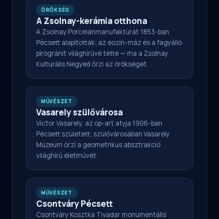
ÖRÖKSÉG
A Zsolnay-kerámia otthona
A Zsolnay Porcelánmanufaktúrát 1853-ban
Pécsett alapították; az eozin-máz és a fagyálló
pirogránit világhírűvé tette — ma a Zsolnay
Kulturális Negyed őrzi az örökséget.
MŰVÉSZET
Vasarely szülővárosa
Victor Vasarely, az op-art atyja 1906-ban
Pécsett született; szülővárosában Vasarely
Múzeum őrzi a geometrikus absztrakció
világhírű életművét.
MŰVÉSZET
Csontváry Pécsett
Csontváry Kosztka Tivadar monumentális