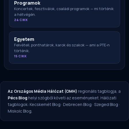
Programok
Koncertek, fesztiválok, családi programok — mi történik
a hétvégén.
24 CIKK
Egyetem
Felvételi, ponthatárok, karok és szakok — ami a PTE-n
történik.
15 CIKK
Az Országos Média Hálózat (OMH)
regionális tagblogja, a
Pécs Blog
helyi szögből követi az eseményeket. Hálózati
tagblogok:
Kecskemét Blog
·
Debrecen Blog
·
Szeged Blog
·
Miskolc Blog
.