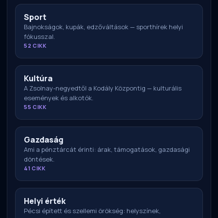
Sport
Bajnokságok, kupák, edzőváltások — sporthírek helyi
fókusszal.
52 CIKK
Kultúra
A Zsolnay-negyedtől a Kodály Központig — kulturális
események és alkotók.
55 CIKK
Gazdaság
Ami a pénztárcát érinti: árak, támogatások, gazdasági
döntések.
41 CIKK
Helyi érték
Pécsi épített és szellemi örökség: helyszínek,