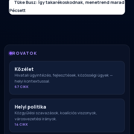
Tüke Busz: Így takarékoskodnak, menetrend marad
Pécsett
ROVATOK
Közélet
Hivatali ügyintézés, fejlesztések, közösségi ügyek —
helyi kontextussal.
67 CIKK
Helyi politika
Közgyűlési szavazások, koalíciós viszonyok,
városvezetési irányok.
14 CIKK