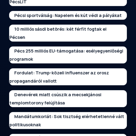
PécsLIT
Pécsi sportválság: Napelem és kút védi a pályákat
10 milliós sásdi betörés: két férfit fogtak el
Pécsen
Pécs 255 milliós EU-támogatása: esélyegyenlőségi
programok
Fordulat: Trump-közeli influenszer az orosz
propagandáról vallott
Denevérek miatt csúszik a mecsekjánosi
templomtorony felújítása
Mandátumkorlát: Sok tisztség elérhetetlenné vált
politikusoknak