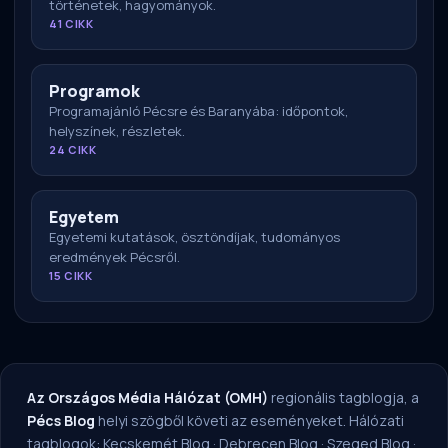
történetek, hagyományok.
41 CIKK
Programok
Programajánló Pécsre és Baranyába: időpontok,
helyszínek, részletek.
24 CIKK
Egyetem
Egyetemi kutatások, ösztöndíjak, tudományos
eredmények Pécsről.
15 CIKK
Az Országos Média Hálózat (OMH)
regionális tagblogja, a
Pécs Blog
helyi szögből követi az eseményeket. Hálózati
tagblogok:
Kecskemét Blog
·
Debrecen Blog
·
Szeged Blog
·