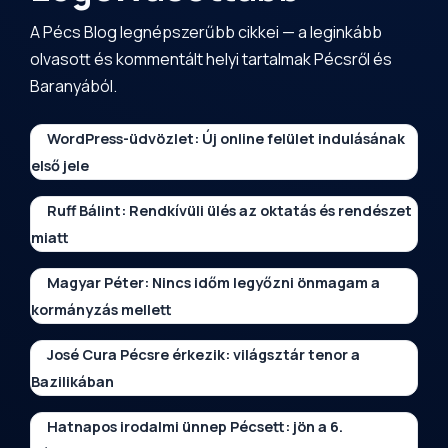
A Pécs Blog legnépszerűbb cikkei — a leginkább
olvasott és kommentált helyi tartalmak Pécsről és
Baranyából.
WordPress-üdvözlet: Új online felület indulásának
első jele
Ruff Bálint: Rendkívüli ülés az oktatás és rendészet
miatt
Magyar Péter: Nincs időm legyőzni önmagam a
kormányzás mellett
José Cura Pécsre érkezik: világsztár tenor a
Bazilikában
Hatnapos irodalmi ünnep Pécsett: jön a 6.