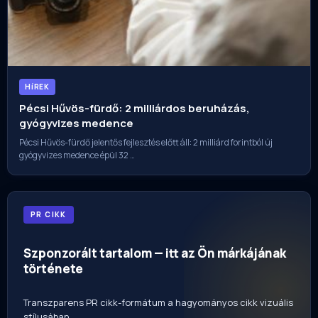
HíREK
Pécsi Hűvös-fürdő: 2 milliárdos beruházás,
gyógyvizes medence
Pécsi Hűvös-fürdő jelentős fejlesztés előtt áll: 2 milliárd forintból új
gyógyvizes medence épül 32 …
PR CIKK
Szponzorált tartalom — itt az Ön márkájának
története
Transzparens PR cikk-formátum a hagyományos cikk vizuális
stílusában.