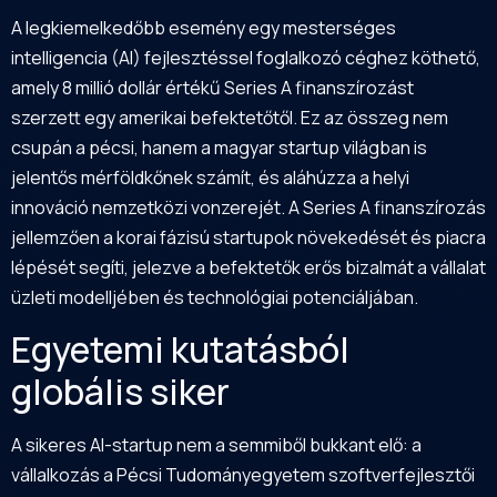
A legkiemelkedőbb esemény egy mesterséges
intelligencia (AI) fejlesztéssel foglalkozó céghez köthető,
amely 8 millió dollár értékű Series A finanszírozást
szerzett egy amerikai befektetőtől. Ez az összeg nem
csupán a pécsi, hanem a magyar startup világban is
jelentős mérföldkőnek számít, és aláhúzza a helyi
innováció nemzetközi vonzerejét. A Series A finanszírozás
jellemzően a korai fázisú startupok növekedését és piacra
lépését segíti, jelezve a befektetők erős bizalmát a vállalat
üzleti modelljében és technológiai potenciáljában.
Egyetemi kutatásból
globális siker
A sikeres AI-startup nem a semmiből bukkant elő: a
vállalkozás a Pécsi Tudományegyetem szoftverfejlesztői