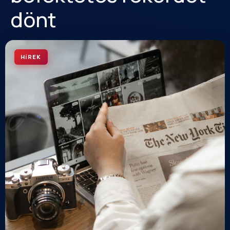
dönt
HíREK