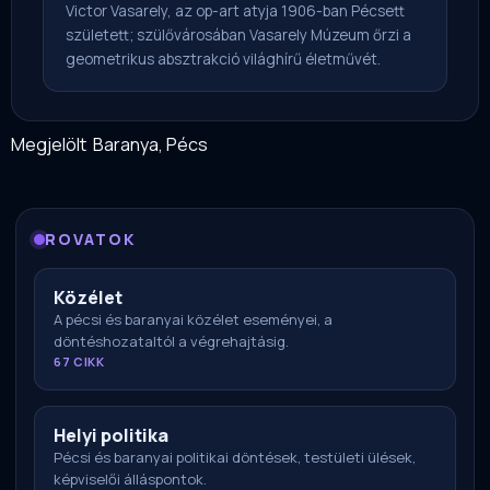
Victor Vasarely, az op-art atyja 1906-ban Pécsett
született; szülővárosában Vasarely Múzeum őrzi a
geometrikus absztrakció világhírű életművét.
Megjelölt
Baranya
,
Pécs
ROVATOK
Közélet
A pécsi és baranyai közélet eseményei, a
döntéshozataltól a végrehajtásig.
67 CIKK
Helyi politika
Pécsi és baranyai politikai döntések, testületi ülések,
képviselői álláspontok.