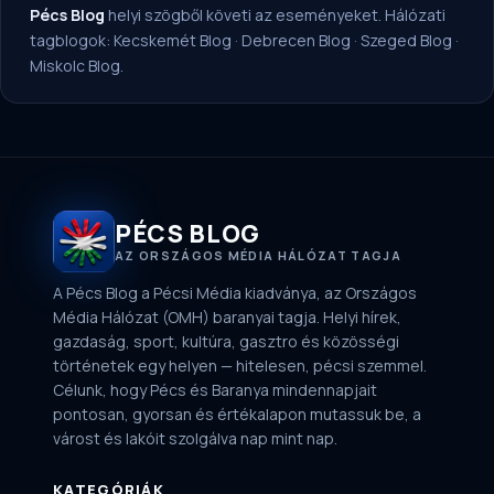
Pécs Blog
helyi szögből követi az eseményeket. Hálózati
tagblogok:
Kecskemét Blog
·
Debrecen Blog
·
Szeged Blog
·
Miskolc Blog
.
PÉCS BLOG
AZ ORSZÁGOS MÉDIA HÁLÓZAT TAGJA
A Pécs Blog a Pécsi Média kiadványa, az Országos
Média Hálózat (OMH) baranyai tagja. Helyi hírek,
gazdaság, sport, kultúra, gasztro és közösségi
történetek egy helyen — hitelesen, pécsi szemmel.
Célunk, hogy Pécs és Baranya mindennapjait
pontosan, gyorsan és értékalapon mutassuk be, a
várost és lakóit szolgálva nap mint nap.
KATEGÓRIÁK