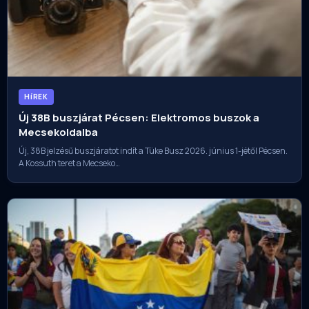
HíREK
Új 38B buszjárat Pécsen: Elektromos buszok a
Mecsekoldalba
Új, 38B jelzésű buszjáratot indít a Tüke Busz 2026. június 1-jétől Pécsen.
A Kossuth teret a Mecseko…