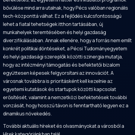
bővülése mind arra utalnak, hogy Pécs valóban regionális
tech-központtá válhat. Ez a fejlődés kulcsfontosságú
lehet a fiatal tehetségek itthon tartásában, új
munkahelyek teremtésében és helyi gazdaság
diverzifikálásában. Annak ellenére, hogy a forrás nem említ
konkrét politikai döntéseket, a Pécsi Tudományegyetem
és helyi gazdasági szereplők közötti szinergia mutatja,
hogy az intézményi támogatás és befektetői bizalom
együttesen képesek felgyorsítani az innovációt. A
városnak továbbra is prioritásként kell kezelnie az
egyetemi kutatások és startupok közötti kapcsolat
erősítését, valamint a nemzetközi befektetések további
vonzását, hogy hosszú távon is fenntartható legyen ez a
dinamikus növekedés.
További aktuális híreket és olvasmányokat a városból a
Hírek kategóriánkban talál.