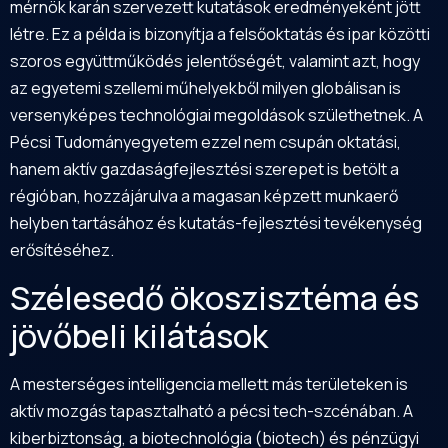
mérnök karán szervezett kutatások eredményeként jött
létre. Ez a példa is bizonyítja a felsőoktatás és ipar közötti
szoros együttműködés jelentőségét, valamint azt, hogy
az egyetemi szellemi műhelyekből milyen globálisan is
versenyképes technológiai megoldások születhetnek. A
Pécsi Tudományegyetem ezzel nem csupán oktatási,
hanem aktív gazdaságfejlesztési szerepet is betölt a
régióban, hozzájárulva a magasan képzett munkaerő
helyben tartásához és kutatás-fejlesztési tevékenység
erősítéséhez.
Szélesedő ökoszisztéma és
jövőbeli kilátások
A mesterséges intelligencia mellett más területeken is
aktív mozgás tapasztalható a pécsi tech-szcénában. A
kiberbiztonság, a biotechnológia (biotech) és pénzügyi