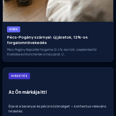
HíREK
Pécs-Pogány szárnyal: új járatok, 12%-os
forgalomnövekedés
Pécs-Pogány Repülőtér forgalma 12,4%-kal nőtt, szeptembertől
Krakkóba és Münchenbe is indul járat. Ú…
HIRDETÉS
Az Ön márkája itt!
Érje el a baranyai és pécsi közönséget — kontextus-releváns
hirdetés.