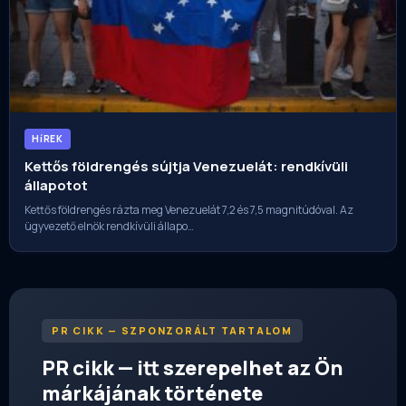
HíREK
Kettős földrengés sújtja Venezuelát: rendkívüli
állapotot
Kettős földrengés rázta meg Venezuelát 7,2 és 7,5 magnitúdóval. Az
ügyvezető elnök rendkívüli állapo…
PR CIKK — SZPONZORÁLT TARTALOM
PR cikk — itt szerepelhet az Ön
márkájának története