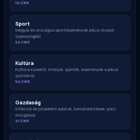
14 CIKK
Sport
Megyei és országos sportesemények pécsi olvasói
szemszögből.
52 CIKK
Kultúra
Kultúra közelről: interjúk, ajánlók, események a pécsi
színtérről.
54 CIKK
Gazdaság
Inflációs és jövedelmi adatok, kamatdöntések, piaci
mozgások.
41 CIKK