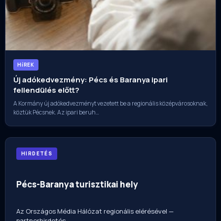
HíREK
Új adókedvezmény: Pécs és Baranya ipari
fellendülés előtt?
A Kormány új adókedvezményt vezetett be a regionális középvárosoknak,
köztük Pécsnek. Az ipari beruh…
HIRDETÉS
Pécs-Baranya turisztikai hely
Az Országos Média Hálózat regionális elérésével —
partnerhirdetés.