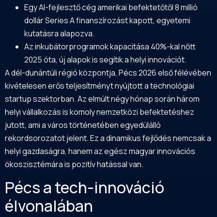
Egy AI-fejlesztő cég amerikai befektetőtől 8 millió
dollár Series A finanszírozást kapott, egyetemi
kutatásra alapozva.
Az inkubátorprogramok kapacitása 40%-kal nőtt
2025 óta, új alapok is segítik a helyi innovációt.
A dél-dunántúli régió központja, Pécs 2026 első félévében
kivételesen erős teljesítményt nyújtott a technológiai
startup szektorban. Az elmúlt négy hónap során három
helyi vállalkozás is komoly nemzetközi befektetéshez
jutott, ami a város történetében egyedülálló
rekordsorozatot jelent. Ez a dinamikus fejlődés nemcsak a
helyi gazdaságra, hanem az egész magyar innovációs
ökoszisztémára is pozitív hatással van.
Pécs a tech-innováció
élvonalában