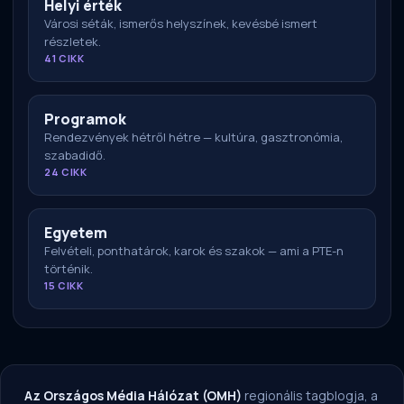
Helyi érték
Városi séták, ismerős helyszínek, kevésbé ismert
részletek.
41 CIKK
Programok
Rendezvények hétről hétre — kultúra, gasztronómia,
szabadidő.
24 CIKK
Egyetem
Felvételi, ponthatárok, karok és szakok — ami a PTE-n
történik.
15 CIKK
Az Országos Média Hálózat (OMH)
regionális tagblogja, a