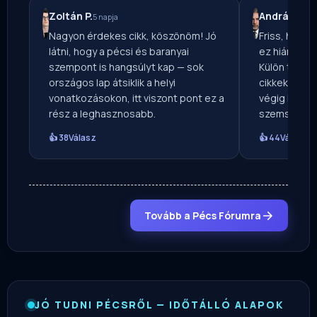
Zoltán P.
András F.
5 napja
3 n
Nagyon érdekes cikk, köszönöm! Jó
Friss, helyi
látni, hogy a pécsi és baranyai
ez hiányzott
szempont is hangsúlyt kap — sok
Külön tetsz
országos lap átsiklik a helyi
cikkek is re
vonatkozásokon, itt viszont pont ez a
végig lehet 
rész a leghasznosabb.
szemszögbő
👍 38
Válasz
👍 44
Válasz
Tovább a Pécs Fórumra
JÓ TUDNI PÉCSRŐL — IDŐTÁLLÓ ALAPOK