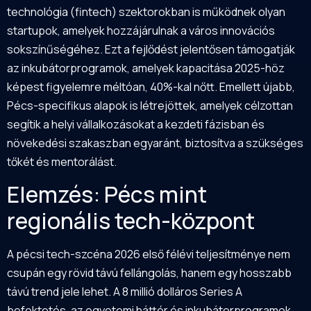
technológia (fintech) szektorokban is működnek olyan
startupok, amelyek hozzájárulnak a város innovációs
sokszínűségéhez. Ezt a fejlődést jelentősen támogatják
az inkubátorprogramok, amelyek kapacitása 2025-höz
képest figyelemre méltóan, 40%-kal nőtt. Emellett újabb,
Pécs-specifikus alapok is létrejöttek, amelyek célzottan
segítik a helyi vállalkozásokat a kezdeti fázisban és
növekedési szakaszban egyaránt, biztosítva a szükséges
tőkét és mentorálást.
Elemzés: Pécs mint
regionális tech-központ
A pécsi tech-szcéna 2026 első félévi teljesítménye nem
csupán egy rövid távú fellángolás, hanem egy hosszabb
távú trend jele lehet. A 8 millió dolláros Series A
befektetés, az egyetemi háttér és inkubátorprogramok