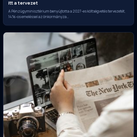
itt a tervezet
A Pénzügyminisztérium benyújtotta a 2027-es költségvetés tervezetét,
14%-os emeléssel az önkormányza…