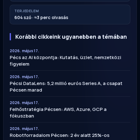
TERJEDELEM
604 szó · ≈3 perc olvasás
Korábbi cikkeink ugyanebben a témában
2026. május 17.
Pécs az AI központja: Kutatás, üzlet, nemzetközi
figyelem
2026. május 17.
Pécsi DataLens: 5,2 millió eurós Series A, a csapat
Pécsen marad
2026. május 17.
Felhőstratégia Pécsen: AWS, Azure, GCP a
fókuszban
2026. május 17.
Robotforradalom Pécsen: 2 év alatt 25%-os