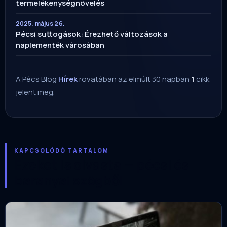
termelékenységnövelés
2025. május 26.
Pécsi suttogások: Érezhető változások a
naplementék városában
A Pécs Blog
Hírek
rovatában az elmúlt 30 napban
1
cikk
jelent meg.
KAPCSOLÓDÓ TARTALOM
Ezeket is olvasta — pécsi és
baranyai szögből