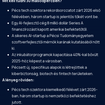
Mit kell tudni 30 másodpercben?
Pécs tech szektora rekordsorozatot zárt 2026 első
félévében, három startup is jelentős tőkét vont be.
Egy AI-fejlesztő cég 8 millió dollár Series A
finanszírozást kapott amerikai befektetőtől.
A sikeres AI-startup a
Pécsi Tudományegyetem
szoftverfejlesztői mérnök karának kutatásából nőtt
ki.
Az inkubátorprogramok kapacitása 40%-kal bővült
2025-höz képest a városban.
Pécsett új, specifikus alapok is létrejöttek a
kiberbiztonság, biotech és fintech területeken.
A lényeg röviden:
Pécs tech szektora kiemelkedő félévet zárt 2026-
ban, három startup is nemzetközi befektetéshez
jutott.