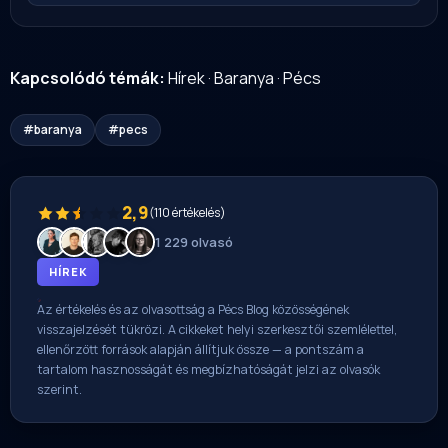
Kapcsolódó témák:
Hírek
·
Baranya
·
Pécs
#baranya
#pecs
2,9
(110 értékelés)
1 229 olvasó
HÍREK
Az értékelés és az olvasottság a Pécs Blog közösségének
visszajelzését tükrözi. A cikkeket helyi szerkesztői szemlélettel,
ellenőrzött források alapján állítjuk össze — a pontszám a
tartalom hasznosságát és megbízhatóságát jelzi az olvasók
szerint.