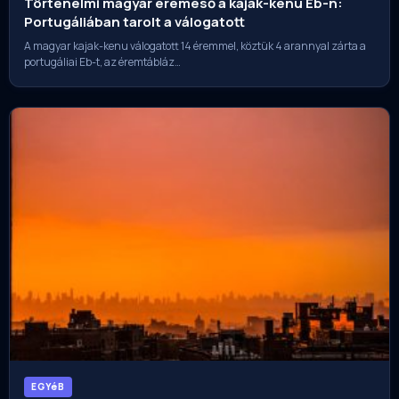
Történelmi magyar éremeső a kajak-kenu Eb-n:
Portugáliában tarolt a válogatott
A magyar kajak-kenu válogatott 14 éremmel, köztük 4 arannyal zárta a
portugáliai Eb-t, az éremtábláz…
EGYéB