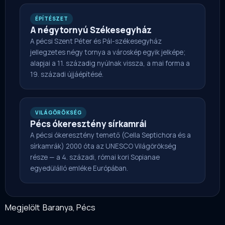
ÉPÍTÉSZET
A négytornyú Székesegyház
A pécsi Szent Péter és Pál-székesegyház
jellegzetes négy tornya a városkép egyik jelképe;
alapjai a 11. századig nyúlnak vissza, a mai forma a
19. századi újjáépítésé.
VILÁGÖRÖKSÉG
Pécs ókeresztény sírkamrái
A pécsi ókeresztény temető (Cella Septichora és a
sírkamrák) 2000 óta az UNESCO Világörökség
része — a 4. századi, római kori Sopianae
egyedülálló emléke Európában.
Megjelölt
Baranya
,
Pécs