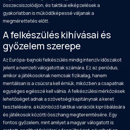
összecsiszolódjon, és taktikai elképzelések a
gyakorlatban is működőképessé váljanak a
megmérettetés előtt.
A felkészülés kihívásai és
győzelem szerepe
Az Európa-bajnoki felkészülés mindig intenzív időszakot
jelent a nemzeti válogatottak számára. Ez az periódus,
amikor a játékosoknak nemcsak fizikailag, hanem
mentálisan is a csúcsra kell érniük, miközben a csapatnak
egységes egésszé kell válnia. A felkészülési mérkőzések
lehetőséget adnak a szövetségi kapitánynak a keret
tesztelésére, a különböző taktikai variációk kipróbálására
és játékosok közötti összhang megteremtésére. Egy
fontos győzelem, mint amilyet a magyar válogatott is