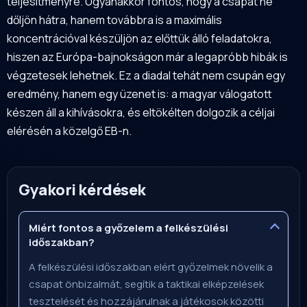
teljesítményre. Ugyanakkor fontos, hogy a csapat ne
dőljön hátra, hanem továbbra is a maximális
koncentrációval készüljön az előttük álló feladatokra,
hiszen az Európa-bajnokságon már a legapróbb hibák is
végzetesek lehetnek. Ez a diadal tehát nem csupán egy
eredmény, hanem egy üzenet is: a magyar válogatott
készen áll a kihívásokra, és eltökélten dolgozik a céljai
elérésén a közelgő EB-n.
Gyakori kérdések
Miért fontos a győzelem a felkészülési
időszakban?
A felkészülési időszakban elért győzelmek növelik a
csapat önbizalmát, segítik a taktikai elképzelések
tesztelését és hozzájárulnak a játékosok közötti