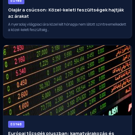
EGYéB
Olajár a csúcson: Közel-keleti feszültségek hajtják
az árakat
A nyersolaj világpiaci ára közel két hónapja nem látott szintre emelkedett
a közel-keleti feszültség…
EGYéB
Európai tőzsdék pluszban: kamatvárakozás és