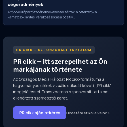
cégeredmények
A főbb európai tőzsdék emelkedéssel zártak, a befektetők a
kamatcsökkentési várakozások és a pozitív…
PR CIKK — SZPONZORÁLT TARTALOM
PR cikk — itt szerepelhet az Ön
márkájának története
Az Országos Média Hálózat PR cikk-formátuma a
hagyományos cikkek vizuális stílusát követi, „PR cikk"
megjelöléssel. Transzparens szponzorált tartalom,
ellenőrzött szerkesztői keret.
PR cikk ajánlatkérés
Hirdetési etikai elveink ›