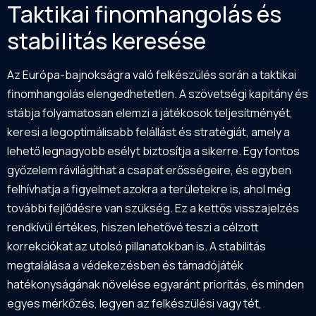
Taktikai finomhangolás és
stabilitás keresése
Az Európa-bajnokságra való felkészülés során a taktikai
finomhangolás elengedhetetlen. A szövetségi kapitány és
stábja folyamatosan elemzi a játékosok teljesítményét,
keresi a legoptimálisabb felállást és stratégiát, amely a
lehető legnagyobb esélyt biztosítja a sikerre. Egy fontos
győzelem rávilágíthat a csapat erősségeire, és egyben
felhívhatja a figyelmet azokra a területekre is, ahol még
további fejlődésre van szükség. Ez a kettős visszajelzés
rendkívül értékes, hiszen lehetővé teszi a célzott
korrekciókat az utolsó pillanatokban is. A stabilitás
megtalálása a védekezésben és támadójáték
hatékonyságának növelése egyaránt prioritás, és minden
egyes mérkőzés, legyen az felkészülési vagy tét,