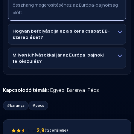
összhang megerősítéséhez az Európa-bajnokság
előtt.
Hogyan befolyásolja ez a siker a csapat EB-
szereplését?
Milyen kihívásokkal jár az Európa-bajnoki
felkészülés?
Kapcsolódó témák:
Egyéb
·
Baranya
·
Pécs
#baranya
#pecs
2,9
(123 értékelés)