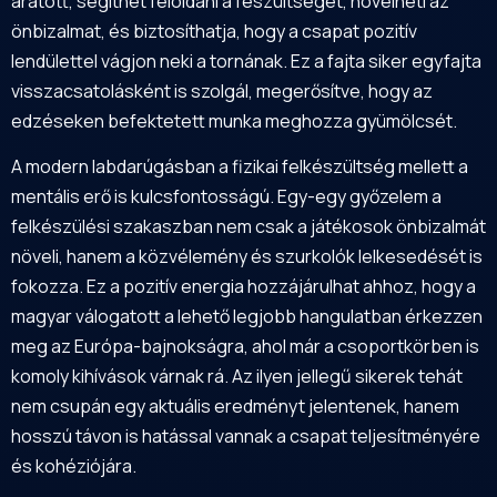
aratott, segíthet feloldani a feszültséget, növelheti az
önbizalmat, és biztosíthatja, hogy a csapat pozitív
lendülettel vágjon neki a tornának. Ez a fajta siker egyfajta
visszacsatolásként is szolgál, megerősítve, hogy az
edzéseken befektetett munka meghozza gyümölcsét.
A modern labdarúgásban a fizikai felkészültség mellett a
mentális erő is kulcsfontosságú. Egy-egy győzelem a
felkészülési szakaszban nem csak a játékosok önbizalmát
növeli, hanem a közvélemény és szurkolók lelkesedését is
fokozza. Ez a pozitív energia hozzájárulhat ahhoz, hogy a
magyar válogatott a lehető legjobb hangulatban érkezzen
meg az Európa-bajnokságra, ahol már a csoportkörben is
komoly kihívások várnak rá. Az ilyen jellegű sikerek tehát
nem csupán egy aktuális eredményt jelentenek, hanem
hosszú távon is hatással vannak a csapat teljesítményére
és kohéziójára.