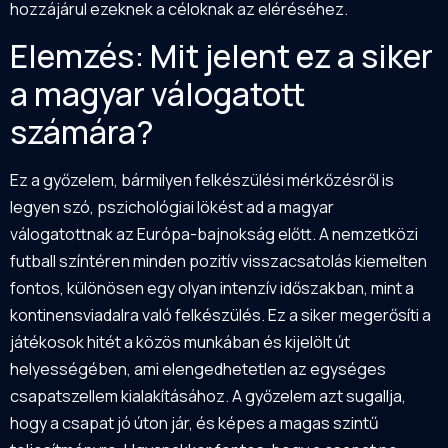
hozzájárul ezeknek a céloknak az eléréséhez.
Elemzés: Mit jelent ez a siker
a magyar válogatott
számára?
Ez a győzelem, bármilyen felkészülési mérkőzésről is
legyen szó, pszichológiai lökést ad a magyar
válogatottnak az Európa-bajnokság előtt. A nemzetközi
futball színtéren minden pozitív visszacsatolás kiemelten
fontos, különösen egy olyan intenzív időszakban, mint a
kontinensviadalra való felkészülés. Ez a siker megerősíti a
játékosok hitét a közös munkában és kijelölt út
helyességében, ami elengedhetetlen az egységes
csapatszellem kialakításához. A győzelem azt sugallja,
hogy a csapat jó úton jár, és képes a magas szintű