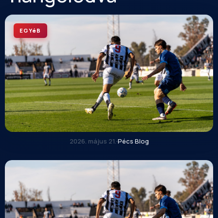
EGYéB
2026. május 21.
·
Pécs Blog