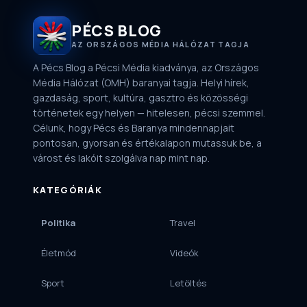
PÉCS BLOG
AZ ORSZÁGOS MÉDIA HÁLÓZAT TAGJA
A Pécs Blog a Pécsi Média kiadványa, az Országos
Média Hálózat (OMH) baranyai tagja. Helyi hírek,
gazdaság, sport, kultúra, gasztro és közösségi
történetek egy helyen — hitelesen, pécsi szemmel.
Célunk, hogy Pécs és Baranya mindennapjait
pontosan, gyorsan és értékalapon mutassuk be, a
várost és lakóit szolgálva nap mint nap.
KATEGÓRIÁK
Politika
Travel
Életmód
Videók
Sport
Letöltés