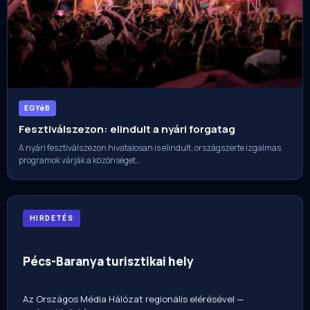
EGYéB
Fesztiválszezon: elindult a nyári forgatag
A nyári fesztiválszezon hivatalosan is elindult, országszerte izgalmas
programok várják a közönséget…
HIRDETÉS
Pécs-Baranya turisztikai hely
Az Országos Média Hálózat regionális elérésével —