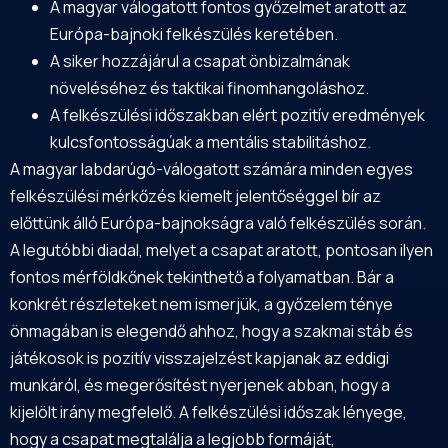
A magyar válogatott fontos győzelmet aratott az
Európa-bajnoki felkészülés keretében.
A siker hozzájárul a csapat önbizalmának
növeléséhez és taktikai finomhangoláshoz.
A felkészülési időszakban elért pozitív eredmények
kulcsfontosságúak a mentális stabilitáshoz.
A magyar labdarúgó-válogatott számára minden egyes
felkészülési mérkőzés kiemelt jelentőséggel bír az
előttünk álló Európa-bajnokságra való felkészülés során.
A legutóbbi diadal, melyet a csapat aratott, pontosan ilyen
fontos mérföldkőnek tekinthető a folyamatban. Bár a
konkrét részleteket nem ismerjük, a győzelem ténye
önmagában is elegendő ahhoz, hogy a szakmai stáb és
játékosok is pozitív visszajelzést kapjanak az eddigi
munkáról, és megerősítést nyerjenek abban, hogy a
kijelölt irány megfelelő. A felkészülési időszak lényege,
hogy a csapat megtalálja a legjobb formáját,