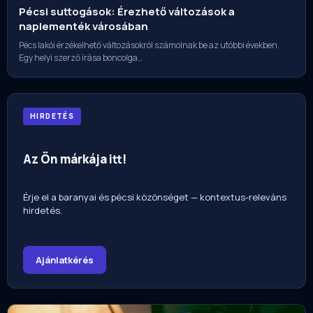
Pécsi suttogások: Érezhető változások a
naplementék városában
Pécs lakói érzékelhető változásokról számolnak be az utóbbi években.
Egy helyi szerző írása boncolga…
HIRDETÉS
Az Ön márkája itt!
Érje el a baranyai és pécsi közönséget — kontextus-releváns
hirdetés.
Ajánlatkérés