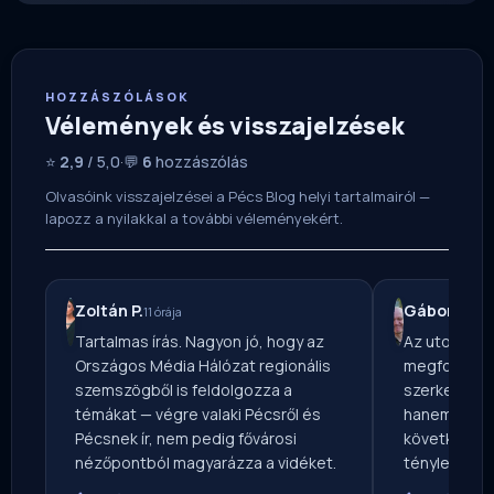
HOZZÁSZÓLÁSOK
Vélemények és visszajelzések
⭐
2,9
/ 5,0
·
💬
6
hozzászólás
Olvasóink visszajelzései a Pécs Blog helyi tartalmairól —
lapozz a nyilakkal a további véleményekért.
Zoltán P.
Gábor S.
11 órája
2 na
Tartalmas írás. Nagyon jó, hogy az
Az utolsó b
Országos Média Hálózat regionális
megfogott. 
szemszögből is feldolgozza a
szerkesztősé
témákat — végre valaki Pécsről és
hanem a hátt
Pécsnek ír, nem pedig fővárosi
következmény
nézőpontból magyarázza a vidéket.
tényleg van 