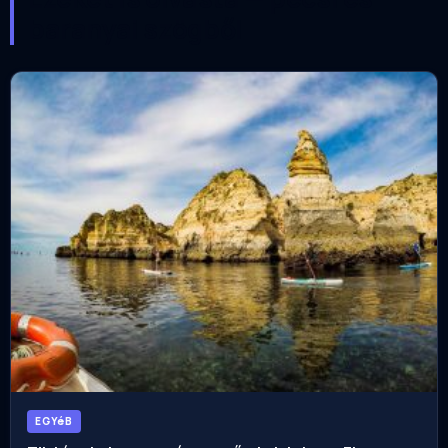
baranyai szögből
EGYéB