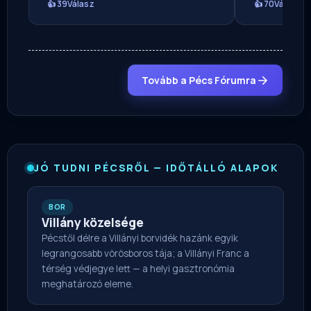
👍 39
Válasz
👍 70
Válasz
Tovább a Pécs Fórumra
JÓ TUDNI PÉCSRŐL — IDŐTÁLLÓ ALAPOK
BOR
Villány közelsége
Pécstől délre a Villányi borvidék hazánk egyik
legrangosabb vörösboros tája; a Villányi Franc a
térség védjegye lett — a helyi gasztronómia
meghatározó eleme.