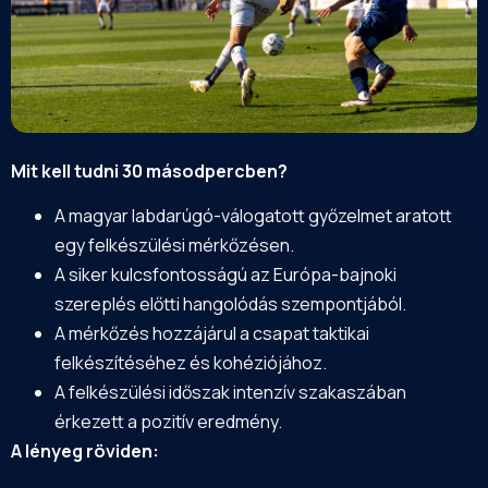
Mit kell tudni 30 másodpercben?
A magyar labdarúgó-válogatott győzelmet aratott
egy felkészülési mérkőzésen.
A siker kulcsfontosságú az Európa-bajnoki
szereplés előtti hangolódás szempontjából.
A mérkőzés hozzájárul a csapat taktikai
felkészítéséhez és kohéziójához.
A felkészülési időszak intenzív szakaszában
érkezett a pozitív eredmény.
A lényeg röviden: