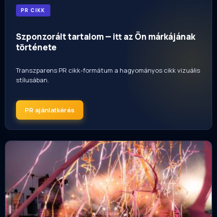
PR CIKK
Szponzorált tartalom — itt az Ön márkájának
története
Transzparens PR cikk-formátum a hagyományos cikk vizuális
stílusában.
PR ajánlatkérés