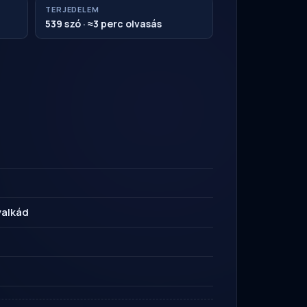
TERJEDELEM
539 szó · ≈3 perc olvasás
valkád