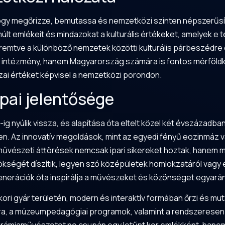
, hogy megőrizze, bemutassa és nemzetközi szinten népszerű
lt emlékeit és mindazokat a kulturális értékeket, amelyek 
 teremtve a különböző nemzetek közötti kulturális párbeszédr
 intézmény, hanem Magyarország számára is fontos mérföldkő, 
zai értéket képvisel a nemzetközi porondon.
pai jelentősége
g nyúlik vissza, és alapítása óta eltelt közel két évszázadb
Az innovatív megoldások, mint az egyedi fényű eozinmáz vagy
s művészeti áttörések nemcsak ipari sikereket hoztak, hanem
kségét díszítik, legyen szó középületek homlokzatáról vagy e
generációk óta inspirálja a művészeket és közönséget egyarán
ori gyár területén, modern és interaktív formában őrzi és mut
túra, a múzeumpedagógiai programok, valamint a rendszeresen 