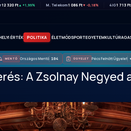
r
12 320 Ft
M. Telekom
1 086 Ft
4iG
1 713 Ft
▲ +1,99%
▼ -0,18%
HELYI ÉRTÉK
POLITIKA
ÉLETMÓD
SPORT
EGYETEM
KULTÚRA
GA
Országos Mentő
104
Pécs Felnőtt Ügyelet
+3
MENTŐ
ÜGYELET
rés: A Zsolnay Negyed a