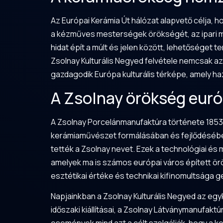
Az Európai Kerámia Út hálózat alapvető célja
a kézműves mesterségek örökségét, az ipari mú
hidat épít a múlt és jelen között, lehetőséget
Zsolnay Kulturális Negyed felvétele nemcsak az
gazdagodik Európa kulturális térképe, amely ha
A Zsolnay örökség euró
A Zsolnay Porcelánmanufaktúra története 1853-i
kerámiaművészet formálásában és fejlődésében. 
tették a Zsolnay nevet. Ezek a technológiai é
amelyek ma is számos európai város épített örö
esztétikai értéke és technikai kifinomultsága 
Napjainkban a Zsolnay Kulturális Negyed az egyk
időszaki kiállításai, a Zsolnay Látványmanufak