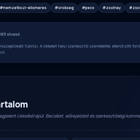
#nemzetkozi-elismeres
#orokseg
#pecs
#zsolnay
#zsol
 183 olvasó
isszajelzését tükrözi. A cikkeket helyi szerkesztői szemlélettel, ellenőrzött fo
int.
artalom
 megjelent cikkeiből épül. Becslést, előrejelzést és szerkesztőségi kom