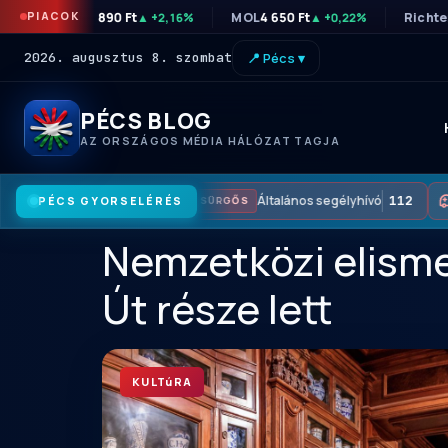
PIACOK
OTP
46 890 Ft
MOL
4 650 Ft
Richte
▲ +2,16%
▲ +0,22%
2026. augusztus 8. szombat
📍 Pécs ▾
PÉCS BLOG
AZ ORSZÁGOS MÉDIA HÁLÓZAT TAGJA
Általános segélyhívó
112
PÉCS GYORSELÉRÉS
SÜRGŐS
Nemzetközi elisme
Út része lett
KULTúRA