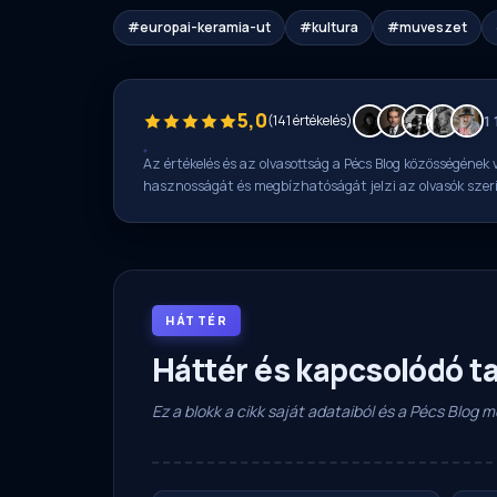
#europai-keramia-ut
#kultura
#muveszet
5,0
(141 értékelés)
1
Az értékelés és az olvasottság a Pécs Blog közösségének v
hasznosságát és megbízhatóságát jelzi az olvasók szer
HÁTTÉR
Háttér és kapcsolódó t
Ez a blokk a cikk saját adataiból és a Pécs Blog