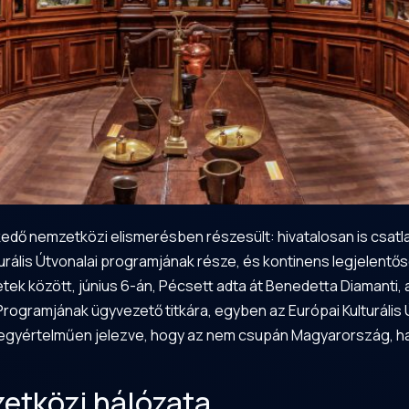
kedő nemzetközi elismerésben részesült: hivatalosan is csatl
rális Útvonalai programjának része, és kontinens legjelentő
ek között, június 6-án, Pécsett adta át Benedetta Diamanti, a
Programjának ügyvezető titkára, egyben az Európai Kulturális
, egyértelműen jelezve, hogy az nem csupán Magyarország, ha
etközi hálózata