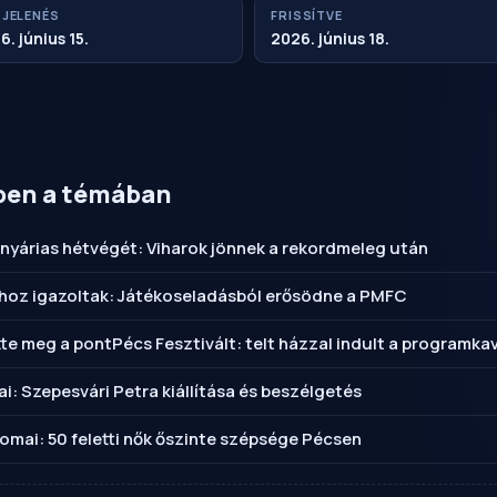
JELENÉS
FRISSÍTVE
6. június 15.
2026. június 18.
ben a témában
 nyárias hétvégét: Viharok jönnek a rekordmeleg után
hoz igazoltak: Játékoseladásból erősödne a PMFC
e meg a pontPécs Fesztivált: telt házzal indult a programka
kai: Szepesvári Petra kiállítása és beszélgetés
omai: 50 feletti nők őszinte szépsége Pécsen