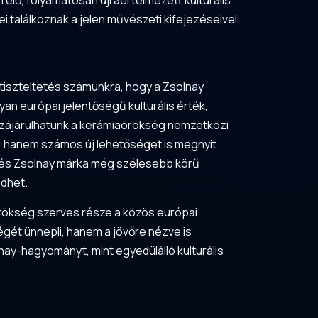
élő, folyamatosan újraértelmezett kulturális
 találkoznak a jelen művészeti kifejezéseivel.
tiszteltetés számunkra, hogy a Zsolnay
an európai jelentőségű kulturális érték,
zzájárulhatunk a kerámiaörökség nemzetközi
 hanem számos új lehetőséget is megnyit.
, és Zsolnay márka még szélesebb körű
ödhet.
örökség szerves része a közös európai
égét ünnepli, hanem a jövőre nézve is
ay-hagyományt, mint egyedülálló kulturális