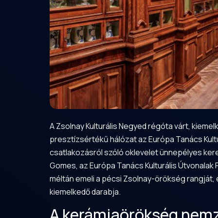
A
Zsolnay
Kulturális Negyed régóta várt, kiemel
presztízsértékű hálózat az Európa Tanács Kultu
csatlakozásról szóló oklevelet ünnepélyes keret
Gomes, az Európa Tanács Kulturális Útvonalak 
méltán emeli a pécsi Zsolnay-örökség rangját
kiemelkedő darabja.
A kerámiaörökség nemz