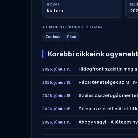
ROVAT
MEG
Kultúra
202
A CIKKBEN ELŐFORDULÓ TÉMÁK
Zsolnay
Pécs
Korábbi cikkeink ugyaneb
Hidegfront szakítja meg a
2026. június 15.
Pécsi tehetségek az MTK-
2026. június 15.
Széles összefogás mentett
2026. június 15.
Pécsen az érett női lét tit
2026. június 15.
Ahogy vagy! – A létezés ny
2026. június 15.