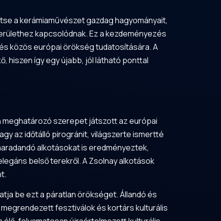
sítse a kerámiaművészet gazdag hagyományait,
e területhez kapcsolódnak. Ez a kezdeményezés
e és közös európai örökség tudatosítására. A
hiszen így egy újabb, jól látható ponttal
an meghatározó szerepet játszott az európai
 az időtálló pirogránit, világszerte ismertté
 maradandó alkotásokat is eredményeztek,
legáns belső terekről. A Zsolnay alkotások
t.
atja be ezt a páratlan örökséget. Állandó és
megrendezett fesztiválok és kortárs kulturális