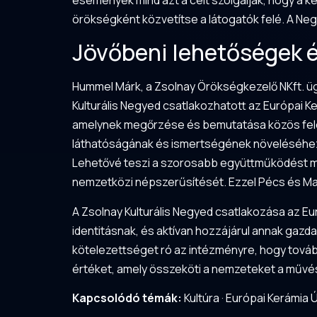
események mind azt a célt szolgálják, hogy a k
örökségként közvetítse a látogatók felé. A Negy
Jövőbeni lehetőségek é
Hummel Márk, a Zsolnay Örökségkezelő NKft. üg
Kulturális Negyed csatlakozhatott az Európai K
amelynek megőrzése és bemutatása közös felel
láthatóságának és ismertségének növeléséhez”
Lehetővé teszi a szorosabb együttműködést má
nemzetközi népszerűsítését. Ezzel Pécs és Mag
A Zsolnay Kulturális Negyed csatlakozása az E
identitásnak, és aktívan hozzájárul annak gazd
kötelezettséget ró az intézményre, hogy továb
értéket, amely összeköti a nemzeteket a műv
Kapcsolódó témák:
Kultúra
·
Európai Kerámia 