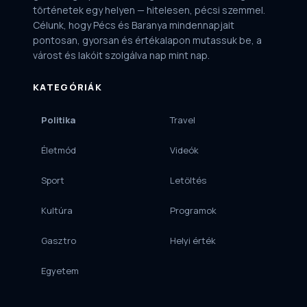
történetek egy helyen — hitelesen, pécsi szemmel.
Célunk, hogy Pécs és Baranya mindennapjait
pontosan, gyorsan és értékalapon mutassuk be, a
várost és lakóit szolgálva nap mint nap.
KATEGÓRIÁK
Politika
Travel
Életmód
Videók
Sport
Letöltés
Kultúra
Programok
Gasztro
Helyi érték
Egyetem