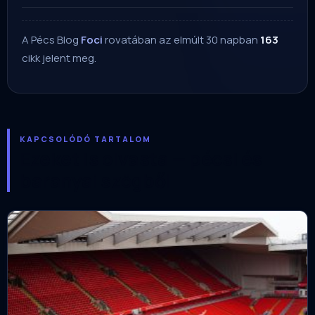
A Pécs Blog
Foci
rovatában az elmúlt 30 napban
163
cikk jelent meg.
KAPCSOLÓDÓ TARTALOM
Ezeket is olvasta — pécsi és
baranyai szögből