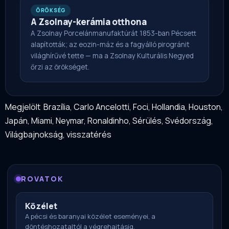
ÖRÖKSÉG
A Zsolnay-kerámia otthona
A Zsolnay Porcelánmanufaktúrát 1853-ban Pécsett
alapították; az eozin-máz és a fagyálló pirogránit
világhírűvé tette — ma a Zsolnay Kulturális Negyed
őrzi az örökséget.
Megjelölt
Brazília
,
Carlo Ancelotti
,
Foci
,
Hollandia
,
Houston
,
Japán
,
Miami
,
Neymar
,
Ronaldinho
,
Sérülés
,
Svédország
,
Világbajnokság
,
visszatérés
ROVATOK
Közélet
A pécsi és baranyai közélet eseményei, a
döntéshozataltól a végrehajtásig.