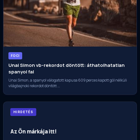
FOCI
Unai Simon vb-rekordot döntött: áthatolhatatlan
spanyol fal
Unai Simon, a spanyol válogatott kapusa 609 perces kapott gól nélküli
világbajnoki rekordot döntött.…
HIRDETÉS
Az Ön márkája itt!