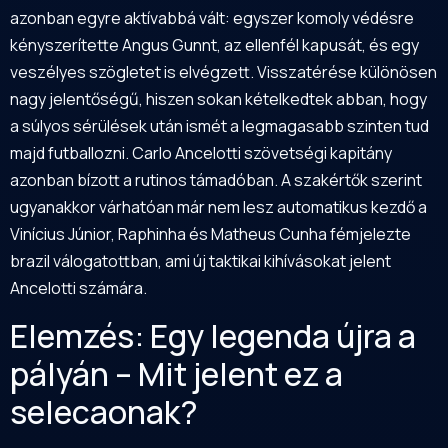
azonban egyre aktívabbá vált: egyszer komoly védésre
kényszerítette Angus Gunnt, az ellenfél kapusát, és egy
veszélyes szögletet is elvégzett. Visszatérése különösen
nagy jelentőségű, hiszen sokan kételkedtek abban, hogy
a súlyos sérülések után ismét a legmagasabb szinten tud
majd futballozni. Carlo Ancelotti szövetségi kapitány
azonban bízott a rutinos támadóban. A szakértők szerint
ugyanakkor várhatóan már nem lesz automatikus kezdő a
Vinícius Júnior, Raphinha és Matheus Cunha fémjelezte
brazil válogatottban, ami új taktikai kihívásokat jelent
Ancelotti számára.
Elemzés: Egy legenda újra a
pályán – Mit jelent ez a
selecaonak?