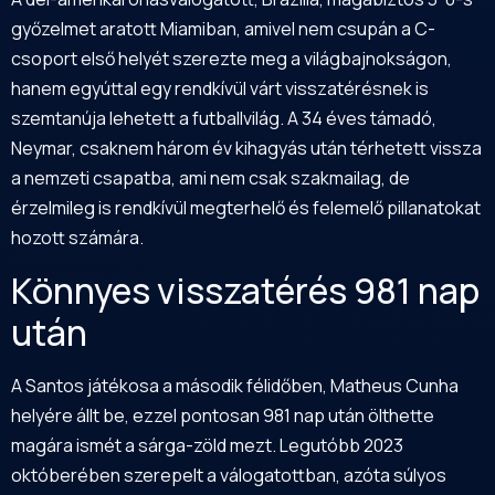
győzelmet aratott Miamiban, amivel nem csupán a C-
csoport első helyét szerezte meg a világbajnokságon,
hanem egyúttal egy rendkívül várt visszatérésnek is
szemtanúja lehetett a futballvilág. A 34 éves támadó,
Neymar, csaknem három év kihagyás után térhetett vissza
a nemzeti csapatba, ami nem csak szakmailag, de
érzelmileg is rendkívül megterhelő és felemelő pillanatokat
hozott számára.
Könnyes visszatérés 981 nap
után
A Santos játékosa a második félidőben, Matheus Cunha
helyére állt be, ezzel pontosan 981 nap után ölthette
magára ismét a sárga-zöld mezt. Legutóbb 2023
októberében szerepelt a válogatottban, azóta súlyos