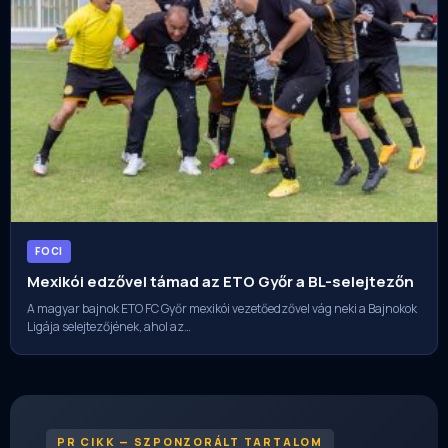
FOCI
Mexikói edzővel támad az ETO Győr a BL-selejtezőn
A magyar bajnok ETO FC Győr mexikói vezetőedzővel vág neki a Bajnokok
Ligája selejtezőjének, ahol az…
PR CIKK — SZPONZORÁLT TARTALOM