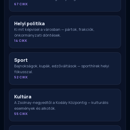
67 CIKK
Helyi politika
Ki mit képvisel a városban — pártok, frakciók,
önkormányzati döntések.
14 CIKK
Sport
Bajnokságok, kupák, edzőváltások — sporthírek helyi
fókusszal.
52 CIKK
Kultúra
A Zsolnay-negyedtől a Kodály Központig — kulturális
események és alkotók.
55 CIKK