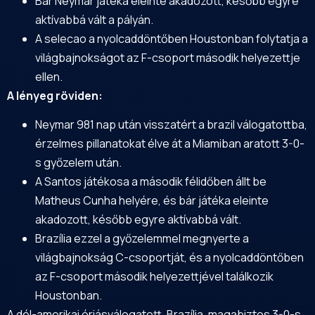
Bár Neymar játéka eleinte akadozott, később egyre
aktívabbá vált a pályán.
A selecao a nyolcaddöntőben Houstonban folytatja a
világbajnokságot az F-csoport második helyezettje
ellen.
A lényeg röviden:
Neymar 981 nap után visszatért a brazil válogatottba,
érzelmes pillanatokat élve át a Miamiban aratott 3-0-
s győzelem után.
A Santos játékosa a második félidőben állt be
Matheus Cunha helyére, és bár játéka eleinte
akadozott, később egyre aktívabbá vált.
Brazília ezzel a győzelemmel megnyerte a
világbajnokság C-csoportját, és a nyolcaddöntőben
az F-csoport második helyezettjével találkozik
Houstonban.
A dél-amerikai óriásválogatott, Brazília, magabiztos 3-0-s