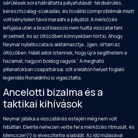
sérülések sora hátráltatta pályafutását: térdsérülés,
keresztszalag-szakadás, és további izomproblémák miatt
volt kénytelen távol maradni a pályától. A mérkőzés
lefújása után a brazil klasszis nem tudta visszatartani
érzelmeit, és az öltözőben könnyekben tört ki. Ahogy
Neymar nyilatkozata is alátámasztja: „Igen, sírtam az
öltözőben. Hálát adok Istennek, hogy újra segíthetem a
hazámat, nagyon boldog vagyok.” A megható
pillanatokban csapattársai, sőt a lelátón helyet foglaló
legendás Ronaldinho is vigasztalta.
Ancelotti bizalma és a
taktikai kihívások
Neymar játéka a visszatérés estéjén még nem volt
hibátlan. Eleinte nehezen vette fel a mérkőzés ritmusát, és
kilencszer(!) is elveszítette a labdát. Az idő múlásával