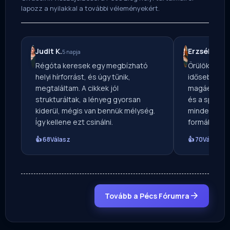
lapozz a nyilakkal a további véleményekért.
Judit K.
Erzsébet B.
5 napja
Régóta keresek egy megbízható
Örülök, hogy
helyi hírforrást, és úgy tűnik,
idősebb koro
megtaláltam. A cikkek jól
magáét. A he
strukturáltak, a lényeg gyorsan
és a sport e
kiderül, mégis van bennük mélység.
mindegyik o
Így kellene ezt csinálni.
formában.
👍 68
Válasz
👍 70
Válasz
Tovább a Pécs Fórumra