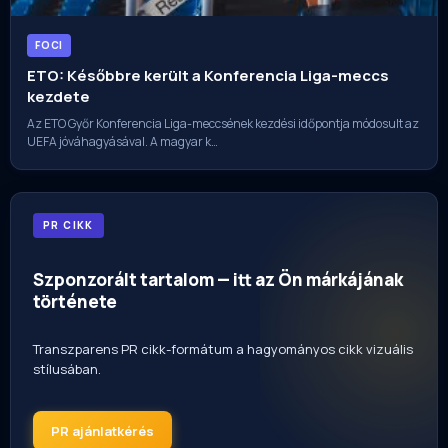
FOCI
ETO: Későbbre került a Konferencia Liga-meccs
kezdete
Az ETO Győr Konferencia Liga-meccsének kezdési időpontja módosult az
UEFA jóváhagyásával. A magyar k…
PR CIKK
Szponzorált tartalom — itt az Ön márkájának
története
Transzparens PR cikk-formátum a hagyományos cikk vizuális
stílusában.
PR ajánlatkérés