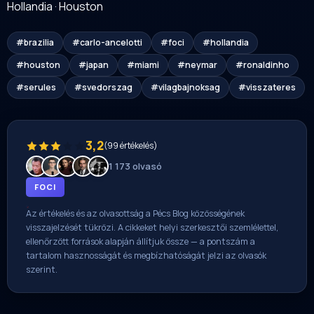
Hollandia
·
Houston
#brazilia
#carlo-ancelotti
#foci
#hollandia
#houston
#japan
#miami
#neymar
#ronaldinho
#serules
#svedorszag
#vilagbajnoksag
#visszateres
3,2
(99 értékelés)
1 173 olvasó
FOCI
Az értékelés és az olvasottság a Pécs Blog közösségének
visszajelzését tükrözi. A cikkeket helyi szerkesztői szemlélettel,
ellenőrzött források alapján állítjuk össze — a pontszám a
tartalom hasznosságát és megbízhatóságát jelzi az olvasók
szerint.