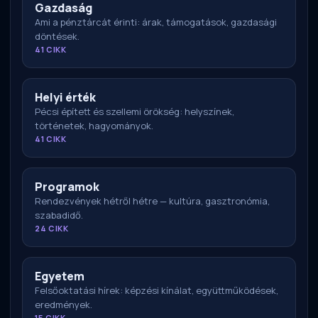
Gazdaság
Ami a pénztárcát érinti: árak, támogatások, gazdasági
döntések.
41 CIKK
Helyi érték
Pécsi épített és szellemi örökség: helyszínek,
történetek, hagyományok.
41 CIKK
Programok
Rendezvények hétről hétre — kultúra, gasztronómia,
szabadidő.
24 CIKK
Egyetem
Felsőoktatási hírek: képzési kínálat, együttműködések,
eredmények.
15 CIKK