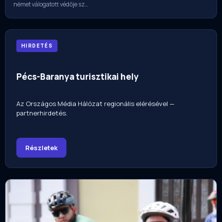
német válogatott védője sz…
HIRDETÉS
Pécs-Baranya turisztikai hely
Az Országos Média Hálózat regionális elérésével —
partnerhirdetés.
Részletek