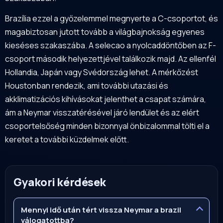
Brazília ezzel a győzelemmel megnyerte a C-csoportot, és
magabiztosan jutott tovább a világbajnokság egyenes
kieséses szakaszába. A selecao a nyolcaddöntőben az F-
csoport második helyezettjével találkozik majd. Az ellenfél
Hollandia, Japán vagy Svédország lehet. A mérkőzést
Houstonban rendezik, ami további utazási és
akklimatizációs kihívásokat jelenthet a csapat számára,
ám a Neymar visszatérésével járó lendület és az elért
csoportelsőség minden bizonnyal önbizalommal tölti el a
keretet a további küzdelmek előtt.
Gyakori kérdések
Mennyi idő után tért vissza Neymar a brazil
válogatottba?