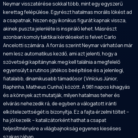
Neymar visszatérése sokkal több, mint egy egyszerű
kerettag felépülése. Egyrészt hatalmas morális lökést ad
a csapatnak, hiszen egy ikonikus figurát kapnak vissza,
akinek puszta jelenléte is inspiráló lehet. Másrészt
azonban komoly taktikai kérdéseket is felvet Carlo
Ancelotti számára. A forrás szerint Neymar várhatóan már
nem lesz automatikus kezdő, ami azt jelenti, hogy a
szövetségi kapitánynak meg kell találnia a megfelelő
egyensúlyt a rutinos játékos beépítése és a jelenlegi,
fiatalabb, dinamikusabb támadósor (Vinícius Júnior,
Raphinha, Matheus Cunha) között. A 981 napos kihagyás
és a könnyek azt mutatják, milyen hatalmas teher és
elvárás nehezedik rá, de egyben a válogatott iránti
elkötelezettségét is bizonyítja. Ez a fajta érzelmi töltet –
ha jól kezelik – katalizátorként hathat a csapat
teljesítményére a világbajnokság egyenes kieséses
szakaszában.