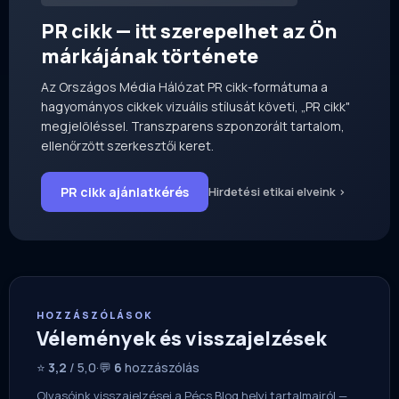
PR cikk — itt szerepelhet az Ön
márkájának története
Az Országos Média Hálózat PR cikk-formátuma a
hagyományos cikkek vizuális stílusát követi, „PR cikk"
megjelöléssel. Transzparens szponzorált tartalom,
ellenőrzött szerkesztői keret.
PR cikk ajánlatkérés
Hirdetési etikai elveink ›
HOZZÁSZÓLÁSOK
Vélemények és visszajelzések
⭐
3,2
/ 5,0
·
💬
6
hozzászólás
Olvasóink visszajelzései a Pécs Blog helyi tartalmairól —