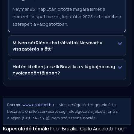
Neymar 981 nap után öltötte magára ismét a
nemzeti csapat mezét, legutóbb 2023 októberében
szerepelt a válogatottban.
Milyen sérülések hátráltatták Neymart a
visszatérés előtt?
Hol és ki ellen játszik Brazília a világbajnokság
nyolcaddöntőjében?
Forrás:
www.csakfoci.hu
— Mesterséges intelligencia által
készített önálló szerkesztőségi feldolgozás a jelzett forrás
alapján (Szjt. 34–36. §). Nem szó szerinti közlés.
Kapcsolódó témák:
Foci
·
Brazília
·
Carlo Ancelotti
·
Foci
·