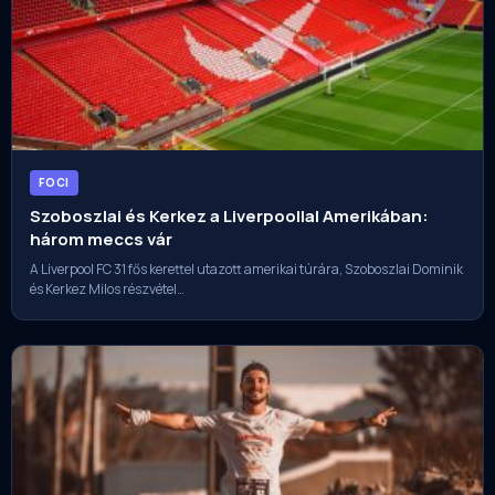
FOCI
Szoboszlai és Kerkez a Liverpoollal Amerikában:
három meccs vár
A Liverpool FC 31 fős kerettel utazott amerikai túrára, Szoboszlai Dominik
és Kerkez Milos részvétel…