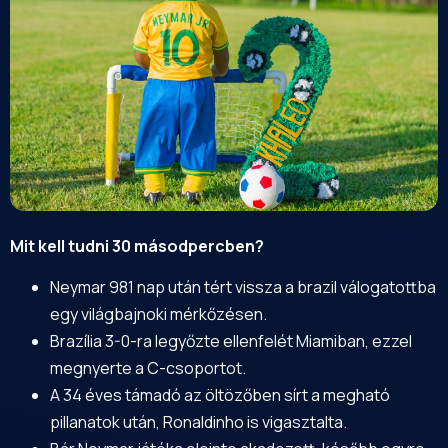
Mit kell tudni 30 másodpercben?
Neymar 981 nap után tért vissza a brazil válogatottba
egy világbajnoki mérkőzésen.
Brazília 3-0-ra legyőzte ellenfelét Miamiban, ezzel
megnyerte a C-csoportot.
A 34 éves támadó az öltözőben sírt a megható
pillanatok után, Ronaldinho is vigasztalta.