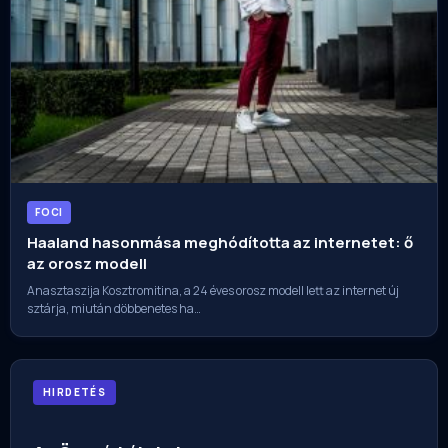
FOCI
Haaland hasonmása meghódította az internetet: ő
az orosz modell
Anasztaszija Kosztromitina, a 24 éves orosz modell lett az internet új
sztárja, miután döbbenetes ha…
HIRDETÉS