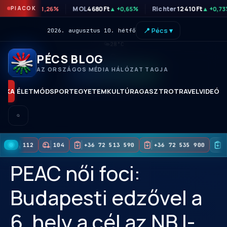
TP
46 300 Ft
PIACOK
MOL
4 680 Ft
Richter
12 410 Ft
▼ -1,26%
▲ +0,65%
▲ +0,7
📍 Pécs ▾
2026. augusztus 10. hétfő
🌤
28°C
PÉCS BLOG
AZ ORSZÁGOS MÉDIA HÁLÓZAT TAGJA
KORAI HOZZÁFÉRÉS
TIKA
ÉLETMÓD
SPORT
EGYETEM
KULTÚRA
GASZTRO
TRAVEL
VIDEÓK
112
104
+36 72 513 590
+36 72 535 900
+
PEAC női foci:
Budapesti edzővel a
6. hely a cél az NB I-