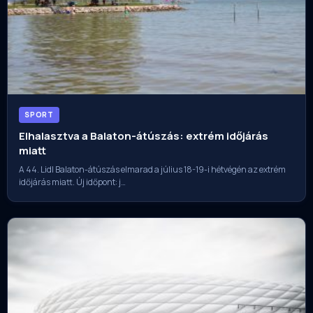
SPORT
Elhalasztva a Balaton-átúszás: extrém időjárás
miatt
A 44. Lidl Balaton-átúszás elmarad a július 18-19-i hétvégén az extrém
időjárás miatt. Új időpont: j…