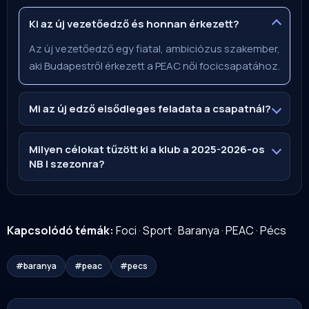
Ki az új vezetőedző és honnan érkezett?
Az új vezetőedző egy fiatal, ambiciózus szakember,
aki Budapestről érkezett a PEAC női focicsapatához.
Mi az új edző elsődleges feladata a csapatnál?
Milyen célokat tűzött ki a klub a 2025-2026-os
NB I szezonra?
Kapcsolódó témák:
Foci
·
Sport
·
Baranya
·
PEAC
·
Pécs
#baranya
#peac
#pecs