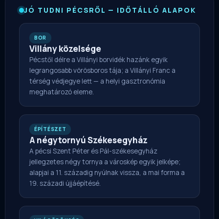
JÓ TUDNI PÉCSRŐL — IDŐTÁLLÓ ALAPOK
BOR
Villány közelsége
Pécstől délre a Villányi borvidék hazánk egyik
legrangosabb vörösboros tája; a Villányi Franc a
térség védjegye lett — a helyi gasztronómia
meghatározó eleme.
ÉPÍTÉSZET
A négytornyú Székesegyház
A pécsi Szent Péter és Pál-székesegyház
jellegzetes négy tornya a városkép egyik jelképe;
alapjai a 11. századig nyúlnak vissza, a mai forma a
19. századi újjáépítésé.