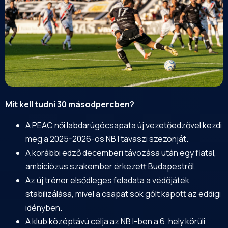
Mit kell tudni 30 másodpercben?
A
PEAC
női labdarúgócsapata új vezetőedzővel kezdi
meg a 2025-2026-os NB I tavaszi szezonját.
A korábbi edző decemberi távozása után egy fiatal,
ambiciózus szakember érkezett Budapestről.
Az új tréner elsődleges feladata a védőjáték
stabilizálása, mivel a csapat sok gólt kapott az eddigi
idényben.
A klub középtávú célja az NB I-ben a 6. hely körüli