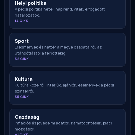
Helyi politika
A pécsi politika hetei: napirend, viták, elfogadott
határozatok.
14 CIKK
Sport
Eredmények és háttér a megye csapatairól, az
utánpótlástól a felnőttekig.
52 CIKK
Kultúra
Kultúra közelről: interjúk, ajánlók, események a pécsi
színtérről.
55 CIKK
Gazdaság
Inflációs és jövedelmi adatok, kamatdöntések, piaci
mozgások.
41 CIKK