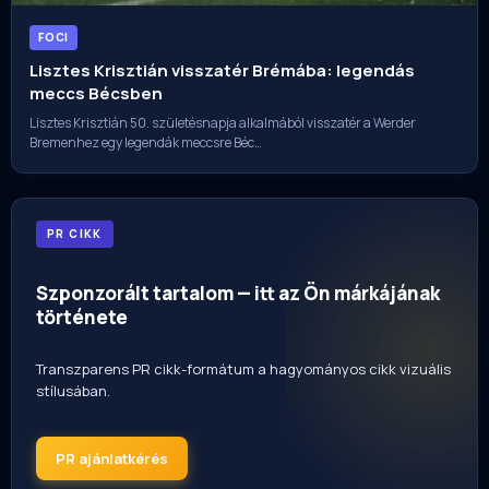
FOCI
Lisztes Krisztián visszatér Brémába: legendás
meccs Bécsben
Lisztes Krisztián 50. születésnapja alkalmából visszatér a Werder
Bremenhez egy legendák meccsre Béc…
PR CIKK
Szponzorált tartalom — itt az Ön márkájának
története
Transzparens PR cikk-formátum a hagyományos cikk vizuális
stílusában.
PR ajánlatkérés