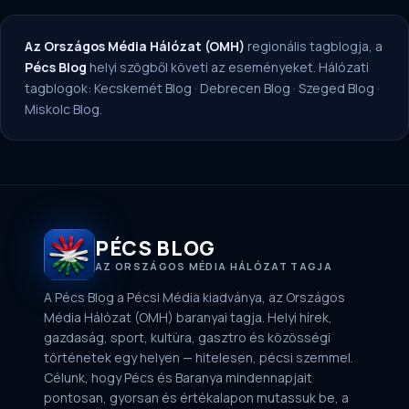
Az Országos Média Hálózat (OMH)
regionális tagblogja, a
Pécs Blog
helyi szögből követi az eseményeket. Hálózati
tagblogok:
Kecskemét Blog
·
Debrecen Blog
·
Szeged Blog
·
Miskolc Blog
.
PÉCS BLOG
AZ ORSZÁGOS MÉDIA HÁLÓZAT TAGJA
A Pécs Blog a Pécsi Média kiadványa, az Országos
Média Hálózat (OMH) baranyai tagja. Helyi hírek,
gazdaság, sport, kultúra, gasztro és közösségi
történetek egy helyen — hitelesen, pécsi szemmel.
Célunk, hogy Pécs és Baranya mindennapjait
pontosan, gyorsan és értékalapon mutassuk be, a