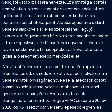
védőjáték stabilizálására helyezte. Ez a stratégiai döntés
nem véletlen, hiszen a csapat a szezonban eddig túl sok
gólt kapott, ami aláásta a stabilitást és korlátozta a
pontszerzési lehetőségeket. A labdarúgásban a szilárd
védelem alapköve a sikeres szereplésnek; egy jól
szervezett, fegyelmezett hátsó alakzat magabiztosságot
ad a középpályának és támadóknak egyaránt, lehetővé
téve a hatékonyabb támadójátékot és kevesebb kapott
góllal járó eredményesebb mérkőzéseket.
A fővárosból érkező szakember feltehetően új taktikai
elemeket és edzésmódszereket vezet be, melyek célja a
védelem hatékonyságának növelése, a játékosok közötti
kommunikáció javítása, valamint a labdavesztés utáni
gyors visszarendeződés. Ezen változtatások
elengedhetetlenek ahhoz, hogy a PEAC csapata a 2025-
2026-os NB I szezonban versenyképesebb legyen, és