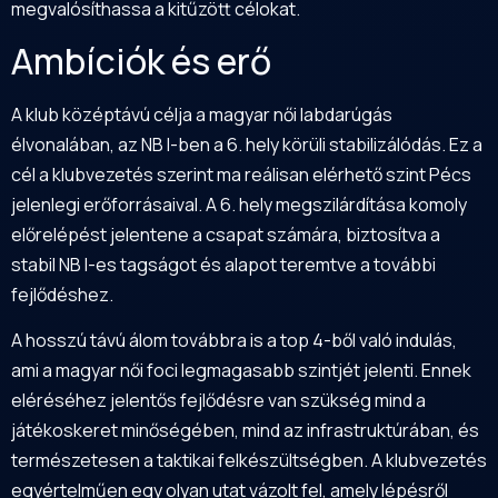
megvalósíthassa a kitűzött célokat.
Ambíciók és erő
A klub középtávú célja a magyar női labdarúgás
élvonalában, az NB I-ben a 6. hely körüli stabilizálódás. Ez a
cél a klubvezetés szerint ma reálisan elérhető szint Pécs
jelenlegi erőforrásaival. A 6. hely megszilárdítása komoly
előrelépést jelentene a csapat számára, biztosítva a
stabil NB I-es tagságot és alapot teremtve a további
fejlődéshez.
A hosszú távú álom továbbra is a top 4-ből való indulás,
ami a magyar női foci legmagasabb szintjét jelenti. Ennek
eléréséhez jelentős fejlődésre van szükség mind a
játékoskeret minőségében, mind az infrastruktúrában, és
természetesen a taktikai felkészültségben. A klubvezetés
egyértelműen egy olyan utat vázolt fel, amely lépésről