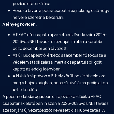
pozíció stabilizálása.
Hosszú távon a pécsi csapat a bajnokság első négy
helyére szeretne bekerülni.
A lényeg röviden:
A PEAC női csapata új vezetőedzővel kezdi a 2025-
2026-os NB I tavaszi szezonját, miután a korábbi
edző decemberben távozott.
Az új, Budapestről érkező szakember fő fókusza a
védelem stabilizálása, mert a csapat túl sok gólt
kapott az eddigi idényben.
A klub középtávon a 6. hely körüli pozíciót célozza
meg a bajnokságban, hosszú távú álma pedig a top
4-be kerülés.
A pécsi női labdarúgásban új fejezet kezdődik a PEAC
csapatának életében, hiszen a 2025-2026-os NB I tavaszi
szezonjára új vezetőedzőt nevezett ki a klubvezetés. A