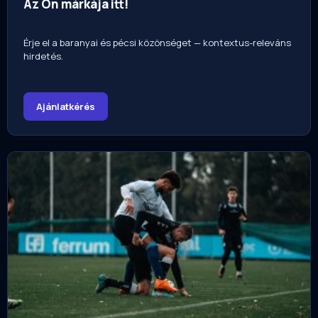
Az Ön márkája itt!
Érje el a baranyai és pécsi közönséget — kontextus-releváns
hirdetés.
Ajánlatkérés