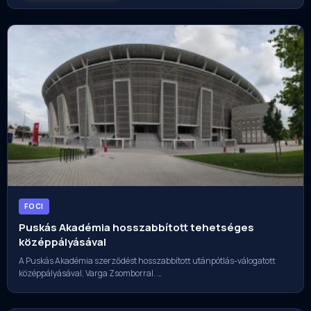
FOCI
Puskás Akadémia hosszabbított tehetséges
középpályásával
A Puskás Akadémia szerződést hosszabbított utánpótlás-válogatott
középpályásával, Varga Zsomborral. …