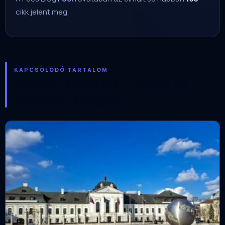
cikk jelent meg.
KAPCSOLÓDÓ TARTALOM
Ezeket is olvasta — pécsi és
baranyai szögből