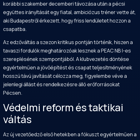
korábbi szakember decemberi távozása után a pécsi
együttes irányítását egy fiatal, ambiciózus tréner vette át,
aki Budapestről érkezett, hogy friss lendületet hozzon a
csapatba.
Az edzőváltás a szezon kritikus pontján történik, hiszen a
tavaszi fordulók meghatározóak lesznek a PEAC NB I-es
szereplésének szempontjából. A klubvezetés döntése
egyértelműen a jövőépítést és csapat teljesítményének
hosszú távú javítását célozza meg, figyelembe véve a
jelenlegi állást és rendelkezésre álló erőforrásokat
Pécsen.
Védelmi reform és taktikai
váltás
Az új vezetőedző első hetekben a fókuszt egyértelműen a