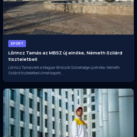
SPORT
Lőrincz Tamás az MBSZ új elnöke, Németh Szilárd
tiszteletbeli
Lőrincz Tamás lett a Magyar Birkózók Szövetsége új elnöke, Németh
Szilárd tiszteletbeli címet kapott…