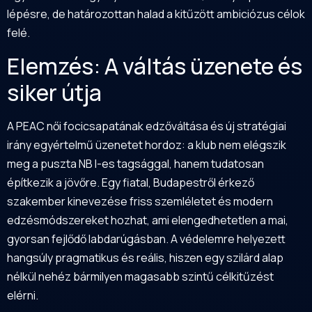
lépésre, de határozottan halad a kitűzött ambiciózus célok
felé.
Elemzés: A váltás üzenete és
siker útja
A PEAC női focicsapatának edzőváltása és új stratégiai
irány egyértelmű üzenetet hordoz: a klub nem elégszik
meg a puszta NB I-es tagsággal, hanem tudatosan
építkezik a jövőre. Egy fiatal, Budapestről érkező
szakember kinevezése friss szemléletet és modern
edzésmódszereket hozhat, ami elengedhetetlen a mai,
gyorsan fejlődő labdarúgásban. A védelemre helyezett
hangsúly pragmatikus és reális, hiszen egy szilárd alap
nélkül nehéz bármilyen magasabb szintű célkitűzést
elérni.