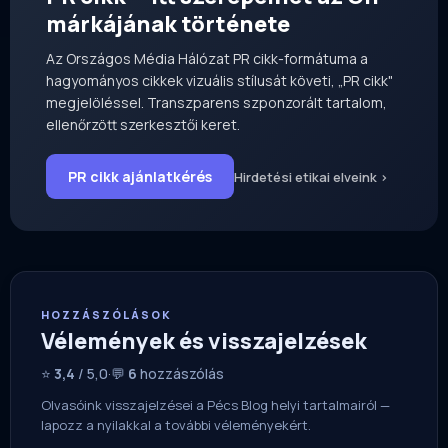
márkájának története
Az Országos Média Hálózat PR cikk-formátuma a
hagyományos cikkek vizuális stílusát követi, „PR cikk"
megjelöléssel. Transzparens szponzorált tartalom,
ellenőrzött szerkesztői keret.
PR cikk ajánlatkérés
Hirdetési etikai elveink ›
HOZZÁSZÓLÁSOK
Vélemények és visszajelzések
⭐
3,4
/ 5,0
·
💬
6
hozzászólás
Olvasóink visszajelzései a Pécs Blog helyi tartalmairól —
lapozz a nyilakkal a további véleményekért.