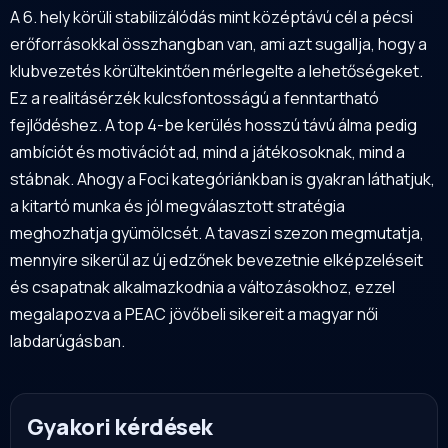
A 6. hely körüli stabilizálódás mint középtávú cél a pécsi
erőforrásokkal összhangban van, ami azt sugallja, hogy a
klubvezetés körültekintően mérlegelte a lehetőségeket.
Ez a realitásérzék kulcsfontosságú a fenntartható
fejlődéshez. A top 4-be kerülés hosszú távú álma pedig
ambíciót és motivációt ad, mind a játékosoknak, mind a
stábnak. Ahogy a Foci kategóriánkban is gyakran láthatjuk,
a kitartó munka és jól megválasztott stratégia
meghozhatja gyümölcsét. A tavaszi szezon megmutatja,
mennyire sikerül az új edzőnek bevezetnie elképzeléseit
és csapatnak alkalmazkodnia a változásokhoz, ezzel
megalapozva a PEAC jövőbeli sikereit a magyar női
labdarúgásban.
Gyakori kérdések