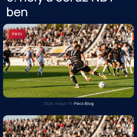
ben
FOCI
2026. május 19.
·
Pécs Blog