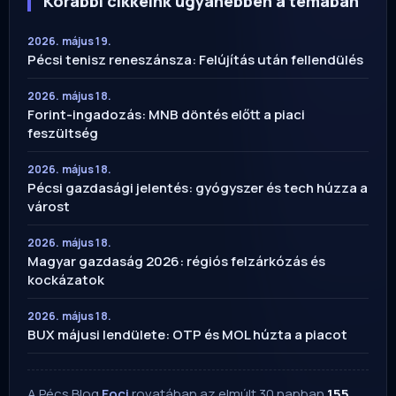
Korábbi cikkeink ugyanebben a témában
2026. május 19.
Pécsi tenisz reneszánsza: Felújítás után fellendülés
2026. május 18.
Forint-ingadozás: MNB döntés előtt a piaci
feszültség
2026. május 18.
Pécsi gazdasági jelentés: gyógyszer és tech húzza a
várost
2026. május 18.
Magyar gazdaság 2026: régiós felzárkózás és
kockázatok
2026. május 18.
BUX májusi lendülete: OTP és MOL húzta a piacot
A Pécs Blog
Foci
rovatában az elmúlt 30 napban
155