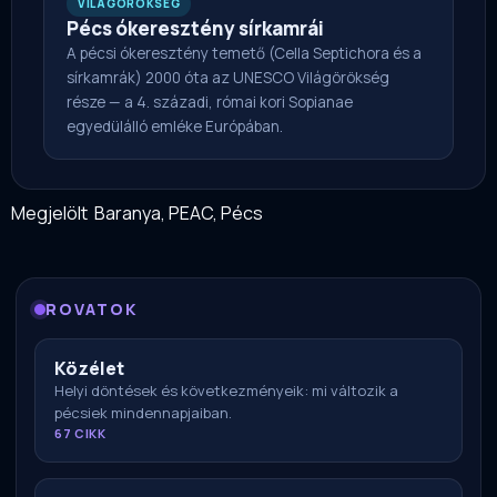
VILÁGÖRÖKSÉG
Pécs ókeresztény sírkamrái
A pécsi ókeresztény temető (Cella Septichora és a
sírkamrák) 2000 óta az UNESCO Világörökség
része — a 4. századi, római kori Sopianae
egyedülálló emléke Európában.
Megjelölt
Baranya
,
PEAC
,
Pécs
ROVATOK
Közélet
Helyi döntések és következményeik: mi változik a
pécsiek mindennapjaiban.
67 CIKK