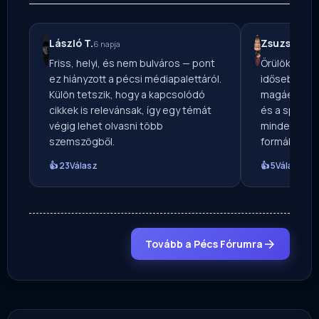
László T.
Zsuzsa T.
6 napja
18 
Friss, helyi, és nem bulváros — pont
Örülök, hogy
ez hiányzott a pécsi médiapalettáról.
idősebb koro
Külön tetszik, hogy a kapcsolódó
magáét. A he
cikkek is relevánsak, így egy témát
és a sport e
végig lehet olvasni több
mindegyik o
szemszögből.
formában.
👍 23
Válasz
👍 5
Válasz
Tovább a Pécs Fórumra