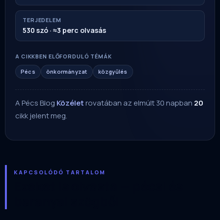
TERJEDELEM
530 szó · ≈3 perc olvasás
A CIKKBEN ELŐFORDULÓ TÉMÁK
Pécs
önkormányzat
közgyűlés
A Pécs Blog
Közélet
rovatában az elmúlt 30 napban
20
cikk jelent meg.
KAPCSOLÓDÓ TARTALOM
Ezeket is olvasta — pécsi és
baranyai szögből