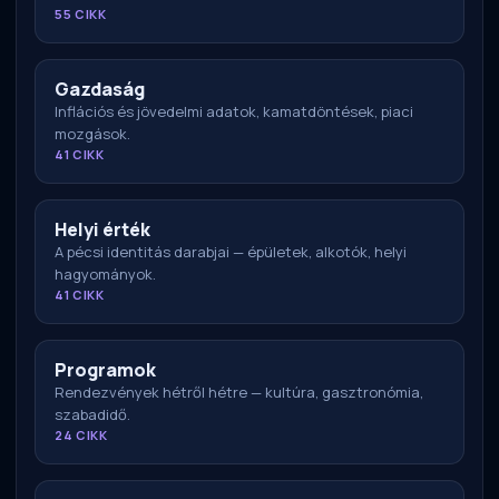
55 CIKK
Gazdaság
Inflációs és jövedelmi adatok, kamatdöntések, piaci
mozgások.
41 CIKK
Helyi érték
A pécsi identitás darabjai — épületek, alkotók, helyi
hagyományok.
41 CIKK
Programok
Rendezvények hétről hétre — kultúra, gasztronómia,
szabadidő.
24 CIKK