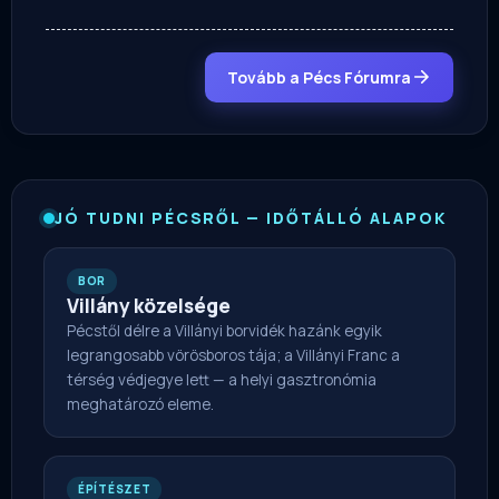
Tovább a Pécs Fórumra
JÓ TUDNI PÉCSRŐL — IDŐTÁLLÓ ALAPOK
BOR
Villány közelsége
Pécstől délre a Villányi borvidék hazánk egyik
legrangosabb vörösboros tája; a Villányi Franc a
térség védjegye lett — a helyi gasztronómia
meghatározó eleme.
ÉPÍTÉSZET