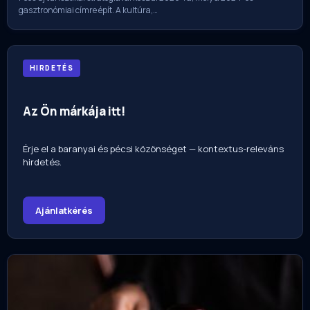
gasztronómiai címre épít. A kultúra,…
HIRDETÉS
Az Ön márkája itt!
Érje el a baranyai és pécsi közönséget — kontextus-releváns
hirdetés.
Ajánlatkérés