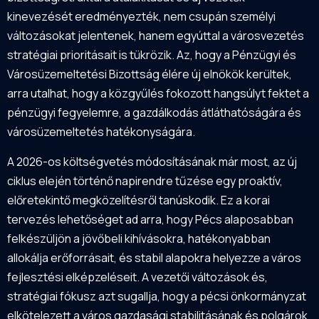
kinevezését eredményezték, nem csupán személyi
változásokat jelentenek, hanem egyúttal a városvezetés
stratégiai prioritásait is tükrözik. Az, hogy a Pénzügyi és
Városüzemeltetési Bizottság élére új elnökök kerültek,
arra utalhat, hogy a közgyűlés fokozott hangsúlyt fektet a
pénzügyi fegyelemre, a gazdálkodás átláthatóságára és
városüzemeltetés hatékonyságára.
A 2026-os költségvetés módosításának már most, az új
ciklus elején történő napirendre tűzése egy proaktív,
előretekintő megközelítésről tanúskodik. Ez a korai
tervezés lehetőséget ad arra, hogy Pécs alaposabban
felkészüljön a jövőbeli kihívásokra, hatékonyabban
allokálja erőforrásait, és stabil alapokra helyezze a város
fejlesztési elképzeléseit. A vezetői változások és,
stratégiai fókusz azt sugallja, hogy a pécsi önkormányzat
elkötelezett a város gazdasági stabilitásának és polgárok