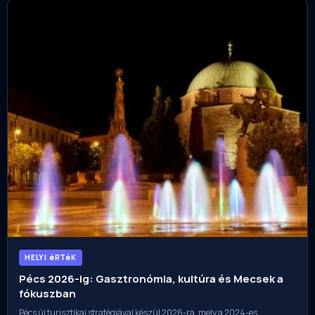
HELYI éRTéK
Pécs 2026-ig: Gasztronómia, kultúra és Mecsek a
fókuszban
Pécs új turisztikai stratégiával készül 2026-ra, mely a 2024-es