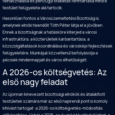
felhasználása és pénzügyi stabilitás fenntartása mind e
testület felügyelete alá tartozik.
Hasonlóan fontos a Városüzemeltetési Bizottság is,
amelynek elnöki teendőit Tóth Péter látja el a jövőben.
Ennek a bizottságnak a hatásköre kiterjed a városi
infrastruktúra, a közterületek karbantartása, a
közszolgáltatások koordinálása és városképi fejlesztések
felügyeletére. Munkájuk közvetlenül befolyásolja a
pécsiek mindennapjait és város élhetőségét.
A 2026-os költségvetés: Az
első nagy feladat
Az újonnan kinevezett bizottsági elnökök és átalakított
testületek számára már az első napirendi pont is komoly
kihívást tartogat: a 2026-os költségvetés-módosítás
előkészítése. Habár a 2026-os év még távolinak tűnhet, a