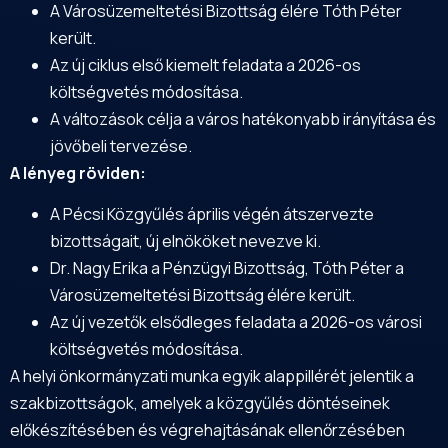
A Városüzemeltetési Bizottság élére Tóth Péter
került.
Az új ciklus első kiemelt feladata a 2026-os
költségvetés módosítása.
A változások célja a város hatékonyabb irányítása és
jövőbeli tervezése.
A lényeg röviden:
A Pécsi Közgyűlés április végén átszervezte
bizottságait, új elnököket nevezve ki.
Dr. Nagy Erika a Pénzügyi Bizottság, Tóth Péter a
Városüzemeltetési Bizottság élére került.
Az új vezetők elsődleges feladata a 2026-os városi
költségvetés módosítása.
A helyi önkormányzati munka egyik alappillérét jelentik a
szakbizottságok, amelyek a közgyűlés döntéseinek
előkészítésében és végrehajtásának ellenőrzésében