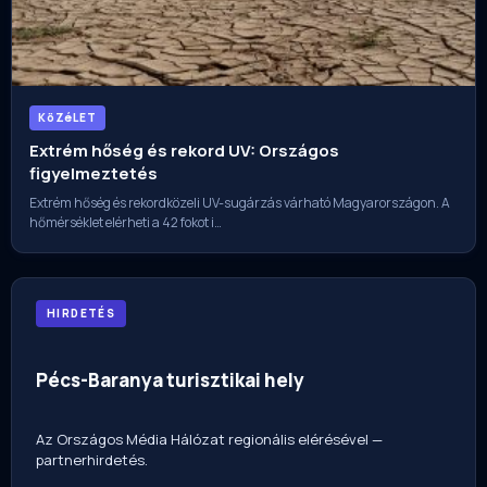
KöZéLET
Extrém hőség és rekord UV: Országos
figyelmeztetés
Extrém hőség és rekordközeli UV-sugárzás várható Magyarországon. A
hőmérséklet elérheti a 42 fokot i…
HIRDETÉS
Pécs-Baranya turisztikai hely
Az Országos Média Hálózat regionális elérésével —
partnerhirdetés.