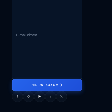
FELIRATKOZOM
f
○
▶
♪
𝕏