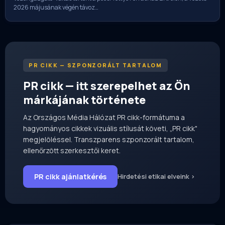
2026 májusának végén távoz…
PR CIKK — SZPONZORÁLT TARTALOM
PR cikk — itt szerepelhet az Ön
márkájának története
Az Országos Média Hálózat PR cikk-formátuma a
hagyományos cikkek vizuális stílusát követi, „PR cikk"
megjelöléssel. Transzparens szponzorált tartalom,
ellenőrzött szerkesztői keret.
PR cikk ajánlatkérés
Hirdetési etikai elveink ›