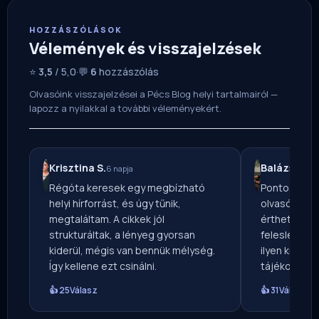
HOZZÁSZÓLÁSOK
Vélemények és visszajelzések
⭐
3,5
/ 5,0
·
💬
6
hozzászólás
Olvasóink visszajelzései a Pécs Blog helyi tartalmairól —
lapozz a nyilakkal a további véleményekért.
Krisztina S.
Balázs O.
6 napja
4 n
Régóta keresek egy megbízható
Pontos, ala
helyi hírforrást, és úgy tűnik,
olvasóként 
megtaláltam. A cikkek jól
érthető nyel
strukturáltak, a lényeg gyorsan
felesleges t
kiderül, mégis van bennük mélység.
ilyen kiegye
Így kellene ezt csinálni.
tájékoztatá
👍 25
Válasz
👍 31
Válasz