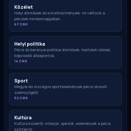
Közélet
Helyi döntések és következményeik: mi változik a
pécsiek mindennapjaiban.
67 CIKK
Helyi politika
Pécsi és baranyai politikai döntések, testületi ülések,
képviselői álláspontok.
14 CIKK
Sport
Megyei és országos sportesemények pécsi olvasói
szemszögből.
52 CIKK
Kultúra
Kultúra közelről: interjúk, ajánlók, események a pécsi
színtérről.