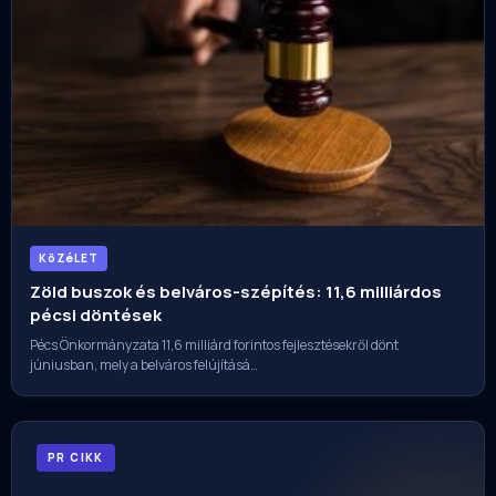
KöZéLET
Zöld buszok és belváros-szépítés: 11,6 milliárdos
pécsi döntések
Pécs Önkormányzata 11,6 milliárd forintos fejlesztésekről dönt
júniusban, mely a belváros felújításá…
PR CIKK