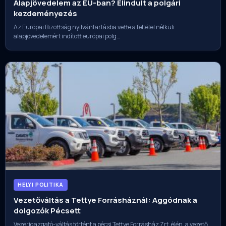
Alapjövedelem az EU-ban? Elindult a polgári
kezdeményezés
Az Európai Bizottság nyilvántartásba vette a feltétel nélküli
alapjövedelemért indított európai polg…
HELYI POLITIKA
Vezetőváltás a Tettye Forrásháznál: Aggódnak a
dolgozók Pécsett
Vezérigazgató-váltás történt a pécsi Tettye Forrásház Zrt. élén, a vezető