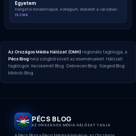
Egyetem
Hallgatói mindennapok, kollégium, diákélet a városban.
15 CIKK
Az Országos Média Hálózat (OMH)
regionális tagblogja, a
Pécs Blog
helyi szögből követi az eseményeket. Hálózati
tagblogok:
Kecskemét Blog
·
Debrecen Blog
·
Szeged Blog
·
Miskolc Blog
.
PÉCS BLOG
AZ ORSZÁGOS MÉDIA HÁLÓZAT TAGJA
A Pécs Blog a Pécsi Média kiadványa, az Országos