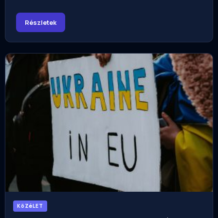
Részletek
KöZéLET