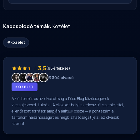
Kapcsolódó témák:
Közélet
#kozelet
3,5
(98 értékelés)
3 304 olvasó
KÖZÉLET
Az értékelés és az olvasottság a Pécs Blog közösségének
visszajelzését tükrözi. A cikkeket helyi szerkesztői szemlélettel,
ellenőrzött források alapján állítjuk össze — a pontszám a
tartalom hasznosságát és megbízhatóságát jelzi az olvasók
szerint.