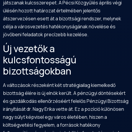
játszanak kulcsszerepet. A Pécsi Közgyűlés április végi
ülésén hozott határozat értelmében jelentős
átszervezésen esett át a bizottsági rendszer, melynek
célja a városvezetés hatékonyságának növelése és
jövőbeni feladatok precízebb kezelése.
Új vezetők a
kulcsfontosságú
bizottságokban
A változások részeként két stratégiailag kiemelkedő
bizottság élére is új elnök került. A pénzügyi döntésekért
és gazdálkodás ellenőrzéséért felelős Pénzügyi Bizottság
irányítását dr. Nagy Erika vette át. Ez a pozíció különösen
nagy súlyt képvisel egy város életében, hiszen a
költségvetési fegyelem, a források hatékony