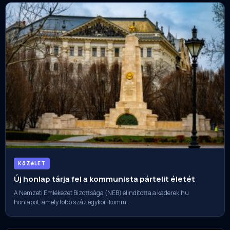
KöZéLET
Új honlap tárja fel a kommunista pártelit életét
A Nemzeti Emlékezet Bizottsága (NEB) elindította a káderek.hu
honlapot, amely több száz egykori komm…