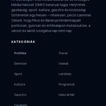
Média Hálózat (OMH) baranyai tagja. Helyi hírek,
gazdaság, sport, kultúra, gasztro és közösségi
történetek egy helyen — hitelesen, pécsi szemmel.
Célunk, hogy Pécs és Baranya mindennapjait
pontosan, gyorsan és értékalapon mutassuk be, a
várost és lakóit szolgálva nap mint nap.
KATEGÓRIÁK
Politika
Travel
Életmód
Videók
Sport
Letöltés
Kultúra
Programok
Gasztro
Helyi érték
Egyetem