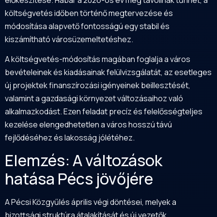
költségvetés időben történő megtervezése és
módosítása alapvető fontosságú egy stabil és
kiszámítható városüzemeltetéshez.
A költségvetés-módosítás magában foglalja a város
bevételeinek és kiadásainak felülvizsgálatát, az esetleges
új projektek finanszírozási igényeinek beillesztését,
valamint a gazdasági környezet változásaihoz való
alkalmazkodást. Ezen feladat precíz és felelősségteljes
kezelése elengedhetetlen a város hosszú távú
fejlődéséhez és lakosság jólétéhez.
Elemzés: A változások
hatása Pécs jövőjére
A Pécsi Közgyűlés április végi döntései, melyek a
bizottsági struktúra átalakítását és új vezetők