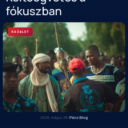
fókuszban
KöZéLET
2026. május 28.
·
Pécs Blog