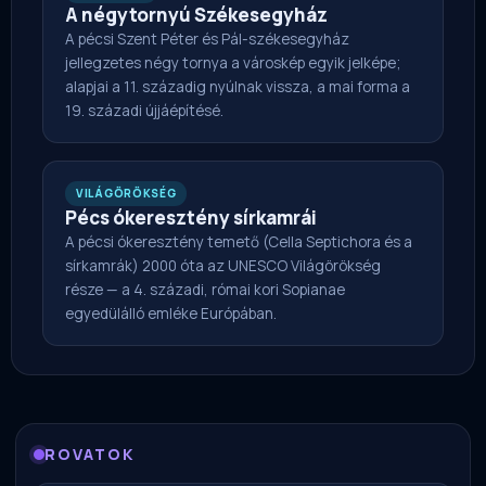
A négytornyú Székesegyház
A pécsi Szent Péter és Pál-székesegyház
jellegzetes négy tornya a városkép egyik jelképe;
alapjai a 11. századig nyúlnak vissza, a mai forma a
19. századi újjáépítésé.
VILÁGÖRÖKSÉG
Pécs ókeresztény sírkamrái
A pécsi ókeresztény temető (Cella Septichora és a
sírkamrák) 2000 óta az UNESCO Világörökség
része — a 4. századi, római kori Sopianae
egyedülálló emléke Európában.
ROVATOK