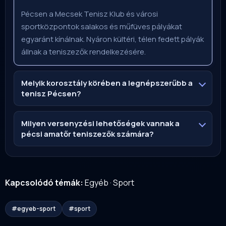
Pécsen a Mecsek Tenisz Klub és városi
sportközpontok salakos és műfüves pályákat
egyaránt kínálnak. Nyáron kültéri, télen fedett pályák
állnak a teniszezők rendelkezésére.
Melyik korosztály körében a legnépszerűbb a
tenisz Pécsen?
Milyen versenyzési lehetőségek vannak a
pécsi amatőr teniszezők számára?
Kapcsolódó témák:
Egyéb
·
Sport
#egyeb-sport
#sport