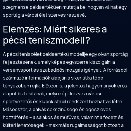
szegmense példaértékűen mutatja be, hogyan válhat egy
sportág a városi élet szerves részévé.
Elemzés: Miért sikeres a
pécsi teniszmodell?
A pécsi teniszélet példaértékű modellje egy olyan sportág
fejlesztésének, amely képes egyszerre kiszolgálni a
versenysport és szabadidős mozgás igényeit. A forrásból
származó információk alapján a siker titka több
tényezőben rejlik. Először is, a jelentős hagyományok erős
alapot biztosítanak, melyre építkezve a városi
sportvezetők és klubok stabil rendszert hozhattak létre.
Másodszor, a pályák sokszínűsége és egész éves
hozzáférés – a salakos és műfüves, valamint a fedett és
kültéri lehetőségek – maximális rugalmasságot biztosít a