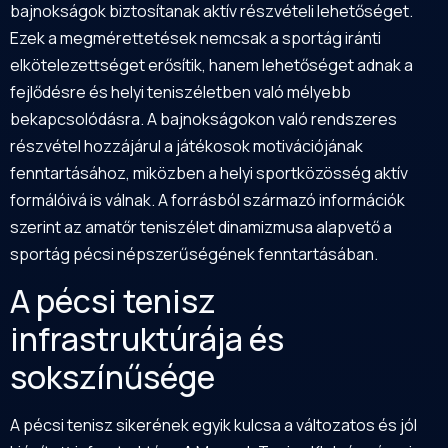
bajnokságok biztosítanak aktív részvételi lehetőséget.
Ezek a megmérettetések nemcsak a sportág iránti
elkötelezettséget erősítik, hanem lehetőséget adnak a
fejlődésre és helyi teniszéletben való mélyebb
bekapcsolódásra. A bajnokságokon való rendszeres
részvétel hozzájárul a játékosok motivációjának
fenntartásához, miközben a helyi sportközösség aktív
formálóivá is válnak. A forrásból származó információk
szerint az amatőr teniszélet dinamizmusa alapvető a
sportág pécsi népszerűségének fenntartásában.
A pécsi tenisz
infrastruktúrája és
sokszínűsége
A pécsi tenisz sikerének egyik kulcsa a változatos és jól