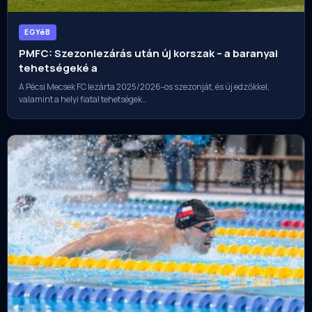
EGYéB
PMFC: Szezonlezárás után új korszak – a baranyai
tehetségeké a
A Pécsi Mecsek FC lezárta 2025/2026-os szezonját, és új edzőkkel,
valamint a helyi fiatal tehetségek…