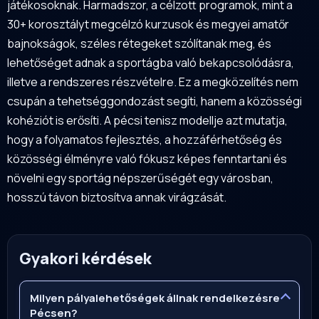
játékosoknak. Harmadszor, a célzott programok, mint a
30+ korosztályt megcélzó kurzusok és megyei amatőr
bajnokságok, széles rétegeket szólítanak meg, és
lehetőséget adnak a sportágba való bekapcsolódásra,
illetve a rendszeres részvételre. Ez a megközelítés nem
csupán a tehetséggondozást segíti, hanem a közösségi
kohéziót is erősíti. A pécsi tenisz modellje azt mutatja,
hogy a folyamatos fejlesztés, a hozzáférhetőség és
közösségi élményre való fókusz képes fenntartani és
növelni egy sportág népszerűségét egy városban,
hosszú távon biztosítva annak virágzását.
Gyakori kérdések
Milyen pályalehetőségek állnak rendelkezésre
Pécsen?