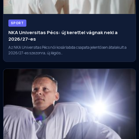
SPORT
NKA Universitas Pécs: új kerettel vágnak neki a
2026/27-es
Az NKA Universitas Pécs női kosárlabda csapata jelentősen átalakult a
2026/27-es szezonra, új légiós…