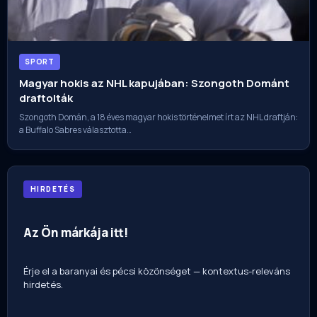
SPORT
Magyar hokis az NHL kapujában: Szongoth Dománt
draftolták
Szongoth Domán, a 18 éves magyar hokis történelmet írt az NHL draftján:
a Buffalo Sabres választotta…
HIRDETÉS
Az Ön márkája itt!
Érje el a baranyai és pécsi közönséget — kontextus-releváns
hirdetés.