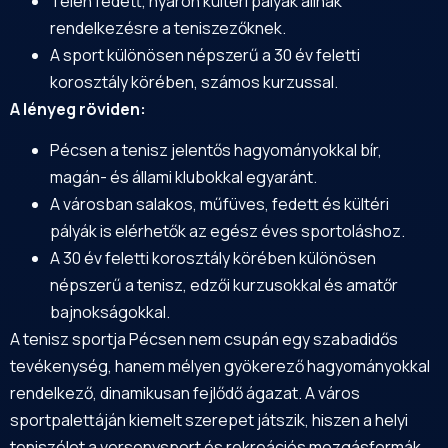
Télen fedett, nyáron kültéri pályák állnak
rendelkezésre a teniszezőknek.
A sport különösen népszerű a 30 év feletti
korosztály körében, számos kurzussal.
A lényeg röviden:
Pécsen a tenisz jelentős hagyományokkal bír,
magán- és állami klubokkal egyaránt.
A városban salakos, műfüves, fedett és kültéri
pályák is elérhetők az egész éves sportoláshoz.
A 30 év feletti korosztály körében különösen
népszerű a tenisz, edzői kurzusokkal és amatőr
bajnokságokkal.
A tenisz sportja Pécsen nem csupán egy szabadidős
tevékenység, hanem mélyen gyökerező hagyományokkal
rendelkező, dinamikusan fejlődő ágazat. A város
sportpalettáján kiemelt szerepet játszik, hiszen a helyi
teniszélet a versenysport és rekreációs mozgásformák