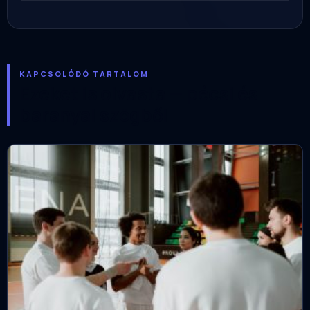
KAPCSOLÓDÓ TARTALOM
Ezeket is olvasta — pécsi és
baranyai szögből