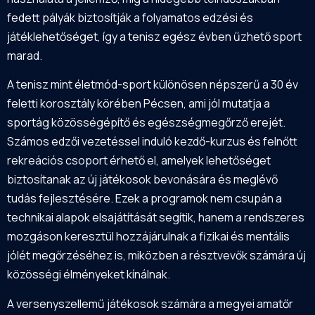
fedett pályák biztosítják a folyamatos edzési és
játéklehetőséget, így a tenisz egész évben űzhető sport
marad.
A tenisz mint életmód-sport különösen népszerű a 30 év
feletti korosztály körében Pécsen, ami jól mutatja a
sportág közösségépítő és egészségmegőrző erejét.
Számos edzői vezetéssel induló kezdő-kurzus és felnőtt
rekreációs csoport érhető el, amelyek lehetőséget
biztosítanak az új játékosok bevonására és meglévő
tudás fejlesztésére. Ezek a programok nem csupán a
technikai alapok elsajátítását segítik, hanem a rendszeres
mozgáson keresztül hozzájárulnak a fizikai és mentális
jólét megőrzéséhez is, miközben a résztvevők számára új
közösségi élményeket kínálnak.
A versenyszellemű játékosok számára a megyei amatőr