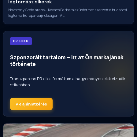
légtornász sikerek
Novothny Gréta arany-, Kovács Barbara ezüstérmet szerzett a budaörsi
légtorna Európa-bajnokságon. A …
PR CIKK
Szponzorált tartalom — itt az Ön márkájának
története
Transzparens PR cikk-formátum a hagyományos cikk vizuális
stílusában.
PR ajánlatkérés