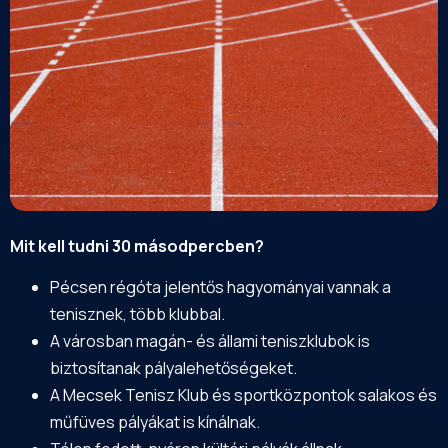
Mit kell tudni 30 másodpercben?
Pécsen régóta jelentős hagyományai vannak a
tenisznek, több klubbal.
A városban magán- és állami teniszklubok is
biztosítanak pályalehetőségeket.
A
Mecsek
Tenisz Klub és sportközpontok salakos és
műfüves pályákat is kínálnak.