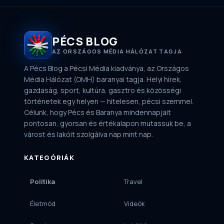
PÉCS BLOG
AZ ORSZÁGOS MÉDIA HÁLÓZAT TAGJA
A Pécs Blog a Pécsi Média kiadványa, az Országos
Média Hálózat (OMH) baranyai tagja. Helyi hírek,
gazdaság, sport, kultúra, gasztro és közösségi
történetek egy helyen — hitelesen, pécsi szemmel.
Célunk, hogy Pécs és Baranya mindennapjait
pontosan, gyorsan és értékalapon mutassuk be, a
várost és lakóit szolgálva nap mint nap.
KATEGÓRIÁK
Politika
Travel
Életmód
Videók