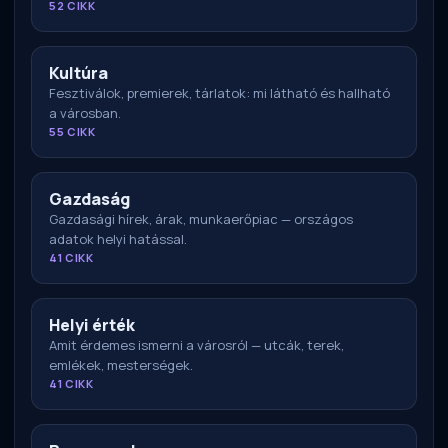
52 CIKK
Kultúra
Fesztiválok, premierek, tárlatok: mi látható és hallható
a városban.
55 CIKK
Gazdaság
Gazdasági hírek, árak, munkaerőpiac — országos
adatok helyi hatással.
41 CIKK
Helyi érték
Amit érdemes ismerni a városról — utcák, terek,
emlékek, mesterségek.
41 CIKK