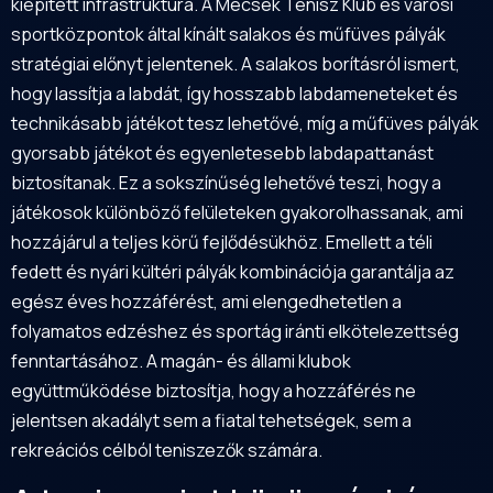
kiépített infrastruktúra. A Mecsek Tenisz Klub és városi
sportközpontok által kínált salakos és műfüves pályák
stratégiai előnyt jelentenek. A salakos borításról ismert,
hogy lassítja a labdát, így hosszabb labdameneteket és
technikásabb játékot tesz lehetővé, míg a műfüves pályák
gyorsabb játékot és egyenletesebb labdapattanást
biztosítanak. Ez a sokszínűség lehetővé teszi, hogy a
játékosok különböző felületeken gyakorolhassanak, ami
hozzájárul a teljes körű fejlődésükhöz. Emellett a téli
fedett és nyári kültéri pályák kombinációja garantálja az
egész éves hozzáférést, ami elengedhetetlen a
folyamatos edzéshez és sportág iránti elkötelezettség
fenntartásához. A magán- és állami klubok
együttműködése biztosítja, hogy a hozzáférés ne
jelentsen akadályt sem a fiatal tehetségek, sem a
rekreációs célból teniszezők számára.