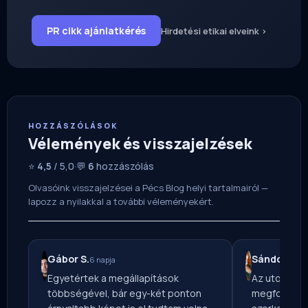
PR cikk ajánlatkérés
Hirdetési etikai elveink ›
HOZZÁSZÓLÁSOK
Vélemények és visszajelzések
⭐
4,5
/ 5,0
·
💬
6
hozzászólás
Olvasóink visszajelzései a Pécs Blog helyi tartalmairól —
lapozz a nyilakkal a további véleményekért.
Gábor S.
Sándor M.
6 napja
2 
Egyetértek a megállapítások
Az utolsó b
többségével, bár egy-két ponton
megfogott. 