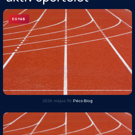
EGYéB
2026. május 30.
·
Pécs Blog