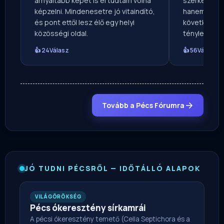
árnyaltabb képet is el tudtam volna
szerkesztősé
képzelni. Mindenesetre jó vitaindító,
hanem a hátt
és pont ettől lesz élő egy helyi
következmény
közösségi oldal.
tényleg van 
👍 24
Válasz
👍 56
Válasz
Tovább a Pécs Fórumra
JÓ TUDNI PÉCSRŐL — IDŐTÁLLÓ ALAPOK
VILÁGÖRÖKSÉG
Pécs ókeresztény sírkamrái
A pécsi ókeresztény temető (Cella Septichora és a