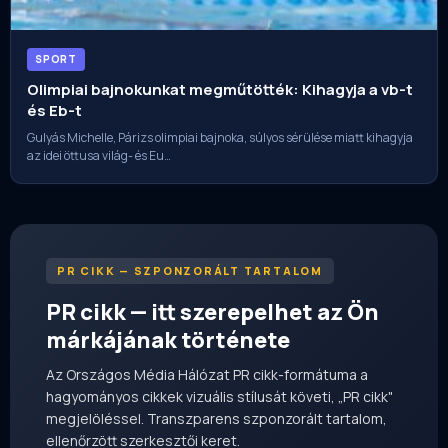
SPORT
Olimpiai bajnokunkat megműtötték: Kihagyja a vb-t
és Eb-t
Gulyás Michelle, Párizs olimpiai bajnoka, súlyos sérülése miatt kihagyja
az idei öttusa világ- és Eu…
PR CIKK — SZPONZORÁLT TARTALOM
PR cikk — itt szerepelhet az Ön
márkájának története
Az Országos Média Hálózat PR cikk-formátuma a
hagyományos cikkek vizuális stílusát követi, „PR cikk"
megjelöléssel. Transzparens szponzorált tartalom,
ellenőrzött szerkesztői keret.