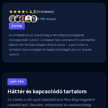
4,5
(50 értékelés)
3 195 olvasó
EGYÉB
Az értékelés és az olvasottság a Pécs Blog közösségének
visszajelzését tükrözi. A cikkeket helyi szerkesztői szemlélettel,
ellenőrzött források alapján állítjuk össze — a pontszám a
tartalom hasznosságát és megbízhatóságát jelzi az olvasók
szerint.
HÁTTÉR
Háttér és kapcsolódó tartalom
Ez a blokk a cikk saját adataiból és a Pécs Blog megjelent
cikkeiből épül. Becslést, előrejelzést és szerkesztőségi