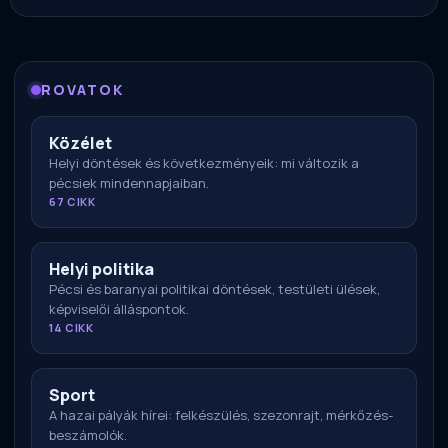
ROVATOK
Közélet
Helyi döntések és következményeik: mi változik a
pécsiek mindennapjaiban.
67 CIKK
Helyi politika
Pécsi és baranyai politikai döntések, testületi ülések,
képviselői álláspontok.
14 CIKK
Sport
A hazai pályák hírei: felkészülés, szezonrajt, mérkőzés-
beszámolók.