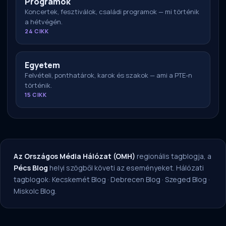
Programok
Koncertek, fesztiválok, családi programok — mi történik
a hétvégén.
24 CIKK
Egyetem
Felvételi, ponthatárok, karok és szakok — ami a PTE-n
történik.
15 CIKK
Az Országos Média Hálózat (OMH)
regionális tagblogja, a
Pécs Blog
helyi szögből követi az eseményeket. Hálózati
tagblogok:
Kecskemét Blog
·
Debrecen Blog
·
Szeged Blog
·
Miskolc Blog
.