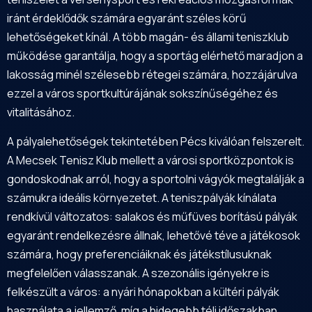
iránt érdeklődők számára egyaránt széles körű
lehetőségeket kínál. A több magán- és állami teniszklub
működése garantálja, hogy a sportág elérhető maradjon a
lakosság minél szélesebb rétegei számára, hozzájárulva
ezzel a város sportkultúrájának sokszínűségéhez és
vitalitásához.
A pályalehetőségek tekintetében Pécs kiválóan felszerelt.
A Mecsek Tenisz Klub mellett a városi sportközpontok is
gondoskodnak arról, hogy a sportolni vágyók megtalálják a
számukra ideális környezetet. A teniszpályák kínálata
rendkívül változatos: salakos és műfüves borítású pályák
egyaránt rendelkezésre állnak, lehetővé téve a játékosok
számára, hogy preferenciáiknak és játékstílusuknak
megfelelően válasszanak. A szezonális igényekre is
felkészült a város: a nyári hónapokban a kültéri pályák
használata a jellemző, míg a hidegebb téli időszakban