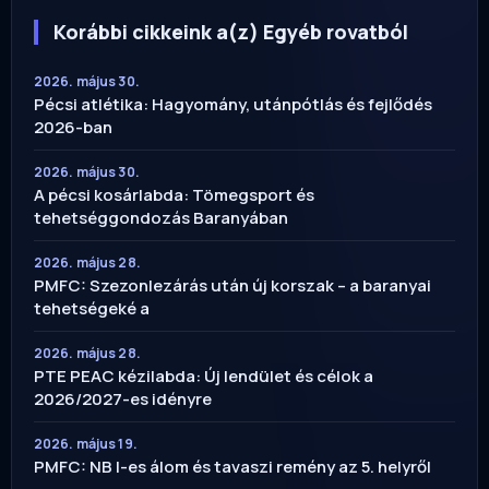
Korábbi cikkeink a(z) Egyéb rovatból
2026. május 30.
Pécsi atlétika: Hagyomány, utánpótlás és fejlődés
2026-ban
2026. május 30.
A pécsi kosárlabda: Tömegsport és
tehetséggondozás Baranyában
2026. május 28.
PMFC: Szezonlezárás után új korszak – a baranyai
tehetségeké a
2026. május 28.
PTE PEAC kézilabda: Új lendület és célok a
2026/2027-es idényre
2026. május 19.
PMFC: NB I-es álom és tavaszi remény az 5. helyről