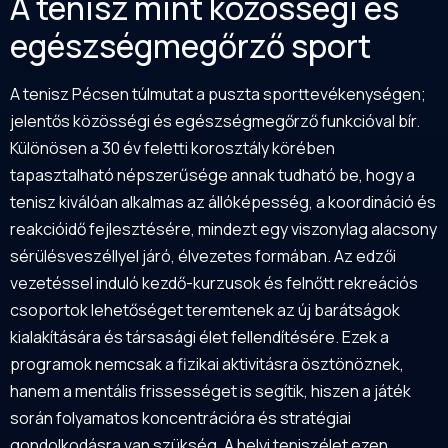
A tenisz mint közösségi és
egészségmegőrző sport
A tenisz Pécsen túlmutat a puszta sporttevékenységen;
jelentős közösségi és egészségmegőrző funkcióval bír.
Különösen a 30 év feletti korosztály körében
tapasztalható népszerűsége annak tudható be, hogy a
tenisz kiválóan alkalmas az állóképesség, a koordináció és
reakcióidő fejlesztésére, mindezt egy viszonylag alacsony
sérülésveszéllyel járó, élvezetes formában. Az edzői
vezetéssel induló kezdő-kurzusok és felnőtt rekreációs
csoportok lehetőséget teremtenek az új barátságok
kialakítására és társasági élet fellendítésére. Ezek a
programok nemcsak a fizikai aktivitásra ösztönöznek,
hanem a mentális frissességet is segítik, hiszen a játék
során folyamatos koncentrációra és stratégiai
gondolkodásra van szükség. A helyi teniszélet ezen