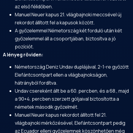
az első félidőben.
Manuel Neuer kapus 21. világbajnoki meccsével új
rekordot állított fel a kapusok között.
A győzelemmel Németország két forduló után két
győzelemmel áll a csoportjában, biztosítva a jó
pozíciót.
A lényeg röviden:
Németország Deniz Undav duplájával, 2-1-re győzött
Elefántcsontpart ellen a világbajnokságon,
hátrányból fordítva.
Undav csereként állt be a 60. percben, és a 68., majd
a 90+4. percben szerzett góljaival biztosította a
németek második győzelmét.
Manuel Neuer kapus rekordot állított fel 21.
világbajnoki mérkőzésével, Elefántcsontpart pedig
az Ecuador elleni győzelemnek köszönhetően még