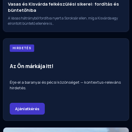
Vasas és Kisvárda felkészülési sikerei: fordítás és
büntetőhiba
A Vasas hátrányból fordítva nyert a Soroksár ellen, míg a Kisvárda egy
elrontott büntető ellenére is…
HIRDETÉS
Az Ön márkája itt!
Érje el a baranyai és pécsi közönséget — kontextus-releváns
hirdetés.
Ajánlatkérés