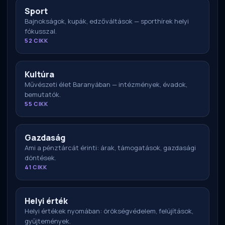
Sport
Bajnokságok, kupák, edzőváltások — sporthírek helyi
fókusszal.
52 CIKK
Kultúra
Művészeti élet Baranyában — intézmények, évadok,
bemutatók.
55 CIKK
Gazdaság
Ami a pénztárcát érinti: árak, támogatások, gazdasági
döntések.
41 CIKK
Helyi érték
Helyi értékek nyomában: örökségvédelem, felújítások,
gyűjtemények.