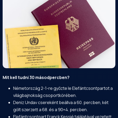
Mit kell tudni 30 másodpercben?
Németország 2-1-re győzte le Elefántcsontpartot a
világbajnokság csoportkörében.
Deniz Undav csereként beállva a 60. percben, két
gólt szerzett a 68. és a 90+4. percben.
Elefántcsontpart Franck Kessié találatával vezetett