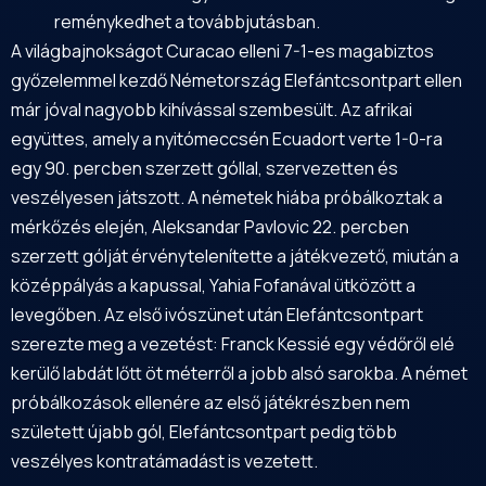
reménykedhet a továbbjutásban.
A világbajnokságot Curacao elleni 7-1-es magabiztos
győzelemmel kezdő Németország Elefántcsontpart ellen
már jóval nagyobb kihívással szembesült. Az afrikai
együttes, amely a nyitómeccsén Ecuadort verte 1-0-ra
egy 90. percben szerzett góllal, szervezetten és
veszélyesen játszott. A németek hiába próbálkoztak a
mérkőzés elején, Aleksandar Pavlovic 22. percben
szerzett gólját érvénytelenítette a játékvezető, miután a
középpályás a kapussal, Yahia Fofanával ütközött a
levegőben. Az első ivószünet után Elefántcsontpart
szerezte meg a vezetést: Franck Kessié egy védőről elé
kerülő labdát lőtt öt méterről a jobb alsó sarokba. A német
próbálkozások ellenére az első játékrészben nem
született újabb gól, Elefántcsontpart pedig több
veszélyes kontratámadást is vezetett.