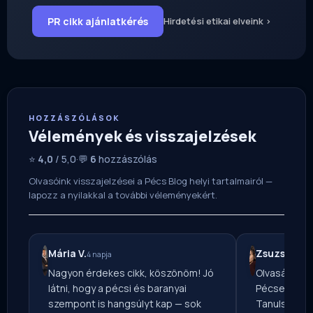
PR cikk ajánlatkérés
Hirdetési etikai elveink ›
HOZZÁSZÓLÁSOK
Vélemények és visszajelzések
⭐
4,0
/ 5,0
·
💬
6
hozzászólás
Olvasóink visszajelzései a Pécs Blog helyi tartalmairól —
lapozz a nyilakkal a további véleményekért.
Mária V.
Zsuzsa T.
4 napja
1 n
Nagyon érdekes cikk, köszönöm! Jó
Olvasásra aj
látni, hogy a pécsi és baranyai
Pécsen vagy
szempont is hangsúlyt kap — sok
Tanulságos,