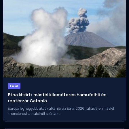
FOCI
Etna kitört: másfél kilométeres hamufelhő és
reptérzár Catania
Európa legnagyobb aktív vulkánja, az Etna, 2026. július 5-én másfél
kilométeres hamufelhőt szórt az …