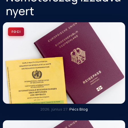
nyert
FOCI
2026. június 27.
·
Pécs Blog