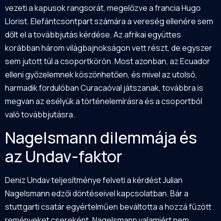
vezeti a kapusok rangsorát, megelőzve a francia Hugo
Llorist. Elefántcsontpart számára a vereség ellenére sem
dőlt el a továbbjutás kérdése. Az afrikai együttes
korábban három világbajnokságon vett részt, de egyszer
sem jutott túl a csoportkörön. Most azonban, az Ecuador
elleni győzelemnek köszönhetően, és mivel az utolsó,
harmadik fordulóban Curacaóval játszanak, továbbra is
megvan az esélyük a történelemírásra és a csoportból
való továbbjutásra.
Nagelsmann dilemmája és
az Undav-faktor
Deniz Undav teljesítménye felveti a kérdést Julian
Nagelsmann edzői döntéseivel kapcsolatban. Bár a
stuttgarti csatár egyértelműen beváltotta a hozzá fűzött
reményeket csereként, Nagelsmann valamiért nem