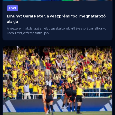
FOCI
Elhunyt Garai Péter, a veszprémi foci meghatározó
alakja
A veszprémi labdarúgás mély gyászba borult: 49 éves korában elhunyt
Garai Péter, a térség futballján…