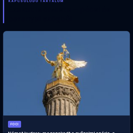
KAPCSOLÓDÓ TARTALOM
Ezeket is olvasta — pécsi és
baranyai szögből
FOCI