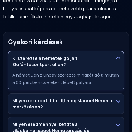
kieséses szakaszba jutás. A mostani siker megerősíti,
hogy a csapat képes a legnehezebb pillanatokban is
felállni, ami nélkülözhetetlen egy világbajnokságon.
Gyakori kérdések
Ki szerezte a németek góljait
Elefántcsontpart ellen?
A német Deniz Undav szerezte mindkét gólt, miután
a 60. percben csereként lépett pályára.
Milyen rekordot döntött meg Manuel Neuer a
mérkőzésen?
Milyen eredménnyel kezdte a
világbajnokságot Németország és