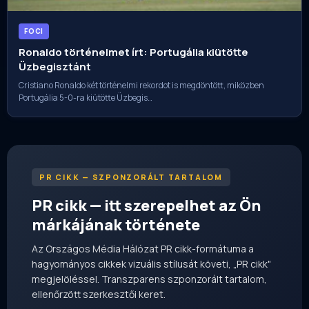
FOCI
Ronaldo történelmet írt: Portugália kiütötte
Üzbegisztánt
Cristiano Ronaldo két történelmi rekordot is megdöntött, miközben
Portugália 5-0-ra kiütötte Üzbegis…
PR CIKK — SZPONZORÁLT TARTALOM
PR cikk — itt szerepelhet az Ön
márkájának története
Az Országos Média Hálózat PR cikk-formátuma a
hagyományos cikkek vizuális stílusát követi, „PR cikk"
megjelöléssel. Transzparens szponzorált tartalom,
ellenőrzött szerkesztői keret.