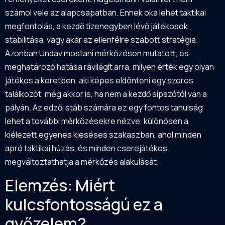
számol vele az alapcsapatban. Ennek oka lehet taktikai
megfontolás, a kezdő tizenegyben lévő játékosok
stabilitása, vagy akár az ellenfélre szabott stratégia.
Azonban Undav mostani mérkőzésen mutatott, és
meghatározó hatása rávilágít arra, milyen érték egy olyan
játékos a keretben, aki képes eldönteni egy szoros
találkozót, még akkor is, ha nem a kezdő sípszótól van a
pályán. Az edzői stáb számára ez egy fontos tanulság
lehet a további mérkőzésekre nézve, különösen a
kiélezett egyenes kieséses szakaszban, ahol minden
apró taktikai húzás, és minden cserejátékos
megváltoztathatja a mérkőzés alakulását.
Elemzés: Miért
kulcsfontosságú ez a
győzelem?