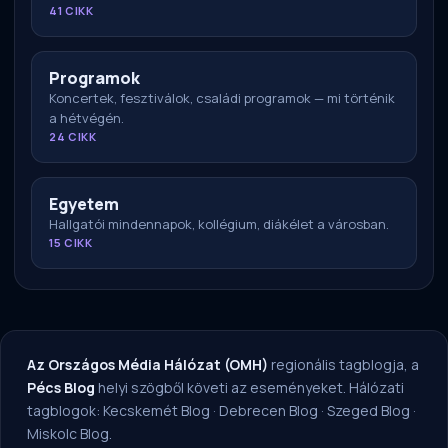
41 CIKK
Programok
Koncertek, fesztiválok, családi programok — mi történik
a hétvégén.
24 CIKK
Egyetem
Hallgatói mindennapok, kollégium, diákélet a városban.
15 CIKK
Az Országos Média Hálózat (OMH)
regionális tagblogja, a
Pécs Blog
helyi szögből követi az eseményeket. Hálózati
tagblogok:
Kecskemét Blog
·
Debrecen Blog
·
Szeged Blog
·
Miskolc Blog
.