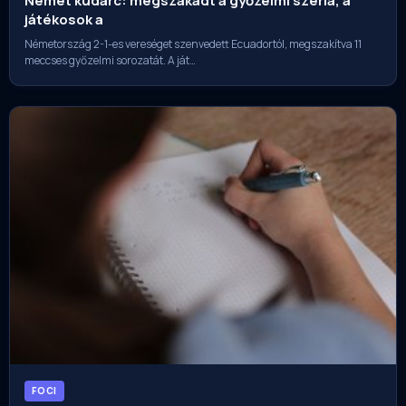
Német kudarc: megszakadt a győzelmi széria, a
játékosok a
Németország 2-1-es vereséget szenvedett Ecuadortól, megszakítva 11
meccses győzelmi sorozatát. A ját…
FOCI