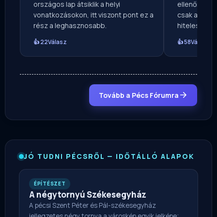
országos lap átsiklik a helyi
ellenőrizhet
vonatkozásokon, itt viszont pont ez a
csak a szenz
rész a leghasznosabb.
hitelességé
👍 22
Válasz
👍 58
Válasz
Tovább a Pécs Fórumra
JÓ TUDNI PÉCSRŐL — IDŐTÁLLÓ ALAPOK
ÉPÍTÉSZET
A négytornyú Székesegyház
A pécsi Szent Péter és Pál-székesegyház
jellegzetes négy tornya a városkép egyik jelképe;