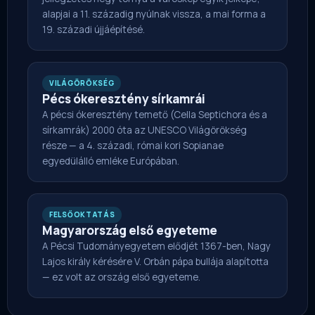
alapjai a 11. századig nyúlnak vissza, a mai forma a
19. századi újjáépítésé.
VILÁGÖRÖKSÉG
Pécs ókeresztény sírkamrái
A pécsi ókeresztény temető (Cella Septichora és a
sírkamrák) 2000 óta az UNESCO Világörökség
része — a 4. századi, római kori Sopianae
egyedülálló emléke Európában.
FELSŐOKTATÁS
Magyarország első egyeteme
A Pécsi Tudományegyetem elődjét 1367-ben, Nagy
Lajos király kérésére V. Orbán pápa bullája alapította
— ez volt az ország első egyeteme.