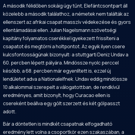
A második félidőben sokáig úgy tűnt, Elefántcsontpart áll
közelebb a második találathoz, a németek nem találták az
ellenszert az afrikai csapat masszív védekezése és gyors
ellentámadásai ellen. Julian Nagelsmann szövetségi
kapitány folyamatos cserékkel igyekezett frissíteni a
csapatot és megtörni a holtpontot. Az egyik ilyen csere
kulcsfontosságúnak bizonyult: a stuttgarti Deniz Undav a
60. percben lépett pályára. Mindössze nyolc perccel
később, a 68. percben már egyenlített is, ezzel új
lendületet adva a Nationalelfnek. Undav eddig mindössze
10 alkalommal szerepelt a válogatottban, de rendkívül
eredményes, amit bizonyít, hogy Curacao ellen is
csereként beállva egy gólt szerzett és két gólpasszt
adott.
Bár a döntetlen is mindkét csapatnak elfogadható
eredmény lett volna a csoportkör ezen szakaszában, a