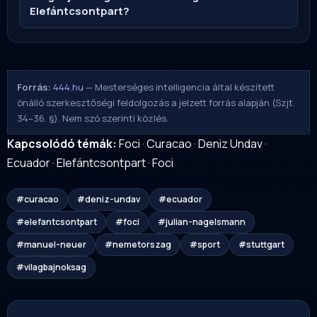
Elefántcsontpart?
Forrás:
444.hu
— Mesterséges intelligencia által készített
önálló szerkesztőségi feldolgozás a jelzett forrás alapján (Szjt.
34–36. §). Nem szó szerinti közlés.
Kapcsolódó témák:
Foci
·
Curacao
·
Deniz Undav
·
Ecuador
·
Elefántcsontpart
·
Foci
#curacao
#deniz-undav
#ecuador
#elefantcsontpart
#foci
#julian-nagelsmann
#manuel-neuer
#nemetorszag
#sport
#stuttgart
#vilagbajnoksag