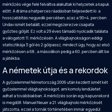
mérkőzés vége felé felváltva alakultak ki helyzetek a kapuk
előtt. A dráma a hatperces ráadásban teljesedett ki: a
hosszabbítás negyedik percében, azaz a 90+4. percben
Undav ismét betalált, ezzel megszerezve csapata
győztes gólját. Ez volt a 29 éves támadó nyolcadik találata
a válogatott 11. mérkőzésén. A világbajnokságon eddigi
statisztikája 3 gól és 2 gólpassz, mindezt úgy, hogy az első
mérkőzésen a 68., a másodikon pedig a 60. percben állt be
a játékba.
A németek útja és a rekordok
A győzelemmel Németország 2006 után kezdett ismét két
győzelemmel világbajnokságot, ami komoly lendületet
adhat a továbbiakban. A mérkőzés során egy kapusrekord
is megdőlt: Manuel Neuer a 21. világbajnoki mérkőzését
játszotta, ezzel a tornák történetében immár egyedül