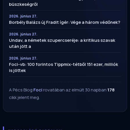
büszkeségről
2026. június 27.
Borbély Balázs új Fradit ígér: Vége a három védőnek?
2026. június 27.
Undav, a németek szupercseréje: a kritikus szavak
után jött a
2026. június 27.
Foci-vb: 100 forintos Tippmix-tétből 151 ezer, milliók
is jöttek
A Pécs Blog
Foci
rovatában az elmúlt 30 napban
178
cikk jelent meg.