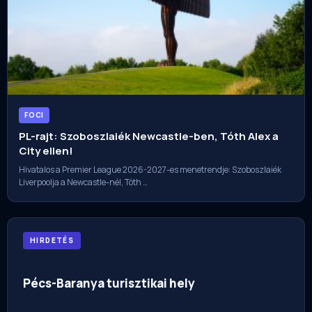
FOCI
PL-rajt: Szoboszlaiék Newcastle-ben, Tóth Alex a
City ellen!
Hivatalos a Premier League 2026-2027-es menetrendje: Szoboszlaiék
Liverpoolja a Newcastle-nél, Tóth …
HIRDETÉS
Pécs-Baranya turisztikai hely