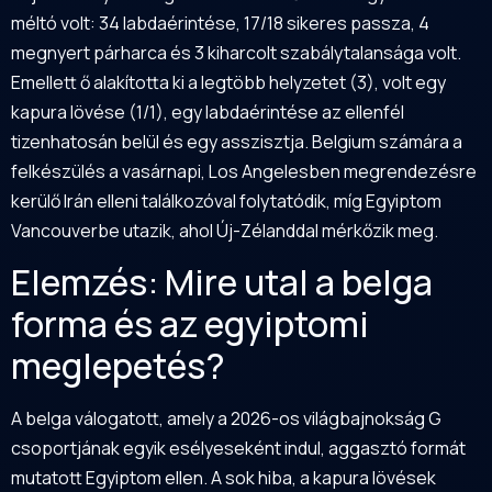
méltó volt: 34 labdaérintése, 17/18 sikeres passza, 4
megnyert párharca és 3 kiharcolt szabálytalansága volt.
Emellett ő alakította ki a legtöbb helyzetet (3), volt egy
kapura lövése (1/1), egy labdaérintése az ellenfél
tizenhatosán belül és egy asszisztja. Belgium számára a
felkészülés a vasárnapi, Los Angelesben megrendezésre
kerülő Irán elleni találkozóval folytatódik, míg Egyiptom
Vancouverbe utazik, ahol Új-Zélanddal mérkőzik meg.
Elemzés: Mire utal a belga
forma és az egyiptomi
meglepetés?
A belga válogatott, amely a 2026-os világbajnokság G
csoportjának egyik esélyeseként indul, aggasztó formát
mutatott Egyiptom ellen. A sok hiba, a kapura lövések