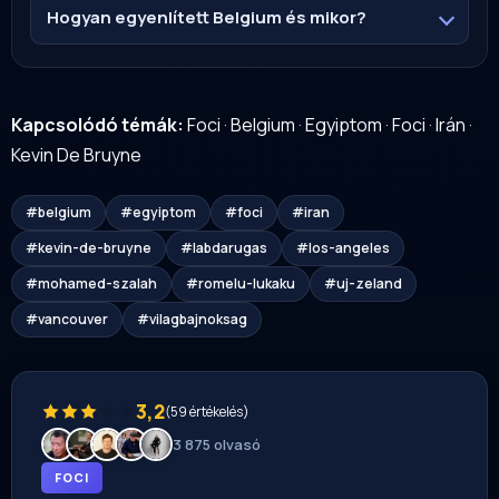
Hogyan egyenlített Belgium és mikor?
Kapcsolódó témák:
Foci
·
Belgium
·
Egyiptom
·
Foci
·
Irán
·
Kevin De Bruyne
#belgium
#egyiptom
#foci
#iran
#kevin-de-bruyne
#labdarugas
#los-angeles
#mohamed-szalah
#romelu-lukaku
#uj-zeland
#vancouver
#vilagbajnoksag
3,2
(59 értékelés)
3 875 olvasó
FOCI