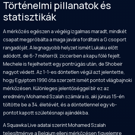
Történelmi pillanatok és
statisztikák
A mérkőzés egészen a végéig izgalmas maradt, mindkét
csapat megpróbálta a maga javára fordítani a G csoport
rangadóját. A legnagyobb helyzet ismét Lukaku előtt
adódott, de 6-7 méterről, ziccerben a kapu fölé fejelt.
Mechele is fejelhetett egy pontrúgás után, de Shobeir
nagyot védett. Az 1-1-es döntetlen végül azt jelentette,
hogy Egyiptom 1990 óta szerzett ismét pontot világbajnoki
mérkőzésen. Különleges jelentőséggel bír ez az
eredmény Mohamed Szalah számára is, aki június 15-én
töltötte be a 34. életévét, és a döntetlennel egy vb-
pontot kapott születésnapi ajándékba.
A Squawka Live adatai szerint Mohamed Szalah
teljesítménye a Belgium elleni mérkőzésen figyelemre