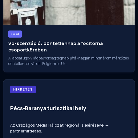
FOCI
Vb-szenzáció: döntetlennap a focitorna
csoportkörében
A labdarúgó-világbajnokság tegnapi játéknapján mindhárom mérkőzés
döntetlennel zárult. Belgium és Ur…
HIRDETÉS
Pécs-Baranya turisztikai hely
Az Országos Média Hálózat regionális elérésével —
partnerhirdetés.