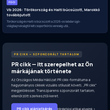
FOCI
Vb 2026: Törökország és Haiti búcsúzott, Marokkó
továbbjutott
Törökország és Haiti is búcsúzott a 2026-os labdarúgó-
világbajnokságtól két csoportkörös vereség utá…
PR CIKK — SZPONZORÁLT TARTALOM
PR cikk — itt szerepelhet az Ön
márkájának története
Az Országos Média Hálózat PR cikk-formátuma a
hagyományos cikkek vizuális stílusát követi, „PR cikk"
megjelöléssel. Transzparens szponzorált tartalom,
ellenőrzött szerkesztői keret.
PR cikk ajánlatkérés
Hirdetési etikai elveink ›