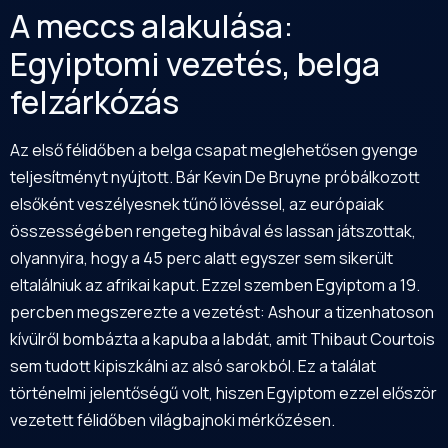
A meccs alakulása:
Egyiptomi vezetés, belga
felzárkózás
Az első félidőben a belga csapat meglehetősen gyenge
teljesítményt nyújtott. Bár Kevin De Bruyne próbálkozott
elsőként veszélyesnek tűnő lövéssel, az európaiak
összességében rengeteg hibával és lassan játszottak,
olyannyira, hogy a 45 perc alatt egyszer sem sikerült
eltalálniuk az afrikai kaput. Ezzel szemben Egyiptom a 19.
percben megszerezte a vezetést: Ashour a tizenhatoson
kívülről bombázta a kapuba a labdát, amit Thibaut Courtois
sem tudott kipiszkálni az alsó sarokból. Ez a találat
történelmi jelentőségű volt, hiszen Egyiptom ezzel először
vezetett félidőben világbajnoki mérkőzésen.