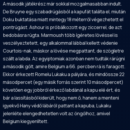
A második játékrész már sokkal mozgalmasabban indult.
De Bruyne egy szabadrúgásból a kapufát találta el, miután
Doku buktatása miatt mintegy 18 méterről végezhetett el
pontrúgást. Ashour is próbálkozott egy ziccerrel, de azt
bedobásra rúgta. Marmoush több ígéretes lövéssel is
veszélyeztetett, egy alkalommal lábbal kellett védenie
Courtois-nak, máskor a lövése megpattant, de szögletre
szállt a labda. Az egyiptomiak azonban nem tudták rárúgni
a második gólt, amire Belgium a 66. percben rá is faragott.
Ekkor érkezett Romelu Lukaku a pályára, és mindössze 22
másodpercet (egy másik forrás szerint 10 másodpercet)
követően egy jobbról érkező labdánál a kapu elé ért, és
bár a lassításból kiderült, hogy nem ő, hanem a menteni
igyekvő Hany védő lábáról pattant a kapuba, Lukaku
jelenléte elengedhetetlen volt az öngólhoz, amivel
Belgium kiegyenlített.