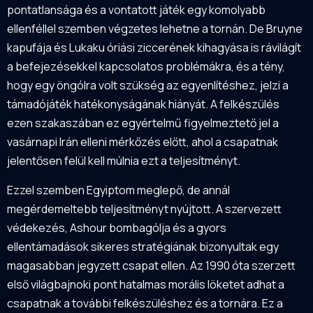
pontatlansága és a vontatott játék egy komolyabb
ellenféllel szemben végzetes lehetne a tornán. De Bruyne
kapufája és Lukaku óriási ziccerének kihagyása is rávilágít
a befejezésekkel kapcsolatos problémákra, és a tény,
hogy egy öngólra volt szükség az egyenlítéshez, jelzi a
támadójáték hatékonyságának hiányát. A felkészülés
ezen szakaszában ez egyértelmű figyelmeztető jel a
vasárnapi Irán elleni mérkőzés előtt, ahol a csapatnak
jelentősen felül kell múlnia ezt a teljesítményt.
Ezzel szemben Egyiptom meglepő, de annál
megérdemeltebb teljesítményt nyújtott. A szervezett
védekezés, Ashour bombagólja és a gyors
ellentámadások sikeres stratégiának bizonyultak egy
magasabban jegyzett csapat ellen. Az 1990 óta szerzett
első világbajnoki pont hatalmas morális löketet adhat a
csapatnak a további felkészüléshez és a tornára. Ez a