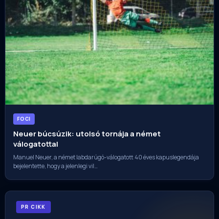
FOCI
Neuer búcsúzik: utolsó tornája a német
válogatottal
Manuel Neuer, a német labdarúgó-válogatott 40 éves kapuslegendája
bejelentette, hogy a jelenlegi vil…
PR CIKK