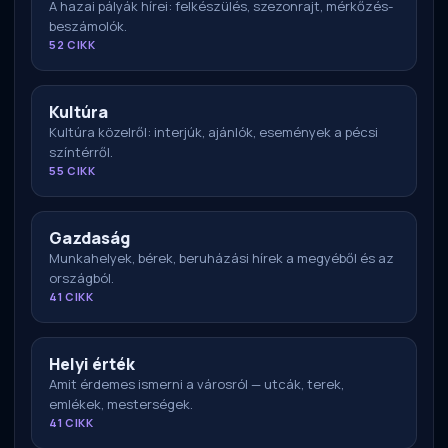
A hazai pályák hírei: felkészülés, szezonrajt, mérkőzés-
beszámolók.
52 CIKK
Kultúra
Kultúra közelről: interjúk, ajánlók, események a pécsi
színtérről.
55 CIKK
Gazdaság
Munkahelyek, bérek, beruházási hírek a megyéből és az
országból.
41 CIKK
Helyi érték
Amit érdemes ismerni a városról — utcák, terek,
emlékek, mesterségek.
41 CIKK