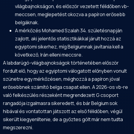
világbajnokságon, és először vezetett félidőben vb-
meccsen, meglepetést okozva a papíron erősebb
belgáknak.
A mérkőzés Mohamed Szalah 34. születésnapján
zajlott, aki jelentős statisztikákkal járult hozzá az
egyiptomi sikerhez, míg Belgiumnak javítania kell a
következő, Irán elleni meccsre.
A labdarúgó-világbajnokságok történetében először
fordult elő, hogy az egyiptomi válogatott előnyben vonult
szünetre egy mérkőzésen, méghozzá a papíron jóval
erősebbnek számító belga csapat ellen. A 2026-os vb-re
való felkészülés részeként megrendezett G csoport
rangadója izgalmasra sikeredett, és bár Belgium sok
hibával és vontatottan játszott az első félidőben, végül
sikerült kiegyenlítenie, de a győztes gólt már nem tudta
megszerezni.