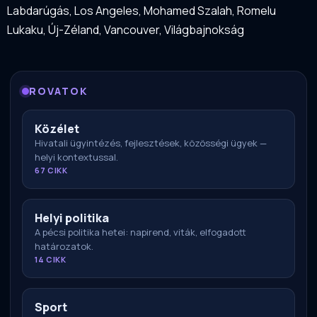
Labdarúgás
,
Los Angeles
,
Mohamed Szalah
,
Romelu
Lukaku
,
Új-Zéland
,
Vancouver
,
Világbajnokság
ROVATOK
Közélet
Hivatali ügyintézés, fejlesztések, közösségi ügyek —
helyi kontextussal.
67 CIKK
Helyi politika
A pécsi politika hetei: napirend, viták, elfogadott
határozatok.
14 CIKK
Sport