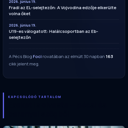
2026. június 19.
Fradi az EL-selejtezőn: A Vojvodina edzője elkerülte
volna őket
2026. június 19.
U19-es válogatott: Halálcsoportban az Eb-
selejtezőn
A Pécs Blog
Foci
rovatában az elmúlt 30 napban
163
cikk jelent meg.
KAPCSOLÓDÓ TARTALOM
Ezeket is olvasta — pécsi és
baranyai szögből