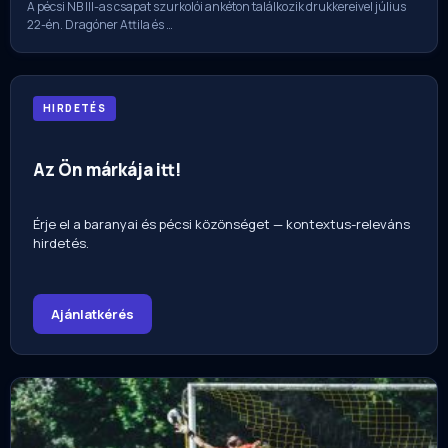
A pécsi NB III-as csapat szurkolói ankéton találkozik drukkereivel július
22-én. Dragóner Attila és …
HIRDETÉS
Az Ön márkája itt!
Érje el a baranyai és pécsi közönséget — kontextus-releváns
hirdetés.
Ajánlatkérés