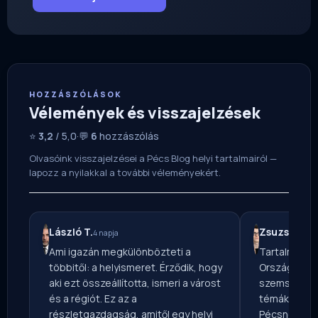
HOZZÁSZÓLÁSOK
Vélemények és visszajelzések
⭐
3,2
/ 5,0
·
💬
6
hozzászólás
Olvasóink visszajelzései a Pécs Blog helyi tartalmairól —
lapozz a nyilakkal a további véleményekért.
László T.
Zsuzsa T.
4 napja
6 ó
Ami igazán megkülönbözteti a
Tartalmas ír
többitől: a helyismeret. Érződik, hogy
Országos Mé
aki ezt összeállította, ismeri a várost
szemszögből
és a régiót. Ez az a
témákat — vé
részletgazdagság, amitől egy helyi
Pécsnek ír, 