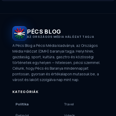
PÉCS BLOG
AZ ORSZÁGOS MÉDIA HÁLÓZAT TAGJA
A Pécs Blog a Pécsi Média kiadványa, az Országos
Média Hálózat (OMH) baranyai tagja. Helyi hírek,
gazdaság, sport, kultúra, gasztro és közösségi
történetek egy helyen — hitelesen, pécsi szemmel.
Célunk, hogy Pécs és Baranya mindennapjait
pontosan, gyorsan és értékalapon mutassuk be, a
várost és lakóit szolgálva nap mint nap.
KATEGÓRIÁK
Politika
Travel
Életmód
Videók