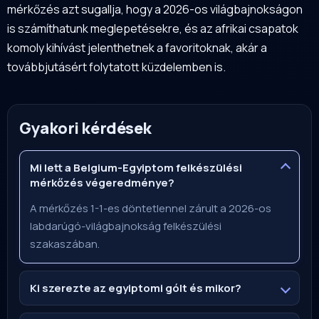
mérkőzés azt sugallja, hogy a 2026-os világbajnokságon
is számíthatunk meglepetésekre, és az afrikai csapatok
komoly kihívást jelenthetnek a favoritoknak, akár a
továbbjutásért folytatott küzdelemben is.
Gyakori kérdések
Mi lett a Belgium-Egyiptom felkészülési
mérkőzés végeredménye?
A mérkőzés 1-1-es döntetlennel zárult a 2026-os
labdarúgó-világbajnokság felkészülési
szakaszában.
Ki szerezte az egyiptomi gólt és mikor?