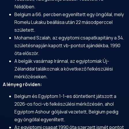
félidőben.
Belgium a 66. percben egyenlített egy öngóllal, mely
Romelu Lukaku beállása után 22 másodperccel
született.
Mohamed Szalah, az egyiptomi csapatkapitány a 34.
születésnapján kapott vb-pontot ajándékba, 1990
óta először.
A belgák vasárnap Iránnal, az egyiptomiak Új-
Zélanddal találkoznak a következő felkészülési
mérkőzéseken.
A lényeg röviden:
Belgium és Egyiptom 1-1-es döntetlent játszott a
2026-os foci-vb felkészülési mérkőzésén, ahol
Egyiptom Ashour góljával vezetett, Belgium pedig
egy öngóllal egyenlített.
Az egyiptomi csapat 1990 óta szerzett ismét pontot