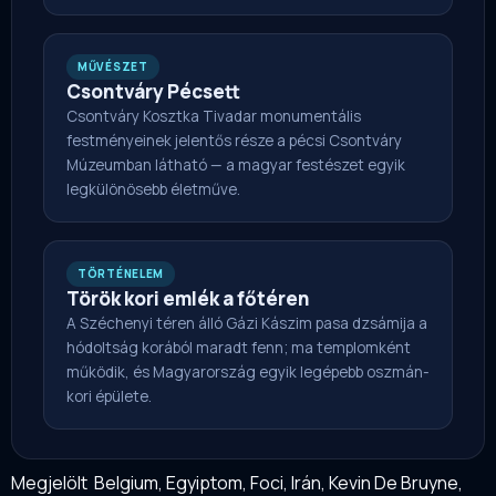
MŰVÉSZET
Csontváry Pécsett
Csontváry Kosztka Tivadar monumentális
festményeinek jelentős része a pécsi Csontváry
Múzeumban látható — a magyar festészet egyik
legkülönösebb életműve.
TÖRTÉNELEM
Török kori emlék a főtéren
A Széchenyi téren álló Gázi Kászim pasa dzsámija a
hódoltság korából maradt fenn; ma templomként
működik, és Magyarország egyik legépebb oszmán-
kori épülete.
Megjelölt
Belgium
,
Egyiptom
,
Foci
,
Irán
,
Kevin De Bruyne
,