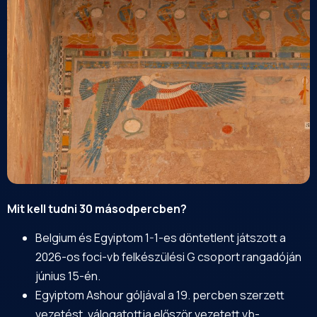
Mit kell tudni 30 másodpercben?
Belgium és Egyiptom 1-1-es döntetlent játszott a
2026-os foci-vb felkészülési G csoport rangadóján
június 15-én.
Egyiptom Ashour góljával a 19. percben szerzett
vezetést, válogatottja először vezetett vb-