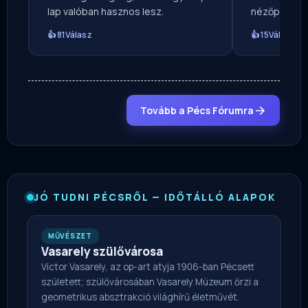
lap valóban hasznos lesz.
nézőpontból
👍 81
Válasz
👍 15
Válasz
Tovább a Pécs Fórumra
JÓ TUDNI PÉCSRŐL — IDŐTÁLLÓ ALAPOK
MŰVÉSZET
Vasarely szülővárosa
Victor Vasarely, az op-art atyja 1906-ban Pécsett
született; szülővárosában Vasarely Múzeum őrzi a
geometrikus absztrakció világhírű életművét.