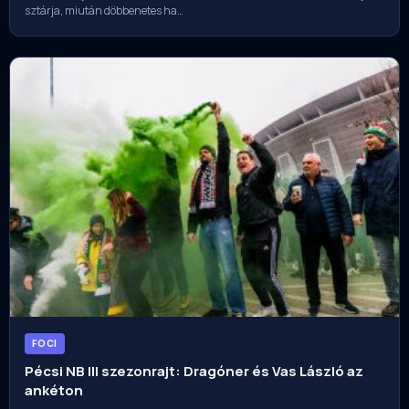
sztárja, miután döbbenetes ha…
FOCI
Pécsi NB III szezonrajt: Dragóner és Vas László az
ankéton