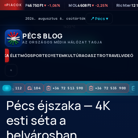
PIACOK
OTP
46 750 Ft
MOL
4 608 Ft
Richter
12 
▼ -1,06%
▼ -2,25%
📍 Pécs ▾
2026. augusztus 6. csütörtök
🌤
23°C
PÉCS BLOG
AZ ORSZÁGOS MÉDIA HÁLÓZAT TAGJA
KORAI HOZZÁFÉRÉS
TIKA
ÉLETMÓD
SPORT
EGYETEM
KULTÚRA
GASZTRO
TRAVEL
VIDEÓK
112
104
+36 72 513 590
+36 72 535 900
Pécs éjszaka — 4K
esti séta a
belvárosban