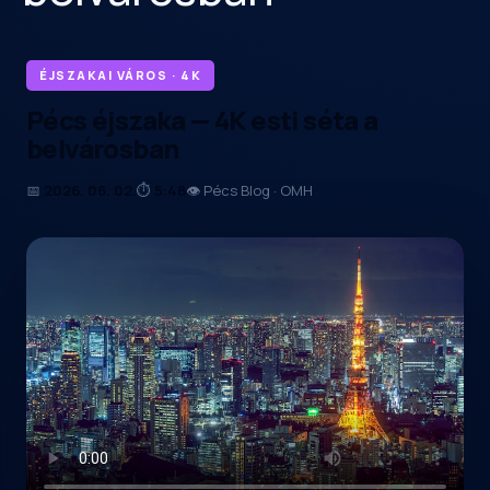
ÉJSZAKAI VÁROS · 4K
Pécs éjszaka — 4K esti séta a
belvárosban
📅
2026. 06. 02.
⏱
5:48
👁 Pécs Blog · OMH