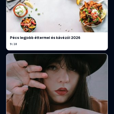
Pécs legjobb éttermei és kávézói 2026
9:18