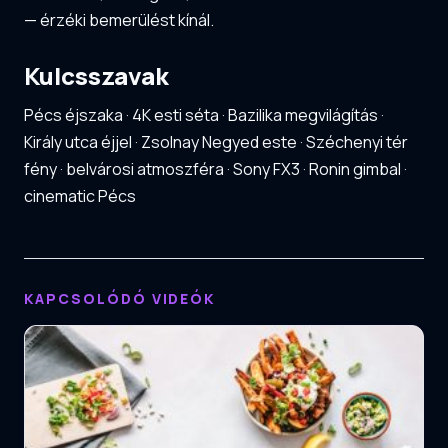
— érzéki bemerülést kínál.
Kulcsszavak
Pécs éjszaka · 4K esti séta · Bazilika megvilágítás ·
Király utca éjjel · Zsolnay Negyed este · Széchenyi tér
fény · belvárosi atmoszféra · Sony FX3 · Ronin gimbal ·
cinematic Pécs
KAPCSOLÓDÓ VIDEÓK