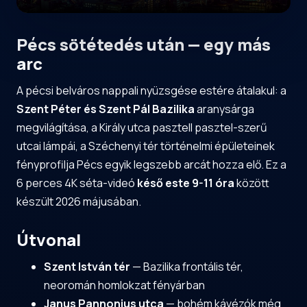
Pécs sötétedés után — egy más
arc
A pécsi belváros nappali nyüzsgése estére átalakul: a
Szent Péter és Szent Pál Bazilika
aranysárga
megvilágítása, a Király utca pasztell pasztel-szerű
utcai lámpái, a Széchenyi tér történelmi épületeinek
fényprofilja Pécs egyik legszebb arcát hozza elő. Ez a
6 perces 4K séta-videó
késő este 9-11 óra
között
készült 2026 májusában.
Útvonal
Szent István tér
— Bazilika frontális tér,
neoromán homlokzat fényárban
Janus Pannonius utca
— bohém kávézók még