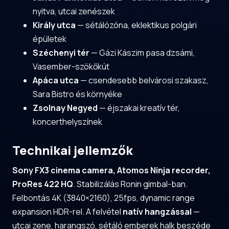
nyitva, utcai zenészek
Király utca
— sétálózóna, eklektikus polgári
épületek
Széchenyi tér
— Gázi Kászim pasa dzsámi,
Vasember-szökőkút
Apáca utca
— csendesebb belvárosi szakasz,
Sara Bistro és környéke
Zsolnay Negyed
— éjszakai kreatív tér,
koncerthelyszínek
Technikai jellemzők
Sony FX3 cinema camera, Atomos Ninja recorder,
ProRes 422 HQ
. Stabilizálás Ronin gimbal-ban.
Felbontás 4K (3840×2160), 25fps, dynamic range
expansion HDR-rel. A felvétel
natív hangzással
—
utcai zene, harangszó, sétáló emberek halk beszéde