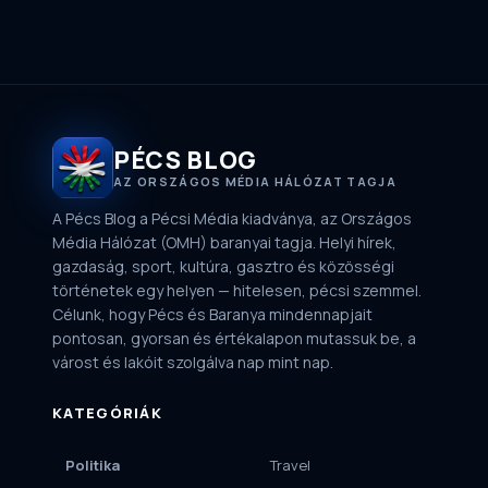
PÉCS BLOG
AZ ORSZÁGOS MÉDIA HÁLÓZAT TAGJA
A Pécs Blog a Pécsi Média kiadványa, az Országos
Média Hálózat (OMH) baranyai tagja. Helyi hírek,
gazdaság, sport, kultúra, gasztro és közösségi
történetek egy helyen — hitelesen, pécsi szemmel.
Célunk, hogy Pécs és Baranya mindennapjait
pontosan, gyorsan és értékalapon mutassuk be, a
várost és lakóit szolgálva nap mint nap.
KATEGÓRIÁK
Politika
Travel