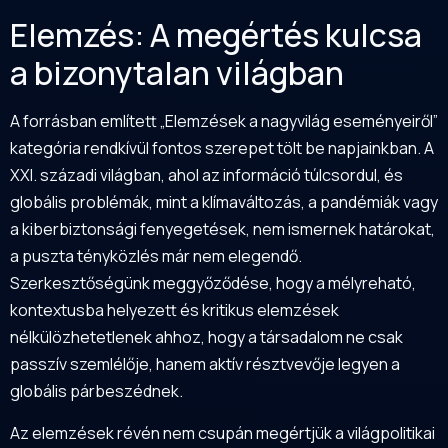
Elemzés: A megértés kulcsa
a bizonytalan világban
A forrásban említett „Elemzések a nagyvilág eseményeiről”
kategória rendkívül fontos szerepet tölt be napjainkban. A
XXI. századi világban, ahol az információ túlcsordul, és
globális problémák, mint a klímaváltozás, a pandémiák vagy
a kiberbiztonsági fenyegetések, nem ismernek határokat,
a puszta tényközlés már nem elegendő.
Szerkesztőségünk meggyőződése, hogy a mélyreható,
kontextusba helyezett és kritikus elemzések
nélkülözhetetlenek ahhoz, hogy a társadalom ne csak
passzív szemlélője, hanem aktív résztvevője legyen a
globális párbeszédnek.
Az elemzések révén nem csupán megértjük a világpolitikai