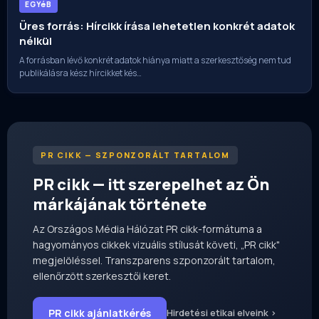
EGYéB
Üres forrás: Hírcikk írása lehetetlen konkrét adatok
nélkül
A forrásban lévő konkrét adatok hiánya miatt a szerkesztőség nem tud
publikálásra kész hírcikket kés…
PR CIKK — SZPONZORÁLT TARTALOM
PR cikk — itt szerepelhet az Ön
márkájának története
Az Országos Média Hálózat PR cikk-formátuma a
hagyományos cikkek vizuális stílusát követi, „PR cikk"
megjelöléssel. Transzparens szponzorált tartalom,
ellenőrzött szerkesztői keret.
PR cikk ajánlatkérés
Hirdetési etikai elveink ›