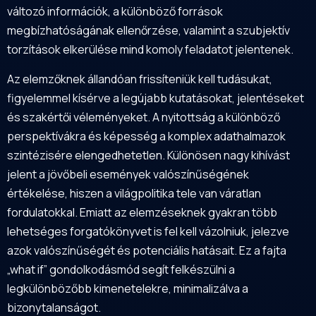
változó információk, a különböző források
megbízhatóságának ellenőrzése, valamint a szubjektív
torzítások elkerülése mind komoly feladatot jelentenek.
Az elemzőknek állandóan frissíteniük kell tudásukat,
figyelemmel kísérve a legújabb kutatásokat, jelentéseket
és szakértői véleményeket. A nyitottság a különböző
perspektívákra és képesség a komplex adathalmazok
szintézisére elengedhetetlen. Különösen nagy kihívást
jelent a jövőbeli események valószínűségének
értékelése, hiszen a világpolitika tele van váratlan
fordulatokkal. Emiatt az elemzéseknek gyakran több
lehetséges forgatókönyvet is fel kell vázolniuk, jelezve
azok valószínűségét és potenciális hatásait. Ez a fajta
„what if” gondolkodásmód segít felkészülni a
legkülönbözőbb kimenetelekre, minimalizálva a
bizonytalanságot.