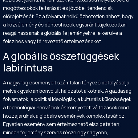
mögöttes okok feltárását és jövőbeli tendenciák
előrejelzését. Ez a folyamat nélkülözhetetlen ahhoz, hogy
a közvélemény és döntéshozók egyaránt tájékozottan
reagálhassanak a globális fejleményekre, elkerülve a
felszínes vagy félrevezető értelmezéseket.
A globális összefüggések
labirintusa
A nagyvilág eseményeit számtalan tényező befolyásolja,
melyek gyakran bonyolult hálózatot alkotnak. A gazdasági
folyamatok, a politikai ideológiák, a kulturális különbségek,
a technológiai innovációk és környezeti változások mind
hozzájárulnak a globális események komplexitásához.
Egyetlen esemény sem értelmezhető elszigetelten;
minden fejlemény szerves része egy nagyobb,