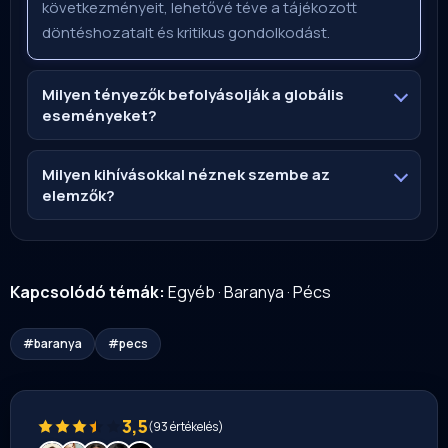
következményeit, lehetővé téve a tájékozott
döntéshozatalt és kritikus gondolkodást.
Milyen tényezők befolyásolják a globális
eseményeket?
Milyen kihívásokkal néznek szembe az
elemzők?
Kapcsolódó témák:
Egyéb
·
Baranya
·
Pécs
#baranya
#pecs
3,5
(93 értékelés)