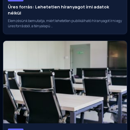
Üres forrás: Lehetetlen híranyagot írni adatok
nélkül
Elemzésünk bemutatja, miért lehetetlen publikálható híranyagot írni egy
üres forrásból, a tényalapú …