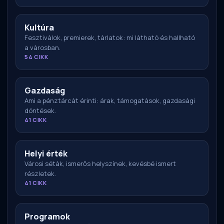
Kultúra
Fesztiválok, premierek, tárlatok: mi látható és hallható
a városban.
54 CIKK
Gazdaság
Ami a pénztárcát érinti: árak, támogatások, gazdasági
döntések.
41 CIKK
Helyi érték
Városi séták, ismerős helyszínek, kevésbé ismert
részletek.
41 CIKK
Programok