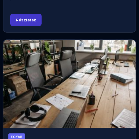
Részletek
EGYéB