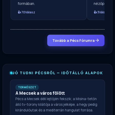
formában.
nézőpontból
👍 70
Válasz
👍 3
Válasz
Tovább a Pécs Fórumra
JÓ TUDNI PÉCSRŐL — IDŐTÁLLÓ ALAPOK
TERMÉSZET
A Mecsek a város fölött
Pécs a Mecsek déli lejtőjén fekszik; a Misina-tetőn
álló tv-torony kilátója a város jelképe, a hegy pedig
kirándulóutak és a mediterrán hangulat forrása.