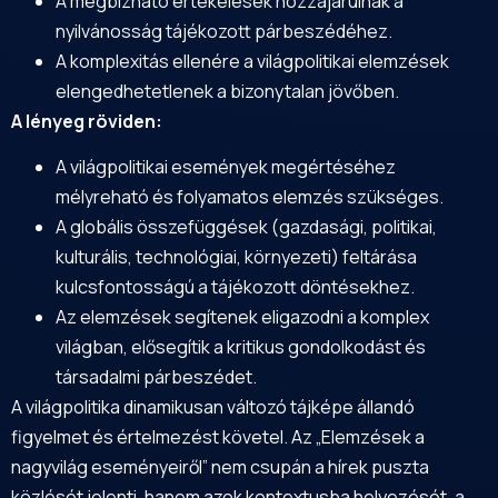
A megbízható értékelések hozzájárulnak a
nyilvánosság tájékozott párbeszédéhez.
A komplexitás ellenére a világpolitikai elemzések
elengedhetetlenek a bizonytalan jövőben.
A lényeg röviden:
A világpolitikai események megértéséhez
mélyreható és folyamatos elemzés szükséges.
A globális összefüggések (gazdasági, politikai,
kulturális, technológiai, környezeti) feltárása
kulcsfontosságú a tájékozott döntésekhez.
Az elemzések segítenek eligazodni a komplex
világban, elősegítik a kritikus gondolkodást és
társadalmi párbeszédet.
A világpolitika dinamikusan változó tájképe állandó
figyelmet és értelmezést követel. Az „Elemzések a
nagyvilág eseményeiről” nem csupán a hírek puszta
közlését jelenti, hanem azok kontextusba helyezését, a