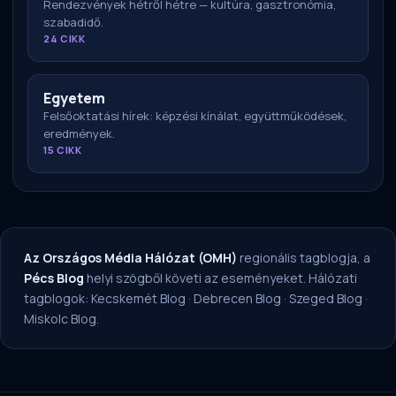
Rendezvények hétről hétre — kultúra, gasztronómia,
szabadidő.
24 CIKK
Egyetem
Felsőoktatási hírek: képzési kínálat, együttműködések,
eredmények.
15 CIKK
Az Országos Média Hálózat (OMH)
regionális tagblogja, a
Pécs Blog
helyi szögből követi az eseményeket. Hálózati
tagblogok:
Kecskemét Blog
·
Debrecen Blog
·
Szeged Blog
·
Miskolc Blog
.