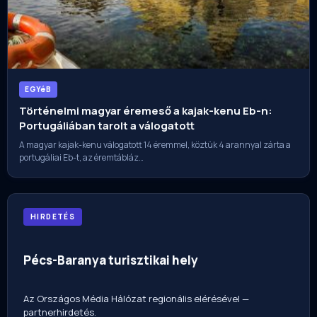
EGYéB
Történelmi magyar éremeső a kajak-kenu Eb-n:
Portugáliában tarolt a válogatott
A magyar kajak-kenu válogatott 14 éremmel, köztük 4 arannyal zárta a
portugáliai Eb-t, az éremtábláz…
HIRDETÉS
Pécs-Baranya turisztikai hely
Az Országos Média Hálózat regionális elérésével —
partnerhirdetés.