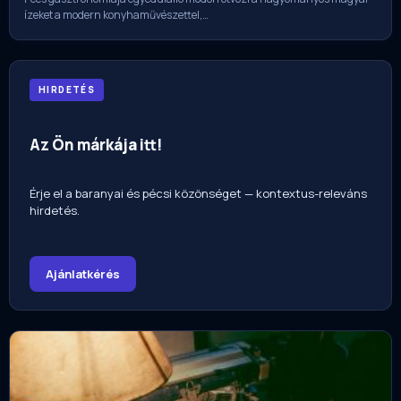
ízeket a modern konyhaművészettel,…
HIRDETÉS
Az Ön márkája itt!
Érje el a baranyai és pécsi közönséget — kontextus-releváns
hirdetés.
Ajánlatkérés