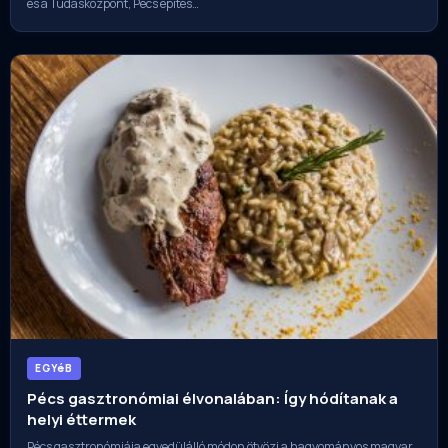
és a Tudásközpont, Pécs építés…
EGYéB
Pécs gasztronómiai élvonalában: Így hódítanak a
helyi éttermek
Pécs gasztronómiája egyedülálló módon ötvözi a hagyományos magyar