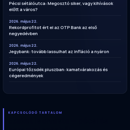
Pécsi sétálóutca: Megosztó siker, vagy kihívások
előtt a város?
2026. május 22.
Rekordprofitot ért el az OTP Bank az első
negyedévben
2026. május 22.
Jegybank: tovább lassulhat az infláció a nyáron
2026. május 22.
Európai tőzsdék pluszban: kamatvárakozás és
cégeredmények
KAPCSOLÓDÓ TARTALOM
Ezeket is olvasta — pécsi és
baranyai szögből