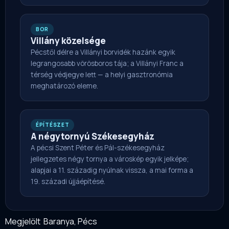
BOR
Villány közelsége
Pécstől délre a Villányi borvidék hazánk egyik
legrangosabb vörösboros tája; a Villányi Franc a
térség védjegye lett — a helyi gasztronómia
meghatározó eleme.
ÉPÍTÉSZET
A négytornyú Székesegyház
A pécsi Szent Péter és Pál-székesegyház
jellegzetes négy tornya a városkép egyik jelképe;
alapjai a 11. századig nyúlnak vissza, a mai forma a
19. századi újjáépítésé.
Megjelölt
Baranya
,
Pécs