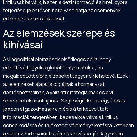
kritikusabbá válik, hiszen a dezinformáció és hírek gyors
terjedése jelentősen befolyásolhatja az események
értelmezését és alakulását.
Az elemzések szerepe és
kihívásai
A világpolitikai elemzések elsődleges célja, hogy
érthetővé tegyék a globális folyamatokat, és
megalapozott előrejelzéseket tegyenek lehetővé. Ezek
az elemzések alapul szolgálnak a kormányzati
döntéshozatalnak, a vállalati stratégiáknak és civil
szervezetek munkájának. Segítségükkel az egyének is
jobban eligazodhatnak a média által közvetített
információk tengerében, képesekké válva a kritikus
gondolkodásra és tájékozott véleményalkotásra. Azonban
az elemzési folyamat számos kihívással jár. A gyorsan