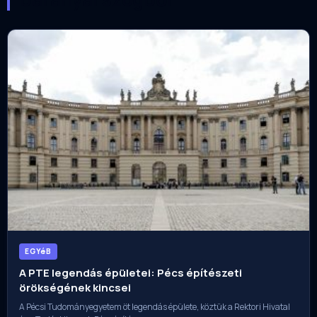
EGYéB
A PTE legendás épületei: Pécs építészeti
örökségének kincsei
A Pécsi Tudományegyetem öt legendás épülete, köztük a Rektori Hivatal