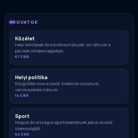
ROVATOK
Közélet
Helyi döntések és következményeik: mi változik a
pécsiek mindennapjaiban.
67 CIKK
Helyi politika
Közgyűlési szavazások, koalíciós viszonyok,
városvezetési irányok.
14 CIKK
Sport
Megyei és országos sportesemények pécsi olvasói
szemszögből.
52 CIKK