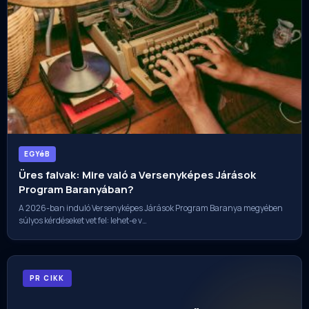
EGYéB
Üres falvak: Mire való a Versenyképes Járások
Program Baranyában?
A 2026-ban induló Versenyképes Járások Program Baranya megyében
súlyos kérdéseket vet fel: lehet-e v…
PR CIKK