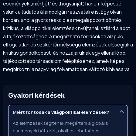
események „miértjét” és „hogyanját”, hanem képessé
válunk a tudatos állampolgári részvételre is. Egy olyan
korban, ahol a gyors reakció és megalapozott döntés
kritikus, a világpolitikai elemzések nyújtanak szilárd alapot
a tájékozottsághoz. A megbízható forrásokon alapuló,
elfogulatlan és szakértői mélységű elemzések elősegítik a
kritikus gondolkodást, és hozzájárulnak egy ellenállóbb,
tájékozottabb társadalom felépítéséhez, amely képes
megbirkózni a nagyvilág folyamatosan változó kihívásaival.
Gyakori kérdések
Miért fontosak a világpolitikai elemzések?
Az elemzések segítenek megérteni a globális
események hátterét, okait és lehetséges