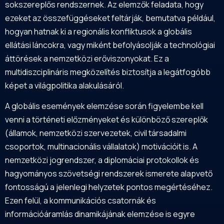
sokszereplős rendszernek. Az elemzők feladata, hogy
ezeket az összefüggéseket feltárják, bemutatva például,
hogyan hatnak ki a regionális konfliktusok a globális
ellátási láncokra, vagy miként befolyásolják a technológiai
áttörések a nemzetközi erőviszonyokat. Ez a
multidiszciplináris megközelítés biztosítja a legátfogóbb
képet a világpolitika alakulásáról.
A globális események elemzése során figyelembe kell
venni a történeti előzményeket és különböző szereplők
(államok, nemzetközi szervezetek, civil társadalmi
csoportok, multinacionális vállalatok) motivációit is. A
nemzetközi jogrendszer, a diplomáciai protokollok és
hagyományos szövetségi rendszerek ismerete alapvető
fontosságú a jelenlegi helyzetek pontos megértéséhez.
Ezen felül, a kommunikációs csatornák és
információáramlás dinamikájának elemzése is egyre