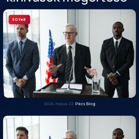
EGYéB
2026. május 22.
·
Pécs Blog