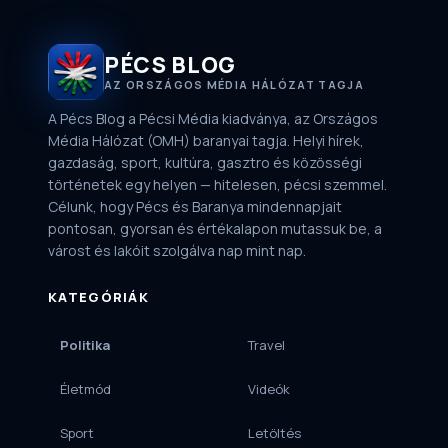
PÉCS BLOG
AZ ORSZÁGOS MÉDIA HÁLÓZAT TAGJA
A Pécs Blog a Pécsi Média kiadványa, az Országos
Média Hálózat (OMH) baranyai tagja. Helyi hírek,
gazdaság, sport, kultúra, gasztro és közösségi
történetek egy helyen — hitelesen, pécsi szemmel.
Célunk, hogy Pécs és Baranya mindennapjait
pontosan, gyorsan és értékalapon mutassuk be, a
várost és lakóit szolgálva nap mint nap.
KATEGÓRIÁK
Politika
Travel
Életmód
Videók
Sport
Letöltés