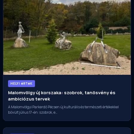
HELYI éRTéK
Malomvölgy új korszaka: szobrok, tanösvény és
ambiciózus tervek
A Malomvölgyi Parkerdő Pécsen új kulturális és természeti értékekkel
bővült július 17-én: szobrok, e…