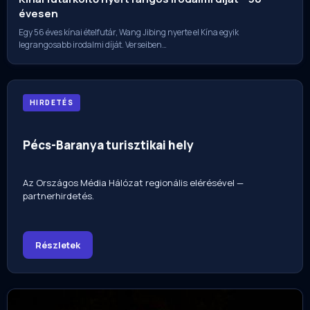
évesen
Egy 56 éves kínai ételfutár, Wang Jibing nyerte el Kína egyik
legrangosabb irodalmi díját. Verseiben…
HIRDETÉS
Pécs-Baranya turisztikai hely
Az Országos Média Hálózat regionális elérésével —
partnerhirdetés.
Részletek