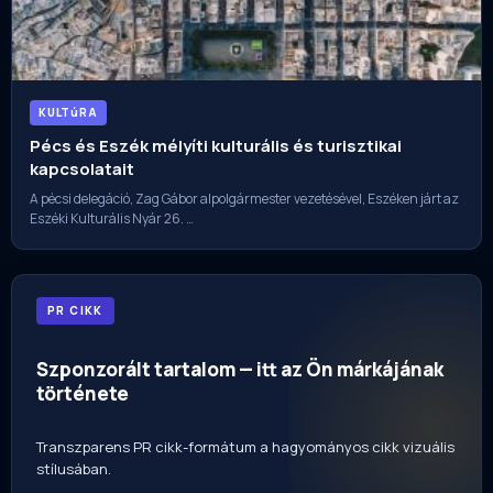
KULTúRA
Pécs és Eszék mélyíti kulturális és turisztikai
kapcsolatait
A pécsi delegáció, Zag Gábor alpolgármester vezetésével, Eszéken járt az
Eszéki Kulturális Nyár 26. …
PR CIKK
Szponzorált tartalom — itt az Ön márkájának
története
Transzparens PR cikk-formátum a hagyományos cikk vizuális
stílusában.