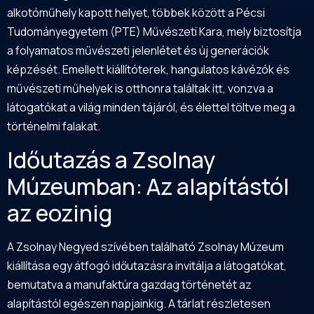
alkotóműhely kapott helyet, többek között a
Pécsi
Tudományegyetem
(PTE) Művészeti Kara, mely biztosítja
a folyamatos művészeti jelenlétet és új generációk
képzését. Emellett kiállítóterek, hangulatos kávézók és
művészeti műhelyek is otthonra találtak itt, vonzva a
látogatókat a világ minden tájáról, és élettel töltve meg a
történelmi falakat.
Időutazás a Zsolnay
Múzeumban: Az alapítástól
az eozinig
A Zsolnay Negyed szívében található Zsolnay Múzeum
kiállítása egy átfogó időutazásra invitálja a látogatókat,
bemutatva a manufaktúra gazdag történetét az
alapítástól egészen napjainkig. A tárlat részletesen