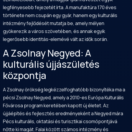
legfényesebb fejezetét írta. A manufaktúra 170 éves
története nem csupán egy gyár, hanem egy kulturális
intézmény fejlődését mutatja be, amely mélyen
gyökerezik a város szövetében, és annak egyik
legerősebb identitás-elemévé vált az idők során.
A Zsolnay Negyed: A
kulturális újjászületés
központja
A Zsolnay örökség legkézzelfoghatóbb bizonyítéka ma a
pécsi Zsolnay Negyed, amely a 2010-es Európa Kulturális
Fővárosa program keretében kapott új életet. Az
újjáépítés és fejlesztés eredményeként a Negyed mára
Pécs kulturális, oktatási és turisztikai csomópontjává
nőtte ki magát. Falai között számos intézmény és