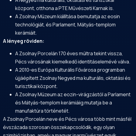
központ, otthona a
PTE
Művészeti Karnak is.
A Zsolnay Múzeum kiállítása bemutatja az eosin
technológiát, és Parlament, Mátyás-templom
kerámiáit.
A lényeg röviden:
A Zsolnay Porcelán 170 éves múltra tekint vissza,
Pécs városának kiemelkedő identitáselemévé válva.
A 2010-es Európa Kulturális Fővárosa programban
újjáépített Zsolnay Negyed ma kulturális, oktatási és
turisztikai központ.
A Zsolnay Múzeum az eozin-virágzástól a Parlament
és Mátyás-templom kerámiáiig mutatja be a
manufaktúra történetét.
A Zsolnay Porcelán neve és Pécs városa több mint másfél
évszázada szorosan összekapcsolódik, egy olyan
szimbiózisban, amely a magyar iparművészet egyik