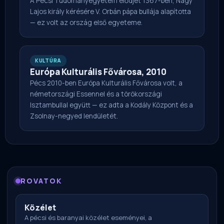
A Pécsi Tudományegyetem elődjét 1367-ben, Nagy
Lajos király kérésére V. Orbán pápa bullája alapította
— ez volt az ország első egyeteme.
KULTÚRA
Európa Kulturális Fővárosa, 2010
Pécs 2010-ben Európa Kulturális Fővárosa volt, a
németországi Essennel és a törökországi
Isztambullal együtt — ez adta a Kodály Központ és a
Zsolnay-negyed lendületét.
ROVATOK
Közélet
A pécsi és baranyai közélet eseményei, a