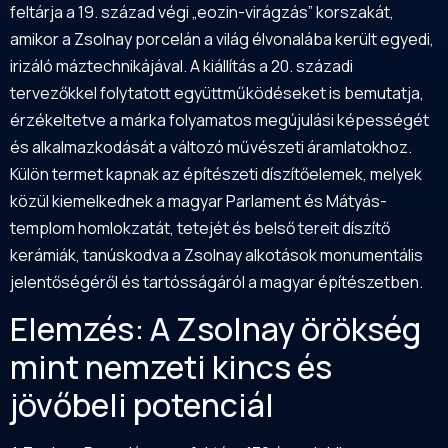
feltárja a 19. század végi „eozin-virágzás” korszakát,
amikor a Zsolnay porcelán a világ élvonalába került egyedi,
irizáló máztechnikájával. A kiállítás a 20. századi
tervezőkkel folytatott együttműködéseket is bemutatja,
érzékeltetve a márka folyamatos megújulási képességét
és alkalmazkodását a változó művészeti áramlatokhoz.
Külön termet kapnak az építészeti díszítőelemek, melyek
közül kiemelkednek a magyar Parlament és Mátyás-
templom homlokzatát, tetejét és belső tereit díszítő
kerámiák, tanúskodva a Zsolnay alkotások monumentális
jelentőségéről és tartósságáról a magyar építészetben.
Elemzés: A Zsolnay örökség
mint nemzeti kincs és
jövőbeli potenciál