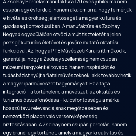
A Zsolnay Porcelánmanufaktúra 170 éves jubileuma nem
csupán egy évforduló, hanem alkalom arra, hogy felmérjük
e kivételes örökség jelentőségét a magyar kultúra és
gazdaság kontextusában. A manufaktúra és Zsolnay
Negyed egyedülállóan ötvözi a múlt tiszteletét a jelen
pezsgő kulturális életével és jövőre mutató oktatási
funkcióval. Az, hogy a PTE Művészeti Kara is itt működik,
garantálja, hogy a Zsolnay szellemiség nem csupán
múzeumi tárgyként él tovább, hanem inspirációt és
tudásbázist nyújt a fiatal művészeknek, akik továbbvihetik
a magyar iparművészet hagyományait. Ez a fajta
integráció – a történelem, a művészet, az oktatás és
turizmus összefonódása – kulcsfontosságú a márka
hosszú távú relevanciájának megőrzésében és
nemzetközi piacon való versenyképesség
biztosításában. A Zsolnay nem csupán porcelán, hanem
egy brand, egy történet, amely a magyar kreativitás és