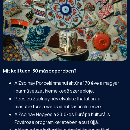
Mit kell tudni 30 másodpercben?
A Zsolnay Porcelánmanufaktúra 170 éve a magyar
iparművészet kiemelkedő szereplője.
Pécs és Zsolnay név elválaszthatatlan, a
manufaktúra a város identitásának része.
A
Zsolnay Negyed
a 2010-es Európa Kulturális
Fővárosa program keretében épült újjá.
A Negyed ma kulturális, oktatási és turisztikai