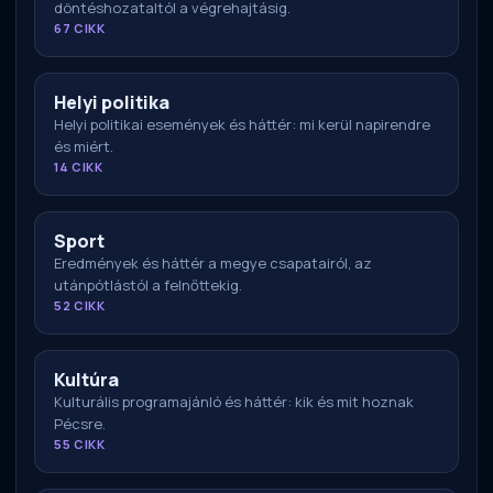
döntéshozataltól a végrehajtásig.
67 CIKK
Helyi politika
Helyi politikai események és háttér: mi kerül napirendre
és miért.
14 CIKK
Sport
Eredmények és háttér a megye csapatairól, az
utánpótlástól a felnőttekig.
52 CIKK
Kultúra
Kulturális programajánló és háttér: kik és mit hoznak
Pécsre.
55 CIKK