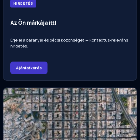
HIRDETÉS
Az Ön márkája itt!
Érje el a baranyai és pécsi közönséget — kontextus-releváns
hirdetés.
Ajánlatkérés