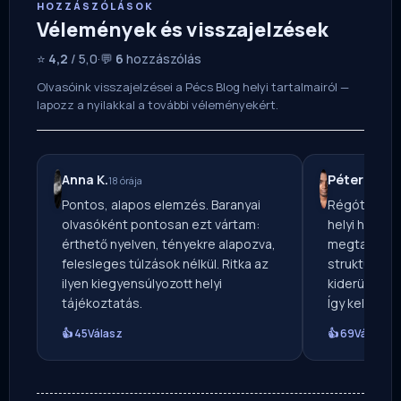
HOZZÁSZÓLÁSOK
Vélemények és visszajelzések
⭐
4,2
/ 5,0
·
💬
6
hozzászólás
Olvasóink visszajelzései a Pécs Blog helyi tartalmairól —
lapozz a nyilakkal a további véleményekért.
Anna K.
Péter B.
18 órája
3 na
Pontos, alapos elemzés. Baranyai
Régóta ker
olvasóként pontosan ezt vártam:
helyi hírforr
érthető nyelven, tényekre alapozva,
megtaláltam.
felesleges túlzások nélkül. Ritka az
strukturálta
ilyen kiegyensúlyozott helyi
kiderül, mé
tájékoztatás.
Így kellene e
👍 45
Válasz
👍 69
Válasz