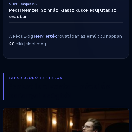
2026. május 25.
Pécsi Nemzeti Színház: Klasszikusok és új utak az
évadban
A Pécs Blog
Helyi érték
rovatában az elmúlt 30 napban
20
cikk jelent meg.
KAPCSOLÓDÓ TARTALOM
Ezeket is olvasta — pécsi és
baranyai szögből