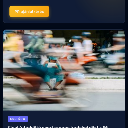
PR ajánlatkérés
KULTúRA
Kínai futárköltő nyert rangos irodalmi díjat – 56