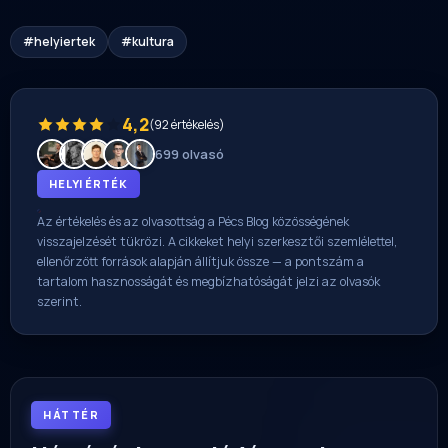
#helyiertek
#kultura
4,2
(92 értékelés)
699 olvasó
HELYI ÉRTÉK
Az értékelés és az olvasottság a Pécs Blog közösségének
visszajelzését tükrözi. A cikkeket helyi szerkesztői szemlélettel,
ellenőrzött források alapján állítjuk össze — a pontszám a
tartalom hasznosságát és megbízhatóságát jelzi az olvasók
szerint.
HÁTTÉR