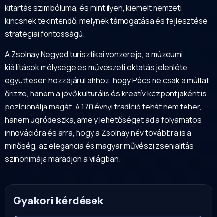
kitartás szimbóluma, és mint ilyen, kiemelt nemzeti
kincsnek tekintendő, melynek támogatása és fejlesztése
stratégiai fontosságú.
A Zsolnay Negyed turisztikai vonzereje, a múzeumi
kiállítások mélysége és művészeti oktatás jelenléte
együttesen hozzájárul ahhoz, hogy Pécs ne csak a múltat
őrizze, hanem a jövő kulturális és kreatív központjaként is
pozícionálja magát. A 170 évnyi tradíció tehát nem teher,
hanem ugródeszka, amely lehetőséget ad a folyamatos
innovációra és arra, hogy a Zsolnay név továbbra is a
minőség, az elegancia és magyar művészi zsenialitás
szinonimája maradjon a világban.
Gyakori kérdések