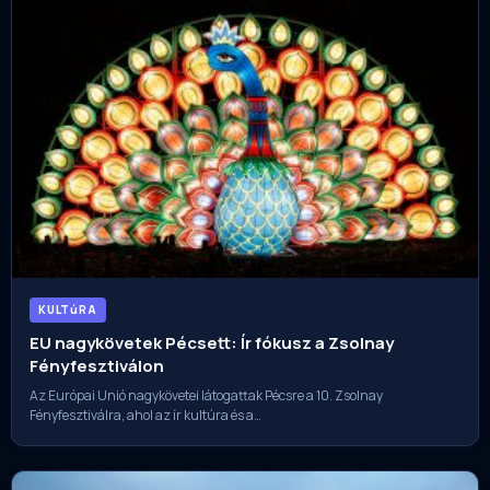
KULTúRA
EU nagykövetek Pécsett: Ír fókusz a Zsolnay
Fényfesztiválon
Az Európai Unió nagykövetei látogattak Pécsre a 10. Zsolnay
Fényfesztiválra, ahol az ír kultúra és a…