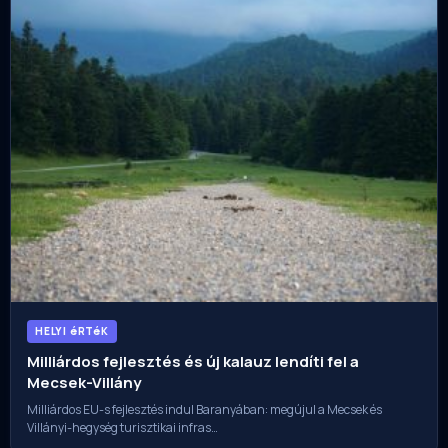
HELYI éRTéK
Milliárdos fejlesztés és új kalauz lendíti fel a
Mecsek-Villány
Milliárdos EU-s fejlesztés indul Baranyában: megújul a Mecsek és
Villányi-hegység turisztikai infras…