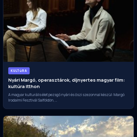
KULTúRA
Nyári Margó, operasztárok, díjnyertes magyar film:
kultúra itthon
A magyar kulturális élet pezsgő nyári és őszi szezonnal készül: Margó
Irodalmi Fesztivál Salföldön, …