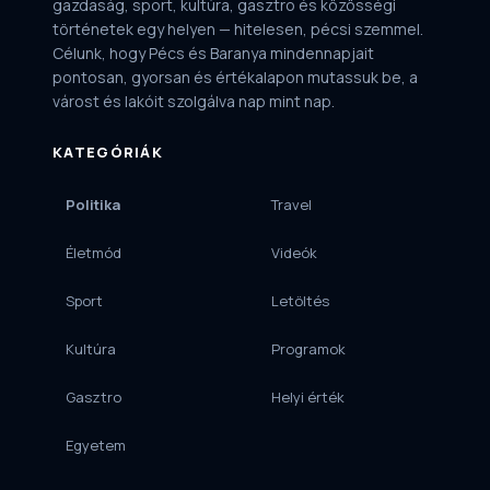
gazdaság, sport, kultúra, gasztro és közösségi
történetek egy helyen — hitelesen, pécsi szemmel.
Célunk, hogy Pécs és Baranya mindennapjait
pontosan, gyorsan és értékalapon mutassuk be, a
várost és lakóit szolgálva nap mint nap.
KATEGÓRIÁK
Politika
Travel
Életmód
Videók
Sport
Letöltés
Kultúra
Programok
Gasztro
Helyi érték
Egyetem