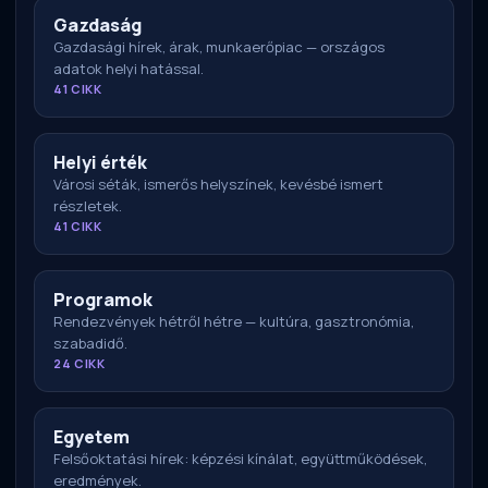
Gazdaság
Gazdasági hírek, árak, munkaerőpiac — országos
adatok helyi hatással.
41 CIKK
Helyi érték
Városi séták, ismerős helyszínek, kevésbé ismert
részletek.
41 CIKK
Programok
Rendezvények hétről hétre — kultúra, gasztronómia,
szabadidő.
24 CIKK
Egyetem
Felsőoktatási hírek: képzési kínálat, együttműködések,
eredmények.