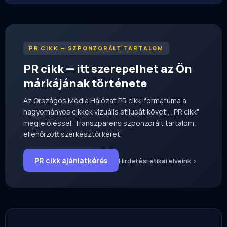
PR CIKK — SZPONZORÁLT TARTALOM
PR cikk — itt szerepelhet az Ön
márkájának története
Az Országos Média Hálózat PR cikk-formátuma a
hagyományos cikkek vizuális stílusát követi, „PR cikk"
megjelöléssel. Transzparens szponzorált tartalom,
ellenőrzött szerkesztői keret.
PR cikk ajánlatkérés
Hirdetési etikai elveink ›