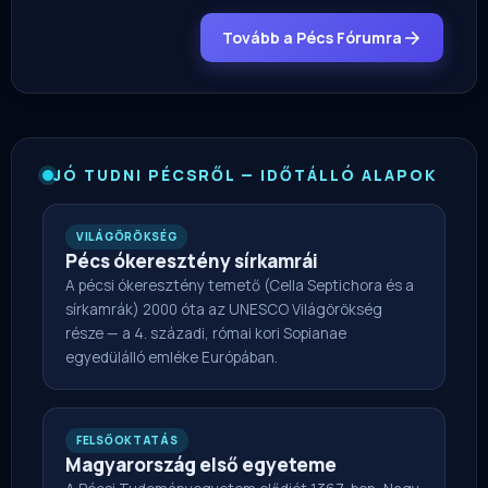
Tovább a Pécs Fórumra
JÓ TUDNI PÉCSRŐL — IDŐTÁLLÓ ALAPOK
VILÁGÖRÖKSÉG
Pécs ókeresztény sírkamrái
A pécsi ókeresztény temető (Cella Septichora és a
sírkamrák) 2000 óta az UNESCO Világörökség
része — a 4. századi, római kori Sopianae
egyedülálló emléke Európában.
FELSŐOKTATÁS
Magyarország első egyeteme