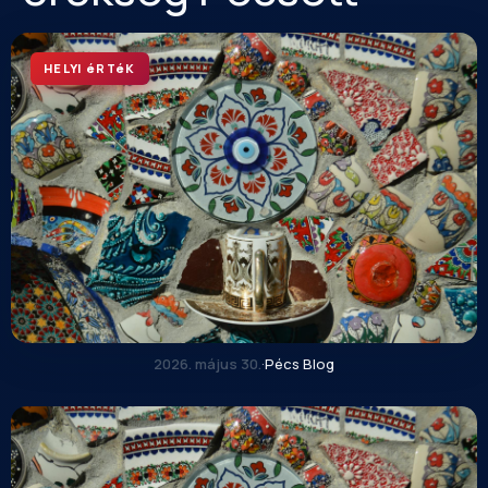
HELYI éRTéK
2026. május 30.
·
Pécs Blog