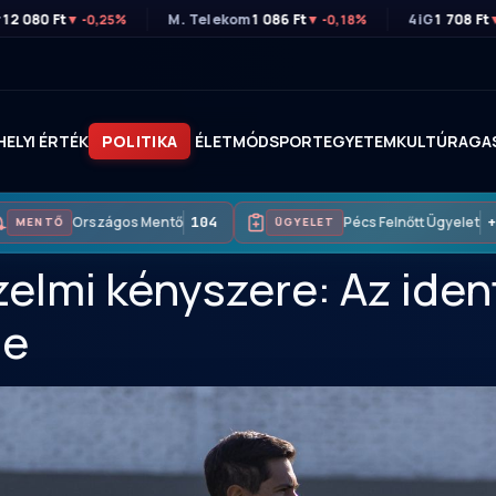
r
12 080 Ft
M. Telekom
1 086 Ft
4iG
1 708 Ft
▼ -0,25%
▼ -0,18%
HELYI ÉRTÉK
POLITIKA
ÉLETMÓD
SPORT
EGYETEM
KULTÚRA
GA
Országos Mentő
104
Pécs Felnőtt Ügyelet
+36
MENTŐ
ÜGYELET
elmi kényszere: Az ident
ge