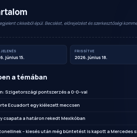
artalom
 megjelent cikkeiből épül. Becslést, előrejelzést és szerkesztőségi kom
JELENÉS
FRISSÍTVE
6. június 15.
2026. június 18.
ben a témában
n: Szigetországi pontszerzés a 0-0-val
erte Ecuadort egy kiélezett meccsen
ay csapata a határon rekedt Mexikóban
tonellinek – kiesés után még büntetést is kapott a Mercedes s