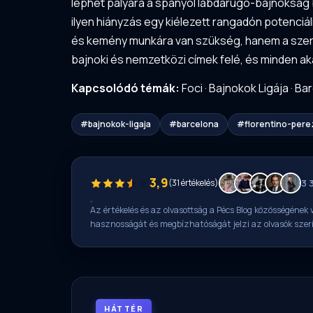
léphet pályára a spanyol labdarúgó-bajnokság 
ilyen hiányzás egy kiélezett rangadón potenci
és kemény munkára van szükség, hanem a szere
bajnoki és nemzetközi címek felé, és minden ak
Kapcsolódó témák:
Foci
·
Bajnokok Ligája
·
Bar
#bajnokok-ligaja
#barcelona
#florentino-pere
3,9
(31 értékelés)
3 
Az értékelés és az olvasottság a Pécs Blog közösségének v
hasznosságát és megbízhatóságát jelzi az olvasók szer
HÁTTÉR