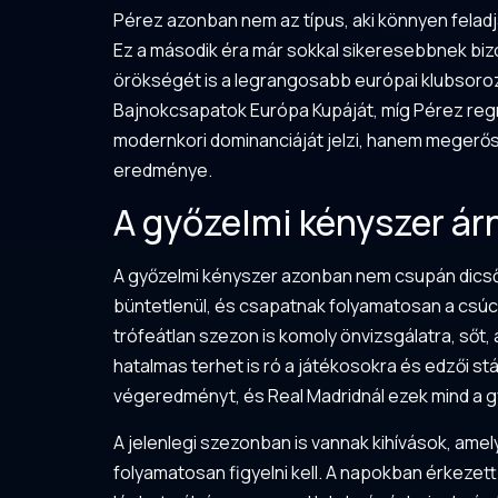
Pérez azonban nem az típus, aki könnyen feladj
Ez a második éra már sokkal sikeresebbnek biz
örökségét is a legrangosabb európai klubsoro
Bajnokcsapatok Európa Kupáját, míg Pérez regnál
modernkori dominanciáját jelzi, hanem megerősíti
eredménye.
A győzelmi kényszer árn
A győzelmi kényszer azonban nem csupán dicsős
büntetlenül, és csapatnak folyamatosan a csúcson
trófeátlan szezon is komoly önvizsgálatra, sőt, 
hatalmas terhet is ró a játékosokra és edzői stá
végeredményt, és Real Madridnál ezek mind a g
A jelenlegi szezonban is vannak kihívások, ame
folyamatosan figyelni kell. A napokban érkezett