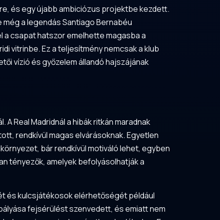
ére, és egy újabb ambiciózus projektbe kezdett.
zte még a legendás Santiago Bernabéu
el a csapat hatszor emelhette magasba a
di vitrinbe. Ez a teljesítmény nemcsak a klub
zetői vízió és győzelem állandó hajszájának
 A Real Madridnál a hibák ritkán maradnak
ított, rendkívül magas elvárásoknak. Egyetlen
a környezet, bár rendkívül motiváló lehet, egyben
olyan tényezők, amelyek befolyásolhatják a
gét és kulcsjátékosok elérhetőségét például
ppályása fejsérülést szenvedett, és emiatt nem