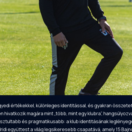
yedi értékekkel, különleges identitással, és gyakran összetet
en hivatkozik magára mint „több, mint egy klubra”, hangsúlyozv
isztultabb és pragmatikusabb: a klub identitásának leglényeg
di együttest a világ legsikeresebb csapatává, amely 15 Bajn