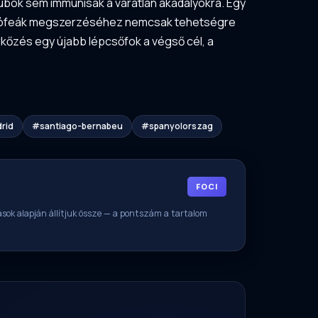
ubok sem immunisak a váratlan akadályokra. Egy
 a trófeák megszerzéséhez nemcsak tehetségre
őzés egy újabb lépcsőfok a végső cél, a
rid
#santiago-bernabeu
#spanyolorszag
FOCI
rrások alapján állítjuk össze — a pontszám a tartalom