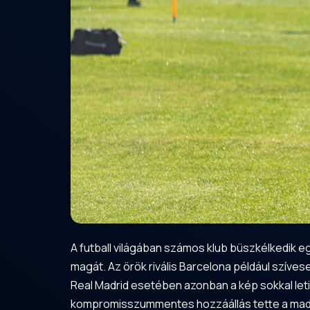
A futball világában számos klub büszkélkedik eg
magát. Az örök rivális Barcelona például szíves
Real Madrid esetében azonban a kép sokkal let
kompromisszummentes hozzáállás tette a madri