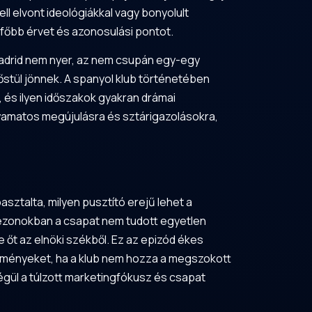
ll elvont ideológiákkal vagy bonyolult
egfőbb érvet és azonosulási pontot.
 Madrid nem nyer, az nem csupán egy-egy
őstül jönnek. A spanyol klub történetében
 és ilyen időszakok gyakran drámai
lyamatos megújulásra és sztárigazolásokra,
asztalta, milyen pusztító erejű lehet a
zezonokban a csapat nem tudott egyetlen
e őt az elnöki székből. Ez az epizód ékes
ezményeket, ha a klub nem hozza a megszokott
égül a túlzott marketingfókusz és csapat