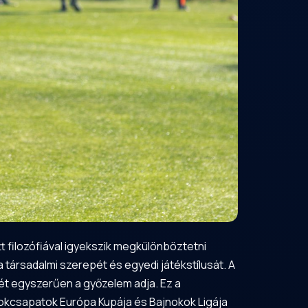
t filozófiával igyekszik megkülönböztetni
a társadalmi szerepét és egyedi játékstílusát. A
ét egyszerűen a győzelem adja. Ez a
okcsapatok Európa Kupája és Bajnokok Ligája