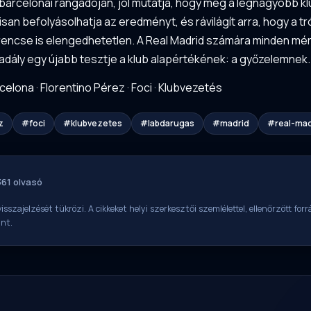
barcelonai rangadóján, jól mutatja, hogy még a legnagyobb kl
álisan befolyásolhatja az eredményt, és rávilágít arra, hogy
ncse is elengedhetetlen. A Real Madrid számára minden mérk
adály egy újabb tesztje a klub alapértékének: a győzelemnek.
celona
·
Florentino Pérez
·
Foci
·
Klubvezetés
z
#foci
#klubvezetes
#labdarugas
#madrid
#real-mad
361 olvasó
isszajelzését tükrözi. A cikkeket helyi szerkesztői szemlélettel, ellenőrzött fo
int.