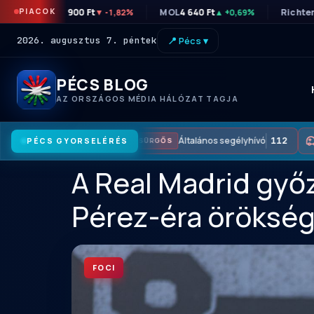
PIACOK
OTP
45 900 Ft
MOL
4 640 Ft
Richte
▼ -1,82%
▲ +0,69%
2026. augusztus 7. péntek
📍 Pécs ▾
PÉCS BLOG
AZ ORSZÁGOS MÉDIA HÁLÓZAT TAGJA
Általános segélyhívó
112
PÉCS GYORSELÉRÉS
SÜRGŐS
A Real Madrid győz
Pérez-éra öröksé
FOCI