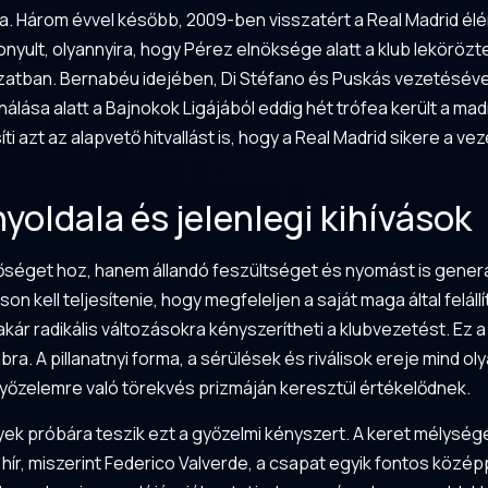
a. Három évvel később, 2009-ben visszatért a Real Madrid él
onyult, olyannyira, hogy Pérez elnöksége alatt a klub lekörö
zatban. Bernabéu idejében, Di Stéfano és Puskás vezetésév
ása alatt a Bajnokok Ligájából eddig hét trófea került a madri
 azt az alapvető hitvallást is, hogy a Real Madrid sikere a ve
yoldala és jelenlegi kihívások
éget hoz, hanem állandó feszültséget és nyomást is generál.
 kell teljesítenie, hogy megfeleljen a saját maga által feláll
akár radikális változásokra kényszerítheti a klubvezetést. Ez 
bra. A pillanatnyi forma, a sérülések és riválisok ereje mind 
yőzelemre való törekvés prizmáján keresztül értékelődnek.
lyek próbára teszik ezt a győzelmi kényszert. A keret mélysé
 hír, miszerint Federico Valverde, a csapat egyik fontos közé