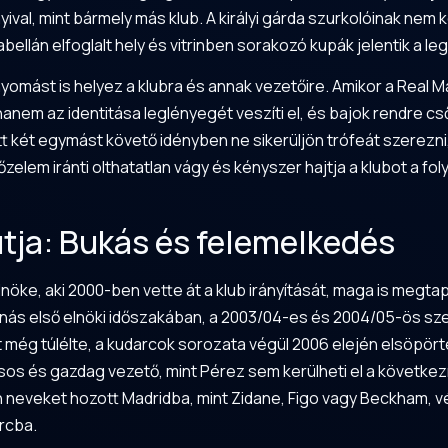
val, mint bármely más klub. A királyi gárda szurkolóinak nem ke
abellán elfoglalt hely és vitrinben sorakozó kupák jelentik a l
yomást is helyez a klubra és annak vezetőire. Amikor a Real
anem az identitása leglényegét veszíti el, és bajok rendre cs
 két egymást követő idényben ne sikerüljön trófeát szerezni,
lem iránti olthatatlan vágy és kényszer hajtja a klubot a fo
tja: Bukás és felemelkedés
nöke, aki 2000-ben vette át a klub irányítását, maga is megtap
nás első elnöki időszakában, a 2003/04-es és 2004/05-ös s
yt még túlélte, a kudarcok sorozata végül 2006 elején elsöpört
sos és gazdag vezető, mint Pérez sem kerülheti el a követk
n neveket hozott Madridba, mint Zidane, Figo vagy Beckham, v
rcba.