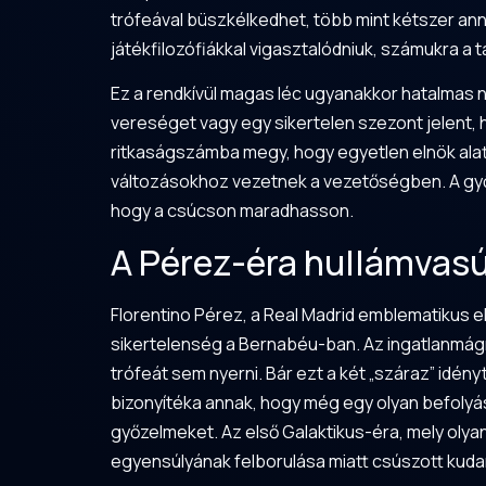
trófeával büszkélkedhet, több mint kétszer annyi
játékfilozófiákkal vigasztalódniuk, számukra a t
Ez a rendkívül magas léc ugyanakkor hatalmas n
vereséget vagy egy sikertelen szezont jelent, h
ritkaságszámba megy, hogy egyetlen elnök alatt
változásokhoz vezetnek a vezetőségben. A győze
hogy a csúcson maradhasson.
A Pérez-éra hullámvasú
Florentino Pérez, a Real Madrid emblematikus el
sikertelenség a Bernabéu-ban. Az ingatlanmág
trófeát sem nyerni. Bár ezt a két „száraz” idén
bizonyítéka annak, hogy még egy olyan befolyá
győzelmeket. Az első Galaktikus-éra, mely olya
egyensúlyának felborulása miatt csúszott kuda