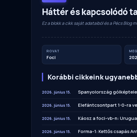
Háttér és kapcsolódó t
Ez a blokk a cikk saját adataiból és a Pécs Blog
ROVAT
MEG
Foci
202
Korábbi cikkeink ugyaneb
Spanyolország gólképtele
2026. június 15.
Elefántcsontpart 1-0-ra v
2026. június 15.
Káosz a foci-vb-n: Urugu
2026. június 15.
Forma-1: Kettős csapás An
2026. június 15.