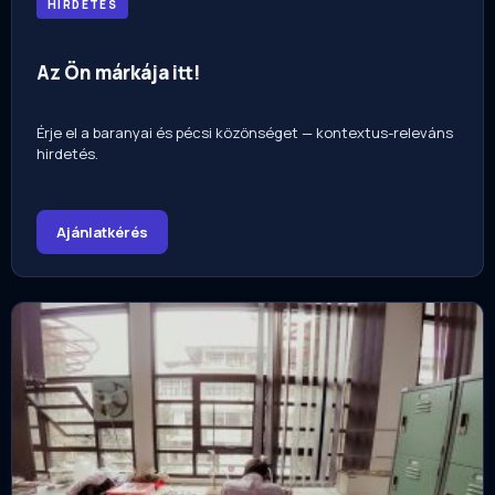
HIRDETÉS
Az Ön márkája itt!
Érje el a baranyai és pécsi közönséget — kontextus-releváns
hirdetés.
Ajánlatkérés