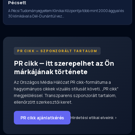
Pécsett
A Pécsi Tudományegyetem Klinikai Központja több mint 2000 ággyal és
30 klinikával a Dél-Dunántúl vez…
PR CIKK — SZPONZORÁLT TARTALOM
PR cikk — itt szerepelhet az Ön
márkájának története
Az Országos Média Hálózat PR cikk-formátuma a
hagyományos cikkek vizuális stílusát követi, „PR cikk"
megjelöléssel. Transzparens szponzorált tartalom,
ellenőrzött szerkesztői keret.
PR cikk ajánlatkérés
Hirdetési etikai elveink ›