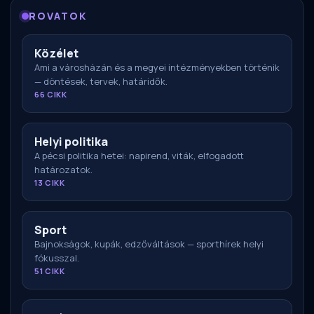
ROVATOK
Közélet
Ami a városházán és a megyei intézményekben történik
— döntések, tervek, határidők.
66 CIKK
Helyi politika
A pécsi politika hetei: napirend, viták, elfogadott
határozatok.
13 CIKK
Sport
Bajnokságok, kupák, edzőváltások — sporthírek helyi
fókusszal.
51 CIKK