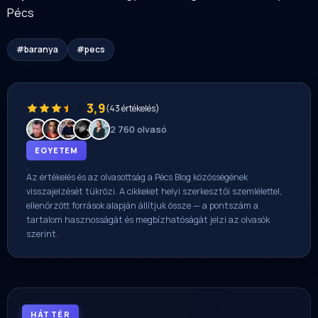
Pécs
#baranya
#pecs
3,9
(43 értékelés)
2 760 olvasó
EGYETEM
Az értékelés és az olvasottság a Pécs Blog közösségének
visszajelzését tükrözi. A cikkeket helyi szerkesztői szemlélettel,
ellenőrzött források alapján állítjuk össze — a pontszám a
tartalom hasznosságát és megbízhatóságát jelzi az olvasók
szerint.
HÁTTÉR