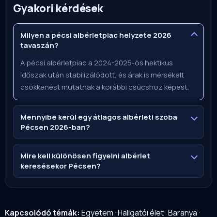
Gyakori kérdések
Milyen a pécsi albérletpiac helyzete 2026
tavaszán?
A pécsi albérletpiac a 2024-2025-ös hektikus
időszak után stabilizálódott, és árak is mérsékelt
csökkenést mutatnak a korábbi csúcshoz képest.
Mennyibe kerül egy átlagos albérleti szoba
Pécsen 2026-ban?
Mire kell különösen figyelni albérlet
keresésekor Pécsen?
Kapcsolódó témák:
Egyetem
·
Hallgatói élet
·
Baranya
·