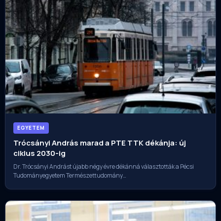
EGYETEM
Trócsányi András marad a PTE TTK dékánja: új
ciklus 2030-ig
Dr. Trócsányi Andrást újabb négy évre dékánná választották a Pécsi
Tudományegyetem Természettudomány…