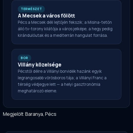
TERMÉSZET
A Mecsek a város fölött
Pécs a Mecsek déli lejtőjén fekszik; a Misina-tetőn
álló tv-torony kilátója a város jelképe, a hegy pedig
kirándulóutak és a mediterrán hangulat forrása.
BOR
Villány közelsége
Pécstől délre a Villányi borvidék hazánk egyik
legrangosabb vörösboros tája; a Villányi Franc a
térség védjegye lett — a helyi gasztronómia
meghatározó eleme.
Megjelölt
Baranya
,
Pécs