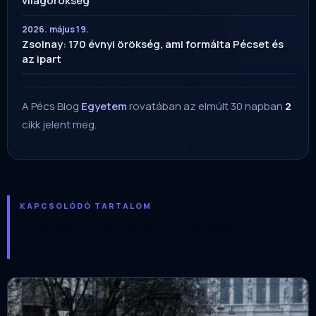
világörökség
2026. május 19.
Zsolnay: 170 évnyi örökség, ami formálta Pécset és
az ipart
A Pécs Blog
Egyetem
rovatában az elmúlt 30 napban
2
cikk jelent meg.
KAPCSOLÓDÓ TARTALOM
Ezeket is olvasta — pécsi és
baranyai szögből