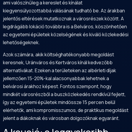
ami valószínűleg a kereslet és kínálat
kiegyensúlyozottabbá válásának tudható be. Az árakban
jelentős eltérések mutatkoznak a városrészek között. A
legdrágább lokáció továbbra is a Belváros, köszönhetően
az egyetemi épületek közelségének és kiváló közlekedési
lehetőségeknek.
Azok számára, akik költséghatékonyabb megoldást
keresnek, Uránváros és Kertváros kínál kedvezőbb
alternatívákat. Ezeken a területeken az albérleti díjak
jellemzően 15-20%-kal alacsonyabbak lehetnek a
belvárosi árakhoz képest. Fontos szempont, hogy
mindkét városrészből a buszközlekedés rendkívül fejlett,
így az egyetemi épületek mindössze 15 percen belül
elérhetők, ami kompromisszumos, de praktikus megoldást
jelent a diákoknak és városban dolgozóknak egyaránt.