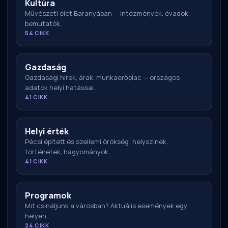
Kultúra
Művészeti élet Baranyában — intézmények, évadok,
bemutatók.
54 CIKK
Gazdaság
Gazdasági hírek, árak, munkaerőpiac — országos
adatok helyi hatással.
41 CIKK
Helyi érték
Pécsi épített és szellemi örökség: helyszínek,
történetek, hagyományok.
41 CIKK
Programok
Mit csináljunk a városban? Aktuális események egy
helyen.
24 CIKK