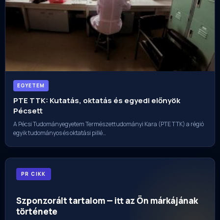
EGYETEM
PTE TTK: Kutatás, oktatás és egyedi előnyök
Pécsett
A Pécsi Tudományegyetem Természettudományi Kara (PTE TTK) a régió
egyik tudományos és oktatási pillé…
PR CIKK
Szponzorált tartalom — itt az Ön márkájának
története