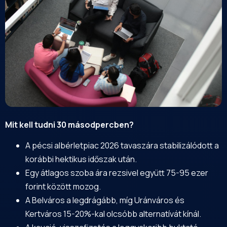
Mit kell tudni 30 másodpercben?
A pécsi albérletpiac 2026 tavaszára stabilizálódott a
korábbi hektikus időszak után.
Egy átlagos szoba ára rezsivel együtt 75-95 ezer
forint között mozog.
A
Belváros
a legdrágább, míg Uránváros és
Kertváros 15-20%-kal olcsóbb alternatívát kínál.