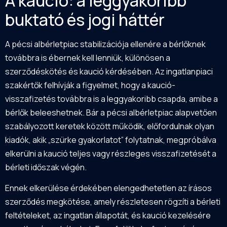
A kaució: a leggyakoribb
buktató és jogi háttér
A pécsi albérletpiac stabilizációja ellenére a bérlőknek
továbbra is ébernek kell lenniük, különösen a
szerződéskötés és kaució kérdésében. Az ingatlanpiaci
szakértők felhívják a figyelmet, hogy a kaució-
visszafizetés továbbra is a leggyakoribb csapda, amibe a
bérlők beleeshetnek. Bár a pécsi albérletpiac alapvetően
szabályozott keretek között működik, előfordulnak olyan
kiadók, akik „szürke gyakorlatot” folytatnak, megpróbálva
elkerülni a kaució teljes vagy részleges visszafizetését a
bérleti időszak végén.
Ennek elkerülése érdekében elengedhetetlen az írásos
szerződés megkötése, amely részletesen rögzíti a bérleti
feltételeket, az ingatlan állapotát, és kaució kezelésére