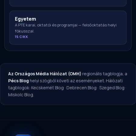
Egyetem
A PTE karai, oktatói és programjai — felsőoktatás helyi
fókusszal.
15 CIKK
Az Országos Média Hálózat (OMH)
regionális tagblogja, a
Pécs Blog
helyi szögből követi az eseményeket. Hálózati
tagblogok:
Kecskemét Blog
·
Debrecen Blog
·
Szeged Blog
·
Miskolc Blog
.