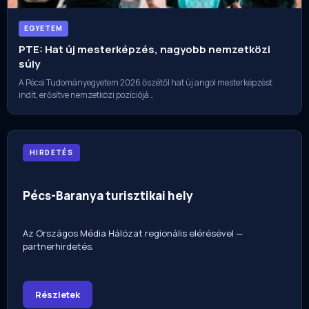
EGYETEM
PTE: Hat új mesterképzés, nagyobb nemzetközi
súly
A Pécsi Tudományegyetem 2026 őszétől hat új angol mesterképzést
indít, erősítve nemzetközi pozíciójá…
HIRDETÉS
Pécs-Baranya turisztikai hely
Az Országos Média Hálózat regionális elérésével —
partnerhirdetés.
Részletek