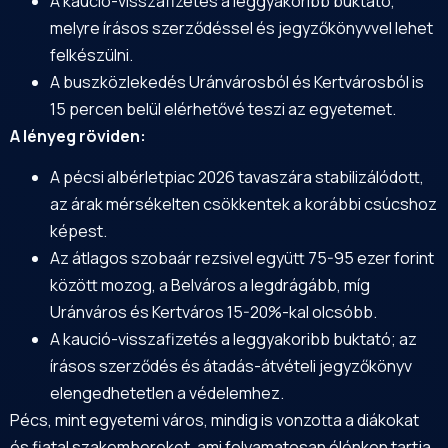
A kaució-visszafizetés a leggyakoribb buktató,
melyre írásos szerződéssel és jegyzőkönyvvel lehet
felkészülni.
A buszközlekedés Uránvárosból és Kertvárosból is
15 percen belül elérhetővé teszi az egyetemet.
A lényeg röviden:
A pécsi albérletpiac 2026 tavaszára stabilizálódott,
az árak mérsékelten csökkentek a korábbi csúcshoz
képest.
Az átlagos szobaár rezsivel együtt 75-95 ezer forint
között mozog, a Belváros a legdrágább, míg
Uránváros és Kertváros 15-20%-kal olcsóbb.
A kaució-visszafizetés a leggyakoribb buktató; az
írásos szerződés és átadás-átvételi jegyzőkönyv
elengedhetetlen a védelemhez.
Pécs, mint egyetemi város, mindig is vonzotta a diákokat
és fiatal szakembereket, ami folyamatosan élénken tartja