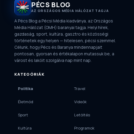
PÉCS BLOG
AZ ORSZÁGOS MÉDIA HÁLÓZAT TAGJA
A Pécs Blog a Pécsi Média kiadványa, az Országos
Média Hálózat (OMH) baranyai tagja. Helyi hírek,
gazdaság, sport, kultúra, gasztro és közösségi
történetek egy helyen — hitelesen, pécsi szemmel.
Célunk, hogy Pécs és Baranya mindennapjait
pontosan, gyorsan és értékalapon mutassuk be, a
várost és lakóit szolgálva nap mint nap.
KATEGÓRIÁK
Politika
Travel
Életmód
Videók
Sport
Letöltés
Kultúra
Programok