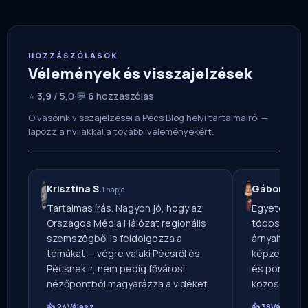
HOZZÁSZÓLÁSOK
Vélemények és visszajelzések
⭐
3,9
/ 5,0
·
💬
6
hozzászólás
Olvasóink visszajelzései a Pécs Blog helyi tartalmairól —
lapozz a nyilakkal a további véleményekért.
Krisztina S.
Gábor S.
1 napja
4 na
Tartalmas írás. Nagyon jó, hogy az
Egyetértek 
Országos Média Hálózat regionális
többségével
szemszögből is feldolgozza a
árnyaltabb k
témákat — végre valaki Pécsről és
képzelni. Mi
Pécsnek ír, nem pedig fővárosi
és pont ettől
nézőpontból magyarázza a vidéket.
közösségi ol
👍 24
Válasz
👍 38
Válasz