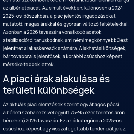
az albérletpiacát. Az elmúlt években, különösen a 2024-
2025-ös időszakban, a piac jelentős ingadozásokat
mutatott, magas árakkal és gyorsan változó feltételekkel.
Azonban a 2026 tavaszára vonatkozó adatok
stabilizációról tanúskodnak, ami némi megkönnyebbülést
jelenthet a lakáskeresők számára. A lakhatási költségek,
bár továbbra is jelentősek, a korábbi csúcshoz képest
mérsékeltebbek lettek.
A piaci árak alakulása és
területi különbségek
Az aktuális piaci elemzések szerint egy átlagos pécsi
albérleti szoba rezsivel együtt 75-95 ezer forintos áron
bérelhető 2026 tavaszán. Ez az árkategória a 2025-ös
csúcshoz képest egy visszafogottabb tendenciát jelez,