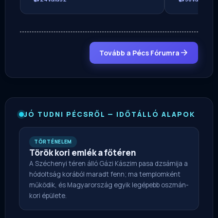
Tovább a Pécs Fórumra
JÓ TUDNI PÉCSRŐL — IDŐTÁLLÓ ALAPOK
TÖRTÉNELEM
Török kori emlék a főtéren
A Széchenyi téren álló Gázi Kászim pasa dzsámija a
hódoltság korából maradt fenn; ma templomként
működik, és Magyarország egyik legépebb oszmán-
kori épülete.