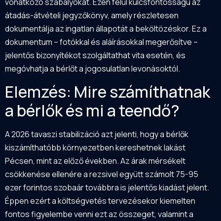
vonatkozó szabályokat. Ezen felül kulcsfontosságú az
átadás-átvételi jegyzőkönyv, amely részletesen
dokumentálja az ingatlan állapotát a beköltözéskor. Ez a
dokumentum – fotókkal és aláírásokkal megerősítve –
jelentős bizonyítékot szolgáltathat vita esetén, és
megóvhatja a bérlőt a jogosulatlan levonásoktól.
Elemzés: Mire számíthatnak
a bérlők és mi a teendő?
A 2026 tavaszi stabilizáció azt jelenti, hogy a bérlők
kiszámíthatóbb környezetben kereshetnek lakást
Pécsen, mint az előző években. Az árak mérsékelt
csökkenése ellenére a rezsivel együtt számolt 75-95
ezer forintos szobaár továbbra is jelentős kiadást jelent.
Éppen ezért a költségvetés tervezésekor kiemelten
fontos figyelembe venni ezt az összeget, valamint a