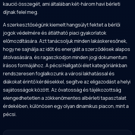
kaució összegét, ami általában két-három havi bérleti
díjnak felel meg.
A szerkesztőségünk kiemelt hangsúlyt fektet a bérlői
jogok védelmére és átlátható piaci gyakorlatok
előmozdítására. Azt tanácsoljuk minden lakáskeresőnek,
hogy ne sajnálja az időt és energiát a szerződések alapos
átolvasására, és ragaszkodjon minden jogi dokumentum
írásos formájához. A pécsi Hallgatói élet kategóriánkban
rendszeresen foglalkozunk a városi lakhatással és
diákokat érintő kérdésekkel, segítve az eligazodást a helyi
sajátosságok között. Az óvatosság és tájékozottság
elengedhetetlen a zökkenőmentes albérleti tapasztalat
érdekében, különösen egy olyan dinamikus piacon, mint a
pécsi.