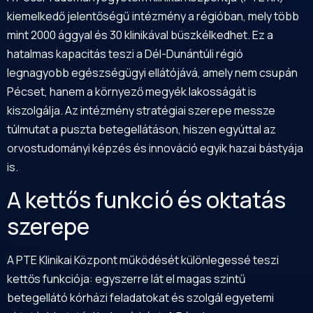
kiemelkedő jelentőségű intézmény a régióban, mely több
mint 2000 ággyal és 30 klinikával büszkélkedhet. Ez a
hatalmas kapacitás teszi a Dél-Dunántúli régió
legnagyobb egészségügyi ellátójává, amely nem csupán
Pécset, hanem a környező megyék lakosságát is
kiszolgálja. Az intézmény stratégiai szerepe messze
túlmutat a puszta betegellátáson, hiszen egyúttal az
orvostudományi képzés és innováció egyik hazai bástyája
is.
A kettős funkció és oktatás
szerepe
A PTE Klinikai Központ működését különlegessé teszi
kettős funkciója: egyszerre lát el magas szintű
betegellátó kórházi feladatokat és szolgál egyetemi