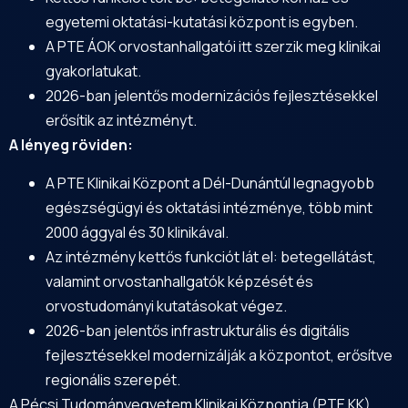
egyetemi oktatási-kutatási központ is egyben.
A PTE ÁOK orvostanhallgatói itt szerzik meg klinikai
gyakorlatukat.
2026-ban jelentős modernizációs fejlesztésekkel
erősítik az intézményt.
A lényeg röviden:
A PTE Klinikai Központ a Dél-Dunántúl legnagyobb
egészségügyi és oktatási intézménye, több mint
2000 ággyal és 30 klinikával.
Az intézmény kettős funkciót lát el: betegellátást,
valamint orvostanhallgatók képzését és
orvostudományi kutatásokat végez.
2026-ban jelentős infrastrukturális és digitális
fejlesztésekkel modernizálják a központot, erősítve
regionális szerepét.
A Pécsi Tudományegyetem Klinikai Központja (PTE KK)