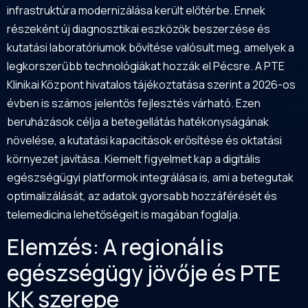
infrastruktúra modernizálása került előtérbe. Ennek
részeként új diagnosztikai eszközök beszerzése és
kutatási laboratóriumok bővítése valósult meg, amelyek a
legkorszerűbb technológiákat hozzák el Pécsre. A PTE
Klinikai Központ hivatalos tájékoztatása szerint a 2026-os
évben is számos jelentős fejlesztés várható. Ezen
beruházások célja a betegellátás hatékonyságának
növelése, a kutatási kapacitások erősítése és oktatási
környezet javítása. Kiemelt figyelmet kap a digitális
egészségügyi platformok integrálása is, ami a betegutak
optimalizálását, az adatok gyorsabb hozzáférését és
telemedicina lehetőségeit is magában foglalja.
Elemzés: A regionális
egészségügy jövője és PTE
KK szerepe