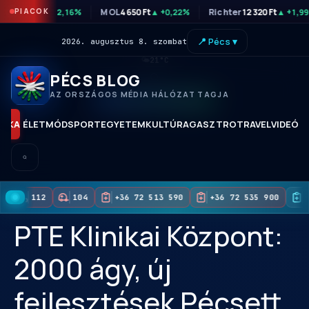
TP
46 890 Ft
PIACOK
MOL
4 650 Ft
Richter
12 320 Ft
▲ +2,16%
▲ +0,22%
▲ +1,9
📍 Pécs ▾
2026. augusztus 8. szombat
🌤
21°C
PÉCS BLOG
AZ ORSZÁGOS MÉDIA HÁLÓZAT TAGJA
KORAI HOZZÁFÉRÉS
TIKA
ÉLETMÓD
SPORT
EGYETEM
KULTÚRA
GASZTRO
TRAVEL
VIDEÓK
112
104
+36 72 513 590
+36 72 535 900
+
PTE Klinikai Központ:
2000 ágy, új
fejlesztések Pécsett