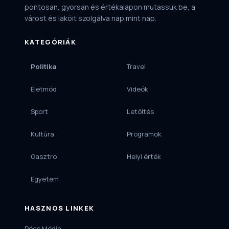
pontosan, gyorsan és értékalapon mutassuk be, a
várost és lakóit szolgálva nap mint nap.
KATEGÓRIÁK
Politika
Travel
Életmód
Videók
Sport
Letöltés
Kultúra
Programok
Gasztro
Helyi érték
Egyetem
HASZNOS LINKEK
Pécs Média