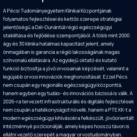
A Pécsi Tudományegyetem Klinikai Központjának
folyamatos fejlesztései és kettős szerepe stratégiai
jelentőségű a Dél-Dunántúli régió egészségügyi
stabilitása és fejlődése szempontjából. A több mint 2000
ágy és 30 klinika hatalmas kapacitást jelent, amely
önmagában is garancia a régió lakosságának magas
színvonalú ellátására. Az egyidejű oktató és kutató
funkció biztosítja a jövő orvosainak képzését, valamint a
legújabb orvosi innovációk meghonosítását. Ezzel Pécs
nem csupán egy regionális egészségügyi központtá,
hanem egyben egy tudás- és innovációs bázissá is válik. A
2026-ra tervezett infrastrukturális és digitális fejlesztések
nem csupán a hatékonyságot növelik, hanem a PTE KK-t a
modern egészségügyi kihívásokra felkészült, jövőorientált
intézménnyé pozícionálják, amely képes hosszú távon is
ellátni vezető szerepét a magyar orvostudományban.