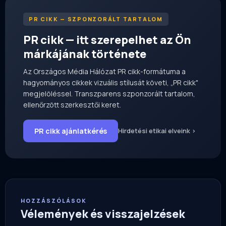
PR CIKK — SZPONZORÁLT TARTALOM
PR cikk — itt szerepelhet az Ön
márkájának története
Az Országos Média Hálózat PR cikk-formátuma a
hagyományos cikkek vizuális stílusát követi, „PR cikk"
megjelöléssel. Transzparens szponzorált tartalom,
ellenőrzött szerkesztői keret.
PR cikk ajánlatkérés
Hirdetési etikai elveink ›
HOZZÁSZÓLÁSOK
Vélemények és visszajelzések