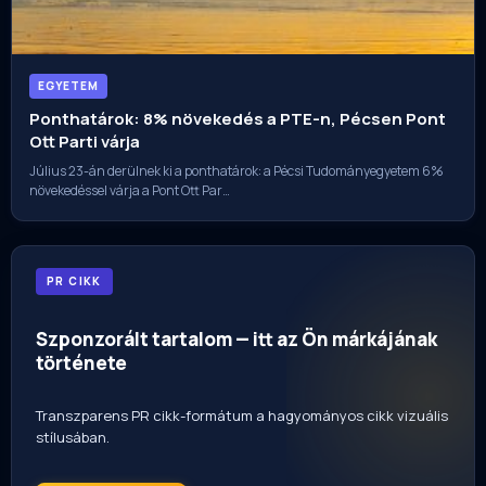
EGYETEM
Ponthatárok: 8% növekedés a PTE-n, Pécsen Pont
Ott Parti várja
Július 23-án derülnek ki a ponthatárok: a Pécsi Tudományegyetem 6%
növekedéssel várja a Pont Ott Par…
PR CIKK
Szponzorált tartalom — itt az Ön márkájának
története
Transzparens PR cikk-formátum a hagyományos cikk vizuális
stílusában.