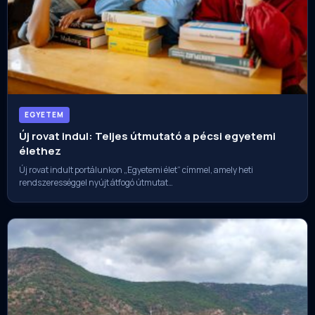
EGYETEM
Új rovat indul: Teljes útmutató a pécsi egyetemi
élethez
Új rovat indult portálunkon „Egyetemi élet” címmel, amely heti
rendszerességgel nyújt átfogó útmutat…