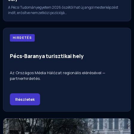
A Pécsi Tudományegyetem 2026 őszétől hat új angol mesterképzést
indít, erősítve nemzetközi pozíciójá…
HIRDETÉS
Pécs-Baranya turisztikai hely
Az Országos Média Hálózat regionális elérésével —
partnerhirdetés.
Részletek