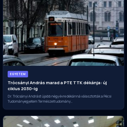
EGYETEM
Trócsányi András marad a PTE TTK dékánja: új
ciklus 2030-ig
Dr. Trócsányi Andrást újabb négy évre dékánná választották a Pécsi
Tudományegyetem Természettudomány…