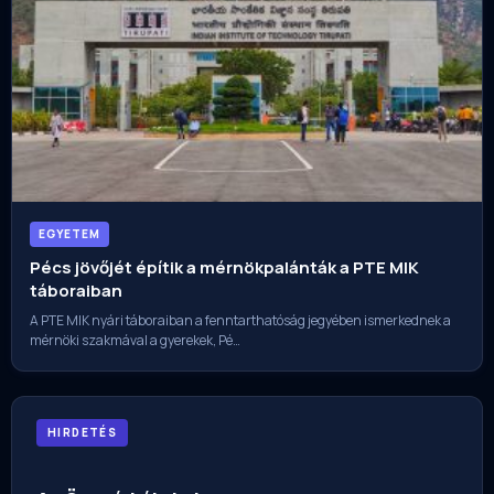
EGYETEM
Pécs jövőjét építik a mérnökpalánták a PTE MIK
táboraiban
A PTE MIK nyári táboraiban a fenntarthatóság jegyében ismerkednek a
mérnöki szakmával a gyerekek, Pé…
HIRDETÉS