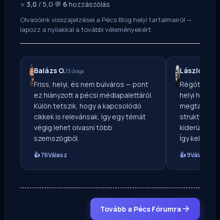
⭐
3,0
/ 5,0
·
💬
6
hozzászólás
Olvasóink visszajelzései a Pécs Blog helyi tartalmairól —
lapozz a nyilakkal a további véleményekért.
Balázs O.
László T.
13 órája
5 n
Friss, helyi, és nem bulváros — pont
Régóta ker
ez hiányzott a pécsi médiapalettáról.
helyi hírforr
Külön tetszik, hogy a kapcsolódó
megtaláltam.
cikkek is relevánsak, így egy témát
strukturálta
végig lehet olvasni több
kiderül, mé
szemszögből.
Így kellene e
👍 76
Válasz
👍 9
Válasz
Tovább a Pécs Fórumra