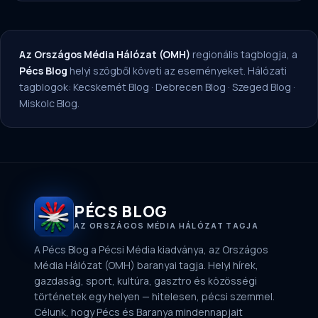
Az Országos Média Hálózat (OMH)
regionális tagblogja, a
Pécs Blog
helyi szögből követi az eseményeket. Hálózati
tagblogok:
Kecskemét Blog
·
Debrecen Blog
·
Szeged Blog
·
Miskolc Blog
.
PÉCS BLOG
AZ ORSZÁGOS MÉDIA HÁLÓZAT TAGJA
A Pécs Blog a Pécsi Média kiadványa, az Országos
Média Hálózat (OMH) baranyai tagja. Helyi hírek,
gazdaság, sport, kultúra, gasztro és közösségi
történetek egy helyen — hitelesen, pécsi szemmel.
Célunk, hogy Pécs és Baranya mindennapjait