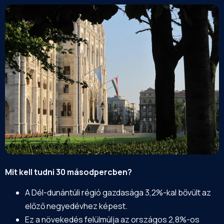
Mit kell tudni 30 másodpercben?
A Dél-dunántúli régió gazdasága 3,2%-kal bővült az
előző negyedévhez képest.
Ez a növekedés felülmúlja az országos 2,8%-os