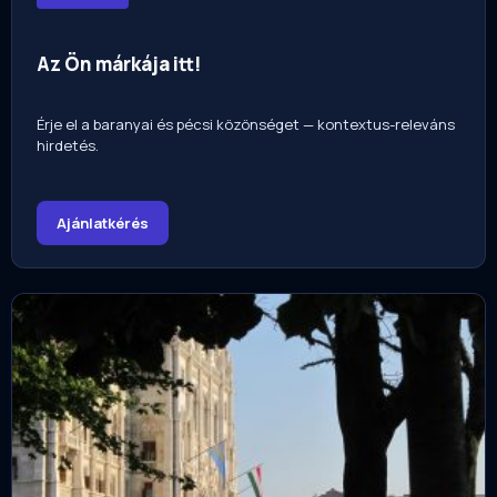
Az Ön márkája itt!
Érje el a baranyai és pécsi közönséget — kontextus-releváns
hirdetés.
Ajánlatkérés