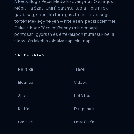
A Pécs Blog a Pécsi Média kiadványa, az Országos
Média Hálózat (OMH) baranyai tagja. Helyi hírek,
gazdaság, sport, kultúra, gasztro és közösségi
történetek egy helyen — hitelesen, pécsi szemmel.
Célunk, hogy Pécs és Baranya mindennapjait
pontosan, gyorsan és értékalapon mutassuk be, a
várost és lakóit szolgálva nap mint nap.
KATEGÓRIÁK
Politika
Travel
Életmód
Videók
Sport
Letöltés
Kultúra
Programok
Gasztro
Helyi érték