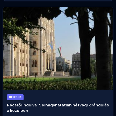
BELFöLD
Pécsről indulva: 5 kihagyhatatlan hétvégi kirándulás
a közelben