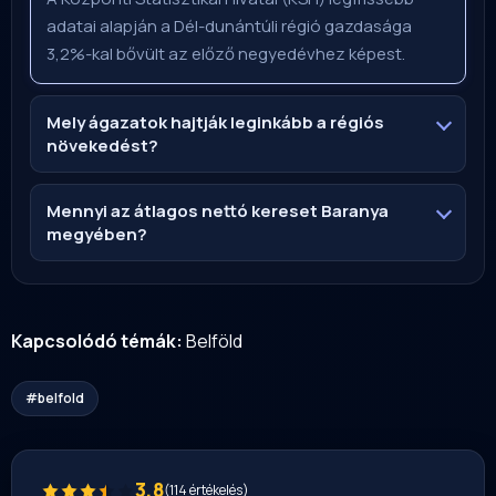
adatai alapján a Dél-dunántúli régió gazdasága
3,2%-kal bővült az előző negyedévhez képest.
Mely ágazatok hajtják leginkább a régiós
növekedést?
Mennyi az átlagos nettó kereset Baranya
megyében?
Kapcsolódó témák:
Belföld
#belfold
3,8
(114 értékelés)