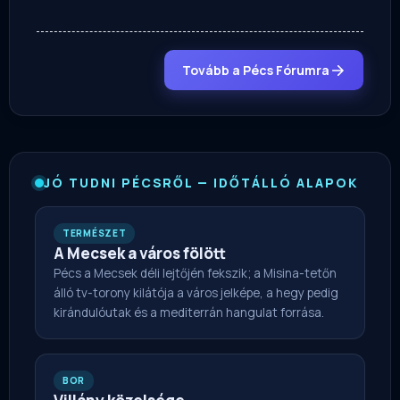
Tovább a Pécs Fórumra
JÓ TUDNI PÉCSRŐL — IDŐTÁLLÓ ALAPOK
TERMÉSZET
A Mecsek a város fölött
Pécs a Mecsek déli lejtőjén fekszik; a Misina-tetőn
álló tv-torony kilátója a város jelképe, a hegy pedig
kirándulóutak és a mediterrán hangulat forrása.
BOR