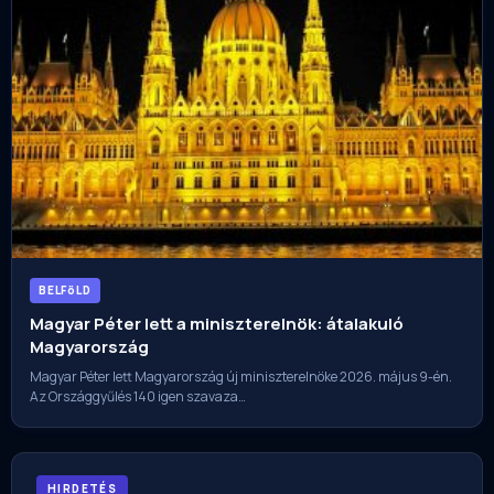
BELFöLD
Magyar Péter lett a miniszterelnök: átalakuló
Magyarország
Magyar Péter lett Magyarország új miniszterelnöke 2026. május 9-én.
Az Országgyűlés 140 igen szavaza…
HIRDETÉS