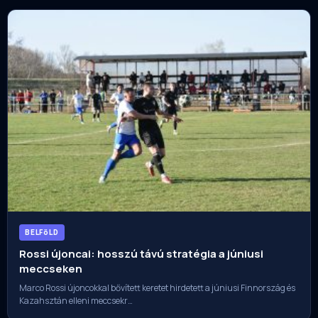
BELFöLD
Rossi újoncai: hosszú távú stratégia a júniusi
meccseken
Marco Rossi újoncokkal bővített keretet hirdetett a júniusi Finnország és
Kazahsztán elleni meccsekr…