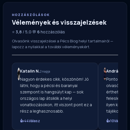
HOZZÁSZÓLÁSOK
Vélemények és visszajelzések
⭐
3,8
/ 5,0
·
💬
6
hozzászólás
Olvasóink visszajelzései a Pécs Blog helyi tartalmairól —
lapozz a nyilakkal a további véleményekért.
Katalin N.
András F.
2 napja
5 n
Nagyon érdekes cikk, köszönöm! Jó
Pontos, ala
látni, hogy a pécsi és baranyai
olvasóként 
szempont is hangsúlyt kap — sok
érthető nyel
országos lap átsiklik a helyi
felesleges t
vonatkozásokon, itt viszont pont ez a
ilyen kiegye
rész a leghasznosabb.
tájékoztatá
👍 44
Válasz
👍 10
Válasz