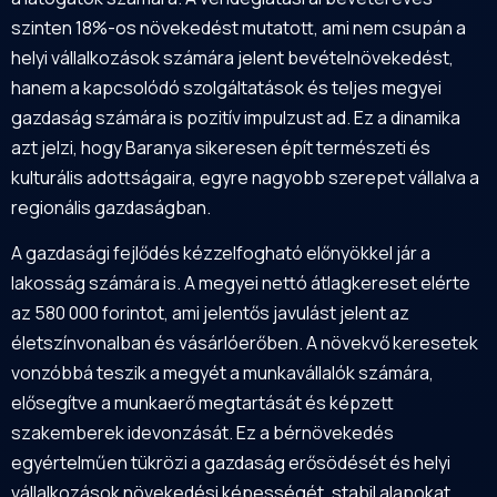
szinten 18%-os növekedést mutatott, ami nem csupán a
helyi vállalkozások számára jelent bevételnövekedést,
hanem a kapcsolódó szolgáltatások és teljes megyei
gazdaság számára is pozitív impulzust ad. Ez a dinamika
azt jelzi, hogy Baranya sikeresen épít természeti és
kulturális adottságaira, egyre nagyobb szerepet vállalva a
regionális gazdaságban.
A gazdasági fejlődés kézzelfogható előnyökkel jár a
lakosság számára is. A megyei nettó átlagkereset elérte
az 580 000 forintot, ami jelentős javulást jelent az
életszínvonalban és vásárlóerőben. A növekvő keresetek
vonzóbbá teszik a megyét a munkavállalók számára,
elősegítve a munkaerő megtartását és képzett
szakemberek idevonzását. Ez a bérnövekedés
egyértelműen tükrözi a gazdaság erősödését és helyi
vállalkozások növekedési képességét, stabil alapokat