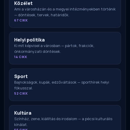
Közélet
Ami a városházán és a megyei intézményekben történik
— döntések, tervek, határidők.
67 CIKK
Helyi politika
Ki mit képvisel a városban — pártok, frakciók,
önkormányzati döntések.
14 CIKK
Sport
Bajnokságok, kupák, edzőváltások — sporthírek helyi
fókusszal.
52 CIKK
Kultúra
Színház, zene, kiállítás és irodalom — a pécsi kulturális
kínálat.
55 CIKK