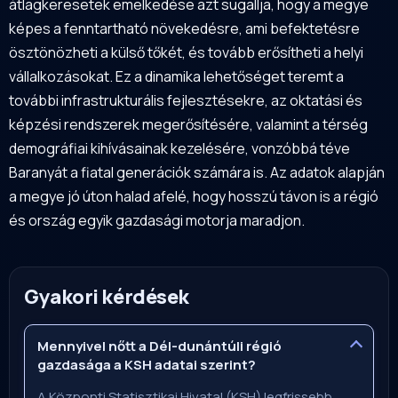
átlagkeresetek emelkedése azt sugallja, hogy a megye
képes a fenntartható növekedésre, ami befektetésre
ösztönözheti a külső tőkét, és tovább erősítheti a helyi
vállalkozásokat. Ez a dinamika lehetőséget teremt a
további infrastrukturális fejlesztésekre, az oktatási és
képzési rendszerek megerősítésére, valamint a térség
demográfiai kihívásainak kezelésére, vonzóbbá téve
Baranyát a fiatal generációk számára is. Az adatok alapján
a megye jó úton halad afelé, hogy hosszú távon is a régió
és ország egyik gazdasági motorja maradjon.
Gyakori kérdések
Mennyivel nőtt a Dél-dunántúli régió
gazdasága a KSH adatai szerint?
A Központi Statisztikai Hivatal (KSH) legfrissebb