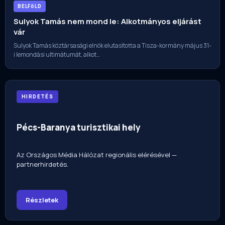
BELFöLD
Sulyok Tamás nem mond le: Alkotmányos eljárást
vár
Sulyok Tamás köztársasági elnök elutasította a Tisza-kormány május 31-
i lemondási ultimátumát, alkot…
HIRDETÉS
Pécs-Baranya turisztikai hely
Az Országos Média Hálózat regionális elérésével —
partnerhirdetés.
Részletek