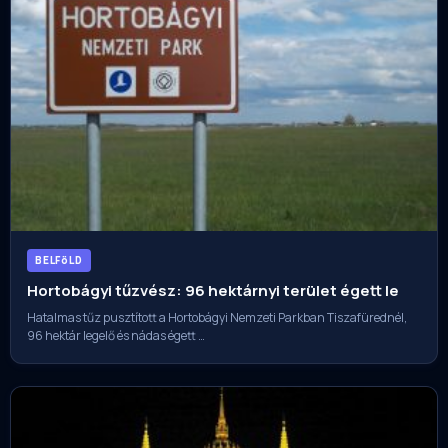
BELFöLD
Hortobágyi tűzvész: 96 hektárnyi terület égett le
Hatalmas tűz pusztított a Hortobágyi Nemzeti Parkban Tiszafürednél,
96 hektár legelő és nádas égett …