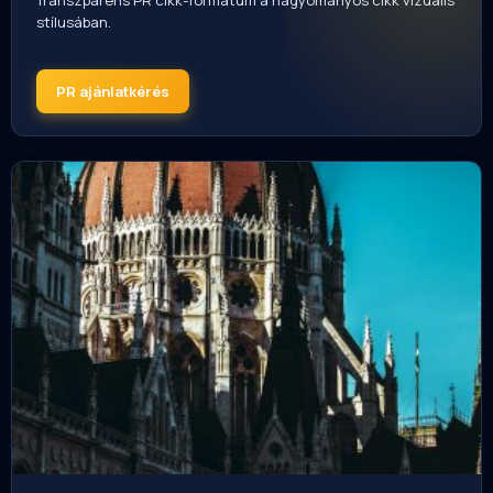
Transzparens PR cikk-formátum a hagyományos cikk vizuális
stílusában.
PR ajánlatkérés