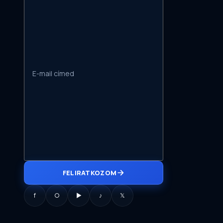
FELIRATKOZOM
f
○
▶
♪
𝕏