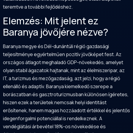
teremtve a további fejlődéshez.
Elemzés: Mit jelent ez
Baranya jövőjére nézve?
Baranya megye és Dél-dunántúli régió gazdasági
teljesítménye egyértelműen pozitív jövőképet fest. Az
országos átlagot meghaladó GDP-növekedés, amelyet
olyan stabil ágazatok hajtanak, mint az élelmiszeripar, az
IT, a turizmus és mezőgazdaság, azt jelzi, hogy a régió
ellenálló és adaptív. Baranya kiemelkedő szerepe a
borászatban és gasztroturizmusban különösen ígéretes,
hiszen ezek a területek nemcsak helyi identitást
erősítenek, hanem magas hozzáadott értékkel és jelentős
idegenforgalmi potenciállal is rendelkeznek. A
vendéglátási árbevétel 18%-os növekedése és