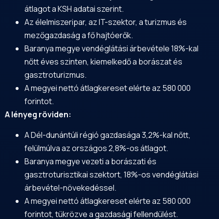
átlagot a KSH adatai szerint.
Az élelmiszeripar, az IT-szektor, a turizmus és
mezőgazdaság a fő hajtóerők.
Baranya megye vendéglátási árbevétele 18%-kal
nőtt éves szinten, kiemelkedő a borászat és
gasztroturizmus.
A megyei nettó átlagkereset elérte az 580 000
forintot.
A lényeg röviden:
A Dél-dunántúli régió gazdasága 3,2%-kal nőtt,
felülmúlva az országos 2,8%-os átlagot.
Baranya megye vezeti a borászati és
gasztroturisztikai szektort, 18%-os vendéglátási
árbevétel-növekedéssel.
A megyei nettó átlagkereset elérte az 580 000
forintot, tükrözve a gazdasági fellendülést.