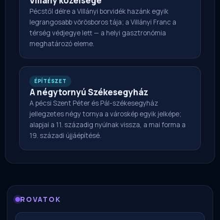
Villány közelsége
Pécstől délre a Villányi borvidék hazánk egyik
legrangosabb vörösboros tája; a Villányi Franc a
térség védjegye lett — a helyi gasztronómia
meghatározó eleme.
ÉPÍTÉSZET
A négytornyú Székesegyház
A pécsi Szent Péter és Pál-székesegyház
jellegzetes négy tornya a városkép egyik jelképe;
alapjai a 11. századig nyúlnak vissza, a mai forma a
19. századi újjáépítésé.
ROVATOK