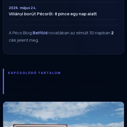
2026. május 24.
Villányi borút Pécsről: 8 pince egy nap alatt
A Pécs Blog
Belföld
rovatában az elmúlt 30 napban
2
cikk jelent meg.
KAPCSOLÓDÓ TARTALOM
Ezeket is olvasta — pécsi és
baranyai szögből