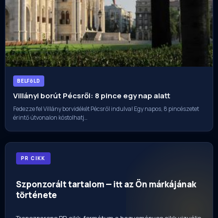
BELFöLD
Villányi borút Pécsről: 8 pince egy nap alatt
Fedezze fel Villány borvidékét Pécsről indulva! Egy napos, 8 pincészetet
érintő útvonalon kóstolhatj…
PR CIKK
Szponzorált tartalom — itt az Ön márkájának
története