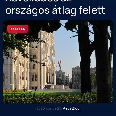
országos átlag felett
BELFöLD
2026. május 28.
·
Pécs Blog