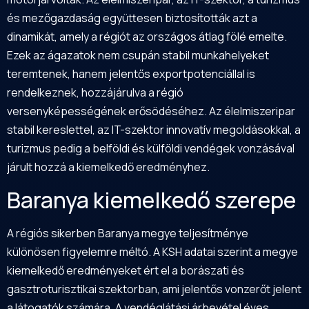
és mezőgazdaság együttesen biztosították azt a
dinamikát, amely a régiót az országos átlag fölé emelte.
Ezek az ágazatok nem csupán stabil munkahelyeket
teremtenek, hanem jelentős exportpotenciállal is
rendelkeznek, hozzájárulva a régió
versenyképességének erősödéséhez. Az élelmiszeripar
stabil kereslettel, az IT-szektor innovatív megoldásokkal, a
turizmus pedig a belföldi és külföldi vendégek vonzásával
járult hozzá a kiemelkedő eredményhez.
Baranya kiemelkedő szerepe
A régiós sikerben
Baranya
megye teljesítménye
különösen figyelemre méltó. A KSH adatai szerint a megye
kiemelkedő eredményeket ért el a borászati és
gasztroturisztikai szektorban, ami jelentős vonzerőt jelent
a látogatók számára. A vendéglátási árbevétel éves