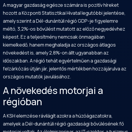
A magyar gazdaság egésze számára is pozitív híreket
hozott a Központi Statisztikai Hivatal legutóbbi jelentése,
amely szerint a Dél-dunántúli régió GDP-je figyelemre
méltó, 3,2%-os bővülést mutatott az előző negyedévhez
képest. Ez a teljesítmény nemcsak önmagában
kiemelkedő, hanem meghaladja az országos átlagos
növekedést is, amely 2,8%-on állt ugyanabban az
időszakban. A régió tehát egyértelműen a gazdasági
felzárkózás útján jár, jelentős mértékben hozzájárulva az
országos mutatók javulásához.
A növekedés motorjai a
régióban
A KSH elemzése rávilágít azokra a húzóágazatokra,
amelyek a Dél-dunántúli régió gazdasági bővülésének fő
motorjai voltak. Az élelmiszeripar, az IT-szektor, a turizmus