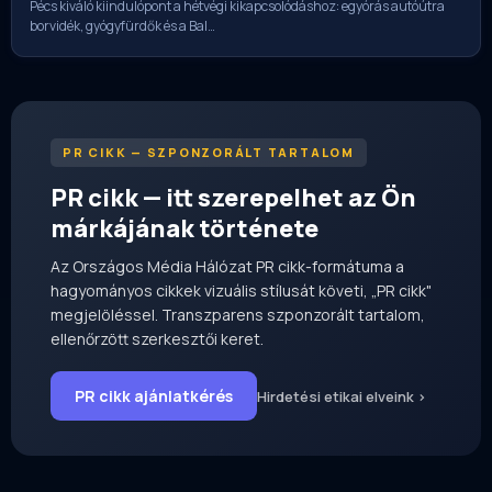
Pécs kiváló kiindulópont a hétvégi kikapcsolódáshoz: egyórás autóútra
borvidék, gyógyfürdők és a Bal…
PR CIKK — SZPONZORÁLT TARTALOM
PR cikk — itt szerepelhet az Ön
márkájának története
Az Országos Média Hálózat PR cikk-formátuma a
hagyományos cikkek vizuális stílusát követi, „PR cikk"
megjelöléssel. Transzparens szponzorált tartalom,
ellenőrzött szerkesztői keret.
PR cikk ajánlatkérés
Hirdetési etikai elveink ›