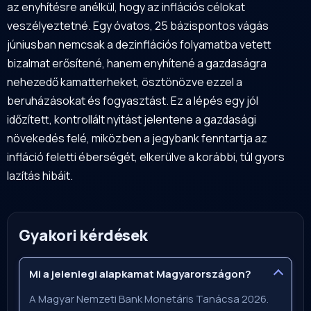
az enyhítésre anélkül, hogy az inflációs célokat
veszélyeztetné. Egy óvatos, 25 bázispontos vágás
júniusban nemcsak a dezinflációs folyamatba vetett
bizalmat erősítené, hanem enyhítené a gazdaságra
nehezedő kamatterheket, ösztönözve ezzel a
beruházásokat és fogyasztást. Ez a lépés egy jól
időzített, kontrollált nyitást jelentene a gazdasági
növekedés felé, miközben a jegybank fenntartja az
infláció feletti éberségét, elkerülve a korábbi, túl gyors
lazítás hibáit.
Gyakori kérdések
Mi a jelenlegi alapkamat Magyarországon?
A Magyar Nemzeti Bank Monetáris Tanácsa 2026.