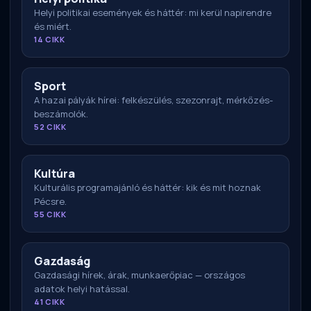
Helyi politikai események és háttér: mi kerül napirendre
és miért.
14 CIKK
Sport
A hazai pályák hírei: felkészülés, szezonrajt, mérkőzés-
beszámolók.
52 CIKK
Kultúra
Kulturális programajánló és háttér: kik és mit hoznak
Pécsre.
55 CIKK
Gazdaság
Gazdasági hírek, árak, munkaerőpiac — országos
adatok helyi hatással.
41 CIKK