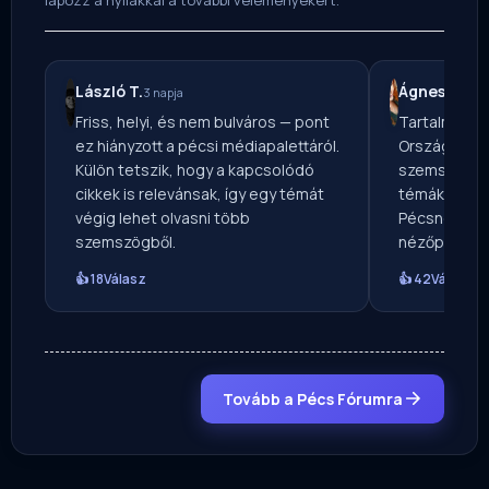
László T.
Ágnes M.
3 napja
2 na
Friss, helyi, és nem bulváros — pont
Tartalmas ír
ez hiányzott a pécsi médiapalettáról.
Országos Mé
Külön tetszik, hogy a kapcsolódó
szemszögből
cikkek is relevánsak, így egy témát
témákat — vé
végig lehet olvasni több
Pécsnek ír, 
szemszögből.
nézőpontból
👍 18
Válasz
👍 42
Válasz
Tovább a Pécs Fórumra