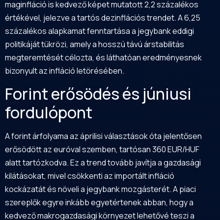
maginfláció is kedvező képet mutatott 2,2 százalékos
értékével, jelezve a tartós dezinflációs trendet. A 6,25
százalékos alapkamat fenntartása a jegybank eddigi
politikáját tükrözi, amely a hosszú távú árstabilitás
megteremtését célozta, és láthatóan eredményesnek
bizonyult az infláció letörésében.
Forint erősödés és júniusi
fordulópont
A forint árfolyama az áprilisi választások óta jelentősen
erősödött az euróval szemben, tartósan 360 EUR/HUF
alatt tartózkodva. Ez a trend tovább javítja a gazdasági
kilátásokat, mivel csökkenti az importált infláció
kockázatát és növeli a jegybank mozgásterét. A piaci
szereplők egyre inkább egyetértenek abban, hogy a
kedvező makrogazdasági környezet lehetővé teszi a