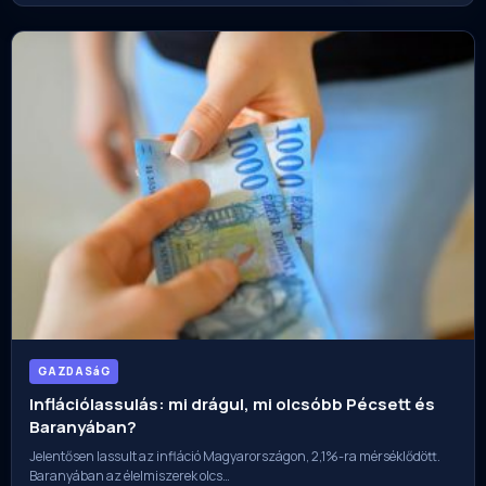
GAZDASáG
Inflációlassulás: mi drágul, mi olcsóbb Pécsett és
Baranyában?
Jelentősen lassult az infláció Magyarországon, 2,1%-ra mérséklődött.
Baranyában az élelmiszerek olcs…