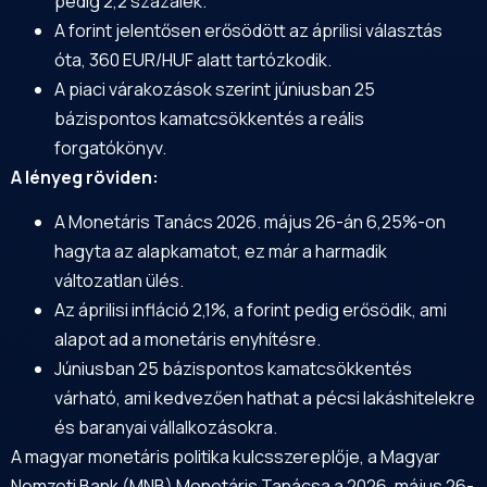
pedig 2,2 százalék.
A forint jelentősen erősödött az áprilisi választás
óta, 360 EUR/HUF alatt tartózkodik.
A piaci várakozások szerint júniusban 25
bázispontos kamatcsökkentés a reális
forgatókönyv.
A lényeg röviden:
A Monetáris Tanács 2026. május 26-án 6,25%-on
hagyta az alapkamatot, ez már a harmadik
változatlan ülés.
Az áprilisi infláció 2,1%, a forint pedig erősödik, ami
alapot ad a monetáris enyhítésre.
Júniusban 25 bázispontos kamatcsökkentés
várható, ami kedvezően hathat a pécsi lakáshitelekre
és baranyai vállalkozásokra.
A magyar monetáris politika kulcsszereplője, a Magyar
Nemzeti Bank (MNB) Monetáris Tanácsa a 2026. május 26-