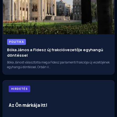
POLITIKA
Bóka János a Fidesz új frakcióvezetője egyhangú
döntéssel
Bóka Jánost választotta meg a Fidesz parlamenti frakciója új vezetőjének
egyhangú döntéssel, Orbán V…
HIRDETÉS
Az Ön márkája itt!