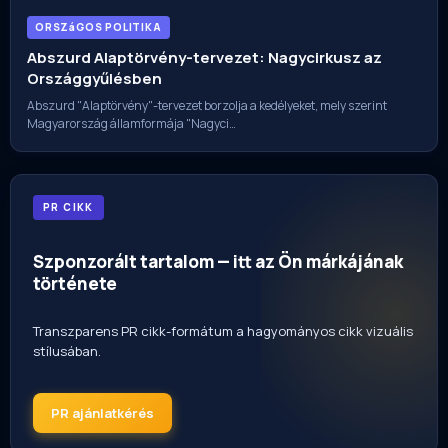
ORSZáGOS POLITIKA
Abszurd Alaptörvény-tervezet: Nagycirkusz az
Országgyűlésben
Abszurd "Alaptörvény"-tervezet borzolja a kedélyeket, mely szerint
Magyarország államformája "Nagyci…
PR CIKK
Szponzorált tartalom — itt az Ön márkájának
története
Transzparens PR cikk-formátum a hagyományos cikk vizuális
stílusában.
PR ajánlatkérés