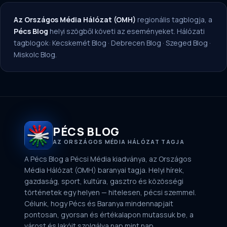
Az Országos Média Hálózat (OMH)
regionális tagblogja, a
Pécs Blog
helyi szögből követi az eseményeket. Hálózati
tagblogok:
Kecskemét Blog
·
Debrecen Blog
·
Szeged Blog
·
Miskolc Blog
.
PÉCS BLOG
AZ ORSZÁGOS MÉDIA HÁLÓZAT TAGJA
A Pécs Blog a Pécsi Média kiadványa, az Országos
Média Hálózat (OMH) baranyai tagja. Helyi hírek,
gazdaság, sport, kultúra, gasztro és közösségi
történetek egy helyen — hitelesen, pécsi szemmel.
Célunk, hogy Pécs és Baranya mindennapjait
pontosan, gyorsan és értékalapon mutassuk be, a
várost és lakóit szolgálva nap mint nap.