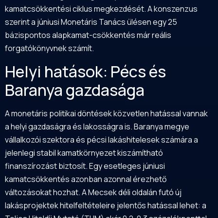
kamatcsökkentési ciklus megkezdését. A konszenzus
szerint a júniusi Monetáris Tanács ülésen egy 25
bázispontos alapkamat-csökkentés már reális
forgatókönyvnek számít.
Helyi hatások: Pécs és
Baranya
gazdasága
A monetáris politikai döntések közvetlen hatással vannak
a helyi gazdaságra és lakosságra is. Baranya megye
vállalkozói szektora és pécsi lakáshitelesek számára a
jelenlegi stabil kamatkörnyezet kiszámítható
finanszírozást biztosít. Egy esetleges júniusi
kamatcsökkentés azonban azonnal érezhető
változásokat hozhat. A
Mecsek
déli oldalán futó új
lakásprojektek hitelfeltételeire jelentős hatással lehet: a