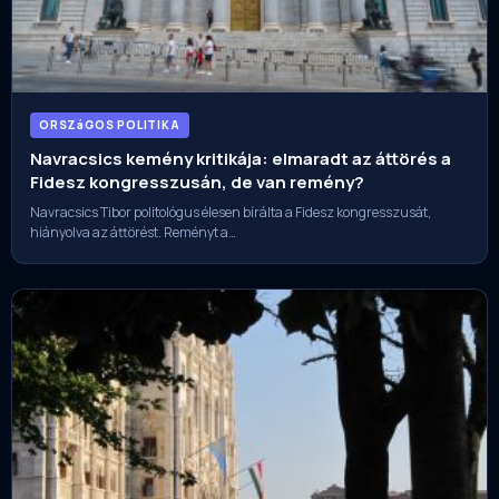
ORSZáGOS POLITIKA
Navracsics kemény kritikája: elmaradt az áttörés a
Fidesz kongresszusán, de van remény?
Navracsics Tibor politológus élesen bírálta a Fidesz kongresszusát,
hiányolva az áttörést. Reményt a…