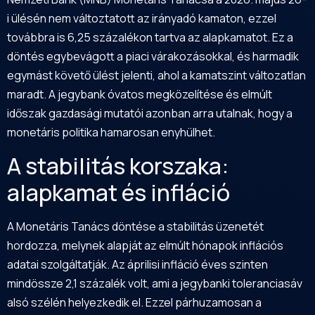
i ülésén nem változtatott az irányadó kamaton, ezzel
továbbra is 6,25 százalékon tartva az alapkamatot. Ez a
döntés egybevágott a piaci várakozásokkal, és harmadik
egymást követő ülést jelenti, ahol a kamatszint változatlan
maradt. A jegybank óvatos megközelítése és elmúlt
időszak gazdasági mutatói azonban arra utalnak, hogy a
monetáris politika hamarosan enyhülhet.
A stabilitás korszaka:
alapkamat és infláció
A Monetáris Tanács döntése a stabilitás üzenetét
hordozza, melynek alapját az elmúlt hónapok inflációs
adatai szolgáltatják. Az áprilisi infláció éves szinten
mindössze 2,1 százalék volt, ami a jegybanki toleranciasáv
alsó szélén helyezkedik el. Ezzel párhuzamosan a