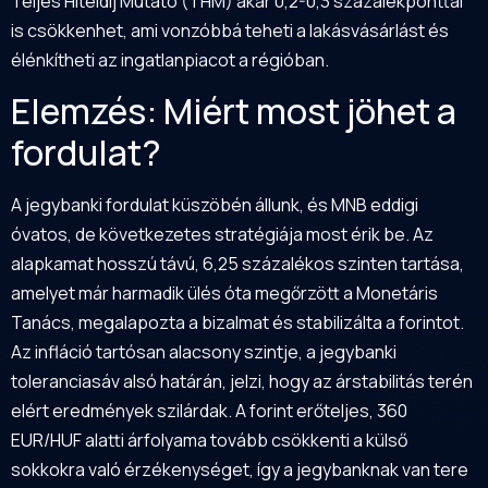
Teljes Hiteldíj Mutató (THM) akár 0,2-0,3 százalékponttal
is csökkenhet, ami vonzóbbá teheti a lakásvásárlást és
élénkítheti az ingatlanpiacot a régióban.
Elemzés: Miért most jöhet a
fordulat?
A jegybanki fordulat küszöbén állunk, és MNB eddigi
óvatos, de következetes stratégiája most érik be. Az
alapkamat hosszú távú, 6,25 százalékos szinten tartása,
amelyet már harmadik ülés óta megőrzött a Monetáris
Tanács, megalapozta a bizalmat és stabilizálta a forintot.
Az infláció tartósan alacsony szintje, a jegybanki
toleranciasáv alsó határán, jelzi, hogy az árstabilitás terén
elért eredmények szilárdak. A forint erőteljes, 360
EUR/HUF alatti árfolyama tovább csökkenti a külső
sokkokra való érzékenységet, így a jegybanknak van tere