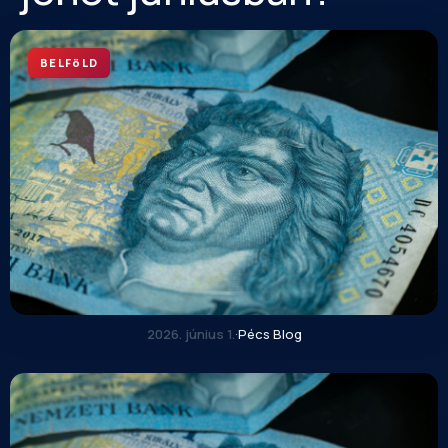
BELFöLD
2026. június 1.
·
Pécs Blog