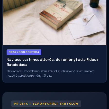
ORSZáGOS POLITIKA
Navracsics: Nincs áttörés, de reményt ad a Fidesz
fiatalodása
Navracsics Tibor volt miniszter szerint a Fidesz kongresszusa nem
hozott áttörést, de reményt lát az…
PR CIKK — SZPONZORÁLT TARTALOM