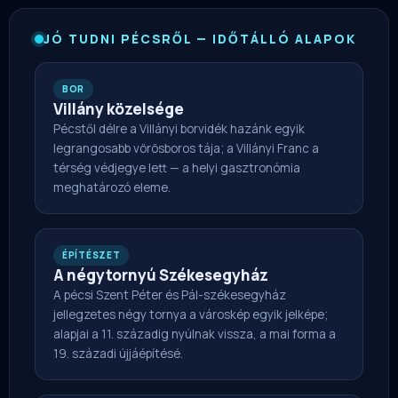
JÓ TUDNI PÉCSRŐL — IDŐTÁLLÓ ALAPOK
BOR
Villány közelsége
Pécstől délre a Villányi borvidék hazánk egyik
legrangosabb vörösboros tája; a Villányi Franc a
térség védjegye lett — a helyi gasztronómia
meghatározó eleme.
ÉPÍTÉSZET
A négytornyú Székesegyház
A pécsi Szent Péter és Pál-székesegyház
jellegzetes négy tornya a városkép egyik jelképe;
alapjai a 11. századig nyúlnak vissza, a mai forma a
19. századi újjáépítésé.