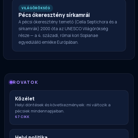
VILÁGÖRÖKSÉG
Pécs ókeresztény sírkamrái
A pécsi ókeresztény temető (Cella Septichora és a
sírkamrák) 2000 óta az UNESCO Világörökség
része — a 4. századi, római kori Sopianae
egyedülálló emléke Európában.
ROVATOK
Közélet
Helyi döntések és következményeik: mi változik a
pécsiek mindennapjaiban.
67 CIKK
Helyi politika