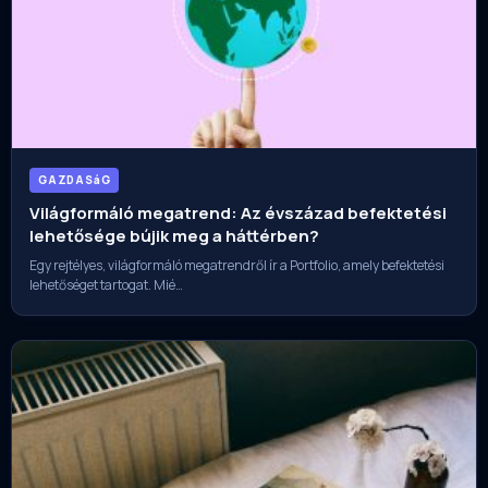
GAZDASáG
Világformáló megatrend: Az évszázad befektetési
lehetősége bújik meg a háttérben?
Egy rejtélyes, világformáló megatrendről ír a Portfolio, amely befektetési
lehetőséget tartogat. Mié…