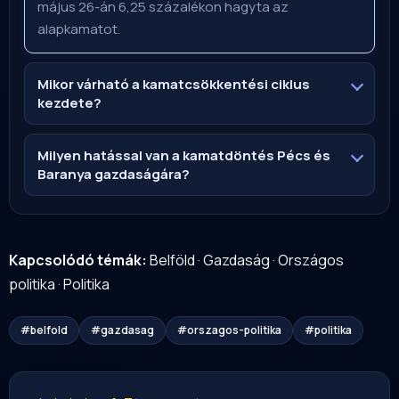
május 26-án 6,25 százalékon hagyta az
alapkamatot.
Mikor várható a kamatcsökkentési ciklus
kezdete?
Milyen hatással van a kamatdöntés Pécs és
Baranya gazdaságára?
Kapcsolódó témák:
Belföld
·
Gazdaság
·
Országos
politika
·
Politika
#belfold
#gazdasag
#orszagos-politika
#politika