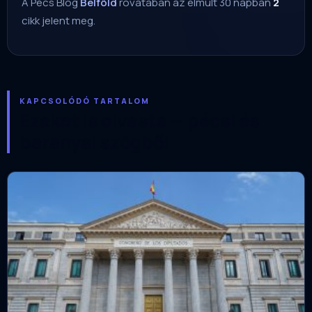
A Pécs Blog
Belföld
rovatában az elmúlt 30 napban
2
cikk jelent meg.
KAPCSOLÓDÓ TARTALOM
Ezeket is olvasta — pécsi és
baranyai szögből