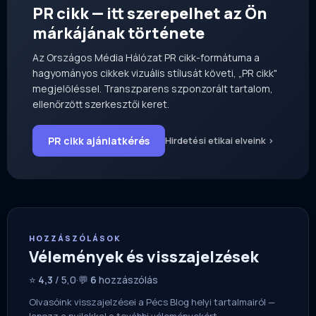
PR cikk — itt szerepelhet az Ön
márkájának története
Az Országos Média Hálózat PR cikk-formátuma a
hagyományos cikkek vizuális stílusát követi, „PR cikk"
megjelöléssel. Transzparens szponzorált tartalom,
ellenőrzött szerkesztői keret.
PR cikk ajánlatkérés
Hirdetési etikai elveink ›
HOZZÁSZÓLÁSOK
Vélemények és visszajelzések
⭐
4,3
/ 5,0
·
💬
6
hozzászólás
Olvasóink visszajelzései a Pécs Blog helyi tartalmairól —
lapozz a nyilakkal a további véleményekért.