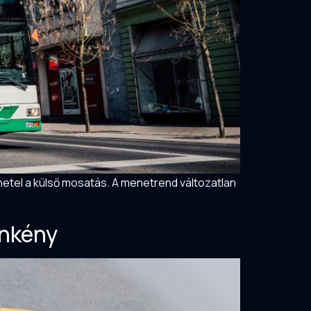
etel a külső mosatás. A menetrend változatlan
önkény