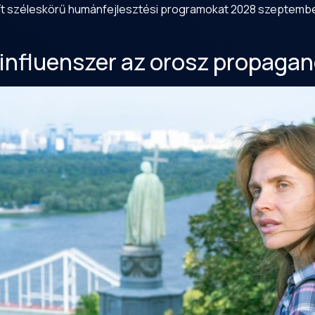
ndít széleskörű humánfejlesztési programokat 2028 szeptembe
influenszer az orosz propagand