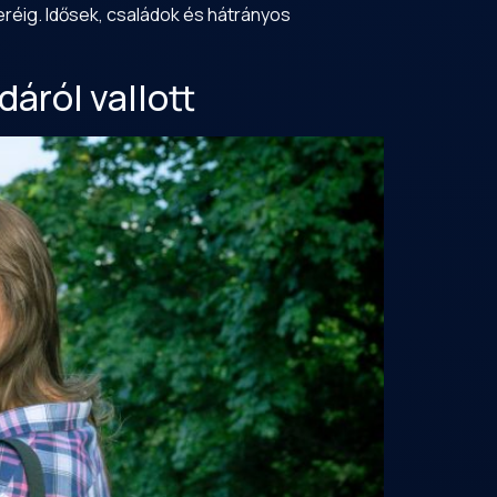
réig. Idősek, családok és hátrányos
áról vallott