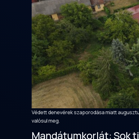
Védett denevérek szaporodása miatt augusztus 
valósul meg.
Mandátumkorlát: Sok ti