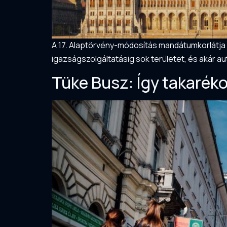
A 17. Alaptörvény-módosítás mandátumkorlátja mi
igazságszolgáltatásig sok területet, és akár 
Tüke Busz: Így takaré