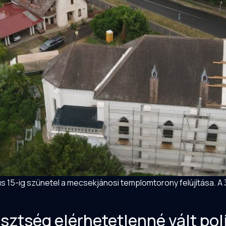
15-ig szünetel a mecsekjánosi templomtorony felújítása. A 
sztség elérhetetlenné vált pol