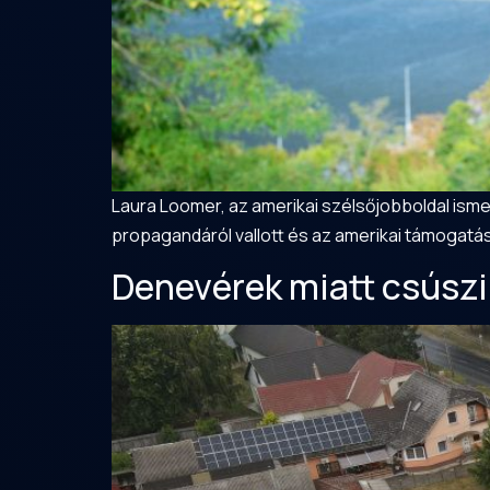
Laura Loomer, az amerikai szélsőjobboldal ismer
propagandáról vallott és az amerikai támogatá
Denevérek miatt csúszi