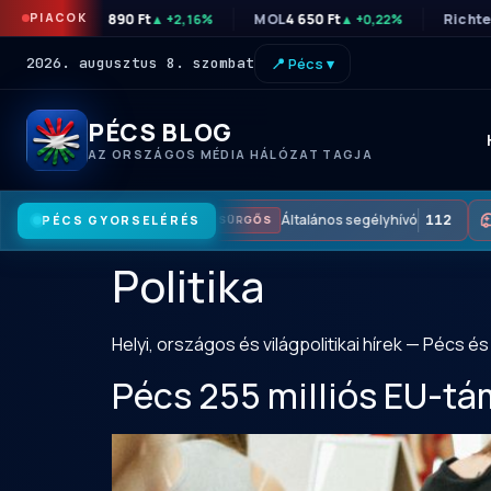
PIACOK
OTP
46 890 Ft
MOL
4 650 Ft
Richte
▲ +2,16%
▲ +0,22%
2026. augusztus 8. szombat
📍 Pécs ▾
PÉCS BLOG
AZ ORSZÁGOS MÉDIA HÁLÓZAT TAGJA
Általános segélyhívó
112
PÉCS GYORSELÉRÉS
SÜRGŐS
M
Politika
Helyi, országos és világpolitikai hírek — Pécs 
Pécs 255 milliós EU-t