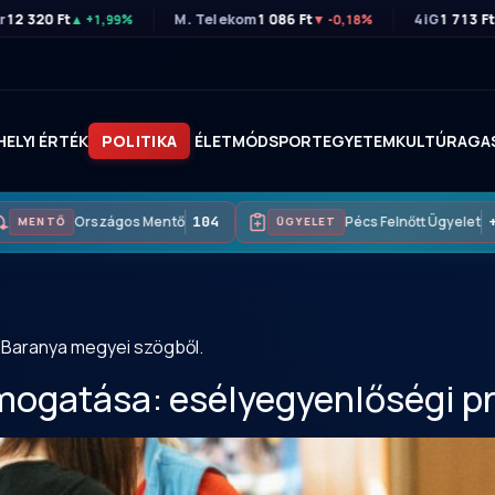
r
12 320 Ft
M. Telekom
1 086 Ft
4iG
1 713 Ft
▲ +1,99%
▼ -0,18%
HELYI ÉRTÉK
POLITIKA
ÉLETMÓD
SPORT
EGYETEM
KULTÚRA
GA
Országos Mentő
104
Pécs Felnőtt Ügyelet
+36
ENTŐ
ÜGYELET
és Baranya megyei szögből.
ámogatása: esélyegyenlőségi 