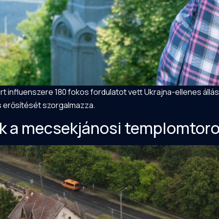
t influenszere 180 fokos fordulatot vett Ukrajna-ellenes állás
s erősítését szorgalmazza.
k a mecsekjánosi templomtoron