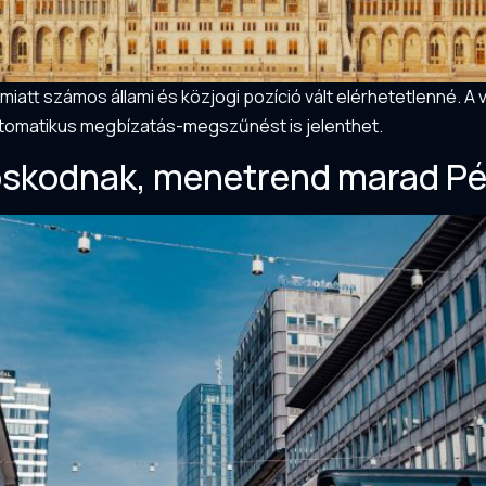
att számos állami és közjogi pozíció vált elérhetetlenné. A v
automatikus megbízatás-megszűnést is jelenthet.
koskodnak, menetrend marad Pé