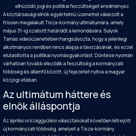
elhúzódó jogi és politikai feszültséget eredményez.
A köztársasági elnök egyértelmű üzenettel válaszolt a
frissen megalakult Tisza-kormány ultimátumára, amely
május 31-ig szabott határidőt a lemondására. Sulyok
Tamás videóüzenetében hangsúlyozta, hogy a jelenlegi
alkotmányos rendben nincs alapja a távozásának, és ezzel
elutasította a politikai nyomásgyakorlást. Döntése nyomán
várhatóan tovább éleződik a feszültség a kormányzati
többség és államfő között, új fejezetet nyitva a magyar
közjogi vitában.
Az ultimátum háttere és
elnök álláspontja
Az áprilisi országgyűlési választásokat követően létrejött
új kormányzati többség, amelyet a Tisza-kormány