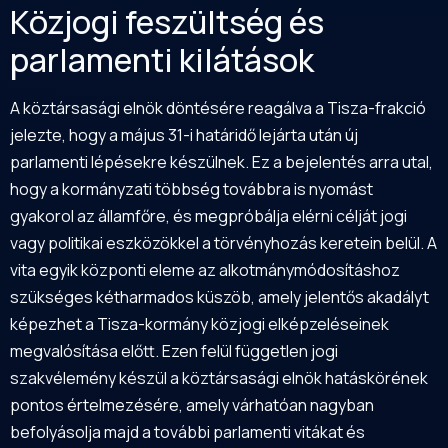
Közjogi feszültség és
parlamenti kilátások
A köztársasági elnök döntésére reagálva a Tisza-frakció
jelezte, hogy a május 31-i határidő lejárta után új
parlamenti lépésekre készülnek. Ez a bejelentés arra utal,
hogy a kormányzati többség továbbra is nyomást
gyakorol az államfőre, és megpróbálja elérni célját jogi
vagy politikai eszközökkel a törvényhozás keretein belül. A
vita egyik központi eleme az alkotmánymódosításhoz
szükséges kétharmados küszöb, amely jelentős akadályt
képezhet a Tisza-kormány közjogi elképzeléseinek
megvalósítása előtt. Ezen felül független jogi
szakvélemény készül a köztársasági elnök hatáskörének
pontos értelmezésére, amely várhatóan nagyban
befolyásolja majd a további parlamenti vitákat és