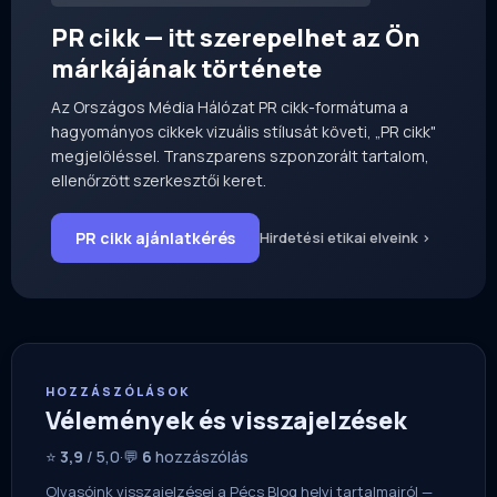
PR cikk — itt szerepelhet az Ön
márkájának története
Az Országos Média Hálózat PR cikk-formátuma a
hagyományos cikkek vizuális stílusát követi, „PR cikk"
megjelöléssel. Transzparens szponzorált tartalom,
ellenőrzött szerkesztői keret.
PR cikk ajánlatkérés
Hirdetési etikai elveink ›
HOZZÁSZÓLÁSOK
Vélemények és visszajelzések
⭐
3,9
/ 5,0
·
💬
6
hozzászólás
Olvasóink visszajelzései a Pécs Blog helyi tartalmairól —