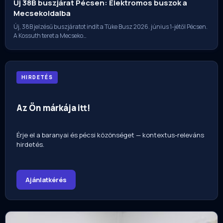
Új 38B buszjárat Pécsen: Elektromos buszok a
Mecsekoldalba
Új, 38B jelzésű buszjáratot indít a Tüke Busz 2026. június 1-jétől Pécsen.
A Kossuth teret a Mecseko…
HIRDETÉS
Az Ön márkája itt!
Érje el a baranyai és pécsi közönséget — kontextus-releváns
hirdetés.
Ajánlatkérés