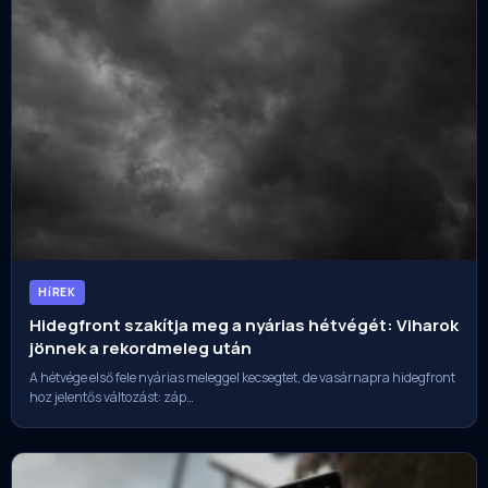
HíREK
Hidegfront szakítja meg a nyárias hétvégét: Viharok
jönnek a rekordmeleg után
A hétvége első fele nyárias meleggel kecsegtet, de vasárnapra hidegfront
hoz jelentős változást: záp…