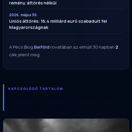
remény, áttörés nélkül
2026. május 30.
Uniós áttörés: 16,4 milliárd euró szabadult fel
Magyarországnak
A Pécs Blog
Belföld
rovatában az elmúlt 30 napban
2
cikk jelent meg.
KAPCSOLÓDÓ TARTALOM
Ezeket is olvasta — pécsi és
baranyai szögből