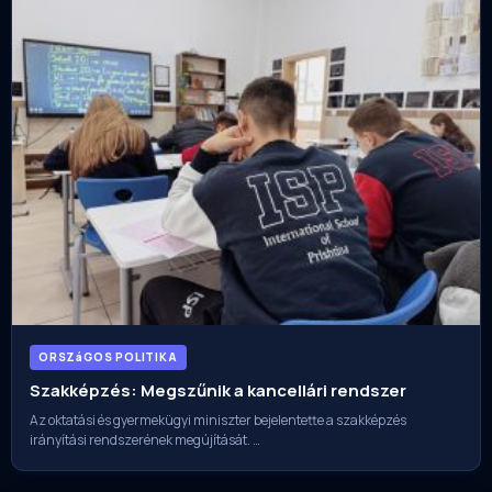
ORSZáGOS POLITIKA
Szakképzés: Megszűnik a kancellári rendszer
Az oktatási és gyermekügyi miniszter bejelentette a szakképzés
irányítási rendszerének megújítását. …