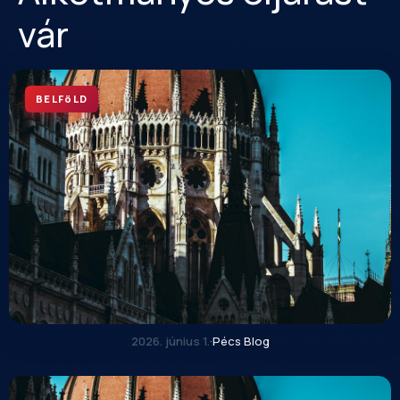
vár
BELFöLD
2026. június 1.
·
Pécs Blog