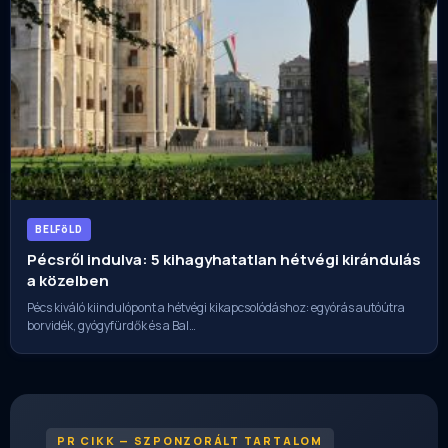
BELFöLD
Pécsről indulva: 5 kihagyhatatlan hétvégi kirándulás
a közelben
Pécs kiváló kiindulópont a hétvégi kikapcsolódáshoz: egyórás autóútra
borvidék, gyógyfürdők és a Bal…
PR CIKK — SZPONZORÁLT TARTALOM