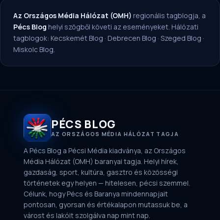
Az Országos Média Hálózat (OMH)
regionális tagblogja, a
Pécs Blog
helyi szögből követi az eseményeket. Hálózati
tagblogok:
Kecskemét Blog
·
Debrecen Blog
·
Szeged Blog
·
Miskolc Blog
.
PÉCS BLOG
AZ ORSZÁGOS MÉDIA HÁLÓZAT TAGJA
A Pécs Blog a Pécsi Média kiadványa, az Országos
Média Hálózat (OMH) baranyai tagja. Helyi hírek,
gazdaság, sport, kultúra, gasztro és közösségi
történetek egy helyen — hitelesen, pécsi szemmel.
Célunk, hogy Pécs és Baranya mindennapjait
pontosan, gyorsan és értékalapon mutassuk be, a
várost és lakóit szolgálva nap mint nap.