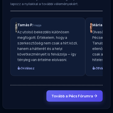
lapozz a nyilakkal a további véleményekért.
Tamás P.
Mária V.
1 napja
3 nap
Az utolsó bekezdés különösen
Olvasásra aj
megfogott. Értékelem, hogy a
Pécsen vagy
szerkesztőség nem csak a hírt közli,
Tanulságos,
hanem a hátterét és a helyi
ellenőrizhet
következményeit is felvázolja — így
csak a szenz
tényleg van értelme elolvasni.
hitelességé
👍 34
Válasz
👍 38
Válasz
Tovább a Pécs Fórumra