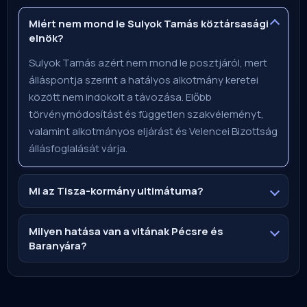
Miért nem mond le Sulyok Tamás köztársasági
elnök?
Sulyok Tamás azért nem mond le posztjáról, mert
álláspontja szerint a hatályos alkotmány keretei
között nem indokolt a távozása. Előbb
törvénymódosítást és független szakvéleményt,
valamint alkotmányos eljárást és Velencei Bizottság
állásfoglalását várja.
Mi az Tisza-kormány ultimátuma?
Milyen hatása van a vitának Pécsre és
Baranyára?