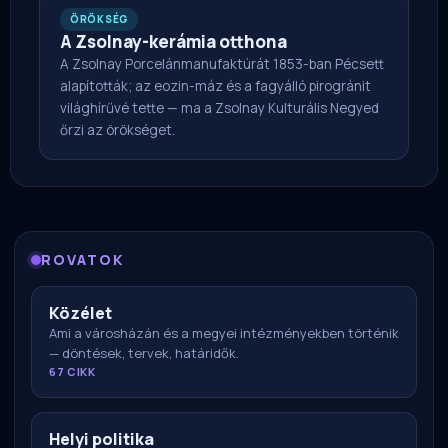
ÖRÖKSÉG
A Zsolnay-kerámia otthona
A Zsolnay Porcelánmanufaktúrát 1853-ban Pécsett
alapították; az eozin-máz és a fagyálló pirogránit
világhírűvé tette — ma a Zsolnay Kulturális Negyed
őrzi az örökséget.
ROVATOK
Közélet
Ami a városházán és a megyei intézményekben történik
— döntések, tervek, határidők.
67 CIKK
Helyi politika