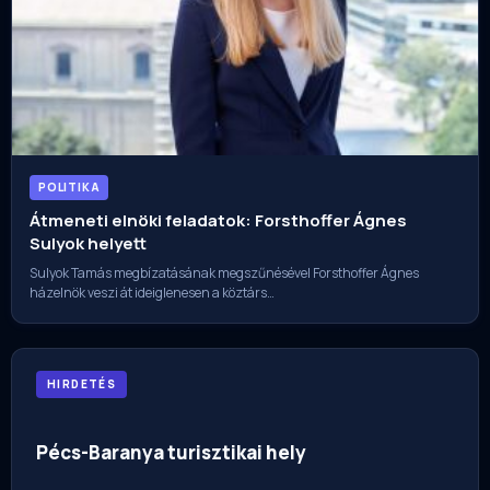
POLITIKA
Átmeneti elnöki feladatok: Forsthoffer Ágnes
Sulyok helyett
Sulyok Tamás megbízatásának megszűnésével Forsthoffer Ágnes
házelnök veszi át ideiglenesen a köztárs…
HIRDETÉS
Pécs-Baranya turisztikai hely