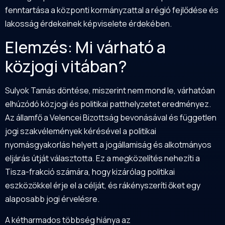
fenntartása a központi kormányzattal a régió fejlődése és
lakosság érdekeinek képviselete érdekében.
Elemzés: Mi várható a
közjogi vitában?
Sulyok Tamás döntése, miszerint nem mond le, várhatóan
elhúzódó közjogi és politikai patthelyzetet eredményez.
Az államfő a Velencei Bizottság bevonásával és független
jogi szakvélemények kérésével a politikai
nyomásgyakorlás helyett a jogállamiság és alkotmányos
eljárás útját választotta. Ez a megközelítés nehezíti a
Tisza-frakció számára, hogy kizárólag politikai
eszközökkel érje el a célját, és rákényszeríti őket egy
alaposabb jogi érvelésre.
A kétharmados többség hiánya az