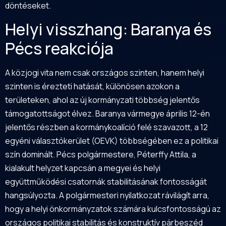
döntéseket.
Helyi visszhang:
Baranya
és
Pécs reakciója
A közjogi vita nem csak országos szinten, hanem helyi
szinten is érezteti hatását, különösen azokon a
területeken, ahol az új kormányzati többség jelentős
támogatottságot élvez. Baranya vármegye április 12-én
jelentős részben a kormánykoalíció felé szavazott, a 12
egyéni választókerület (OEVK) többségében ez a politikai
szín dominált. Pécs polgármestere, Péterffy Attila, a
kialakult helyzet kapcsán a megyei és helyi
együttműködési csatornák stabilitásának fontosságát
hangsúlyozta. A polgármesteri nyilatkozat rávilágít arra,
hogy a helyi önkormányzatok számára kulcsfontosságú az
országos politikai stabilitás és konstruktív párbeszéd