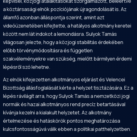
képvisel, közjogi átalakításokat szorgalmazott, beleértve
a köztársasági elnök pozíciójának újragondolását is. Az
államfő azonban álláspontja szerint, amint azt
videóüzenetében kifejtette, a hatályos alkotmány keretei
között nem lát indokot a lemondásra. Sulyok Tamás
világosan jelezte, hogy a közjogi stabilitás érdekében
előbb törvénymódosításra és független
szakvéleményekre van szükség, mielőtt bármilyen érdemi
lépésről szó lehetne.
Az elnök kifejezetten alkotmányos eljárást és Velencei
Bizottság állásfoglalását kérte a helyzet tisztázására. Ez a
lépés rávilágít arra, hogy Sulyok Tamás a nemzetközi jogi
normák és hazai alkotmányos rend precíz betartásával
kívánja kezelni a kialakult helyzetet. Az alkotmány
értelmezése és hatáskörök pontos meghatározása
kulcsfontosságúvá válik ebben a politikai patthelyzetben.