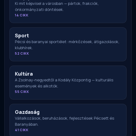
Ki mit képvisel a városban — pártok, frakciók,
önkormányzati döntések.
14 CIKK
Sport
Pécsi és baranyai sportélet: mérkőzések, átigazolások,
klubhírek.
52 CIKK
Kultúra
A Zsolnay-negyedtől a Kodály Központig — kulturális
események és alkotók.
55 CIKK
Gazdaság
Vállalkozások, beruházások, fejlesztések Pécsett és
Baranyában.
41 CIKK