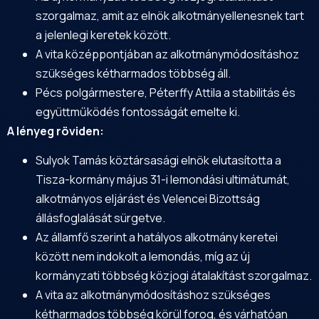
szorgalmaz, amit az elnök alkotmányellenesnek tart
a jelenlegi keretek között.
A vita középpontjában az alkotmánymódosításhoz
szükséges kétharmados többség áll.
Pécs polgármestere, Péterffy Attila a stabilitás és
együttműködés fontosságát emelte ki.
A lényeg röviden:
Sulyok Tamás köztársasági elnök elutasította a
Tisza-kormány május 31-i lemondási ultimátumát,
alkotmányos eljárást és Velencei Bizottság
állásfoglalását sürgetve.
Az államfő szerint a hatályos alkotmány keretei
között nem indokolt a lemondás, míg az új
kormányzati többség közjogi átalakítást szorgalmaz.
A vita az alkotmánymódosításhoz szükséges
kétharmados többség körül forog, és várhatóan