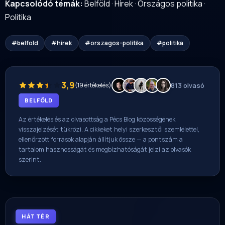
Kapcsolódó témák:
Belföld
·
Hírek
·
Országos politika
·
Politika
#belfold
#hirek
#orszagos-politika
#politika
3,9
(19 értékelés)
813 olvasó
BELFÖLD
Az értékelés és az olvasottság a Pécs Blog közösségének
visszajelzését tükrözi. A cikkeket helyi szerkesztői szemlélettel,
ellenőrzött források alapján állítjuk össze — a pontszám a
tartalom hasznosságát és megbízhatóságát jelzi az olvasók
szerint.
HÁTTÉR