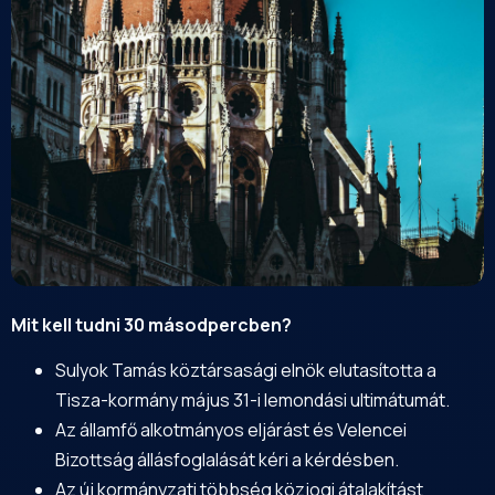
Mit kell tudni 30 másodpercben?
Sulyok Tamás köztársasági elnök elutasította a
Tisza-kormány május 31-i lemondási ultimátumát.
Az államfő alkotmányos eljárást és Velencei
Bizottság állásfoglalását kéri a kérdésben.
Az új kormányzati többség közjogi átalakítást