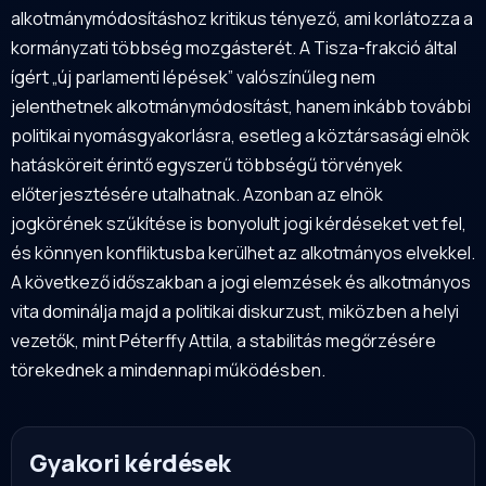
alkotmánymódosításhoz kritikus tényező, ami korlátozza a
kormányzati többség mozgásterét. A Tisza-frakció által
ígért „új parlamenti lépések” valószínűleg nem
jelenthetnek alkotmánymódosítást, hanem inkább további
politikai nyomásgyakorlásra, esetleg a köztársasági elnök
hatásköreit érintő egyszerű többségű törvények
előterjesztésére utalhatnak. Azonban az elnök
jogkörének szűkítése is bonyolult jogi kérdéseket vet fel,
és könnyen konfliktusba kerülhet az alkotmányos elvekkel.
A következő időszakban a jogi elemzések és alkotmányos
vita dominálja majd a politikai diskurzust, miközben a helyi
vezetők, mint Péterffy Attila, a stabilitás megőrzésére
törekednek a mindennapi működésben.
Gyakori kérdések