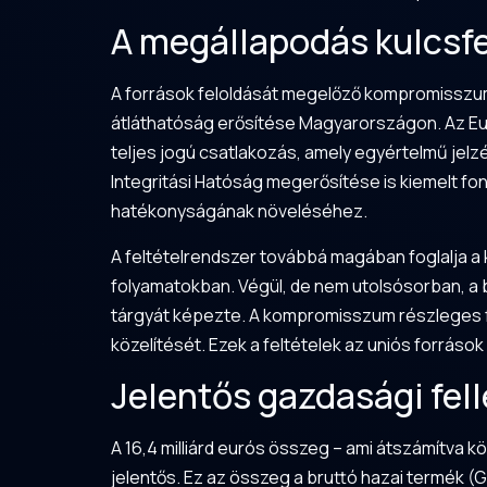
A megállapodás kulcsfe
A források feloldását megelőző kompromisszumos
átláthatóság erősítése Magyarországon. Az Eu
teljes jogú csatlakozás, amely egyértelmű jelzé
Integritási Hatóság megerősítése is kiemelt f
hatékonyságának növeléséhez.
A feltételrendszer továbbá magában foglalja a
folyamatokban. Végül, de nem utolsósorban, a 
tárgyát képezte. A kompromisszum részleges fe
közelítését. Ezek a feltételek az uniós források
Jelentős gazdasági fel
A 16,4 milliárd eurós összeg – ami átszámítva kö
jelentős. Ez az összeg a bruttó hazai termék (G