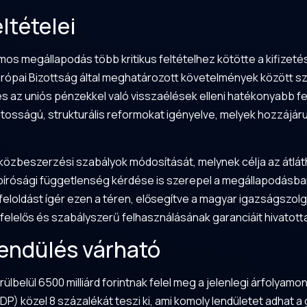
ltételei
 megállapodás több kritikus feltételhez kötötte a kifizetés
rópai Bizottság által meghatározott követelmények között 
s az uniós pénzekkel való visszaélések elleni hatékonyabb fel
ontosságú, strukturális reformokat igényelve, melyek hozzájá
 közbeszerzési szabályok módosítását, melynek célja az átlát
bírósági függetlenség kérdése is szerepel a megállapodásban
loldást ígér ezen a téren, elősegítve a magyar igazságszolg
 felelős és szabályszerű felhasználásának garanciáit hivatotta
lendülés várható
rülbelül 6500 milliárd forintnak felel meg a jelenlegi árfolya
DP) közel 8 százalékát teszi ki, ami komoly lendületet adhat 