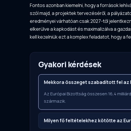
Fontos azonban kiemelni, hogy a források lehí
szól majd, a projektek tervezéséről, a pályázat
eredményei várhatóan csak 2027-től jelentkez
elkerülve a kapkodást és maximalizálva a gazd
kell kezelniük ezt a komplex feladatot, hogy a 
Gyakori kérdések
Mekkora összeget szabadított fel a
Az Európai Bizottság összesen 16,4 milliárd e
származik.
Milyen fő feltételekhez kötötte az Eu