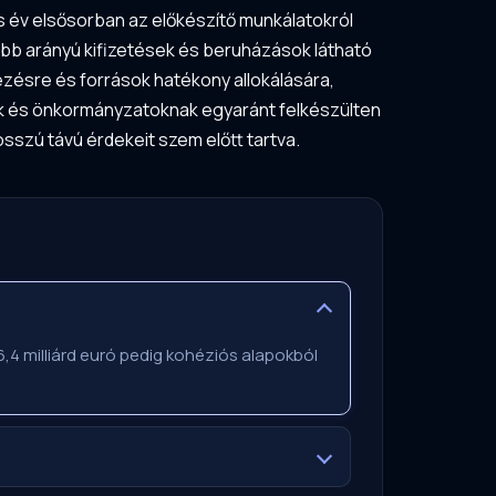
s év elsősorban az előkészítő munkálatokról
gyobb arányú kifizetések és beruházások látható
zésre és források hatékony allokálására,
nak és önkormányzatoknak egyaránt felkészülten
osszú távú érdekeit szem előtt tartva.
, 6,4 milliárd euró pedig kohéziós alapokból