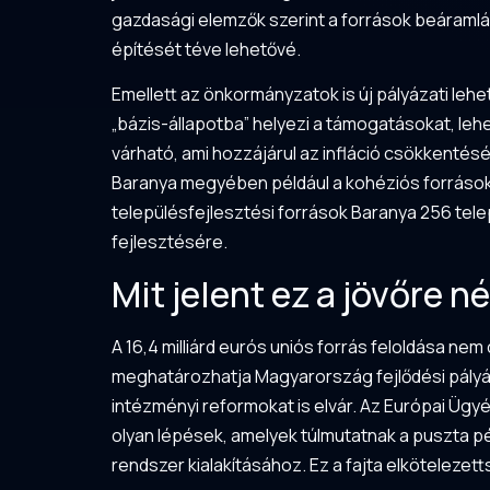
gazdasági elemzők szerint a források beáramlás
építését téve lehetővé.
Emellett az önkormányzatok is új pályázati lehe
„bázis-állapotba” helyezi a támogatásokat, lehe
várható, ami hozzájárul az infláció csökkenté
Baranya megyében például a kohéziós források 
településfejlesztési források Baranya 256 tele
fejlesztésére.
Mit jelent ez a jövőre n
A 16,4 milliárd eurós uniós forrás feloldása 
meghatározhatja Magyarország fejlődési pályájá
intézményi reformokat is elvár. Az Európai Üg
olyan lépések, amelyek túlmutatnak a puszta p
rendszer kialakításához. Ez a fajta elkötelezet