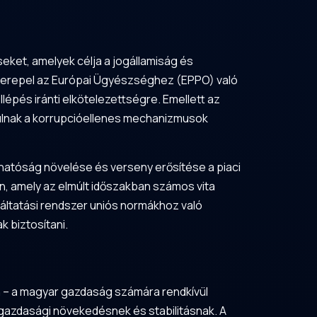
eket, amelyek célja a jogállamiság és
szerepel az Európai Ügyészséghez (EPPO) való
lépés iránti elkötelezettségre. Emellett az
rulnak a korrupcióellenes mechanizmusok
hatóság növelése és verseny erősítése a piaci
, amely az elmúlt időszakban számos vita
áltatási rendszer uniós normákhoz való
k biztosítani.
mon – a magyar gazdaság számára rendkívül
a gazdasági növekedésnek és stabilitásnak. A