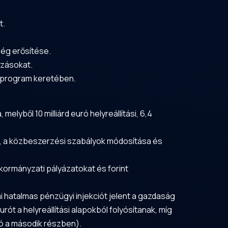
t.
ség erősítése.
ázásokat.
+ program keretében.
elyből 10 milliárd euró helyreállítási, 6,4
e, a közbeszerzési szabályok módosítása és
nkormányzati pályázatokat és forint
i hatalmas pénzügyi injekciót jelent a gazdaság
urót a helyreállítási alapokból folyósítanak, míg
uró a második részben).