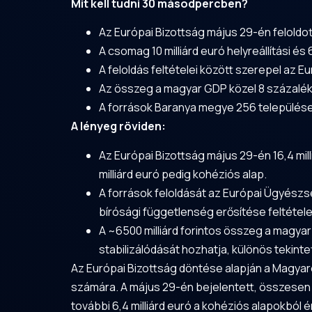
Mit kell tudni 30 másodpercben?
Az Európai Bizottság május 29-én feloldot
A csomag 10 milliárd euró helyreállítási és 
A feloldás feltételei között szerepel az
Az összeg a magyar GDP közel 8 százalékát 
A források
Baranya
megye 256 települése 
A lényeg röviden:
Az Európai Bizottság május 29-én 16,4 milli
milliárd euró pedig kohéziós alap.
A források feloldását az Európai Ügyész
bírósági függetlenség erősítése feltétel
A ~6500 milliárd forintos összeg a magyar
stabilizálódását hozhatja, különös tekin
Az Európai Bizottság döntése alapján a Magyaro
számára. A május 29-én bejelentett, összesen 16,4
további 6,4 milliárd euró a kohéziós alapokból ér