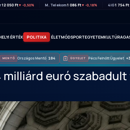
r
12 050 Ft
M. Telekom
1 086 Ft
4iG
1 754 Ft
▼ -0,50%
▼ -0,18%
HELYI ÉRTÉK
POLITIKA
ÉLETMÓD
SPORT
EGYETEM
KULTÚRA
GA
Országos Mentő
104
Pécs Felnőtt Ügyelet
+36
MENTŐ
ÜGYELET
 milliárd euró szabadult 