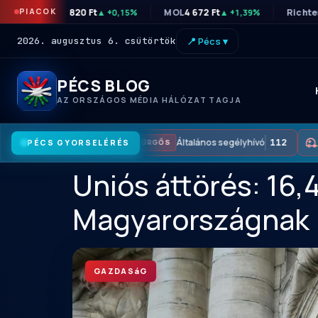
PIACOK
OTP
46 820 Ft
MOL
4 672 Ft
Richte
▲ +0,15%
▲ +1,39%
2026. augusztus 6. csütörtök
📍 Pécs ▾
PÉCS BLOG
AZ ORSZÁGOS MÉDIA HÁLÓZAT TAGJA
Általános segélyhívó
112
PÉCS GYORSELÉRÉS
SÜRGŐS
Uniós áttörés: 16,4
Magyarországnak
GAZDASáG