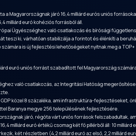
ta a Magyarországnak járó 16,4 milliárd eurós uniós forrásoka
6,4 milliárd euró kohéziós forrásból áll.
 Európai Ügyészséghez való csatlakozás és bírósági független
teszi ki, várhatóan stabilizálja a forintot és élénkíti a beruh
számára is új fejlesztési lehetőségeket nyitnak meg a TOP
árd euró uniós forrást szabadított fel Magyarország számára, m
séghez való csatlakozás, az Integritási Hatóság megerősítés
ezte.
 GDP közel 8 százaléka, ami infrastruktúra-fejlesztéseket, ö
tettel Baranya megye 256 településének fejlesztésére.
rszágnak járó, régóta várt uniós források felszabadultak, am
 milliárd euró értékű csomag két fő pillérből áll: 10 milliárd e
kezik, két részletben (4,2 milliárd euró az első, 2,2 milliárd e