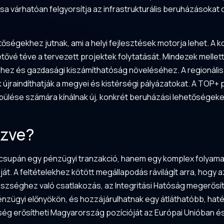
a várhatóan felgyorsítja az infrastrukturális beruházásokat 
tőségekhez jutnak, ami a helyi fejlesztések motorja lehet. A 
tővé téve a tervezett projektek folytatását. Mindezek mellett 
séhez és gazdasági kiszámíthatóság növeléséhez. A regionáli
újraindíthatják a megyei és kistérségi pályázatokat. A TOP
pülése számára kínálnak új, konkrét beruházási lehetőségeket,
ézve?
nem csupán egy pénzügyi tranzakció, hanem egy komplex folyam
t. A feltételekhez kötött megállapodás rávilágít arra, hogy
yészséghez való csatlakozás, az Integritási Hatóság megerős
énzügyi előnyökön, és hozzájárulhatnak egy átláthatóbb, ha
tség erősítheti Magyarország pozícióját az Európai Unióban és