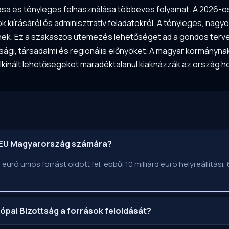
vása és tényleges felhasználása többéves folyamat. A 2026-o
ok kiírásáról és adminisztratív feladatokról. A tényleges, na
nek. Ez a szakaszos ütemezés lehetőséget ad a gondos terve
asági, társadalmi és regionális előnyöket. A magyar kormány
felkínált lehetőségeket maradéktalanul kiaknázzák az ország h
z EU Magyarország számára?
uró uniós forrást oldott fel, ebből 10 milliárd euró helyreállítási
rópai Bizottság a források feloldását?