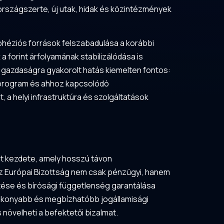
országszerte, új utak, hidak és közintézmények
kohéziós források felszabadulása a korábbi
a forint árfolyamának stabilizálódása is
s gazdaságra gyakorolt hatás kiemelten fontos:
+ program és ahhoz kapcsolódó
 a helyi infrastruktúra és szolgáltatások
at kezdete, amely hosszú távon
 az Európai Bizottság nem csak pénzügyi, hanem
ítése és bírósági függetlenség garantálása
tékonyabb és megbízhatóbb jogállamisági
 növelheti a befektetői bizalmat.