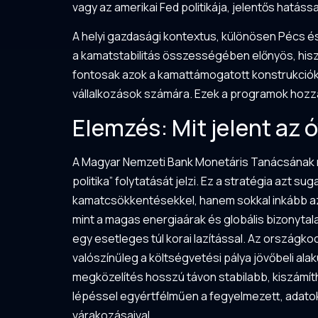
vagy az amerikai Fed politikája, jelentős hatáss
A helyi gazdasági kontextus, különösen Pécs é
a kamatstabilitás összességében előnyös, his
fontosak azok a kamattámogatott konstrukciók,
vállalkozások számára. Ezek a programok hozz
Elemzés: Mit jelent az 
A Magyar Nemzeti Bank Monetáris Tanácsának má
politika” folytatását jelzi. Ez a stratégia azt
kamatcsökkentésekkel, hanem sokkal inkább az 
mint a magas energiaárak és globális bizonytal
egy esetleges túl korai lazítással. Az országkoc
valószínűleg a költségvetési pálya jövőbeli alak
megközelítés hosszú távon stabilabb, kiszámítha
lépéssel egyértfélműen a fegyelmezett, adato
várakozásaival.