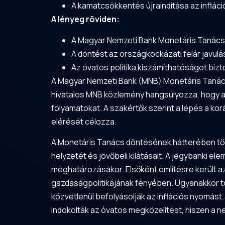
A kamatcsökkentés újraindítása az infláció
A lényeg röviden:
A Magyar Nemzeti Bank Monetáris Tanács
A döntést az országkockázati felár javulá
Az óvatos politika kiszámíthatóságot biz
A Magyar Nemzeti Bank (MNB) Monetáris Tanács
hivatalos MNB közlemény hangsúlyozza, hogy a j
folyamatokat. A szakértők szerint a lépés a kor
elérését célozza.
A Monetáris Tanács döntésének hátterében több
helyzetét és jövőbeli kilátásait. A jegybanki 
meghatározásakor. Elsőként említésre került az
gazdaságpolitikájának fényében. Ugyanakkor tov
közvetlenül befolyásolják az inflációs nyomást
indokolták az óvatos megközelítést, hiszen a n