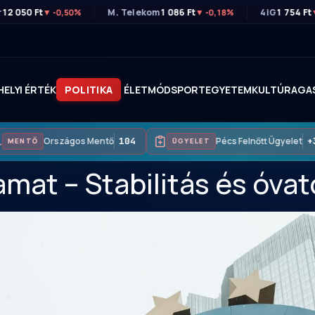
r
12 050 Ft
M. Telekom
1 086 Ft
4iG
1 754 Ft
▼ -0,50%
▼ -0,18%
HELYI ÉRTÉK
POLITIKA
ÉLETMÓD
SPORT
EGYETEM
KULTÚRA
GA
Országos Mentő
104
Pécs Felnőtt Ügyelet
+3
MENTŐ
ÜGYELET
at – Stabilitás és óvat