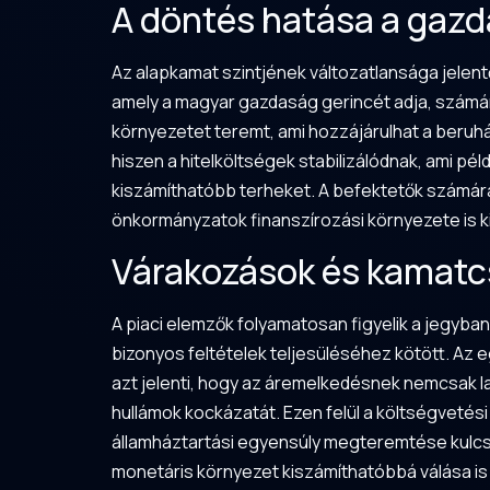
A döntés hatása a gazd
Az alapkamat szintjének változatlansága jelen
amely a magyar gazdaság gerincét adja, számár
környezetet teremt, ami hozzájárulhat a beruh
hiszen a hitelköltségek stabilizálódnak, ami pé
kiszámíthatóbb terheket. A befektetők számára
önkormányzatok finanszírozási környezete is ki
Várakozások és kamatcs
A piaci elemzők folyamatosan figyelik a jegyba
bizonyos feltételek teljesüléséhez kötött. Az e
azt jelenti, hogy az áremelkedésnek nemcsak las
hullámok kockázatát. Ezen felül a költségvetési
államháztartási egyensúly megteremtése kulcs
monetáris környezet kiszámíthatóbbá válása is 