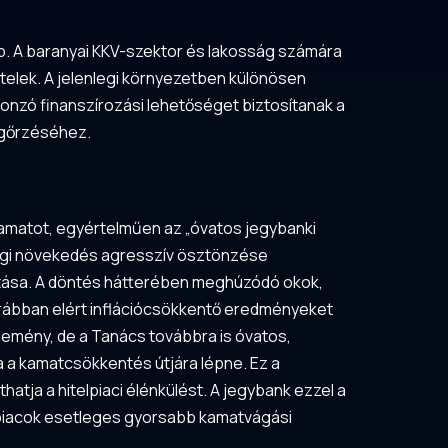
. A baranyai KKV-szektor és lakosság számára
elek. A jelenlegi környezetben különösen
onzó finanszírozási lehetőséget biztosítanak a
egőrzéséhez.
kamatot, egyértelműen az „óvatos jegybanki
dasági növekedés agresszív ösztönzése
dítása. A döntés hátterében meghúzódó okok,
korábban elért inflációcsökkentő eredményeket
ejlemény, de a Tanács továbbra is óvatos,
jra a kamatcsökkentés útjára lépne. Ez a
atja a hitelpiaci élénkülést. A jegybank ezzel a
 piacok esetleges gyorsabb kamatvágási