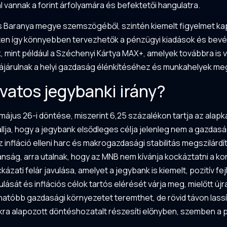
al vannak a forint árfolyamára és befektetői hangulatra.
s
Baranya
megye szemszögéből, szintén kiemelt figyelmet kap
zen így könnyebben tervezhetők a pénzügyi kiadások és bevét
 mint például a Széchenyi Kártya MAX+, amelyek továbbra is v
ájárulnak a helyi gazdaság élénkítéséhez és munkahelyek m
óvatos jegybanki irány?
jus 26-i döntése, miszerint 6,25 százalékon tartja az alap
 sugallja, hogy a jegybank elsődleges célja jelenleg nem a gaz
infláció elleni harc és makrogazdasági stabilitás megszilár
anság, arra utalnak, hogy az MNB nem kívánja kockáztatni a 
kázati felár javulása, amelyet a jegybank is kiemelt, pozitív f
ulását és inflációs célok tartós elérését várja meg, mielőtt ú
tóbb gazdasági környezetet teremthet, de rövid távon lassíth
kra alapozott döntéshozatalt részesíti előnyben, szemben a