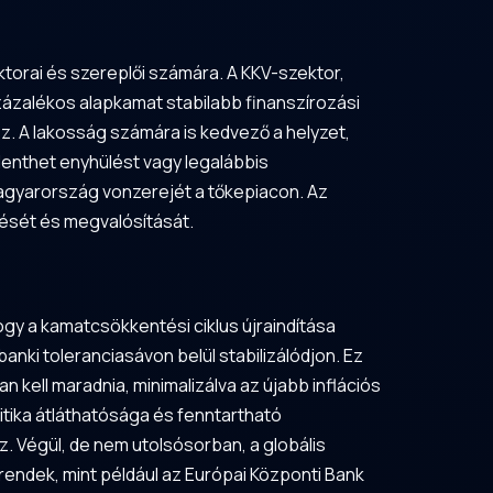
orai és szereplői számára. A KKV-szektor,
zázalékos alapkamat stabilabb finanszírozási
. A lakosság számára is kedvező a helyzet,
elenthet enyhülést vagy legalábbis
Magyarország vonzerejét a tőkepiacon. Az
zését és megvalósítását.
ogy a kamatcsökkentési ciklus újraindítása
anki toleranciasávon belül stabilizálódjon. Ez
 kell maradnia, minimalizálva az újabb inflációs
litika átláthatósága és fenntartható
 Végül, de nem utolsósorban, a globális
rendek, mint például az Európai Központi Bank