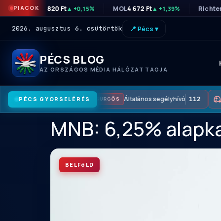
PIACOK
OTP
46 820 Ft
MOL
4 672 Ft
Richte
▲ +0,15%
▲ +1,39%
2026. augusztus 6. csütörtök
📍 Pécs ▾
PÉCS BLOG
AZ ORSZÁGOS MÉDIA HÁLÓZAT TAGJA
Általános segélyhívó
112
PÉCS GYORSELÉRÉS
SÜRGŐS
MNB: 6,25% alapkam
BELFöLD