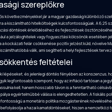
asági szereplőkre
tős következményekkel jár a magyar gazdaság különböző szekt
a a kiszámítható hitelköltségek kulcsfontosságúak. A 6,25 s
ázási döntések érlelődéséhez és fejlesztések ösztönzéséhez
ldául a jelzáloghitelek vagy fogyasztási kölcsönök esetében j
 a kockázati felár csökkenése pozitív jelzést küld, növelve 
számíthatóbbá válik, ami segítheti a helyi fejlesztések terve
ökkentés feltételei
nki lépéseket, és jelenlegi döntés fényében az konszenzus, h
gyik legfontosabb szempont, hogy az infláció tartósan a jegyb
sulnia kell, hanem hosszabb távon is a fenntartható célsávban
 pálya egyértelműbbé válása is elengedhetetlen. A fiskális po
fontosságú a monetáris politika mozgásterének növeléséhez.
befolyásolja a hazai kamatdöntéseket, hiszen a nemzetközi t