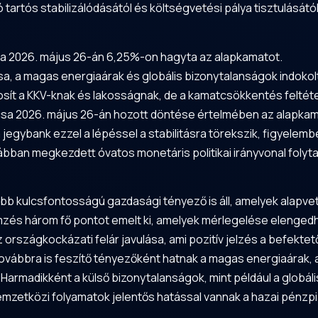
 tartós stabilizálódásától és költségvetési pálya tisztulásától
a 2026. május 26-án 6,25%-on hagyta az alapkamatot.
sa, a magas energiaárak és globális bizonytalanságok indokol
tosít a KKV-knak és lakosságnak, de a kamatcsökkentés feltét
a 2026. május 26-án hozott döntése értelmében az alapkama
egybank ezzel a lépéssel a stabilitásra törekszik, figyelem
ábban megkezdett óvatos monetáris politikai irányvonal folytat
 kulcsfontosságú gazdasági tényező is áll, amelyek alapvet
elemzés három fő pontot emelt ki, amelyek mérlegelése elenged
 országkockázati felár javulása, ami pozitív jelzés a befekte
ábbra is feszítő tényezőként hatnak a magas energiaárak, am
. Harmadikként a külső bizonytalanságok, mint például a globá
emzetközi folyamatok jelentős hatással vannak a hazai pénzp