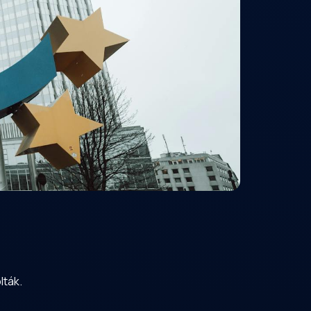
lták.