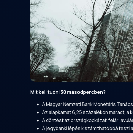
Mit kell tudni 30 másodpercben?
A Magyar Nemzeti Bank Monetáris Tanácsa
Az alapkamat 6,25 százalékon maradt, a k
A döntést az országkockázati felár javul
A jegybanki lépés kiszámíthatóbbá teszi 