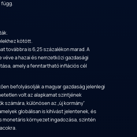
 függ.
ták.
elekhez kötött.
t továbbra is 6,25 százalékon marad. A
be véve a hazai és nemzetközi gazdasági
ása, amely a fenntartható inflációs cél
ően befolyásolják a magyar gazdaság jelenlegi
hetetlen volt az alapkamat szintjének
tők számára, különösen az „új kormány”
elyek globálisan is kihívást jelentenek, és
lis monetáris környezet ingadozása, szintén
iacokra.