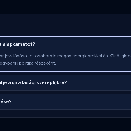
az alapkamatot?
r javulásával, a továbbra is magas energiaárakkal és külső, glob
egybanki politika részeként.
ntje a gazdasági szereplőkre?
tése?