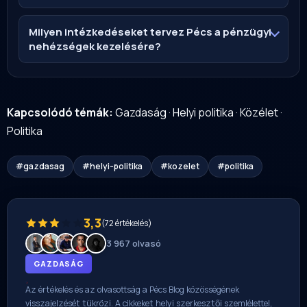
Milyen intézkedéseket tervez Pécs a pénzügyi
nehézségek kezelésére?
Kapcsolódó témák:
Gazdaság
·
Helyi politika
·
Közélet
·
Politika
#gazdasag
#helyi-politika
#kozelet
#politika
3,3
(72 értékelés)
3 967 olvasó
GAZDASÁG
Az értékelés és az olvasottság a Pécs Blog közösségének
visszajelzését tükrözi. A cikkeket helyi szerkesztői szemlélettel,