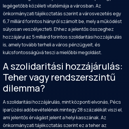
legégetőbb közéleti vitatémája a városban. Az
önkormányzati tájékoztatás szerint a városvezetés egy
6,7 milliárd forintos hiányról számolt be, mely a működést
súlyosan veszélyezteti. Ehhez a jelentős összeghez
hozzájárul az 5 milliárd forintos szolidaritási hozzájárulás
is, amely tovább terheli a város pénzügyeit, és
kulcsfontosságúvá teszi a mielőbbi megoldást.
A szolidaritási hozzájárulás:
Teher vagy rendszerszintű
dilemma?
A szolidaritási hozzájárulás, mint központi elvonás, Pécs
iparűzési adóbevételének mintegy 28 százalékát viszi el,
ami jelentős érvágást jelent a helyi kasszának. Az
önkormányzati tájékoztatás szerint ez a teher az