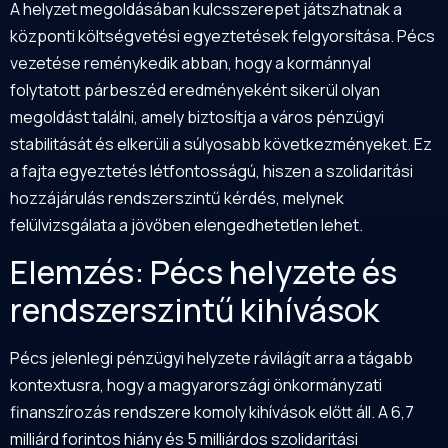
A helyzet megoldásában kulcsszerepet játszhatnak a
központi költségvetési egyeztetések felgyorsítása. Pécs
vezetése reménykedik abban, hogy a kormánnyal
folytatott párbeszéd eredményeként sikerül olyan
megoldást találni, amely biztosítja a város pénzügyi
stabilitását és elkerüli a súlyosabb következményeket. Ez
a fajta egyeztetés létfontosságú, hiszen a szolidaritási
hozzájárulás rendszerszintű kérdés, melynek
felülvizsgálata a jövőben elengedhetetlen lehet.
Elemzés: Pécs helyzete és
rendszerszintű kihívások
Pécs jelenlegi pénzügyi helyzete rávilágít arra a tágabb
kontextusra, hogy a magyarországi önkormányzati
finanszírozás rendszere komoly kihívások előtt áll. A 6,7
milliárd forintos hiány és 5 milliárdos szolidaritási