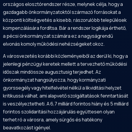
országos elosztórendszer része, melynek célja, hogy a
gazdagabb önkormányzatoktól származó forrásokat a
központi költségvetés a kisebb, rászorulóbb települések
kompenzálására fordítsa. Bár a rendszer logikája érthető,
a pécsi önkormányzat számára ez a nagyságrendű
elvonás komoly működési nehézségeket okoz.
A városvezetés korábbi közleményeiből az derül ki, hogy a
jelenlegi pénzügyi keretek mellett a tervezhető működési
időszak mindössze augusztusig terjedhet. Az
önkormányzat hangsúlyozza, hogy kormányzati
gyorssegély vagy hitelfelvétel nélkül a likviditási helyzet
kritikussá válhat, ami alapvető szolgáltatások fenntartását
is veszélyeztetheti. A 6,7 milliárd forintos hiány és 5 milliárd
forintos szolidaritási hozzájárulás együttesen olyan
terhet ró a városra, amely sürgős és hatékony
beavatkozást igényel.