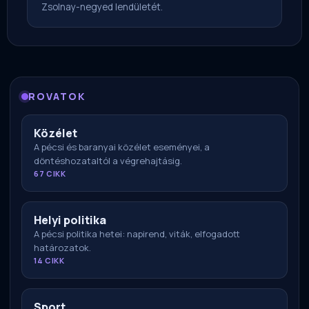
Zsolnay-negyed lendületét.
ROVATOK
Közélet
A pécsi és baranyai közélet eseményei, a
döntéshozataltól a végrehajtásig.
67 CIKK
Helyi politika
A pécsi politika hetei: napirend, viták, elfogadott
határozatok.
14 CIKK
Sport