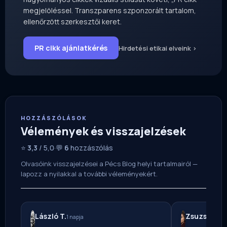
megjelöléssel. Transzparens szponzorált tartalom,
ellenőrzött szerkesztői keret.
PR cikk ajánlatkérés
Hirdetési etikai elveink ›
HOZZÁSZÓLÁSOK
Vélemények és visszajelzések
⭐
3,3
/ 5,0
·
💬
6
hozzászólás
Olvasóink visszajelzései a Pécs Blog helyi tartalmairól —
lapozz a nyilakkal a további véleményekért.
László T.
Zsuzsa T.
1 napja
7 ó