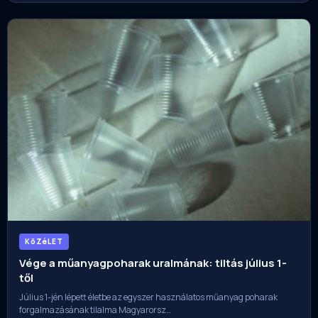
KöZéLET
Vége a műanyagpoharak uralmának: tiltás július 1-
től
Július 1-jén lépett életbe az egyszer használatos műanyag poharak
forgalmazásának tilalma Magyarorsz…