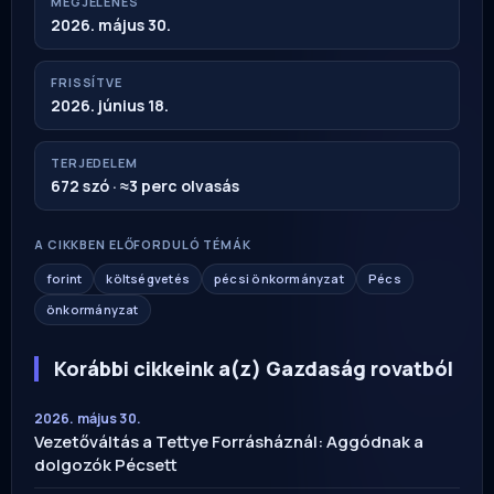
MEGJELENÉS
2026. május 30.
FRISSÍTVE
2026. június 18.
TERJEDELEM
672 szó · ≈3 perc olvasás
A CIKKBEN ELŐFORDULÓ TÉMÁK
forint
költségvetés
pécsi önkormányzat
Pécs
önkormányzat
Korábbi cikkeink a(z) Gazdaság rovatból
2026. május 30.
Vezetőváltás a Tettye Forrásháznál: Aggódnak a
dolgozók Pécsett