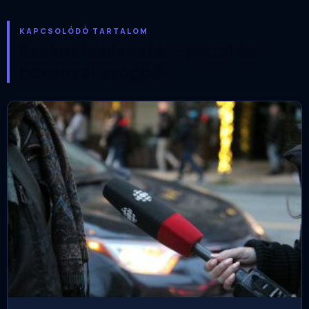
KAPCSOLÓDÓ TARTALOM
Ezeket is olvasta — pécsi és
baranyai szögből