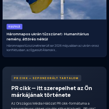
KüLFöLD
Háromnapos ukrán tűzszünet: Humanitárius
remény, áttörés nélkül
Háromnapos tűzszünetre került sor 2026 májusában az ukrán-orosz
konfliktusban, az Egyesült Államok k…
PR CIKK — SZPONZORÁLT TARTALOM
PR cikk — itt szerepelhet az Ön
márkájának története
Az Országos Média Hálózat PR cikk-formátuma a
hagyományos cikkek vizuális stílusát követi, „PR cikk"