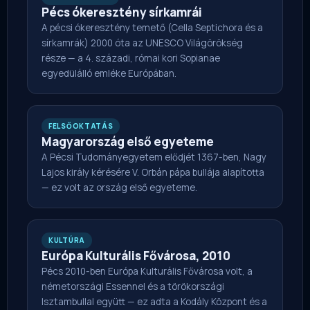
Pécs ókeresztény sírkamrái
A pécsi ókeresztény temető (Cella Septichora és a
sírkamrák) 2000 óta az UNESCO Világörökség
része — a 4. századi, római kori Sopianae
egyedülálló emléke Európában.
FELSŐOKTATÁS
Magyarország első egyeteme
A Pécsi Tudományegyetem elődjét 1367-ben, Nagy
Lajos király kérésére V. Orbán pápa bullája alapította
— ez volt az ország első egyeteme.
KULTÚRA
Európa Kulturális Fővárosa, 2010
Pécs 2010-ben Európa Kulturális Fővárosa volt, a
németországi Essennel és a törökországi
Isztambullal együtt — ez adta a Kodály Központ és a