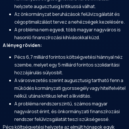
helyzete augusztusig kritikussá válhat.
Az önkormányzat beruházások felülvizsgálatát és
cégoptimalizálást tervez a nehézségek kezelésére.
A probléma nem egyedi, több magyar nagyváros is
hasonló finanszírozási kihívásokkal küzd.
A lényeg röviden:
Pécs 6,7 milliárd forintos költségvetési hiánnyal néz
szembe, melyet egy 5 milliárd forintos szolidaritási
hozzájárulás súlyosbít.
A városvezetés szerint augusztusig tartható fenn a
működés kormányzati gyorssegély vagy hitelfelvétel
nélkül, utána kritikus lehet a likviditás.
A probléma rendszerszintű, számos magyar
nagyvárost érint, és önkormányzati finanszírozási
rendszer felülvizsgálatát teszi szükségessé.
Pécs költségvetési helyzete az elmúlt hónapok egyik