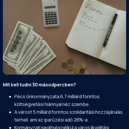
Mit kell tudni 30 másodpercben?
Pécs önkormányzata 6,7 milliárd forintos
költségvetési hiánnyal néz szembe.
A várost 5 milliárd forintos szolidaritási hozzájárulás
terheli, ami az iparűzési adó 28%-a.
Kormányzati segítség nélkül a város likviditási