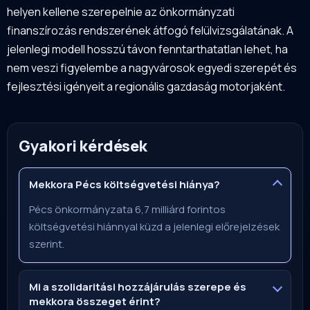
helyen kellene szerepelnie az önkormányzati
finanszírozás rendszerének átfogó felülvizsgálatának. A
jelenlegi modell hosszú távon fenntarthatatlan lehet, ha
nem veszi figyelembe a nagyvárosok egyedi szerepét és
fejlesztési igényeit a regionális gazdaság motorjaként.
Gyakori kérdések
Mekkora Pécs költségvetési hiánya?
Pécs önkormányzata 6,7 milliárd forintos
költségvetési hiánnyal küzd a jelenlegi előrejelzések
szerint.
Mi a szolidaritási hozzájárulás szerepe és
mekkora összeget érint?