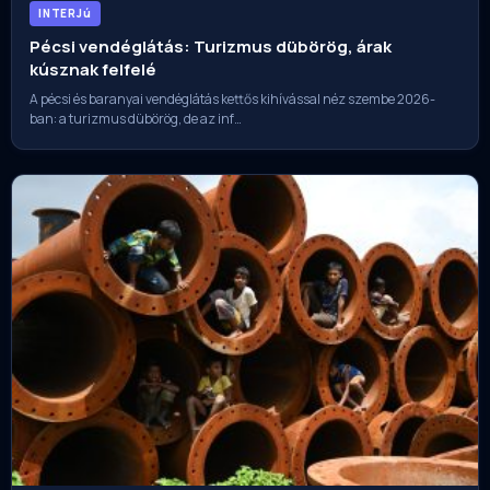
INTERJú
Pécsi vendéglátás: Turizmus dübörög, árak
kúsznak felfelé
A pécsi és baranyai vendéglátás kettős kihívással néz szembe 2026-
ban: a turizmus dübörög, de az inf…