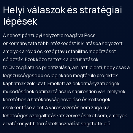
Helyi válaszok és stratégiai
lépések
A nehéz pénzügyi helyzetre reagálva Pécs
önkormányzata több intézkedést is kilátásba helyezett,
amelyek a rövid és középtávú stabilitás megőrzését
célozzák. Ezek közé tartozik a beruházások
felülvizsgálata és prioritizálása, ami azt jelenti, hogy csak a
legszükségesebb és leginkább megtérülő projektek
kaphatnak zöld utat. Emellett az önkormányzati cégek
működésének optimalizálása is napirenden van, melynek
keretében a hatékonyság növelése és költségek
csökkentése a cél. A városvezetés nem zárja ki a
lehetséges szolgáltatás-átszervezéseket sem, amelyek
a hatékonyabb forrásfelhasználást segíthetik elő.