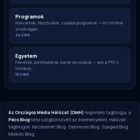
Programok
Koncertek, fesztiválok, családi programok — mi történik
a hétvégén.
24 CIKK
Egyetem
Felvételi, ponthatárok, karok és szakok — ami a PTE-n
történik.
15 CIKK
Az Országos Média Hálózat (OMH)
regionális tagblogja, a
Pécs Blog
helyi szögből követi az eseményeket. Hálózati
tagblogok:
Kecskemét Blog
·
Debrecen Blog
·
Szeged Blog
·
Miskolc Blog
.