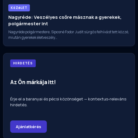
KöZéLET
Nagyréde: Veszélyes csőre másznak a gyerekek,
polgármester int
Nagyréde polgármestere, Siposné Fodor Judit sürgős felhívást tett közzé,
miután gyerekek életveszély…
HIRDETÉS
Az Ön márkája itt!
Érje el a baranyai és pécsi közönséget — kontextus-releváns
hirdetés.
Ajánlatkérés