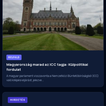
BELFöLD
Magyarország marad az ICC tagja: Külpolitikai
fordulat
A magyar parlament visszavonta a Nemzetközi Büntetőbíróságból (ICC)
való kilépési eljárást, jelezve …
HIRDETÉS