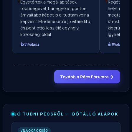
Egyetértek a megállapítások
Régóta ker
többségével, bár egy-két ponton
helyi hírforr
árnyaltabb képet is el tudtam volna
megtaláltam.
képzelni. Mindenesetre jó vitaindító,
strukturálta
és pont ettől lesz élő egy helyi
kiderül, mé
közösségi oldal.
Így kellene e
👍 51
Válasz
👍 8
Válasz
Tovább a Pécs Fórumra
JÓ TUDNI PÉCSRŐL — IDŐTÁLLÓ ALAPOK
VILÁGÖRÖKSÉG