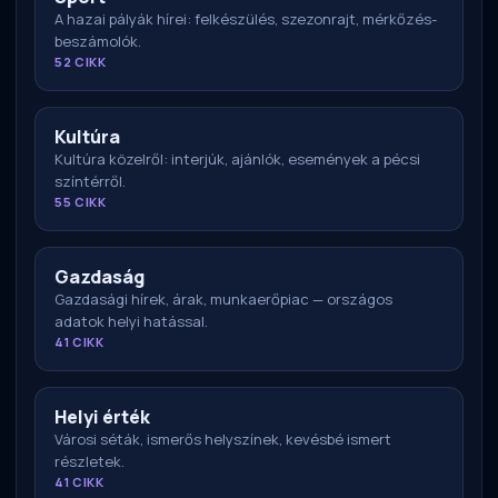
A hazai pályák hírei: felkészülés, szezonrajt, mérkőzés-
beszámolók.
52 CIKK
Kultúra
Kultúra közelről: interjúk, ajánlók, események a pécsi
színtérről.
55 CIKK
Gazdaság
Gazdasági hírek, árak, munkaerőpiac — országos
adatok helyi hatással.
41 CIKK
Helyi érték
Városi séták, ismerős helyszínek, kevésbé ismert
részletek.
41 CIKK