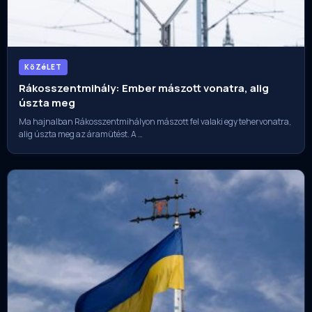
KöZéLET
Rákosszentmihály: Ember mászott vonatra, alig
úszta meg
Ma hajnalban Rákosszentmihályon mászott fel valaki egy tehervonatra,
alig úszta meg az áramütést. A …