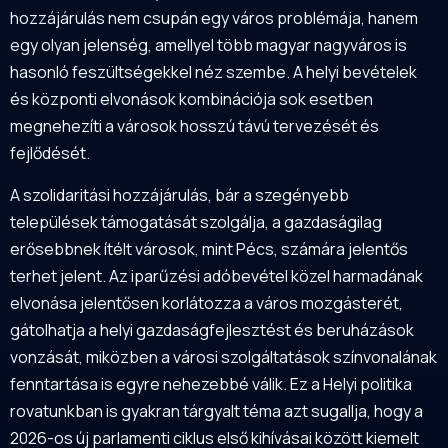
hozzájárulás nem csupán egy város problémája, hanem
egy olyan jelenség, amellyel több magyar nagyváros is
hasonló feszültségekkel néz szembe. A helyi bevételek
és központi elvonások kombinációja sok esetben
megnehezíti a városok hosszú távú tervezését és
fejlődését.
A szolidaritási hozzájárulás, bár a szegényebb
települések támogatását szolgálja, a gazdaságilag
erősebbnek ítélt városok, mint Pécs, számára jelentős
terhet jelent. Az iparűzési adóbevétel közel harmadának
elvonása jelentősen korlátozza a város mozgásterét,
gátolhatja a helyi gazdaságfejlesztést és beruházások
vonzását, miközben a városi szolgáltatások színvonalának
fenntartása is egyre nehezebbé válik. Ez a Helyi politika
rovatunkban is gyakran tárgyalt téma azt sugallja, hogy a
2026-os új parlamenti ciklus első kihívásai között kiemelt