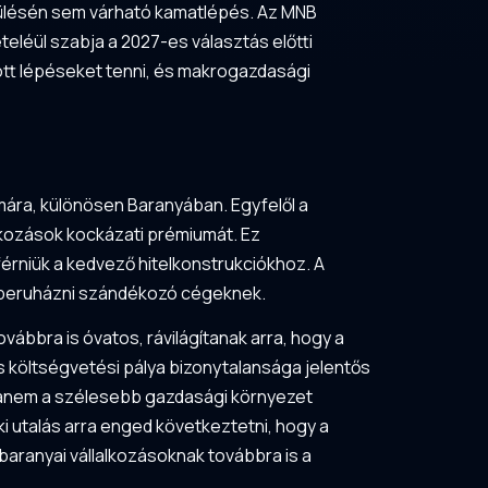
i ülésén sem várható kamatlépés. Az MNB
teléül szabja a 2027-es választás előtti
dott lépéseket tenni, és makrogazdasági
mára, különösen Baranyában. Egyfelől a
alkozások kockázati prémiumát. Ez
rniük a kedvező hitelkonstrukciókhoz. A
 a beruházni szándékozó cégeknek.
ábbra is óvatos, rávilágítanak arra, hogy a
költségvetési pálya bizonytalansága jelentős
 hanem a szélesebb gazdasági környezet
i utalás arra enged következtetni, hogy a
baranyai vállalkozásoknak továbbra is a