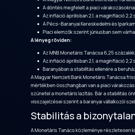
A döntés megfelelt a piaci várakozásokna
Az infláció áprilisban 2,1, a maginfláció 2
A Pécs–Baranyai Kereskedelmi és Iparkam
Piaci elemzők szerint júniusban sem várh
A lényeg röviden:
Az MNB Monetáris Tanácsa 6,25 százalékon
Az infláció áprilisban 2,1, a maginfláció 
Baranyában a stabilitás ellenére a beruhá
A Magyar Nemzeti Bank Monetáris Tanácsa friss 
mértékben összhangban van a piaci várakozáso
szünetel a monetáris lazítás. Bár a stabilitás
visszajelzései szerint a baranyai vállalkozói 
Stabilitás a bizonytal
A Monetáris Tanács közleménye részletesen kifej