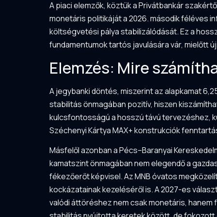
A piaci elemzők, köztük a Privátbankár szakért
monetáris politikáját a 2026. második féléves i
költségvetési pálya stabilizálódását. Ez a hos
fundamentumok tartós javulására vár, mielőtt ú
Elemzés: Mire számítha
A jegybanki döntés, miszerint az alapkamat 6,
stabilitás önmagában pozitív, hiszen kiszámíth
kulcsfontosságú a hosszú távú tervezéshez, k
Széchenyi Kártya MAX+ konstrukciók fenntartás
Másfelől azonban a Pécs–Baranyai Kereskedelmi 
kamatszint önmagában nem elegendő a gazdaság
fékezőerőt képvisel. Az MNB óvatos megközelít
kockázatainak kezeléséről is. A 2027-es válasz
valódi áttöréshez nem csak monetáris, hanem fi
stabilitás nyújtotta keretek között, de fokozott