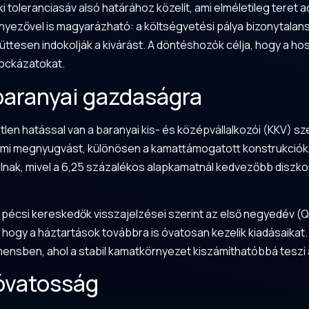
ki toleranciasáv alsó határához közelít, ami elméletileg tere
yezővel is magyarázható: a költségvetési pálya bizonytalansá
ttesen indokolják a kivárást. A döntéshozók célja, hogy a hos
kockázatokat.
baranyai gazdaságra
len hatással van a baranyai kis- és középvállalkozói (KKV) sz
 némi megnyugvást, különösen a kamattámogatott konstrukciók
álnak, mivel a 6,25 százalékos alapkamatnál kedvezőbb diszkon
pécsi kereskedők visszajelzései szerint az első negyedév (Q1
 hogy a háztartások továbbra is óvatosan kezelik kiadásaikat. 
nsben, ahol a stabil kamatkörnyezet kiszámíthatóbbá teszi a 
 óvatosság