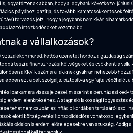
ői is, egyetértenek abban, hogy a jegybank következő, június
nflációs pályához igazítja, és további kamatcsökkentések felté
szú távú tervezés jelzi, hogy a jegybank nem kíván elhamarko
jabb lazító intézkedéseket vezetne be.
tnak a vállalkozások?
25 százalékon marad, kettős üzenetet hordoz a gazdaság szá
atóbbá teszi a finanszírozási költségeket és csökkenti a váll
ülönösen a KKV-k számára, akiknek gyakran nehezebb hozzáfé
a éppen ezt a célt szolgálja, biztosítva egyfajta védőhálót
és Iparkamara visszajelzései, miszerint a beruházási kedv tov
 érdemi élénkítéséhez. A stagnáló lakossági fogyasztás és 
ése tehát nem csupán az infláció kordában tartásáról szól,
tások előtti költségvetési konszolidációra vonatkozó jegybank
skális oldalon is érdemi előrelépésekre van szükség. Addig a 
 óvatossággal kell tervezniük.