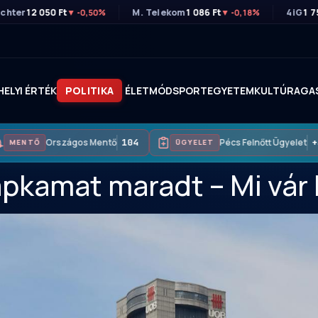
ichter
12 050 Ft
M. Telekom
1 086 Ft
4iG
1 7
▼ -0,50%
▼ -0,18%
HELYI ÉRTÉK
POLITIKA
ÉLETMÓD
SPORT
EGYETEM
KULTÚRA
GA
Országos Mentő
104
Pécs Felnőtt Ügyelet
+3
MENTŐ
ÜGYELET
pkamat maradt – Mi vár