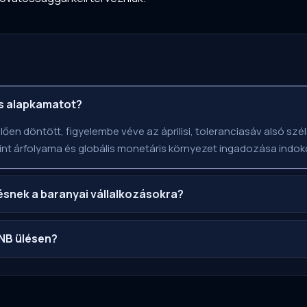
os alapkamatot?
ően döntött, figyelembe véve az áprilisi, toleranciasáv alsó sz
int árfolyama és globális monetáris környezet ingadozása indoko
ésnek a baranyai vállalkozásokra?
NB ülésen?