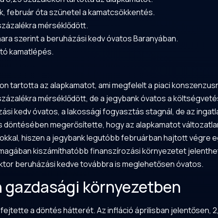
k, február óta szünetel a kamatcsökkentés.
,2 százalékra mérséklődött.
ara szerint a beruházási kedv óvatos Baranyában.
ató kamatlépés.
 tartotta az alapkamatot, ami megfelelt a piaci konszenzus
2,2 százalékra mérséklődött, de a jegybank óvatos a költségvet
zási kedv óvatos, a lakossági fogyasztás stagnál, de az ingatl
döntésében megerősítette, hogy az alapkamatot változatlanul
kkal, hiszen a jegybank legutóbb februárban hajtott végre 
 önmagában kiszámíthatóbb finanszírozási környezetet jelenth
szektor beruházási kedve továbbra is meglehetősen óvatos.
an gazdasági környezetben
tette a döntés hátterét. Az infláció áprilisban jelentősen, 2