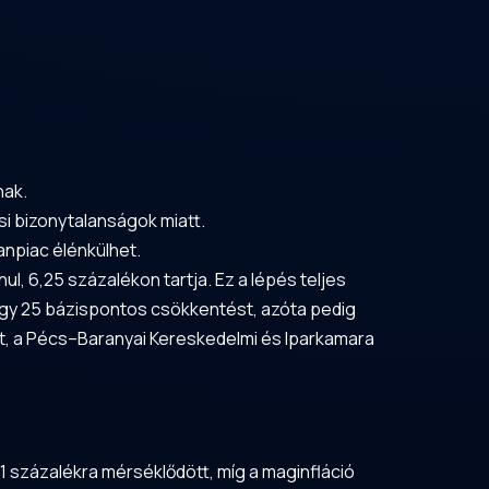
nak.
ési bizonytalanságok miatt.
anpiac élénkülhet.
, 6,25 százalékon tartja. Ez a lépés teljes
egy 25 bázispontos csökkentést, azóta pedig
et, a Pécs–Baranyai Kereskedelmi és Iparkamara
,1 százalékra mérséklődött, míg a maginfláció