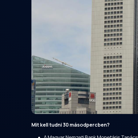
Mit kell tudni 30 másodpercben?
A Magyar Nemzeti Bank Monetáris Tanácsa