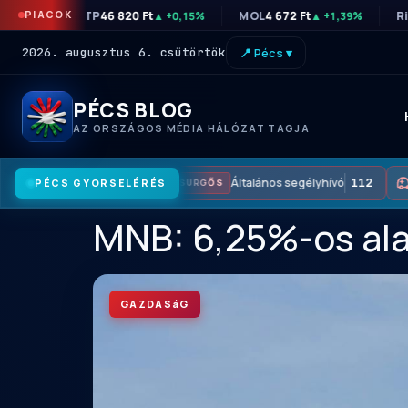
PIACOK
OTP
46 820 Ft
MOL
4 672 Ft
R
▲ +0,15%
▲ +1,39%
2026. augusztus 6. csütörtök
📍 Pécs ▾
PÉCS BLOG
AZ ORSZÁGOS MÉDIA HÁLÓZAT TAGJA
Általános segélyhívó
112
PÉCS GYORSELÉRÉS
SÜRGŐS
MNB: 6,25%-os ala
GAZDASáG