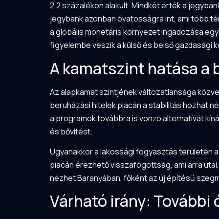
2,2 százalékon alakult. Mindkét érték a jegyban
jegybank azonban óvatosságra int, ami több tén
a globális monetáris környezet ingadozása együ
figyelembe veszik a külső és belső gazdasági 
A kamatszint hatása a 
Az alapkamat szintjének változatlansága közvet
beruházási hitelek piacán a stabilitás hozhat
a programok továbbra is vonzó alternatívát kín
és bővítést.
Ugyanakkor a lakossági fogyasztás területén a 
piacán érezhető visszafogottság, ami arra utal,
nézhet Baranyában, főként az új építésű szegme
Várható irány: További