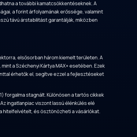
t adhatna a további kamatcsökkentéseknek. A
gai, a forint árfolyamának erőssége, valamint
szú távú árstabilitást garantálják, miközben
ektorra, elsősorban három kiemelt területen. A
, mint a Széchenyi Kártya MAX+ esetében. Ezek
ttal érhetők el, segítve ezzel a fejlesztéseket
) forgalma stagnált. Különösen a tartós cikkek
Az ingatlanpiac viszont lassú élénkülés elé
hitelfelvételt, és ösztönözheti a vásárlókat.